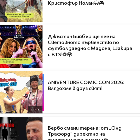
Кристофър Нолан🤩🎮
Джъстин Бийбър ще пее на
Световното първенство по
футбол заедно с Мадона, Шакира
и BTS!⚽🤩
ANIVENTURE COMIC CON 2026:
Влязохме в друг свят!
08:16
Бербо смени терена: от „Олд
Трафорд“ директно на
театралната сцена👀⚽