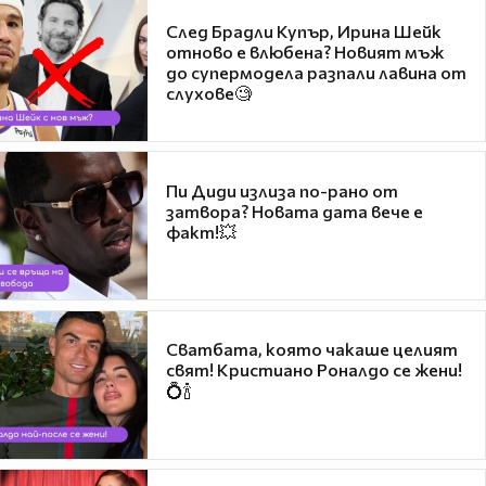
След Брадли Купър, Ирина Шейк
отново е влюбена? Новият мъж
до супермодела разпали лавина от
слухове🧐
Пи Диди излиза по-рано от
затвора? Новата дата вече е
факт!💥
Сватбата, която чакаше целият
свят! Кристиано Роналдо се жени!
💍🍾