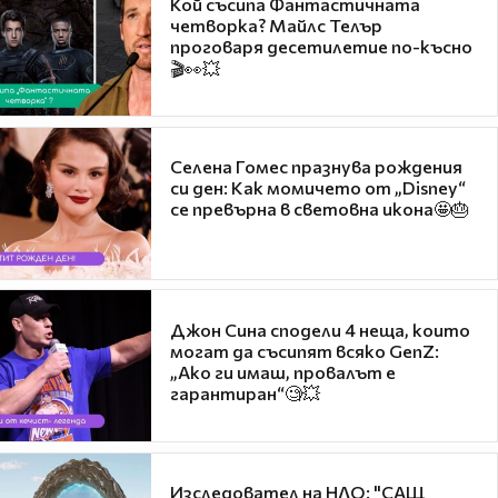
Кой съсипа Фантастичната
четворка? Майлс Телър
проговаря десетилетие по-късно
🎬👀💥
Селена Гомес празнува рождения
си ден: Как момичето от „Disney“
се превърна в световна икона🤩🎂
Джон Сина сподели 4 неща, които
могат да съсипят всяко GenZ:
„Ако ги имаш, провалът е
гарантиран“🧐💥
Изследовател на НЛО: "САЩ