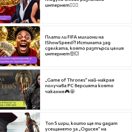
интернет❤️‍🔥🔥
Плати ли FIFA милиони на
IShowSpeed?! Истината зад
сделката, която разтърси целия
интернет🤑💥
„Game of Thrones“ най-накрая
получава PC версията която
чакахме🎮🤩
Топ 5 игри, които ще ти дадат
усещането за „Одисея“ на