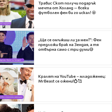
Травис Скот получи подарък
мечта от Холанд — всеки
футболен фен би го искал! 🤩
„Ще се омъжиш ли за мен?“: Фен
предложи брак на Зендая, а тя
отвърна само с три думи😅
Кралят на YouTube – младоженец:
MrBeast се ожени!💍🥰