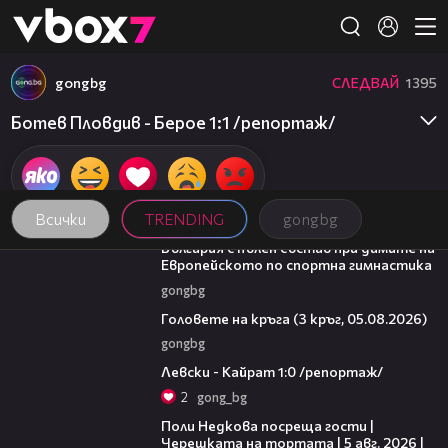
Member of
👾
gongbg
СЛЕДВАЙ
1395
Ботев Пловдив - Берое 1:1 /репортаж/
Всички
TRENDING
gongbg
00:47
България с пълен състав при дамите на
Европейското по спортна гимнастика
gongbg
27:51
Головете на кръга (3 кръг, 05.08.2026)
gongbg
05:57
Левски - Кайрат 1:0 /репортаж/
2
gong_bg
13:03
Поли Недкова посреща гости |
Черешката на тортата | 5 авг. 2026 |