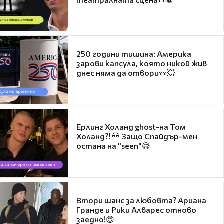
250 години тишина: Америка
зарови капсула, която никой жив
днес няма да отвори👀💥
Ерлинг Холанд ghost-на Том
Холанд?! 💀 Защо Спайдър-мен
остана на "seen"😅
Втори шанс за любовта? Ариана
Гранде и Рики Алварес отново
заедно!😍