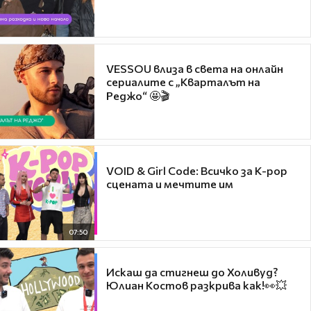
VESSOU влиза в света на онлайн
сериалите с „Кварталът на
Реджо“ 🤩🎬
VOID & Girl Code: Всичко за K-pop
сцената и мечтите им
07:50
Искаш да стигнеш до Холивуд?
Юлиан Костов разкрива как!👀💥