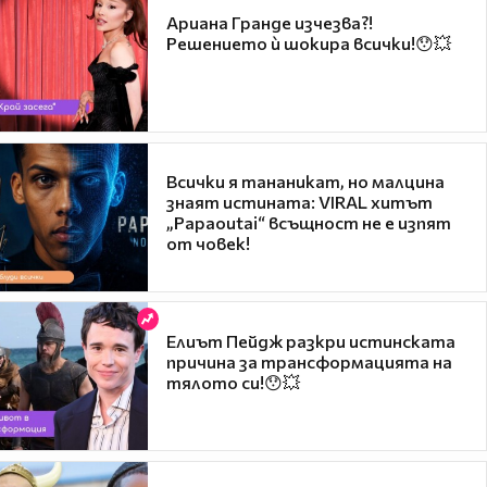
Ариана Гранде изчезва?!
Решението ѝ шокира всички!😯💥
Всички я тананикат, но малцина
знаят истината: VIRAL хитът
„Papaoutai“ всъщност не е изпят
от човек!
Елиът Пейдж разкри истинската
причина за трансформацията на
тялото си!😯💥