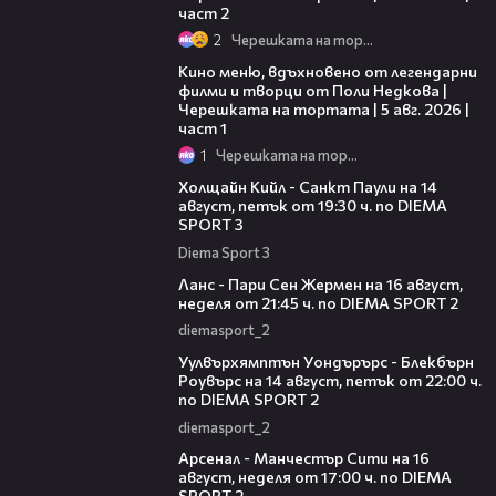
част 2
2
Черешката на тортата
15:39
Кино меню, вдъхновено от легендарни
филми и творци от Поли Недкова |
Черешката на тортата | 5 авг. 2026 |
част 1
1
Черешката на тортата
00:36
Холщайн Кийл - Санкт Паули на 14
август, петък от 19:30 ч. по DIEMA
SPORT 3
Diema Sport 3
00:45
Ланс - Пари Сен Жермен на 16 август,
неделя от 21:45 ч. по DIEMA SPORT 2
diemasport_2
00:37
Уулвърхямптън Уондърърс - Блекбърн
Роувърс на 14 август, петък от 22:00 ч.
по DIEMA SPORT 2
diemasport_2
00:38
Арсенал - Манчестър Сити на 16
август, неделя от 17:00 ч. по DIEMA
SPORT 2