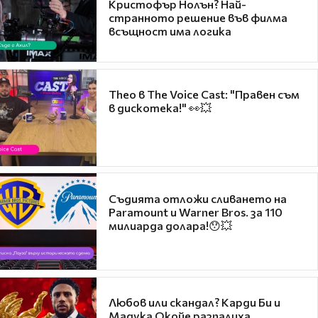
Кристофър Нолън? Най-
странното решение във филма
всъщност има логика
Theo в The Voice Cast: "Правен съм
в дискотека!" 👀💥
Съдията отложи сливането на
Paramount и Warner Bros. за 110
милиарда долара!😯💥
Любов или скандал? Карди Би и
Мадука Окойе разпалиха