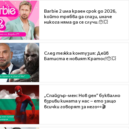
Barbie 2 има краен срок до 2026,
който трябва да спази, иначе
никога няма да се случи.😯💥
След тежка контузия: Дейв
Батиста е новият Кратос!😯💥
„Спайдър-мен: Нов ден“ буквално
взриви кината у нас – ето защо
всички говорят за него👀🎬