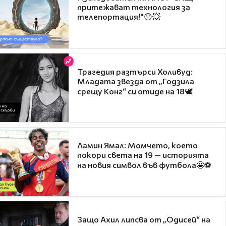
притежават технология за
телепортация!"😯💥
Трагедия разтърси Холивуд:
Младата звезда от „Годзила
срещу Конг“ си отиде на 18🕊️
Ламин Ямал: Момчето, което
покори света на 19 — историята
на новия символ във футбола🤩⚽
Защо Ахил липсва от „Одисей“ на