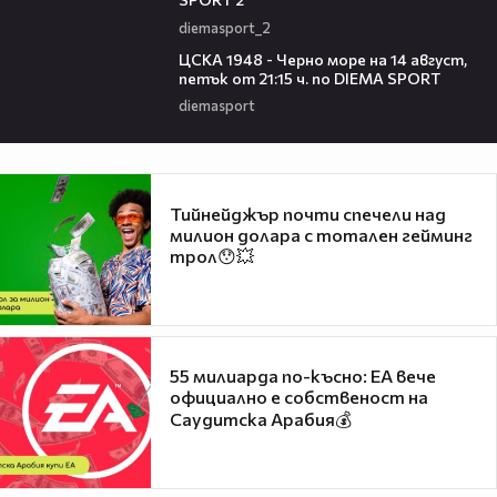
diemasport_2
00:35
ЦСКА 1948 - Черно море на 14 август,
петък от 21:15 ч. по DIEMA SPORT
diemasport
Тийнейджър почти спечели над
милион долара с тотален гейминг
трол😯💥
55 милиарда по-късно: EA вече
официално е собственост на
Саудитска Арабия💰