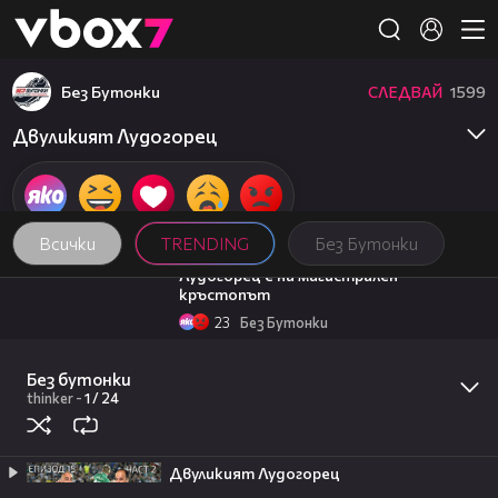
Member of
👾
Без Бутонки
СЛЕДВАЙ
1599
Двуликият Лудогорец
Всички
TRENDING
Без Бутонки
07:35
Лудогорец е на магистрален
кръстопът
23
Без Бутонки
03:49
Среброто прилягаше на ЦСКА
Без бутонки
18
Без Бутонки
20:17
thinker
-
1 /
24
Милена Маркова-Маца посреща гости
| Черешката на тортата | 3 авг. 2026
6
Черешката на тортата
15:35
Двуликият Лудогорец
Безглутенов хляб от трици и