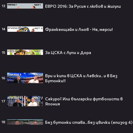
ЕВРО 2016: За Русия с любов и жигули
13
След тежка контузия: Дейв
Франкенщайн и Льов - Не, мерси!
14
Батиста е новият Кратос!😯💥
За ЦСКА с Лупи и Дора
15
„Спайдър-мен: Нов ден“ буквално
взриви кината у нас – ето защо
Ври и кипи в ЦСКА и Левски.. и в Без
16
всички говорят за него👀🎬
Бутонки!!
Секуро? Или български футболисти в
17
Япония
След Брадли Купър, Ирина Шейк
отново е влюбена? Новият мъж
Без бутонки става...без цвички (епизод 4)
до супермодела разпали лавина от
18
слухове🧐