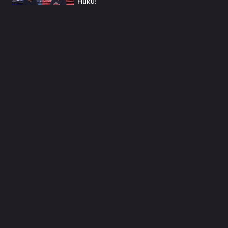
Ники!
Всички я тананикат, но малцина
знаят истината: VIRAL хитът
„Papaoutai“ всъщност не е изпят
от човек!
Елиът Пейдж разкри истинската
причина за трансформацията на
тялото си!😯💥
Травис Скот получи подарък
мечта от Холанд — всеки
футболен фен би го искал! 🤩