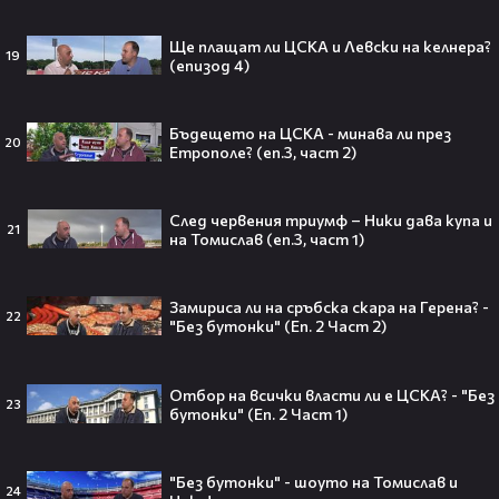
Ще плащат ли ЦСКА и Левски на келнера?
19
(епизод 4)
Пи Диди излиза по-рано от
затвора? Новата дата вече е
факт!💥
Бъдещето на ЦСКА - минава ли през
20
Етрополе? (еп.3, част 2)
След червения триумф – Ники дава купа и
21
на Томислав (еп.3, част 1)
Сватбата, която чакаше целият
свят! Кристиано Роналдо се жени!
💍🍾
Замириса ли на сръбска скара на Герена? -
22
"Без бутонки" (Еп. 2 Част 2)
Отбор на всички власти ли е ЦСКА? - "Без
23
Ариана Гранде изчезва?!
бутонки" (Еп. 2 Част 1)
Решението ѝ шокира всички!😯💥
"Без бутонки" - шоуто на Томислав и
24