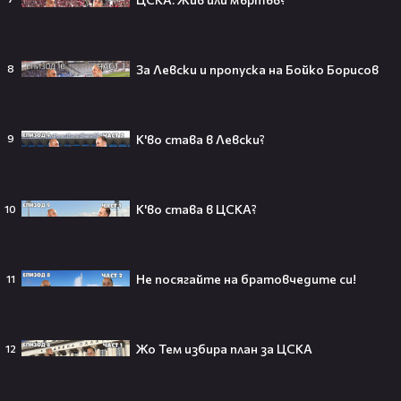
За Левски и пропуска на Бойко Борисов
8
Тийнейджър почти спечели над
милион долара с тотален гейминг
трол😯💥
К'во става в Левски?
9
К'во става в ЦСКА?
10
55 милиарда по-късно: EA вече
официално е собственост на
Саудитска Арабия💰
Не посягайте на братовчедите си!
11
Barbie 2 има краен срок до 2026,
Жо Тем избира план за ЦСКА
12
който трябва да спази, иначе
никога няма да се случи.😯💥