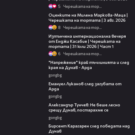
5
Черешката на тортата
14:06
Оценките на Милена Маркова-Маца |
Черешката на тортата | 3 авг. 2026
8
Черешката на тортата
18:07
Изтънчена интернационална вечеря
от Енджи Касабие | Черешката на
тортата | 31 юли 2026 | Част 1
6
Черешката на тортата
00:37
"Напрежение" край тъчлинията и след
края на Дунав - Арда
gongbg
03:53
Емануел Луканов след загубата от
Арда
gongbg
02:50
Александър Тунчев: Не беше лесно
срещу Дунав, постарахме се
gongbg
02:39
Бирсент Карагарен след победата над
Дунав