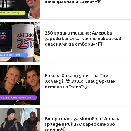
театралната сцена👀⚽
250 години тишина: Америка
зарови капсула, която никой жив
днес няма да отвори👀💥
Ерлинг Холанд ghost-на Том
Холанд?! 💀 Защо Спайдър-мен
остана на "seen"😅
Втори шанс за любовта? Ариана
Гранде и Рики Алварес отново
заедно!😍