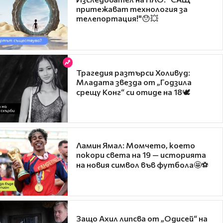
притежават технология за
телепортация!"😯💥
Трагедия разтърси Холивуд:
Младата звезда от „Годзила
срещу Конг“ си отиде на 18🕊️
Ламин Ямал: Момчето, което
покори света на 19 — историята
на новия символ във футбола🤩⚽
Защо Ахил липсва от „Одисей“ на