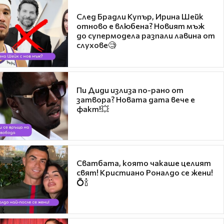
След Брадли Купър, Ирина Шейк
отново е влюбена? Новият мъж
до супермодела разпали лавина от
слухове🧐
Пи Диди излиза по-рано от
затвора? Новата дата вече е
факт!💥
Сватбата, която чакаше целият
свят! Кристиано Роналдо се жени!
💍🍾