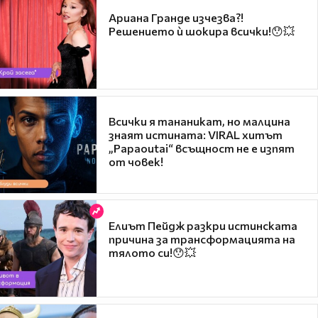
Ариана Гранде изчезва?!
Решението ѝ шокира всички!😯💥
Всички я тананикат, но малцина
знаят истината: VIRAL хитът
„Papaoutai“ всъщност не е изпят
от човек!
Елиът Пейдж разкри истинската
причина за трансформацията на
тялото си!😯💥