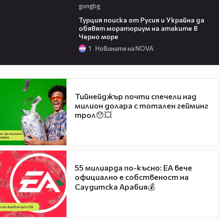
gongbg
03:02
Турция поиска от Русия и Украйна да
обявят мораториум на атаките в
Черно море
1
Новините на NOVA
Тийнейджър почти спечели над
милион долара с тотален гейминг
трол😯💥
55 милиарда по-късно: EA вече
официално е собственост на
Саудитска Арабия💰