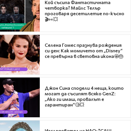
Кой съсипа Фантастичната
четворка? Майлс Телър
проговаря десетилетие по-късно
🎬👀💥
Селена Гомес празнува рождения
си ден: Как момичето от „Disney“
се превърна в световна икона🤩🎂
Джон Сина сподели 4 неща, които
могат да съсипят всяко GenZ:
„Ако ги имаш, провалът е
гарантиран“🧐💥
Изследовател на НЛО: "САЩ