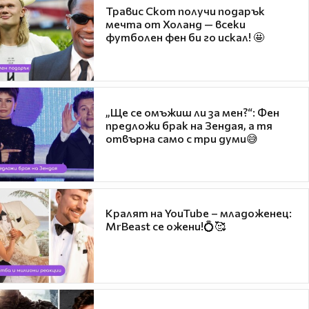
Травис Скот получи подарък
мечта от Холанд — всеки
футболен фен би го искал! 🤩
„Ще се омъжиш ли за мен?“: Фен
предложи брак на Зендая, а тя
отвърна само с три думи😅
Кралят на YouTube – младоженец:
MrBeast се ожени!💍🥰