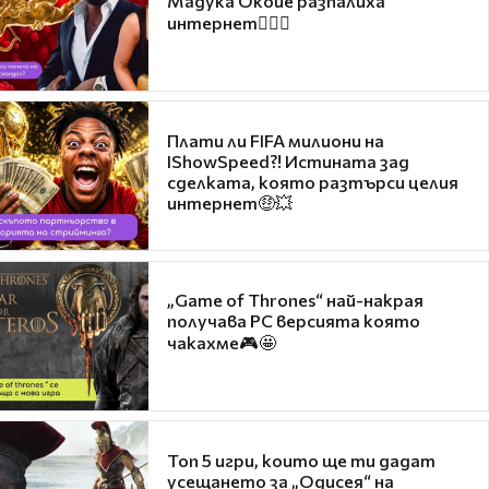
Мадука Окойе разпалиха
интернет❤️‍🔥🔥
Плати ли FIFA милиони на
IShowSpeed?! Истината зад
сделката, която разтърси целия
интернет🤑💥
„Game of Thrones“ най-накрая
получава PC версията която
чакахме🎮🤩
Топ 5 игри, които ще ти дадат
усещането за „Одисея“ на