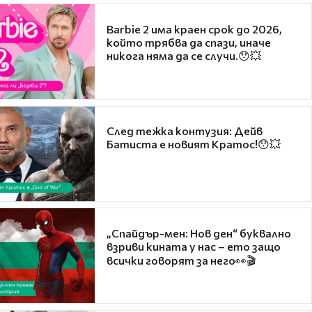
Barbie 2 има краен срок до 2026,
който трябва да спази, иначе
никога няма да се случи.😯💥
След тежка контузия: Дейв
Батиста е новият Кратос!😯💥
„Спайдър-мен: Нов ден“ буквално
взриви кината у нас – ето защо
всички говорят за него👀🎬