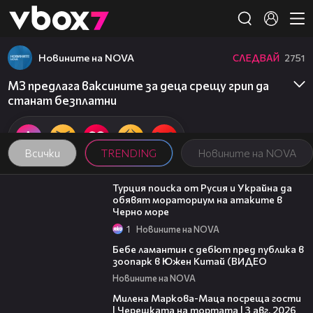
Member of
👾
Новините на NOVA
СЛЕДВАЙ
2751
МЗ предлага ваксините за деца срещу грип да
станат безплатни
Всички
TRENDING
Новините на NOVA
03:02
Турция поиска от Русия и Украйна да
обявят мораториум на атаките в
Черно море
1
Новините на NOVA
00:50
Бебе ламантин с дебют пред публика в
зоопарк в Южен Китай (ВИДЕО
Новините на NOVA
20:17
Милена Маркова-Маца посреща гости
| Черешката на тортата | 3 авг. 2026