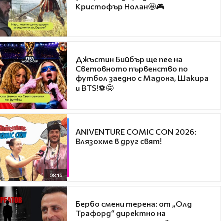
Кристофър Нолан🤩🎮
Джъстин Бийбър ще пее на
Световното първенство по
футбол заедно с Мадона, Шакира
и BTS!⚽🤩
ANIVENTURE COMIC CON 2026:
Влязохме в друг свят!
08:16
Бербо смени терена: от „Олд
Трафорд“ директно на