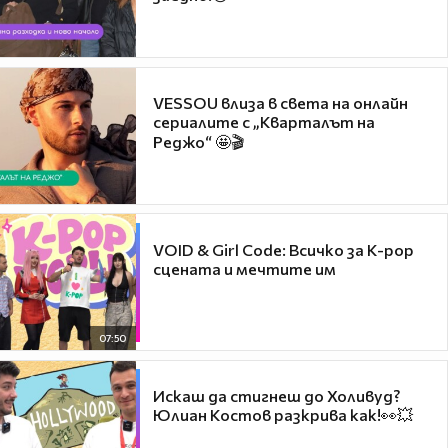
VESSOU влиза в света на онлайн
сериалите с „Кварталът на
Реджо“ 🤩🎬
VOID & Girl Code: Всичко за K-pop
сцената и мечтите им
07:50
Искаш да стигнеш до Холивуд?
Юлиан Костов разкрива как!👀💥