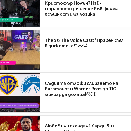
Кристофър Нолън? Най-
странното решение във филма
всъщност има логика
Theo в The Voice Cast: "Правен съм
в дискотека!" 👀💥
Съдията отложи сливането на
Paramount и Warner Bros. за 110
милиарда долара!😯💥
Любов или скандал? Карди Би и