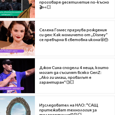
проговаря десетилетие по-късно
🎬👀💥
Селена Гомес празнува рождения
си ден: Как момичето от „Disney“
се превърна в световна икона🤩🎂
Джон Сина сподели 4 неща, които
могат да съсипят всяко GenZ:
„Ако ги имаш, провалът е
гарантиран“🧐💥
Изследовател на НЛО: "САЩ
притежават технология за
телепортация!"😯💥