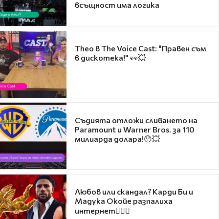
всъщност има логика
Theo в The Voice Cast: "Правен съм
в дискотека!" 👀💥
Съдията отложи сливането на
Paramount и Warner Bros. за 110
милиарда долара!😯💥
Любов или скандал? Карди Би и
Мадука Окойе разпалиха
интернет❤️‍🔥🔥