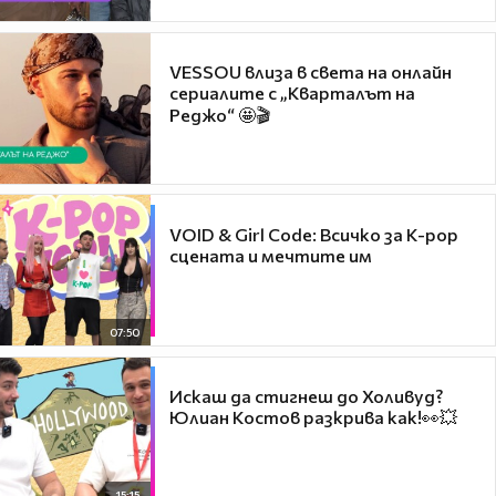
VESSOU влиза в света на онлайн
сериалите с „Кварталът на
Реджо“ 🤩🎬
VOID & Girl Code: Всичко за K-pop
сцената и мечтите им
07:50
Искаш да стигнеш до Холивуд?
Юлиан Костов разкрива как!👀💥
15:15