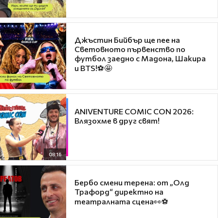
Джъстин Бийбър ще пее на
Световното първенство по
футбол заедно с Мадона, Шакира
и BTS!⚽🤩
ANIVENTURE COMIC CON 2026:
Влязохме в друг свят!
08:16
Бербо смени терена: от „Олд
Трафорд“ директно на
театралната сцена👀⚽