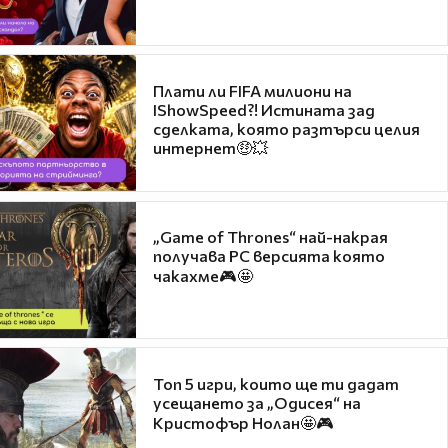
Плати ли FIFA милиони на
IShowSpeed?! Истината зад
сделката, която разтърси целия
интернет🤑💥
„Game of Thrones“ най-накрая
получава PC версията която
чакахме🎮🤩
Топ 5 игри, които ще ти дадат
усещането за „Одисея“ на
Кристофър Нолан🤩🎮