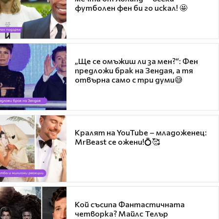
футболен фен би го искал! 🤩
„Ще се омъжиш ли за мен?“: Фен
предложи брак на Зендая, а тя
отвърна само с три думи😅
Кралят на YouTube – младоженец:
MrBeast се ожени!💍🥰
Кой съсипа Фантастичната
четворка? Майлс Телър