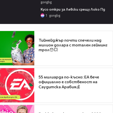
gongbg
01:07
Кусо откри за Левски срещу Локо Пд
1
gongbg
Тийнейджър почти спечели над
милион долара с тотален гейминг
трол😯💥
55 милиарда по-късно: EA вече
официално е собственост на
Саудитска Арабия💰