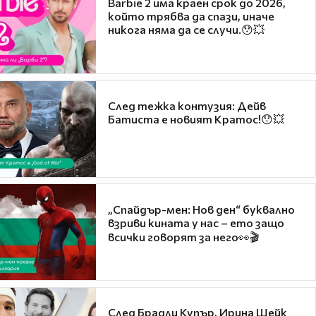
Barbie 2 има краен срок до 2026,
който трябва да спази, иначе
никога няма да се случи.😯💥
След тежка контузия: Дейв
Батиста е новият Кратос!😯💥
„Спайдър-мен: Нов ден“ буквално
взриви кината у нас – ето защо
всички говорят за него👀🎬
След Брадли Купър, Ирина Шейк