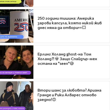
250 години тишина: Америка
зарови капсула, която никой жив
днес няма да отвори👀💥
Ерлинг Холанд ghost-на Том
Холанд?! 💀 Защо Спайдър-мен
остана на "seen"😅
Втори шанс за любовта? Ариана
Гранде и Рики Алварес отново
заедно!😍