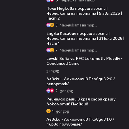
13:03
Поли Недкова посреща гости |
Черешката на тортата | 5 авг. 2026 |
част 2
3
Черешката на тортата
10:44
Енджи Касабие посреща гости |
Черешката на тортата | 31 юли 2026 |
Част 1
7
Черешката на тортата
20:09
Levski Sofia vs. PFC Lokomotiv Plovdiv -
Condensed Game
gongbg
06:10
Левски - Локомотив Пловдив 2:0 /
репортаж/
2
gongbg
01:14
Рейналдо реши в края спора срещу
Локомотив Пловдив
1
gongbg
02:57
Левски - Локомотив Пловдив 1:0 /
първо полувреме/