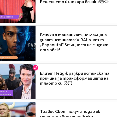
Решението ѝ шокира всички!😯💥
Всички я тананикат, но малцина
знаят истината: VIRAL хитът
„Papaoutai“ всъщност не е изпят
от човек!
Елиът Пейдж разкри истинската
причина за трансформацията на
тялото си!😯💥
Травис Скот получи подарък
мечта от Холанд — всеки