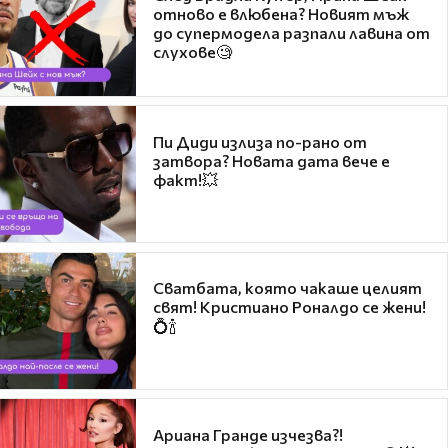
отново е влюбена? Новият мъж
до супермодела разпали лавина от
слухове🧐
Пи Диди излиза по-рано от
затвора? Новата дата вече е
факт!💥
Сватбата, която чакаше целият
свят! Кристиано Роналдо се жени!
💍🍾
Ариана Гранде изчезва?!