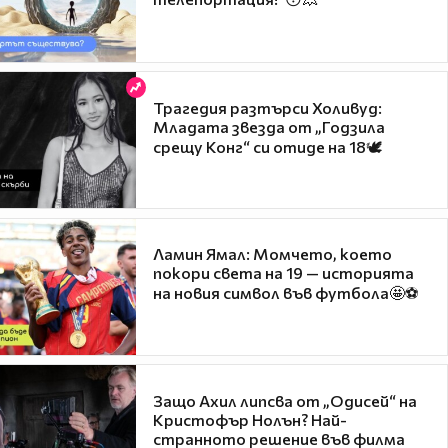
Трагедия разтърси Холивуд:
Младата звезда от „Годзила
срещу Конг“ си отиде на 18🕊️
Ламин Ямал: Момчето, което
покори света на 19 — историята
на новия символ във футбола🤩⚽
Защо Ахил липсва от „Одисей“ на
Кристофър Нолън? Най-
странното решение във филма