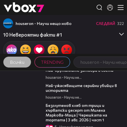
Member of
👾
houseron - Научи нещо ново
СЛЕДВАЙ
322
10 Невероятни факти #1
Всички
TRENDING
houseron - Научи нещо
07:37
Най-бруталните затвори в света
houseron - Научи нещо ново
06:45
Най-ужасяващите серийни убийци в
историята
houseron - Научи нещо ново
16:02
Безглутенов хляб от трици и
хърватски десерт от Милена
Маркова-Маца | Черешката на
тортата | 3 авг. 2026 | част 1
5
Черешката на тортата