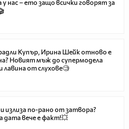
 у нас – ето защо всички говорят за
🎬
радли Купър, Ирина Шейк отново е
а? Новият мъж до супермодела
и лавина от слухове🧐
и излиза по-рано от затвора?
 дата вече е факт!💥