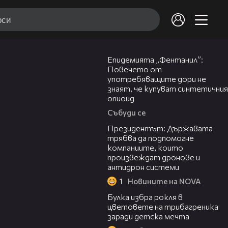
13:48
Епидемията „Фентанил”:
Повечето от
употребяващите дори не
знаят, че купуват синтетичния
опиоид
Събуди се
07:12
Президентът: Държавата
трябва да подпомогне
компаниите, които
произвеждат дронове и
антидрон системи
1
Новините на NOVA
05:08
Булка избра рокля в
цветовете на трибагреника
заради детска мечта