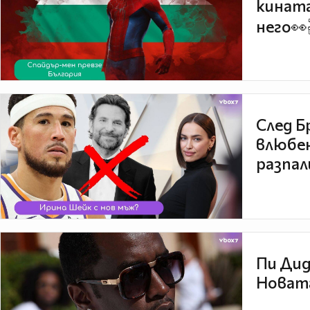
кината
него👀
След Б
влюбен
разпал
Пи Дид
Новата