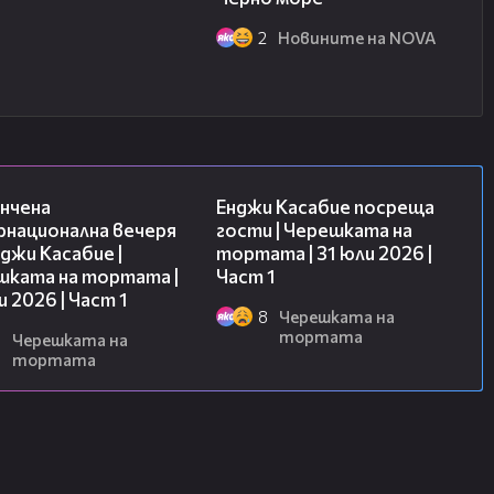
2
Новините на NOVA
18:07
10:44
нчена
Енджи Касабие посреща
рнационална вечеря
гости | Черешката на
джи Касабие |
тортата | 31 юли 2026 |
шката на тортата |
Част 1
и 2026 | Част 1
8
Черешката на
тортата
6
Черешката на
тортата