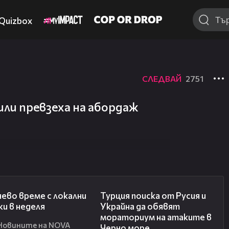
Quizbox
СЛЕДВАЙ
2751
ли превзеха на абордаж
00:56
03:02
ево време с локални
Турция поиска от Русия и
и в неделя
Украйна да обявят
мораториум на атаките в
Новините на NOVA
Черно море