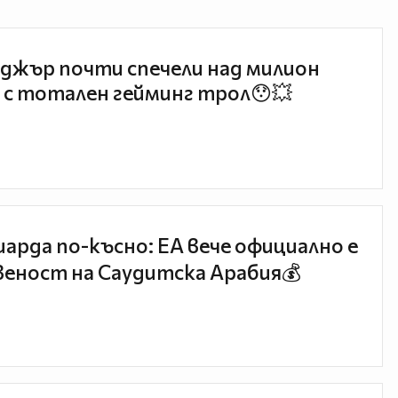
джър почти спечели над милион
 с тотален гейминг трол😯💥
иарда по-късно: EA вече официално е
еност на Саудитска Арабия💰