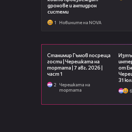
дронове и антидрон
системи
1
Новините на NOVA
16:22
Станимир Гъмов посреща
Изтъ
гости | Черешката на
инте
тортата | 7 авг. 2026 |
от Ен
част 1
Чере
31 юл
2
Черешката на
тортата