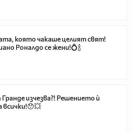
та, която чакаше целият свят!
ано Роналдо се жени!💍🍾
 Гранде изчезва?! Решението ѝ
 всички!😯💥