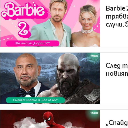
Barbie
трябва
случи.
След т
новият
„Спайд