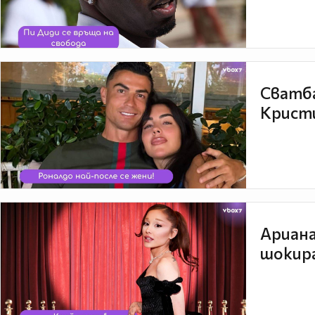
Сватба
Кристи
Ариана
шокира