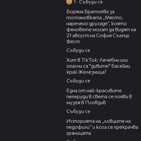
1
Събуди се
11:27
Боряна Братоева за
постановката „Място,
наречено другаде“, която
феновете могат да видят на
21 август на София Съмър
Фест
Събуди се
05:33
Хит в TikTok: Лечебни или
опасни са "дивите" басейни
край Железница?
Събуди се
02:48
Една от най-красивите
пеперуди в света се появи в
музея в Пловдив
Събуди се
06:36
Историята на „ловците на
педофили” и кога се прекрачва
границата