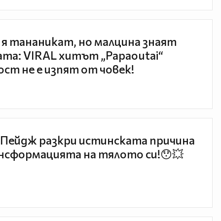
 я тананикат, но малцина знаят
та: VIRAL хитът „Papaoutai“
ст не е изпят от човек!
Пейдж разкри истинската причина
нсформацията на тялото си!😯💥