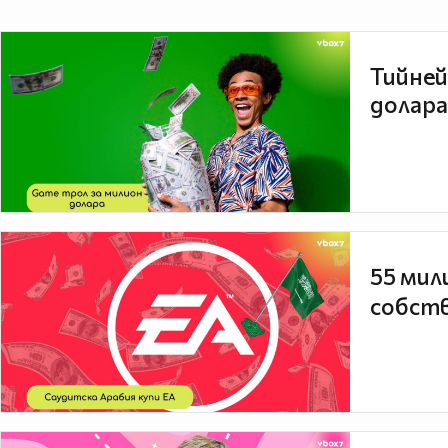
Тийней
долара
55 мил
собств