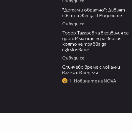
Събуди се
06:40
"Дотам и обратно": Дивият
свят на Женда в Родопите
Събуди се
15:02
Тодор Тагарев за взривилия се
дрон: Има още една версия,
която не трябва да
изключваме
Събуди се
00:56
Слънчево време с локални
валежи в неделя
1
Новините на NOVA