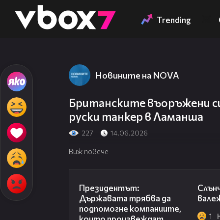
Member of
👾
Trending
Новините на NOVA
Британските въоръжени си
руски танкер в Ламанша
227
14.06.2026
Виж повече
07:12
Президентът:
Слънч
Държавата трябва да
валеж
подпомогне компаниите,
1
които произвеждат