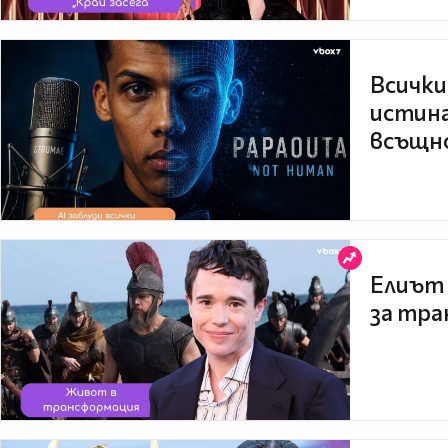
Всички
истина
всъщно
Елиът 
за тра