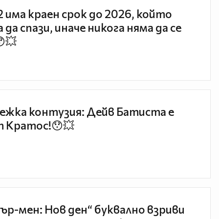
 2 има краен срок до 2026, който
 да спази, иначе никога няма да се
😯💥
ежка контузия: Дейв Батиста е
 Кратос!😯💥
ър-мен: Нов ден“ буквално взриви