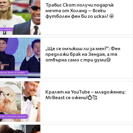
Травис Скот получи подарък
мечта от Холанд — всеки
футболен фен би го искал! 🤩
„Ще се омъжиш ли за мен?“: Фен
предложи брак на Зендая, а тя
отвърна само с три думи😅
Кралят на YouTube – младоженец:
MrBeast се ожени!💍🥰