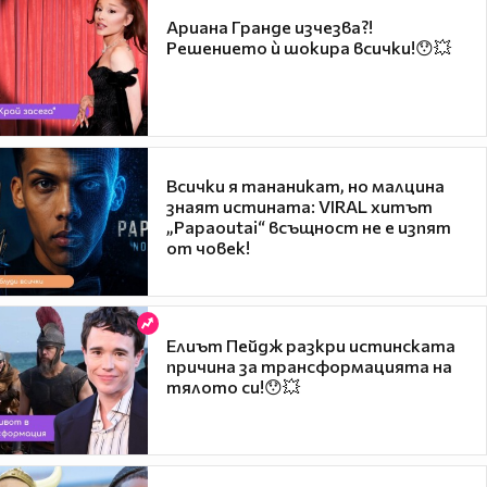
Ариана Гранде изчезва?!
Решението ѝ шокира всички!😯💥
Всички я тананикат, но малцина
знаят истината: VIRAL хитът
„Papaoutai“ всъщност не е изпят
от човек!
Елиът Пейдж разкри истинската
причина за трансформацията на
тялото си!😯💥