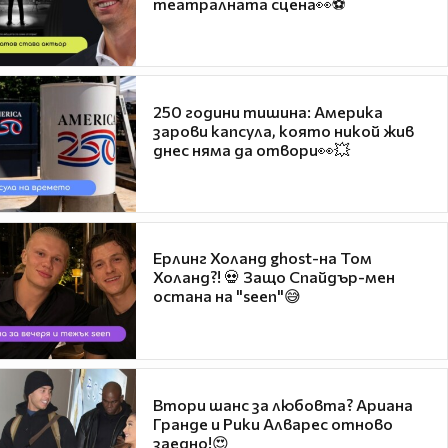
театралната сцена👀⚽
250 години тишина: Америка
зарови капсула, която никой жив
днес няма да отвори👀💥
Ерлинг Холанд ghost-на Том
Холанд?! 💀 Защо Спайдър-мен
остана на "seen"😅
Втори шанс за любовта? Ариана
Гранде и Рики Алварес отново
заедно!😍