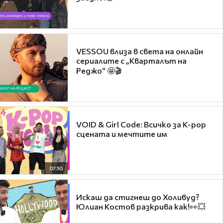
VESSOU влиза в света на онлайн
сериалите с „Кварталът на
Реджо“ 🤩🎬
VOID & Girl Code: Всичко за K-pop
сцената и мечтите им
07:50
Искаш да стигнеш до Холивуд?
Юлиан Костов разкрива как!👀💥