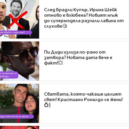
След Брадли Купър, Ирина Шейк
отново е влюбена? Новият мъж
до супермодела разпали лавина от
слухове🧐
Пи Диди излиза по-рано от
затвора? Новата дата вече е
факт!💥
Сватбата, която чакаше целият
свят! Кристиано Роналдо се жени!
💍🍾