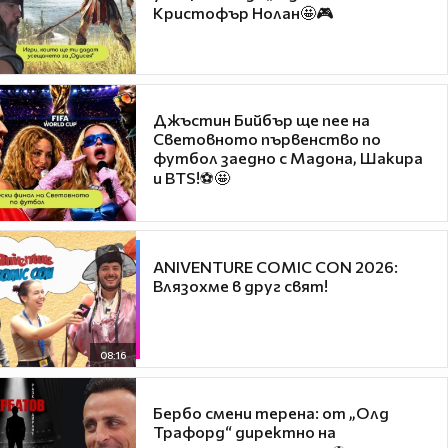
Кристофър Нолан🤩🎮
Джъстин Бийбър ще пее на
Световното първенство по
футбол заедно с Мадона, Шакира
и BTS!⚽🤩
ANIVENTURE COMIC CON 2026:
Влязохме в друг свят!
08:16
Бербо смени терена: от „Олд
Трафорд“ директно на