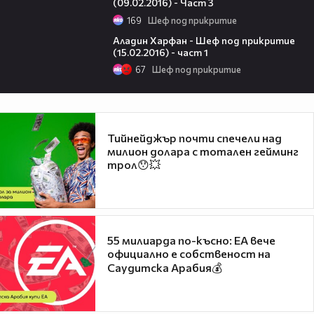
(09.02.2016) - Част 3
169
Шеф под прикритие
11:44
Аладин Харфан - Шеф под прикритие
(15.02.2016) - част 1
67
Шеф под прикритие
Тийнейджър почти спечели над
милион долара с тотален гейминг
трол😯💥
55 милиарда по-късно: EA вече
официално е собственост на
Саудитска Арабия💰