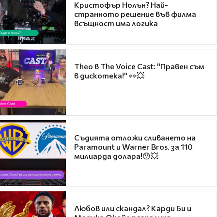
Кристофър Нолън? Най-
странното решение във филма
всъщност има логика
Theo в The Voice Cast: "Правен съм
в дискотека!" 👀💥
Съдията отложи сливането на
Paramount и Warner Bros. за 110
милиарда долара!😯💥
Любов или скандал? Карди Би и