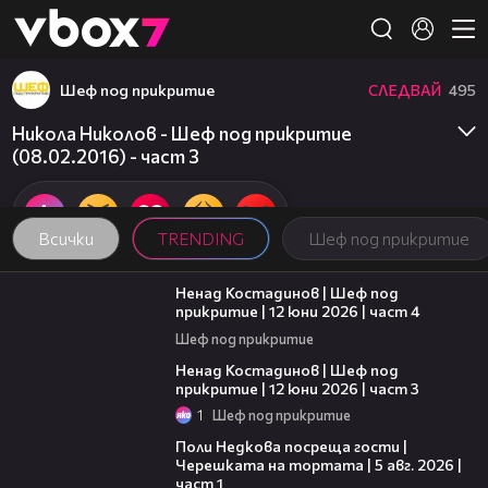
Member of
👾
Шеф под прикритие
СЛЕДВАЙ
495
Никола Николов - Шеф под прикритие
(08.02.2016) - част 3
Всички
TRENDING
Шеф под прикритие
16:45
Ненад Костадинов | Шеф под
прикритие | 12 юни 2026 | част 4
Шеф под прикритие
11:32
Ненад Костадинов | Шеф под
прикритие | 12 юни 2026 | част 3
1
Шеф под прикритие
19:25
Поли Недкова посреща гости |
Черешката на тортата | 5 авг. 2026 |
част 1