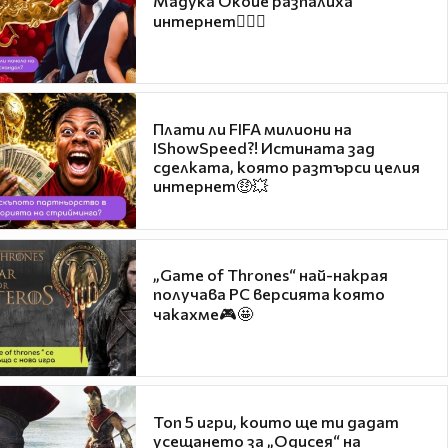
Мадука Окойе разпалиха
интернет❤️‍🔥🔥
Плати ли FIFA милиони на
IShowSpeed?! Истината зад
сделката, която разтърси целия
интернет🤑💥
„Game of Thrones“ най-накрая
получава PC версията която
чакахме🎮🤩
Топ 5 игри, които ще ти дадат
усещането за „Одисея“ на