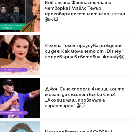
Кой съсипа Фантастичната
четворка? Майлс Телър
проговаря десетилетие по-късно
🎬👀💥
Селена Гомес празнува рождения
си ден: Как момичето от „Disney“
се превърна в световна икона🤩🎂
Джон Сина сподели 4 неща, които
могат да съсипят всяко GenZ:
„Ако ги имаш, провалът е
гарантиран“🧐💥
Изследовател на НЛО: "САЩ