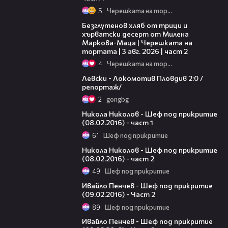
5
Черешката на тортата
15:35
Безглутенов хляб от трици и
хърватски десерт от Милена
Маркова-Маца | Черешката на
тортата | 3 авг. 2026 | част 2
4
Черешката на тортата
06:10
Левски - Локомотив Пловдив 2:0 /
репортаж/
2
gongbg
15:53
Никола Николов - Шеф под прикритие
(08.02.2016) - част 1
61
Шеф под прикритие
18:30
Никола Николов - Шеф под прикритие
(08.02.2016) - част 2
49
Шеф под прикритие
19:54
Ивайло Пенчев - Шеф под прикритие
(09.02.2016) - Част 2
89
Шеф под прикритие
11:54
Ивайло Пенчев - Шеф под прикритие