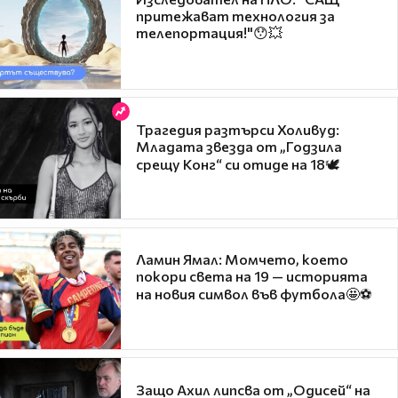
притежават технология за
телепортация!"😯💥
Трагедия разтърси Холивуд:
Младата звезда от „Годзила
срещу Конг“ си отиде на 18🕊️
Ламин Ямал: Момчето, което
покори света на 19 — историята
на новия символ във футбола🤩⚽
Защо Ахил липсва от „Одисей“ на