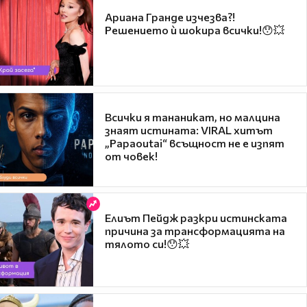
Ариана Гранде изчезва?!
Решението ѝ шокира всички!😯💥
Всички я тананикат, но малцина
знаят истината: VIRAL хитът
„Papaoutai“ всъщност не е изпят
от човек!
Елиът Пейдж разкри истинската
причина за трансформацията на
тялото си!😯💥