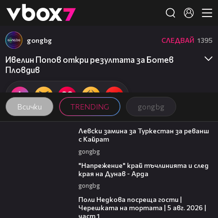
Member of
👾
gongbg
СЛЕДВАЙ
1395
Ивелин Попов откри резултата за Ботев
Пловдив
Всички
TRENDING
gongbg
00:43
Левски замина за Туркестан за реванш
с Кайрат
gongbg
00:37
"Напрежение" край тъчлинията и след
края на Дунав - Арда
gongbg
19:25
Поли Недкова посреща гости |
Черешката на тортата | 5 авг. 2026 |
част 1