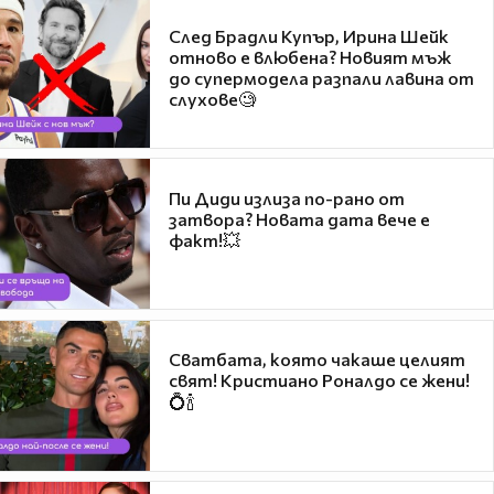
След Брадли Купър, Ирина Шейк
отново е влюбена? Новият мъж
до супермодела разпали лавина от
слухове🧐
Пи Диди излиза по-рано от
затвора? Новата дата вече е
факт!💥
Сватбата, която чакаше целият
свят! Кристиано Роналдо се жени!
💍🍾