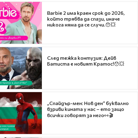
Barbie 2 има краен срок до 2026,
който трябва да спази, иначе
никога няма да се случи.😯💥
След тежка контузия: Дейв
Батиста е новият Кратос!😯💥
„Спайдър-мен: Нов ден“ буквално
взриви кината у нас – ето защо
всички говорят за него👀🎬