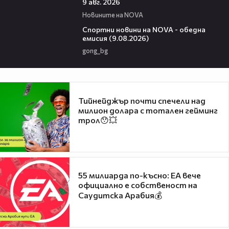
9 авг. 2026
Новините на NOVA
04:25
Спортни новини на NOVA - обедна
емисия (9.08.2026)
gong_bg
Тийнейджър почти спечели над
милион долара с тотален гейминг
трол😯💥
55 милиарда по-късно: EA вече
официално е собственост на
Саудитска Арабия💰