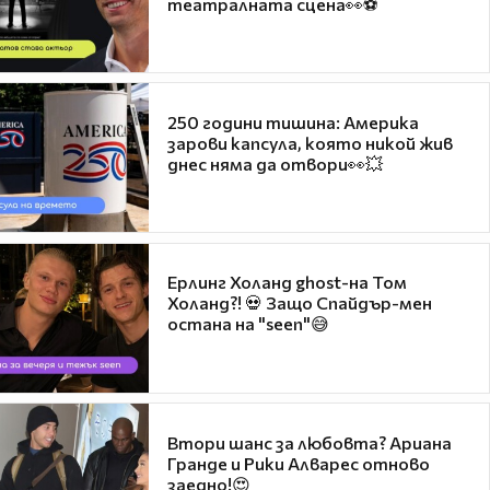
театралната сцена👀⚽
250 години тишина: Америка
зарови капсула, която никой жив
днес няма да отвори👀💥
Ерлинг Холанд ghost-на Том
Холанд?! 💀 Защо Спайдър-мен
остана на "seen"😅
Втори шанс за любовта? Ариана
Гранде и Рики Алварес отново
заедно!😍