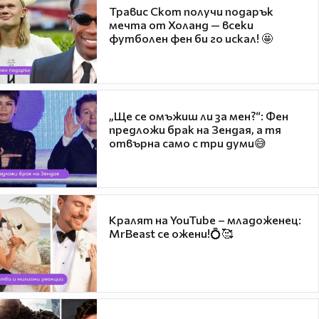
Травис Скот получи подарък
мечта от Холанд — всеки
футболен фен би го искал! 🤩
„Ще се омъжиш ли за мен?“: Фен
предложи брак на Зендая, а тя
отвърна само с три думи😅
Кралят на YouTube – младоженец:
MrBeast се ожени!💍🥰