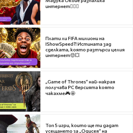
Мадука Окойе разпалиха
интернет❤️‍🔥🔥
Плати ли FIFA милиони на
IShowSpeed?! Истината зад
сделката, която разтърси целия
интернет🤑💥
„Game of Thrones“ най-накрая
получава PC версията която
чакахме🎮🤩
Топ 5 игри, които ще ти дадат
усещането за „Одисея“ на