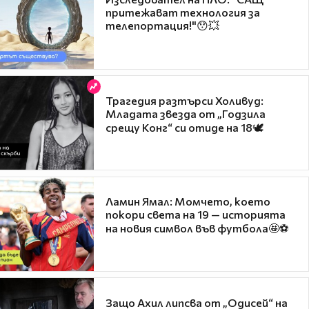
притежават технология за
телепортация!"😯💥
Трагедия разтърси Холивуд:
Младата звезда от „Годзила
срещу Конг“ си отиде на 18🕊️
Ламин Ямал: Момчето, което
покори света на 19 — историята
на новия символ във футбола🤩⚽
Защо Ахил липсва от „Одисей“ на