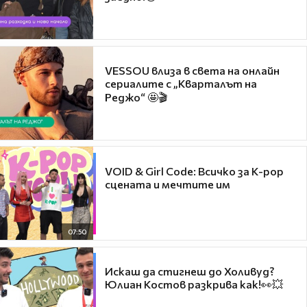
VESSOU влиза в света на онлайн
сериалите с „Кварталът на
Реджо“ 🤩🎬
VOID & Girl Code: Всичко за K-pop
сцената и мечтите им
07:50
Искаш да стигнеш до Холивуд?
Юлиан Костов разкрива как!👀💥