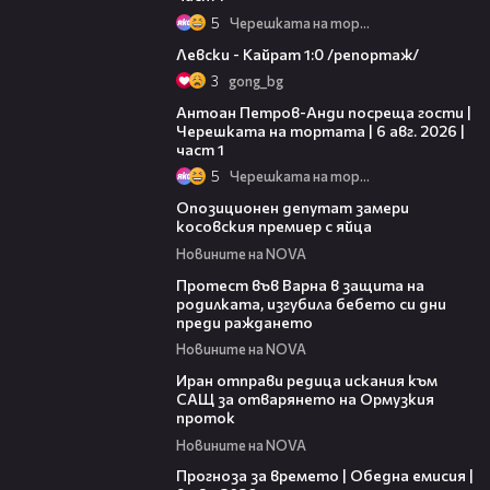
5
Черешката на тортата
05:57
Левски - Кайрат 1:0 /репортаж/
3
gong_bg
19:09
Антоан Петров-Анди посреща гости |
Черешката на тортата | 6 авг. 2026 |
част 1
5
Черешката на тортата
00:48
Опозиционен депутат замери
косовския премиер с яйца
Новините на NOVA
02:57
Протест във Варна в защита на
родилката, изгубила бебето си дни
преди раждането
Новините на NOVA
00:50
Иран отправи редица искания към
САЩ за отварянето на Ормузкия
проток
Новините на NOVA
01:50
Прогноза за времето | Обедна емисия |