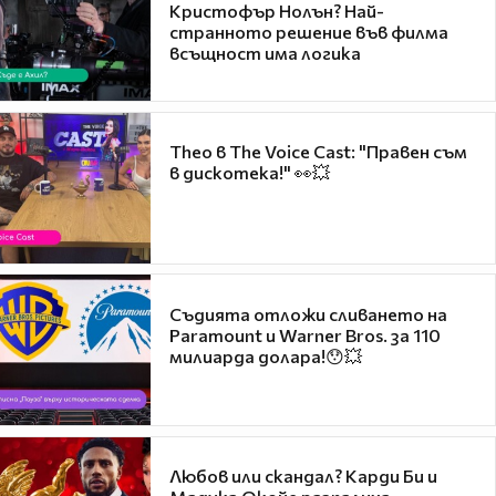
Кристофър Нолън? Най-
странното решение във филма
всъщност има логика
Theo в The Voice Cast: "Правен съм
в дискотека!" 👀💥
Съдията отложи сливането на
Paramount и Warner Bros. за 110
милиарда долара!😯💥
Любов или скандал? Карди Би и