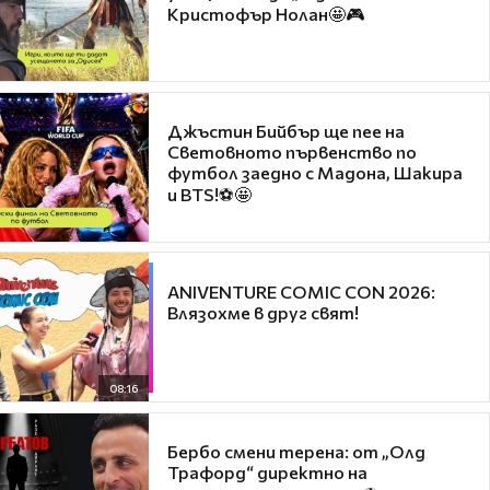
Кристофър Нолан🤩🎮
Джъстин Бийбър ще пее на
Световното първенство по
футбол заедно с Мадона, Шакира
и BTS!⚽🤩
ANIVENTURE COMIC CON 2026:
Влязохме в друг свят!
08:16
Бербо смени терена: от „Олд
Трафорд“ директно на