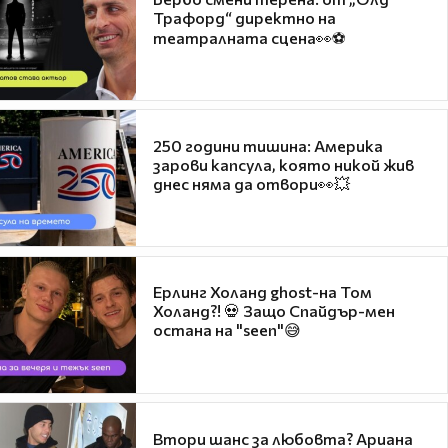
Трафорд“ директно на
театралната сцена👀⚽
250 години тишина: Америка
зарови капсула, която никой жив
днес няма да отвори👀💥
Ерлинг Холанд ghost-на Том
Холанд?! 💀 Защо Спайдър-мен
остана на "seen"😅
Втори шанс за любовта? Ариана