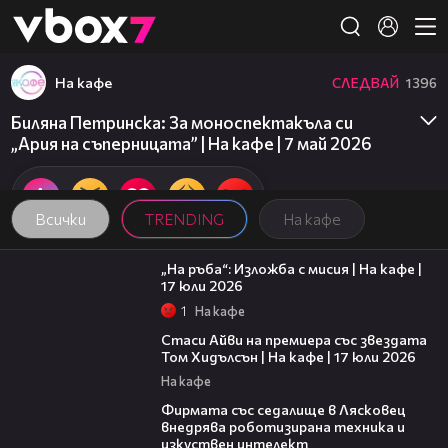
Member of
👾
На кафе
СЛЕДВАЙ
1396
Биляна Петринска: За моноспектакъла си
„Ария на съперницата” | На кафе | 7 май 2026
Всички
TRENDING
На кафе
09:09
„На ръба“: Изложба с мисия | На кафе |
17 юли 2026
1
На кафе
02:58
Стаси Айви на премиера със звездата
Том Хидълсън | На кафе | 17 юли 2026
На кафе
00:06
Фирмата със седалище в Лясковец
внедрява роботизирана техника и
изкуствен интелект