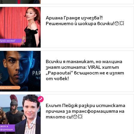
Ариана Гранде изчезва?!
Решението ѝ шокира всички!😯💥
Всички я тананикат, но малцина
знаят истината: VIRAL хитът
„Papaoutai“ всъщност не е изпят
от човек!
Елиът Пейдж разкри истинската
причина за трансформацията на
тялото си!😯💥