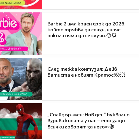
Barbie 2 има краен срок до 2026,
който трябва да спази, иначе
никога няма да се случи.😯💥
След тежка контузия: Дейв
Батиста е новият Кратос!😯💥
„Спайдър-мен: Нов ден“ буквално
взриви кината у нас – ето защо
всички говорят за него👀🎬