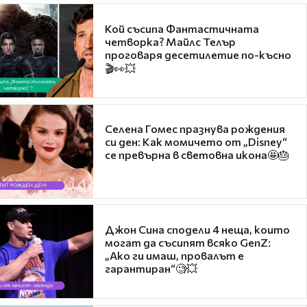
Кой съсипа Фантастичната
четворка? Майлс Телър
проговаря десетилетие по-късно
🎬👀💥
Селена Гомес празнува рождения
си ден: Как момичето от „Disney“
се превърна в световна икона🤩🎂
Джон Сина сподели 4 неща, които
могат да съсипят всяко GenZ:
„Ако ги имаш, провалът е
гарантиран“🧐💥