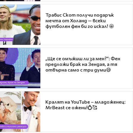
Травис Скот получи подарък
мечта от Холанд — всеки
футболен фен би го искал! 🤩
„Ще се омъжиш ли за мен?“: Фен
предложи брак на Зендая, а тя
отвърна само с три думи😅
Кралят на YouTube – младоженец:
MrBeast се ожени!💍🥰