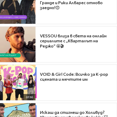
Гранде и Рики Алварес отново
заедно!😍
VESSOU влиза в света на онлайн
сериалите с „Кварталът на
Реджо“ 🤩🎬
VOID & Girl Code: Всичко за K-pop
сцената и мечтите им
07:50
Искаш да стигнеш до Холивуд?