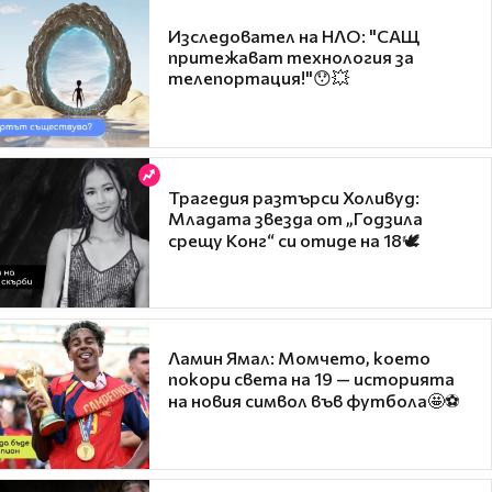
Изследовател на НЛО: "САЩ
притежават технология за
телепортация!"😯💥
Трагедия разтърси Холивуд:
Младата звезда от „Годзила
срещу Конг“ си отиде на 18🕊️
Ламин Ямал: Момчето, което
покори света на 19 — историята
на новия символ във футбола🤩⚽