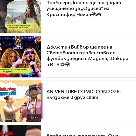
Топ 5 игри, които ще ти дадат
усещането за „Одисея“ на
Кристофър Нолан🤩🎮
Джъстин Бийбър ще пее на
Световното първенство по
футбол заедно с Мадона, Шакира
и BTS!⚽🤩
ANIVENTURE COMIC CON 2026:
Влязохме в друг свят!
08:16
Бербо смени терена: от „Олд