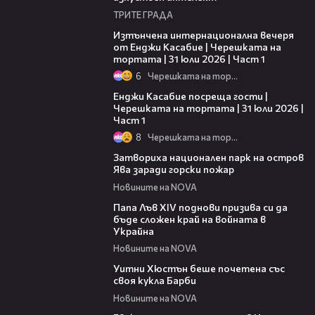
ТРИТЕ ГРАДА
18:07
Изтънчена интернационална вечеря
от Енджи Касабие | Черешката на
тортата | 31 юли 2026 | Част 1
6
Черешката на тортата
10:44
Енджи Касабие посреща гости |
Черешката на тортата | 31 юли 2026 |
Част 1
8
Черешката на тортата
00:50
Затвориха национален парк на остров
Ява заради горски пожар
Новините на NOVA
02:28
Папа Лъв XIV поднови призива си да
бъде сложен край на войната в
Украйна
Новините на NOVA
02:05
Уитни Хюстън беше почетена със
своя кукла Барби
Новините на NOVA
00:48