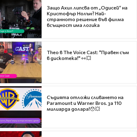
Защо Ахил липсва от „Одисей“ на
Кристофър Нолън? Най-
странното решение във филма
всъщност има логика
Theo в The Voice Cast: "Правен съм
в дискотека!" 👀💥
Съдията отложи сливането на
Paramount и Warner Bros. за 110
милиарда долара!😯💥