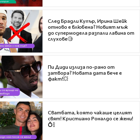
След Брадли Купър, Ирина Шейк
отново е влюбена? Новият мъж
до супермодела разпали лавина от
слухове🧐
Пи Диди излиза по-рано от
затвора? Новата дата вече е
факт!💥
Сватбата, която чакаше целият
свят! Кристиано Роналдо се жени!
💍🍾