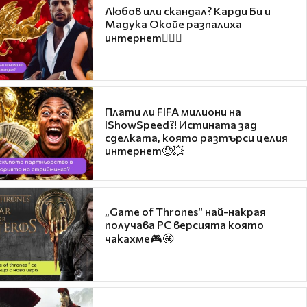
Любов или скандал? Карди Би и
Мадука Окойе разпалиха
интернет❤️‍🔥🔥
Плати ли FIFA милиони на
IShowSpeed?! Истината зад
сделката, която разтърси целия
интернет🤑💥
„Game of Thrones“ най-накрая
получава PC версията която
чакахме🎮🤩