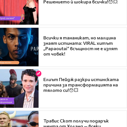
Решението ѝ шокира всички!😯💥
Всички я тананикат, но малцина
знаят истината: VIRAL хитът
„Papaoutai“ всъщност не е изпят
от човек!
Елиът Пейдж разкри истинската
причина за трансформацията на
тялото си!😯💥
Травис Скот получи подарък
мечта от Холанд — всеки