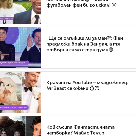
футболен фен би го искал! 🤩
„Ще се омъжиш ли за мен?“: Фен
предложи брак на Зендая, а тя
отвърна само с три думи😅
Кралят на YouTube – младоженец:
MrBeast се ожени!💍🥰
Кой съсипа Фантастичната
четворка? Майлс Телър