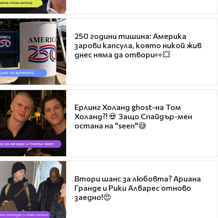
250 години тишина: Америка
зарови капсула, която никой жив
днес няма да отвори👀💥
Ерлинг Холанд ghost-на Том
Холанд?! 💀 Защо Спайдър-мен
остана на "seen"😅
Втори шанс за любовта? Ариана
Гранде и Рики Алварес отново
заедно!😍