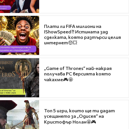
Плати ли FIFA милиони на
IShowSpeed?! Истината зад
сделката, която разтърси целия
интернет🤑💥
„Game of Thrones“ най-накрая
получава PC версията която
чакахме🎮🤩
Топ 5 игри, които ще ти дадат
усещането за „Одисея“ на
Кристофър Нолан🤩🎮