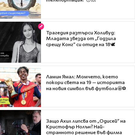
Трагедия разтърси Холивуд:
Младата звезда от „Годзила
срещу Конг“ си отиде на 18🕊️
Ламин Ямал: Момчето, което
покори света на 19 — историята
на новия символ във футбола🤩⚽
Защо Ахил липсва от „Одисей“ на
Кристофър Нолън? Най-
странното решение във филма