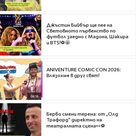
Джъстин Бийбър ще пее на
Световното първенство по
футбол заедно с Мадона, Шакира
и BTS!⚽🤩
ANIVENTURE COMIC CON 2026:
Влязохме в друг свят!
08:16
Бербо смени терена: от „Олд
Трафорд“ директно на
театралната сцена👀⚽