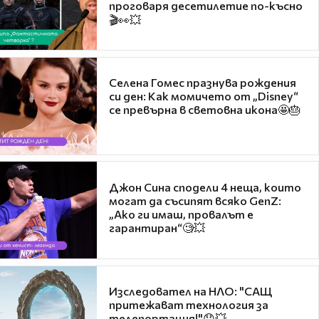
проговаря десетилетие по-късно
🎬👀💥
Селена Гомес празнува рождения
си ден: Как момичето от „Disney“
се превърна в световна икона🤩🎂
Джон Сина сподели 4 неща, които
могат да съсипят всяко GenZ:
„Ако ги имаш, провалът е
гарантиран“🧐💥
Изследовател на НЛО: "САЩ
притежават технология за
телепортация!"😯💥