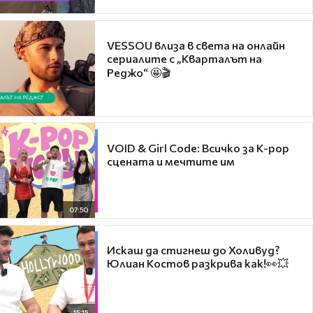
VESSOU влиза в света на онлайн
сериалите с „Кварталът на
Реджо“ 🤩🎬
VOID & Girl Code: Всичко за K-pop
сцената и мечтите им
07:50
Искаш да стигнеш до Холивуд?
Юлиан Костов разкрива как!👀💥
15:15