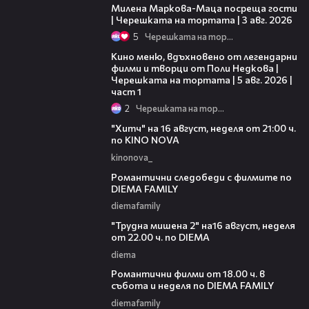
Милена Маркова-Маца посреща гости
| Черешката на тортата | 3 авг. 2026
5
Черешката на тортата
15:39
Кино меню, вдъхновено от легендарни
филми и творци от Поли Недкова |
Черешката на тортата | 5 авг. 2026 |
част 1
2
Черешката на тортата
00:30
"Хитч" на 16 август, неделя от 21:00 ч.
по KINO NOVA
kinonova_
00:31
Романтични следобеди с филмите по
DIEMA FAMILY
diemafamily
00:31
"Трудна мишена 2" на16 август, неделя
от 22.00 ч. по DIEMA
diema
00:36
Романтични филми от 18.00 ч. в
събота и неделя по DIEMA FAMILY
diemafamily
00:21