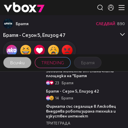
Member of
👾
Братя
СЛЕДВАЙ
890
Братя - Сезон 5, Епизод 47
Всички
TRENDING
Братя
04:19
Забавни моменти от снимачната
площадка на "Братя
23
Братя
25:57
Братя - Сезон 5, Епизод 42
14
Братя
00:06
Фирмата със седалище в Лясковец
внедрява роботизирана техника и
изкуствен интелект
ТРИТЕ ГРАДА
20:17