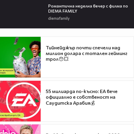
Романтичнa неделна вечер с филма по
DIEMA FAMILY
diemafamily
Тийнейджър почти спечели над
милион долара с тотален гейминг
трол😯💥
55 милиарда по-късно: EA вече
официално е собственост на
Саудитска Арабия💰