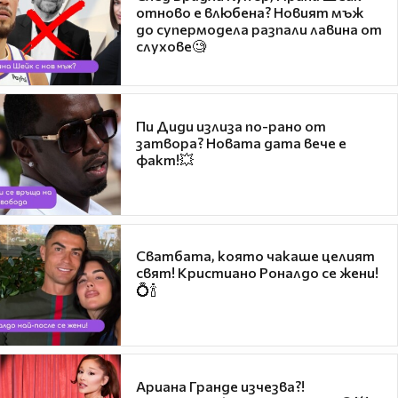
отново е влюбена? Новият мъж
до супермодела разпали лавина от
слухове🧐
Пи Диди излиза по-рано от
затвора? Новата дата вече е
факт!💥
Сватбата, която чакаше целият
свят! Кристиано Роналдо се жени!
💍🍾
Ариана Гранде изчезва?!