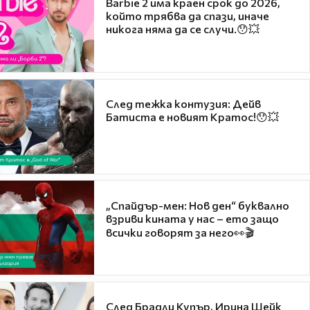
Barbie 2 има краен срок до 2026,
който трябва да спази, иначе
никога няма да се случи.😯💥
След тежка контузия: Дейв
Батиста е новият Кратос!😯💥
„Спайдър-мен: Нов ден“ буквално
взриви кината у нас – ето защо
всички говорят за него👀🎬
След Брадли Купър, Ирина Шейк