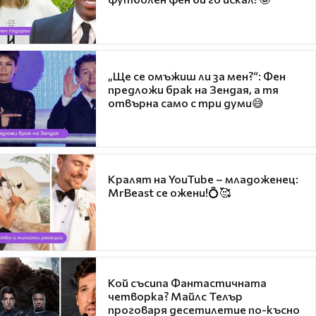
„Ще се омъжиш ли за мен?“: Фен
предложи брак на Зендая, а тя
отвърна само с три думи😅
Кралят на YouTube – младоженец:
MrBeast се ожени!💍🥰
Кой съсипа Фантастичната
четворка? Майлс Телър
проговаря десетилетие по-късно