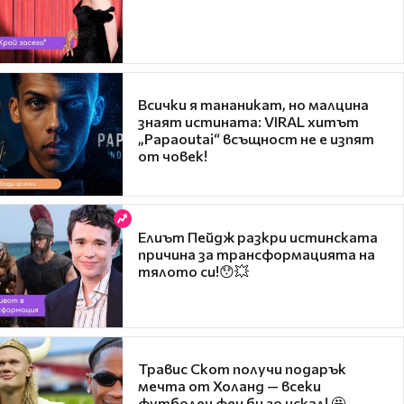
Всички я тананикат, но малцина
знаят истината: VIRAL хитът
„Papaoutai“ всъщност не е изпят
от човек!
Елиът Пейдж разкри истинската
причина за трансформацията на
тялото си!😯💥
Травис Скот получи подарък
мечта от Холанд — всеки
футболен фен би го искал! 🤩