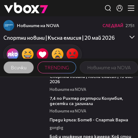
Member of
👾
Новините на NOVA
СЛЕДВАЙ
2751
Спортни новини | Късна емисия | 20 май 2026
Всички
TRENDING
Новините на NOVA
06:20
Спортни новини | Късна емисия | 10 авг.
2026
Новините на NOVA
00:40
7,4 по Рихтер разтърси Колумбия,
десетки са загинали
Новините на NOVA
05:30
Преди кръга: Ботев - Спартак Варна
gongbg
06:12
Бой и унижение пред камера: Кой стои