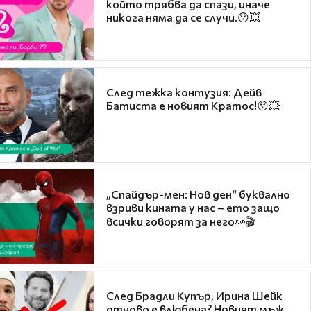
който трябва да спази, иначе
никога няма да се случи.😯💥
След тежка контузия: Дейв
Батиста е новият Кратос!😯💥
„Спайдър-мен: Нов ден“ буквално
взриви кината у нас – ето защо
всички говорят за него👀🎬
След Брадли Купър, Ирина Шейк
отново е влюбена? Новият мъж