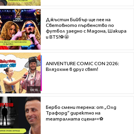
Джъстин Бийбър ще пее на
Световното първенство по
футбол заедно с Мадона, Шакира
и BTS!⚽🤩
ANIVENTURE COMIC CON 2026:
Влязохме в друг свят!
08:16
Бербо смени терена: от „Олд
Трафорд“ директно на
театралната сцена👀⚽