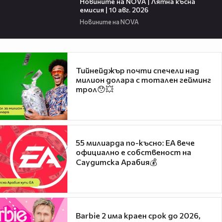
Новините на NOVA | Лятна късна
емисия | 10 авг. 2026
Новините на NOVA
Тийнейджър почти спечели над
милион долара с тотален гейминг
трол😯💥
55 милиарда по-късно: EA вече
официално е собственост на
Саудитска Арабия💰
Barbie 2 има краен срок до 2026,