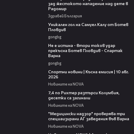
зад жестокото нападение над дете в
Радомир
Здравей България
00:58
Уникален гол на Самуел Калу от Ботев
Пловдив
gongbg
00:35
Не е истина - втори токов удар
прекъсна Ботев Пловдив - Спартак
Варна
gongbg
06:20
Спортни новини | Късна емисия | 10 авг.
2026
Новините на NOVA
00:40
7,4 по Рихтер разтърси Колумбия,
десетки са загинали
Новините на NOVA
00:37
"Медицински надзор" проверява три
специаизирани АГ заведения във Варнa
Новините на NOVA
20:37