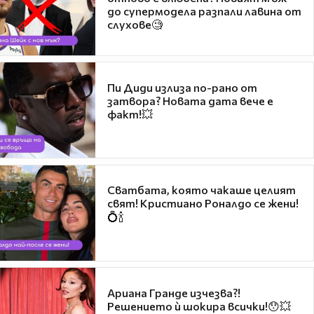
до супермодела разпали лавина от
слухове🧐
Пи Диди излиза по-рано от
затвора? Новата дата вече е
факт!💥
Сватбата, която чакаше целият
свят! Кристиано Роналдо се жени!
💍🍾
Ариана Гранде изчезва?!
Решението ѝ шокира всички!😯💥