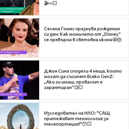
🎬👀💥
Селена Гомес празнува рождения
си ден: Как момичето от „Disney“
се превърна в световна икона🤩🎂
Джон Сина сподели 4 неща, които
могат да съсипят всяко GenZ:
„Ако ги имаш, провалът е
гарантиран“🧐💥
Изследовател на НЛО: "САЩ
притежават технология за
телепортация!"😯💥