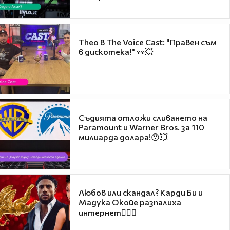
Theo в The Voice Cast: "Правен съм
в дискотека!" 👀💥
Съдията отложи сливането на
Paramount и Warner Bros. за 110
милиарда долара!😯💥
Любов или скандал? Карди Би и
Мадука Окойе разпалиха
интернет❤️‍🔥🔥