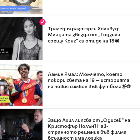
Трагедия разтърси Холивуд:
Младата звезда от „Годзила
срещу Конг“ си отиде на 18🕊️
Ламин Ямал: Момчето, което
покори света на 19 — историята
на новия символ във футбола🤩⚽
Защо Ахил липсва от „Одисей“ на
Кристофър Нолън? Най-
странното решение във филма
всъщност има логика