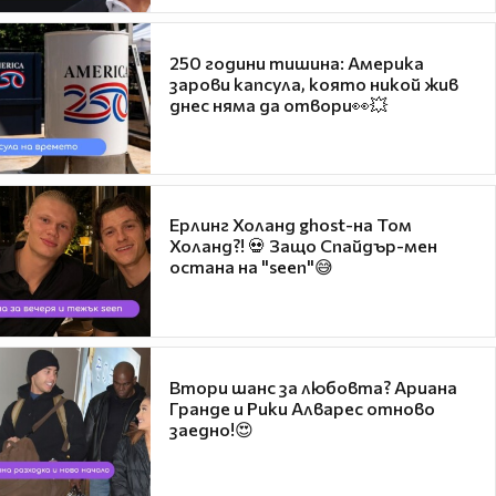
250 години тишина: Америка
зарови капсула, която никой жив
днес няма да отвори👀💥
Ерлинг Холанд ghost-на Том
Холанд?! 💀 Защо Спайдър-мен
остана на "seen"😅
Втори шанс за любовта? Ариана
Гранде и Рики Алварес отново
заедно!😍