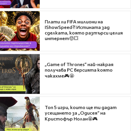
Плати ли FIFA милиони на
IShowSpeed?! Истината зад
сделката, която разтърси целия
интернет🤑💥
„Game of Thrones“ най-накрая
получава PC версията която
чакахме🎮🤩
Топ 5 игри, които ще ти дадат
усещането за „Одисея“ на
Кристофър Нолан🤩🎮