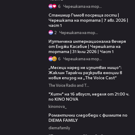
6
Черешката на тортата
16:22
Станимир Гъмов посреща гости |
Черешката на тортата | 7 авг. 2026 |
част 1
2
Черешката на тортата
18:07
Изтънчена интернационална вечеря
от Енджи Касабие | Черешката на
тортата | 31 юли 2026 | Част 1
6
Черешката на тортата
01:13:23
„Месеци наред не изпитвах нищо“:
Жаклин Таракчи разкрива емоции в
новия епизод на „The Voice Cast“
The Voice Radio and TV Bulgaria
00:30
"Хитч" на 16 август, неделя от 21:00 ч.
по KINO NOVA
kinonova_
00:31
Романтични следобеди с филмите по
DIEMA FAMILY
diemafamily
00:31