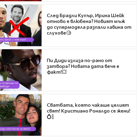
След Брадли Купър, Ирина Шейк
отново е влюбена? Новият мъж
до супермодела разпали лавина от
слухове🧐
Пи Диди излиза по-рано от
затвора? Новата дата вече е
факт!💥
Сватбата, която чакаше целият
свят! Кристиано Роналдо се жени!
💍🍾