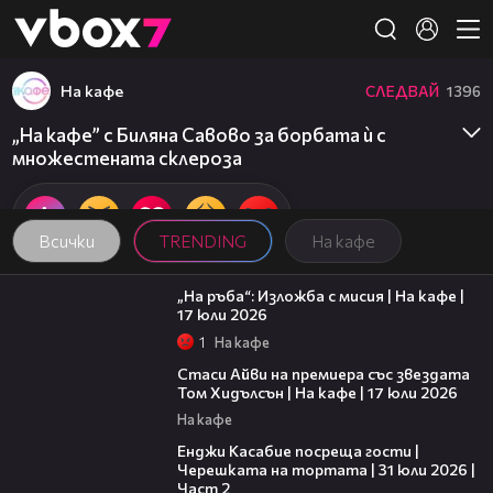
Member of
👾
На кафе
СЛЕДВАЙ
1396
„На кафе” с Биляна Савово за борбата ѝ с
множестената склероза
Всички
TRENDING
На кафе
09:09
„На ръба“: Изложба с мисия | На кафе |
17 юли 2026
1
На кафе
02:58
Стаси Айви на премиера със звездата
Том Хидълсън | На кафе | 17 юли 2026
На кафе
16:45
Енджи Касабие посреща гости |
Черешката на тортата | 31 юли 2026 |
Част 2