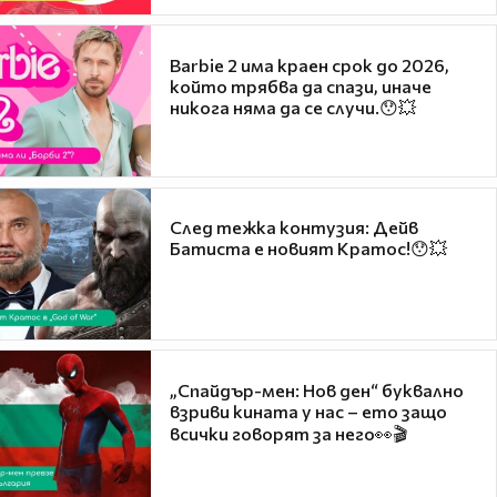
Barbie 2 има краен срок до 2026,
който трябва да спази, иначе
никога няма да се случи.😯💥
След тежка контузия: Дейв
Батиста е новият Кратос!😯💥
„Спайдър-мен: Нов ден“ буквално
взриви кината у нас – ето защо
всички говорят за него👀🎬