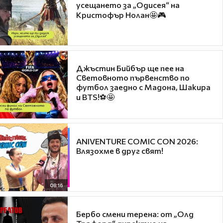
усещането за „Одисея“ на
Кристофър Нолан🤩🎮
Джъстин Бийбър ще пее на
Световното първенство по
футбол заедно с Мадона, Шакира
и BTS!⚽🤩
ANIVENTURE COMIC CON 2026:
Влязохме в друг свят!
08:16
Бербо смени терена: от „Олд