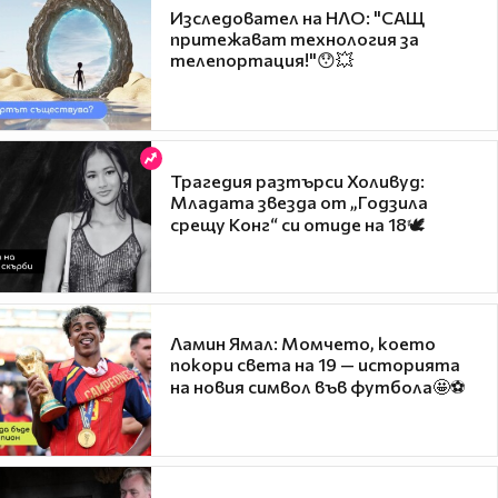
Изследовател на НЛО: "САЩ
притежават технология за
телепортация!"😯💥
Трагедия разтърси Холивуд:
Младата звезда от „Годзила
срещу Конг“ си отиде на 18🕊️
Ламин Ямал: Момчето, което
покори света на 19 — историята
на новия символ във футбола🤩⚽