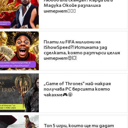
Мадука Окойе разпалиха
интернет❤️‍🔥🔥
Плати ли FIFA милиони на
IShowSpeed?! Истината зад
сделката, която разтърси целия
интернет🤑💥
„Game of Thrones“ най-накрая
получава PC версията която
чакахме🎮🤩
Топ 5 игри, които ще ти дадат