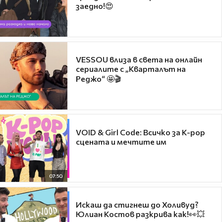
заедно!😍
VESSOU влиза в света на онлайн
сериалите с „Кварталът на
Реджо“ 🤩🎬
VOID & Girl Code: Всичко за K-pop
сцената и мечтите им
07:50
Искаш да стигнеш до Холивуд?
Юлиан Костов разкрива как!👀💥