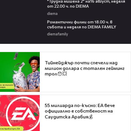
"Трудна мишена 2" на16 август, неделя
от 22.00 ч. по DIEMA
diema
00:36
Романтични филми от 18.00 ч. в
събота и неделя по DIEMA FAMILY
diemafamily
Тийнейджър почти спечели над
милион долара с тотален гейминг
трол😯💥
55 милиарда по-късно: EA вече
официално е собственост на
Саудитска Арабия💰