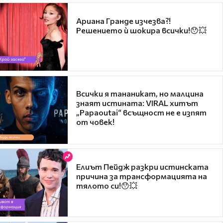
Ариана Гранде изчезва?!
Решението ѝ шокира всички!😯💥
Всички я тананикат, но малцина
знаят истината: VIRAL хитът
„Papaoutai“ всъщност не е изпят
от човек!
Елиът Пейдж разкри истинската
причина за трансформацията на
тялото си!😯💥