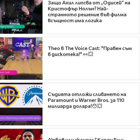
Защо Ахил липсва от „Одисей“ на
Кристофър Нолън? Най-
странното решение във филма
всъщност има логика
Theo в The Voice Cast: "Правен съм
в дискотека!" 👀💥
Съдията отложи сливането на
Paramount и Warner Bros. за 110
милиарда долара!😯💥
Любов или скандал? Карди Би и