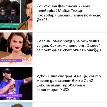
Кой съсипа Фантастичната
четворка? Майлс Телър
проговаря десетилетие по-късно
🎬👀💥
Селена Гомес празнува рождения
си ден: Как момичето от „Disney“
се превърна в световна икона🤩🎂
Джон Сина сподели 4 неща, които
могат да съсипят всяко GenZ:
„Ако ги имаш, провалът е
гарантиран“🧐💥