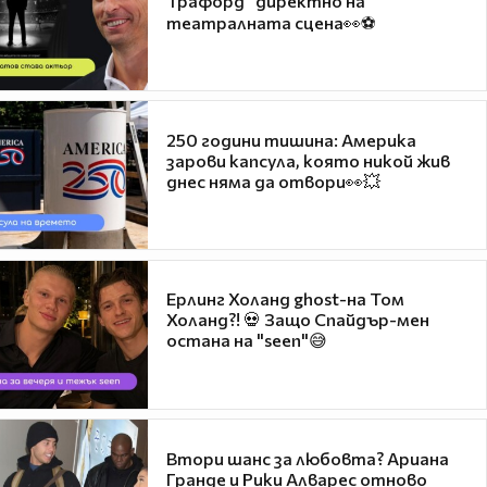
Трафорд“ директно на
театралната сцена👀⚽
250 години тишина: Америка
зарови капсула, която никой жив
днес няма да отвори👀💥
Ерлинг Холанд ghost-на Том
Холанд?! 💀 Защо Спайдър-мен
остана на "seen"😅
Втори шанс за любовта? Ариана
Гранде и Рики Алварес отново