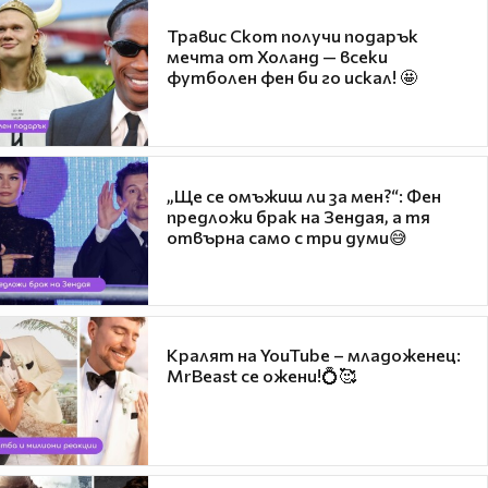
Травис Скот получи подарък
мечта от Холанд — всеки
футболен фен би го искал! 🤩
„Ще се омъжиш ли за мен?“: Фен
предложи брак на Зендая, а тя
отвърна само с три думи😅
Кралят на YouTube – младоженец:
MrBeast се ожени!💍🥰