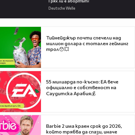
Грях ли е абортът?
Deutsche Welle
Тийнейджър почти спечели над
милион долара с тотален гейминг
трол😯💥
55 милиарда по-късно: EA вече
официално е собственост на
Саудитска Арабия💰
Barbie 2 има краен срок до 2026,
който трябва да спази, иначе