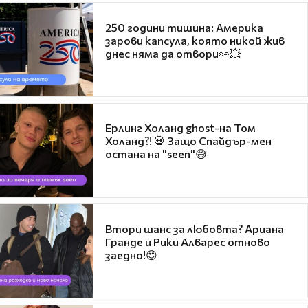
250 години тишина: Америка
зарови капсула, която никой жив
днес няма да отвори👀💥
Ерлинг Холанд ghost-на Том
Холанд?! 💀 Защо Спайдър-мен
остана на "seen"😅
Втори шанс за любовта? Ариана
Гранде и Рики Алварес отново
заедно!😍