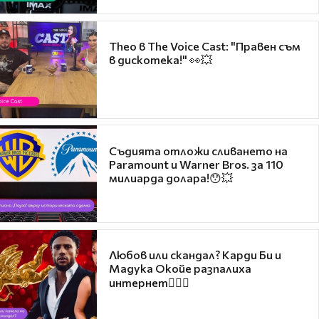
Theo в The Voice Cast: "Правен съм
в дискотека!" 👀💥
Съдията отложи сливането на
Paramount и Warner Bros. за 110
милиарда долара!😯💥
Любов или скандал? Карди Би и
Мадука Окойе разпалиха
интернет❤️‍🔥🔥