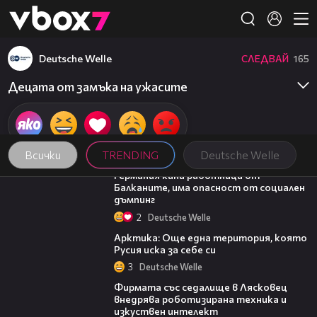
Member of
👾
Deutsche Welle
СЛЕДВАЙ
165
Децата от замъка на ужасите
Всички
TRENDING
Deutsche Welle
03:27
Германия кани работници от
Балканите, има опасност от социален
дъмпинг
2
Deutsche Welle
02:40
Арктика: Още една територия, която
Русия иска за себе си
3
Deutsche Welle
00:06
Фирмата със седалище в Лясковец
внедрява роботизирана техника и
изкуствен интелект