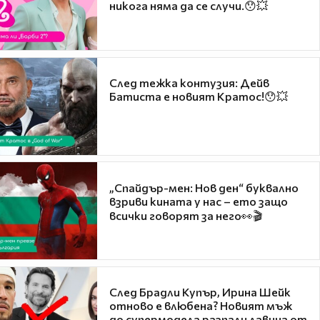
никога няма да се случи.😯💥
След тежка контузия: Дейв
Батиста е новият Кратос!😯💥
„Спайдър-мен: Нов ден“ буквално
взриви кината у нас – ето защо
всички говорят за него👀🎬
След Брадли Купър, Ирина Шейк
отново е влюбена? Новият мъж
до супермодела разпали лавина от