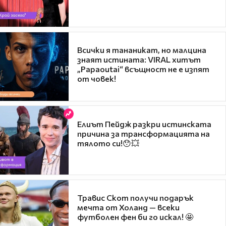
Всички я тананикат, но малцина
знаят истината: VIRAL хитът
„Papaoutai“ всъщност не е изпят
от човек!
Елиът Пейдж разкри истинската
причина за трансформацията на
тялото си!😯💥
Травис Скот получи подарък
мечта от Холанд — всеки
футболен фен би го искал! 🤩