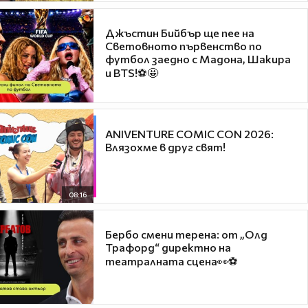
Джъстин Бийбър ще пее на
Световното първенство по
футбол заедно с Мадона, Шакира
и BTS!⚽🤩
ANIVENTURE COMIC CON 2026:
Влязохме в друг свят!
08:16
Бербо смени терена: от „Олд
Трафорд“ директно на
театралната сцена👀⚽