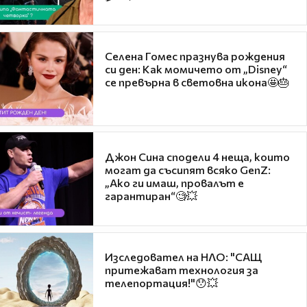
Селена Гомес празнува рождения
си ден: Как момичето от „Disney“
се превърна в световна икона🤩🎂
Джон Сина сподели 4 неща, които
могат да съсипят всяко GenZ:
„Ако ги имаш, провалът е
гарантиран“🧐💥
Изследовател на НЛО: "САЩ
притежават технология за
телепортация!"😯💥