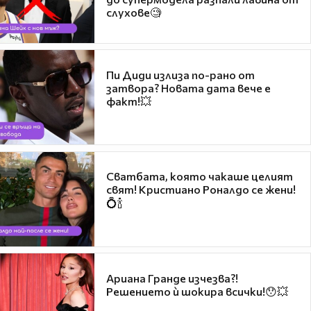
слухове🧐
Пи Диди излиза по-рано от
затвора? Новата дата вече е
факт!💥
Сватбата, която чакаше целият
свят! Кристиано Роналдо се жени!
💍🍾
Ариана Гранде изчезва?!
Решението ѝ шокира всички!😯💥