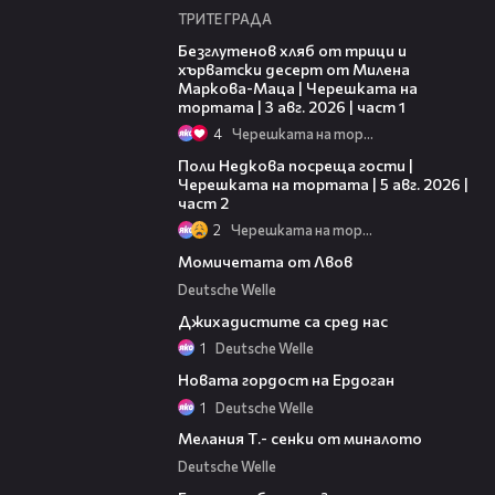
ТРИТЕ ГРАДА
16:02
Безглутенов хляб от трици и
хърватски десерт от Милена
Маркова-Маца | Черешката на
тортата | 3 авг. 2026 | част 1
4
Черешката на тортата
13:03
Поли Недкова посреща гости |
Черешката на тортата | 5 авг. 2026 |
част 2
2
Черешката на тортата
03:44
Момичетата от Лвов
Deutsche Welle
05:44
Джихадистите са сред нас
1
Deutsche Welle
04:08
Новата гордост на Ердоган
1
Deutsche Welle
03:07
Мелания Т.- сенки от миналото
Deutsche Welle
05:09