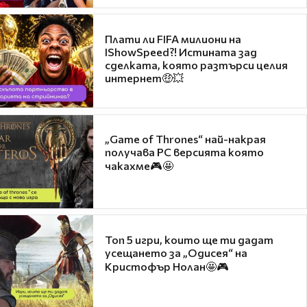
Плати ли FIFA милиони на
IShowSpeed?! Истината зад
сделката, която разтърси целия
интернет🤑💥
„Game of Thrones“ най-накрая
получава PC версията която
чакахме🎮🤩
Топ 5 игри, които ще ти дадат
усещането за „Одисея“ на
Кристофър Нолан🤩🎮