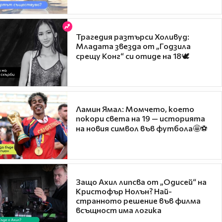
Трагедия разтърси Холивуд:
Младата звезда от „Годзила
срещу Конг“ си отиде на 18🕊️
Ламин Ямал: Момчето, което
покори света на 19 — историята
на новия символ във футбола🤩⚽
Защо Ахил липсва от „Одисей“ на
Кристофър Нолън? Най-
странното решение във филма
всъщност има логика