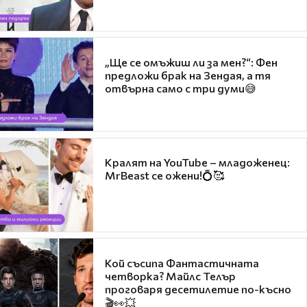
„Ще се омъжиш ли за мен?“: Фен
предложи брак на Зендая, а тя
отвърна само с три думи😅
Кралят на YouTube – младоженец:
MrBeast се ожени!💍🥰
Кой съсипа Фантастичната
четворка? Майлс Телър
проговаря десетилетие по-късно
🎬👀💥