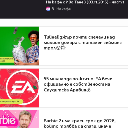
На кафе с Иво Танев (03.11.2015) - част 1
8
На кафе
Тийнейджър почти спечели над
милион долара с тотален гейминг
трол😯💥
55 милиарда по-късно: EA вече
официално е собственост на
Саудитска Арабия💰
Barbie 2 има краен срок до 2026,
който трябва да спази, иначе