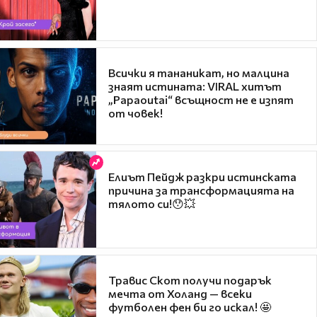
Всички я тананикат, но малцина
знаят истината: VIRAL хитът
„Papaoutai“ всъщност не е изпят
от човек!
Елиът Пейдж разкри истинската
причина за трансформацията на
тялото си!😯💥
Травис Скот получи подарък
мечта от Холанд — всеки
футболен фен би го искал! 🤩