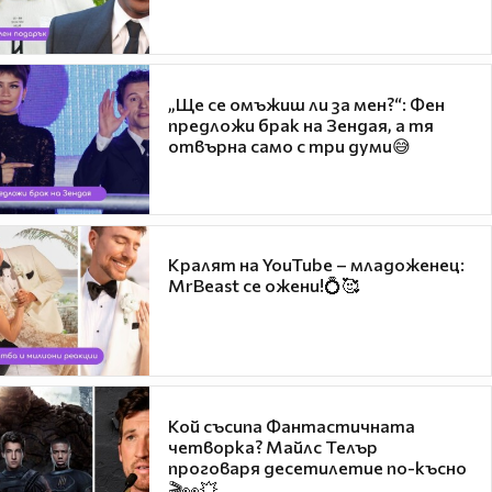
„Ще се омъжиш ли за мен?“: Фен
предложи брак на Зендая, а тя
отвърна само с три думи😅
Кралят на YouTube – младоженец:
MrBeast се ожени!💍🥰
Кой съсипа Фантастичната
четворка? Майлс Телър
проговаря десетилетие по-късно
🎬👀💥