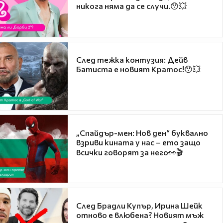
никога няма да се случи.😯💥
След тежка контузия: Дейв
Батиста е новият Кратос!😯💥
„Спайдър-мен: Нов ден“ буквално
взриви кината у нас – ето защо
всички говорят за него👀🎬
След Брадли Купър, Ирина Шейк
отново е влюбена? Новият мъж