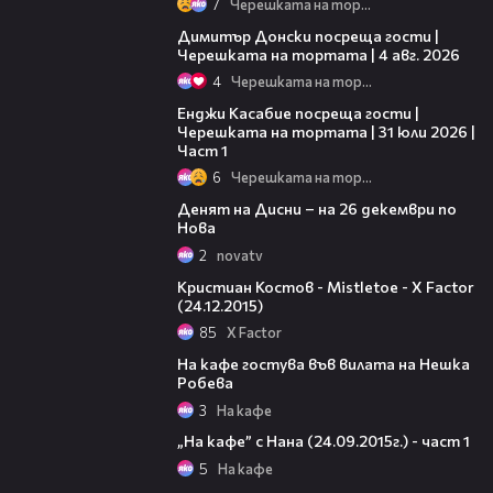
7
Черешката на тортата
17:43
Димитър Донски посреща гости |
Черешката на тортата | 4 авг. 2026
4
Черешката на тортата
10:44
Енджи Касабие посреща гости |
Черешката на тортата | 31 юли 2026 |
Част 1
6
Черешката на тортата
00:36
Денят на Дисни – на 26 декември по
Нова
2
novatv
06:13
Кристиан Костов - Mistletoe - X Factor
(24.12.2015)
85
X Factor
48:07
На кафе гостува във вилата на Нешка
Робева
3
На кафе
20:03
„На кафе” с Нана (24.09.2015г.) - част 1
5
На кафе
31:32