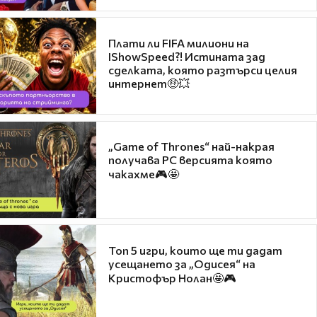
Плати ли FIFA милиони на
IShowSpeed?! Истината зад
сделката, която разтърси целия
интернет🤑💥
„Game of Thrones“ най-накрая
получава PC версията която
чакахме🎮🤩
Топ 5 игри, които ще ти дадат
усещането за „Одисея“ на
Кристофър Нолан🤩🎮