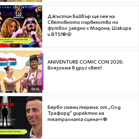
Джъстин Бийбър ще пее на
Световното първенство по
футбол заедно с Мадона, Шакира
и BTS!⚽🤩
ANIVENTURE COMIC CON 2026:
Влязохме в друг свят!
08:16
Бербо смени терена: от „Олд
Трафорд“ директно на
театралната сцена👀⚽