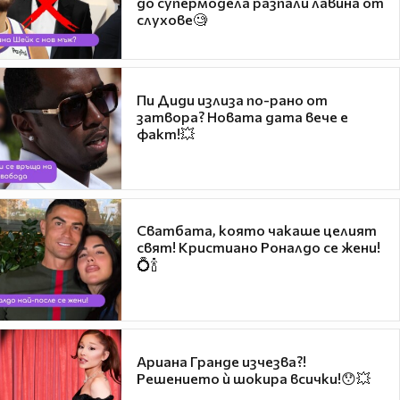
до супермодела разпали лавина от
слухове🧐
Пи Диди излиза по-рано от
затвора? Новата дата вече е
факт!💥
Сватбата, която чакаше целият
свят! Кристиано Роналдо се жени!
💍🍾
Ариана Гранде изчезва?!
Решението ѝ шокира всички!😯💥