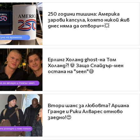
250 години тишина: Америка
зарови капсула, която никой жив
днес няма да отвори👀💥
Ерлинг Холанд ghost-на Том
Холанд?! 💀 Защо Спайдър-мен
остана на "seen"😅
Втори шанс за любовта? Ариана
Гранде и Рики Алварес отново
заедно!😍