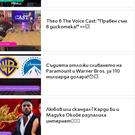
Theo в The Voice Cast: "Правен съм
в дискотека!" 👀💥
Съдията отложи сливането на
Paramount и Warner Bros. за 110
милиарда долара!😯💥
Любов или скандал? Карди Би и
Мадука Окойе разпалиха
интернет❤️‍🔥🔥