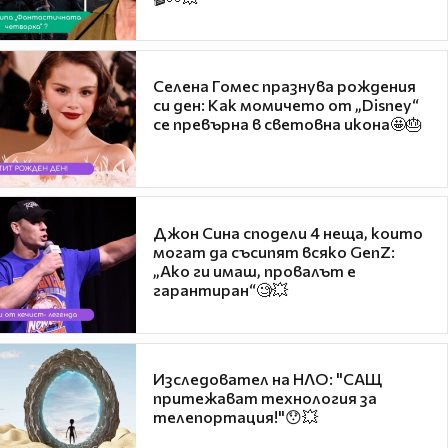
Селена Гомес празнува рождения
си ден: Как момичето от „Disney“
се превърна в световна икона🤩🎂
Джон Сина сподели 4 неща, които
могат да съсипят всяко GenZ:
„Ако ги имаш, провалът е
гарантиран“🧐💥
Изследовател на НЛО: "САЩ
притежават технология за
телепортация!"😯💥