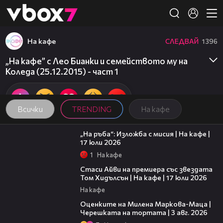
Member of
👾
На кафе
СЛЕДВАЙ
1396
„На кафе” с Лео Бианки и семейството му на
Коледа (25.12.2015) - част 1
Всички
TRENDING
На кафе
09:09
„На ръба“: Изложба с мисия | На кафе |
17 юли 2026
1
На кафе
02:58
Стаси Айви на премиера със звездата
Том Хидълсън | На кафе | 17 юли 2026
На кафе
14:06
Оценките на Милена Маркова-Маца |
Черешката на тортата | 3 авг. 2026