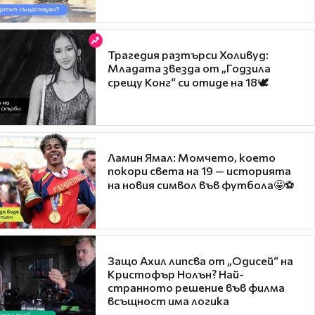
Трагедия разтърси Холивуд:
Младата звезда от „Годзила
срещу Конг“ си отиде на 18🕊️
Ламин Ямал: Момчето, което
покори света на 19 — историята
на новия символ във футбола🤩⚽
Защо Ахил липсва от „Одисей“ на
Кристофър Нолън? Най-
странното решение във филма
всъщност има логика