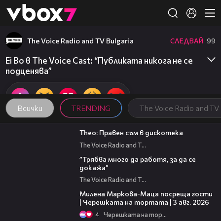
Member of
👾
The Voice Radio and TV Bulgaria
СЛЕДВАЙ
99
Еi Bo в The Voice Cast: “Публиката никога не се
подценява”
Всички
TRENDING
The Voice Radio and TV 
58:01
Theo: Правен съм в дискотека
The Voice Radio and TV Bulgaria
43:28
”Трябва много да работя, за да се
докажа”
The Voice Radio and TV Bulgaria
20:17
Милена Маркова-Маца посреща гости
| Черешката на тортата | 3 авг. 2026
4
Черешката на тортата
17:43