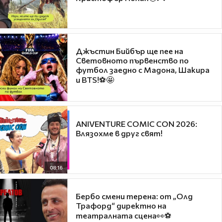
Джъстин Бийбър ще пее на
Световното първенство по
футбол заедно с Мадона, Шакира
и BTS!⚽🤩
ANIVENTURE COMIC CON 2026:
Влязохме в друг свят!
08:16
Бербо смени терена: от „Олд
Трафорд“ директно на
театралната сцена👀⚽