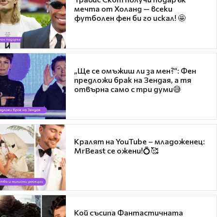
мечта от Холанд — всеки
футболен фен би го искал! 🤩
„Ще се омъжиш ли за мен?“: Фен
предложи брак на Зендая, а тя
отвърна само с три думи😅
Кралят на YouTube – младоженец:
MrBeast се ожени!💍🥰
Кой съсипа Фантастичната