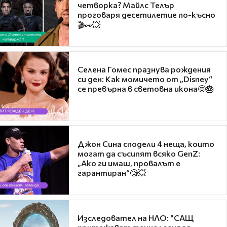
четворка? Майлс Телър
проговаря десетилетие по-късно
🎬👀💥
Селена Гомес празнува рождения
си ден: Как момичето от „Disney“
се превърна в световна икона🤩🎂
Джон Сина сподели 4 неща, които
могат да съсипят всяко GenZ:
„Ако ги имаш, провалът е
гарантиран“🧐💥
Изследовател на НЛО: "САЩ