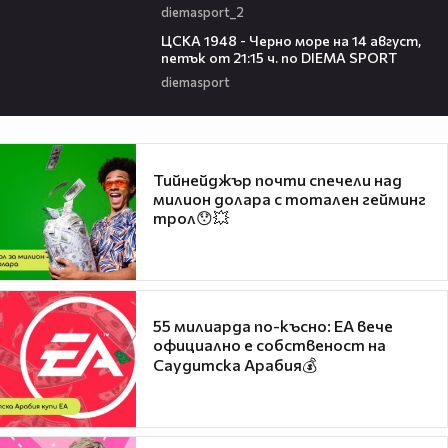
diemasport_2
00:35
ЦСКА 1948 - Черно море на 14 август,
петък от 21:15 ч. по DIEMA SPORT
diemasport
Тийнейджър почти спечели над
милион долара с тотален гейминг
трол😯💥
55 милиарда по-късно: EA вече
официално е собственост на
Саудитска Арабия💰