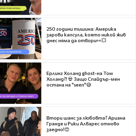
250 години тишина: Америка
зарови капсула, която никой жив
днес няма да отвори👀💥
Ерлинг Холанд ghost-на Том
Холанд?! 💀 Защо Спайдър-мен
остана на "seen"😅
Втори шанс за любовта? Ариана
Гранде и Рики Алварес отново
заедно!😍