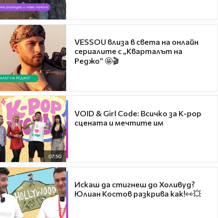
VESSOU влиза в света на онлайн
сериалите с „Кварталът на
Реджо“ 🤩🎬
VOID & Girl Code: Всичко за K-pop
сцената и мечтите им
07:50
Искаш да стигнеш до Холивуд?
Юлиан Костов разкрива как!👀💥