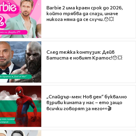
Barbie 2 има краен срок до 2026,
който трябва да спази, иначе
никога няма да се случи.😯💥
След тежка контузия: Дейв
Батиста е новият Кратос!😯💥
„Спайдър-мен: Нов ден“ буквално
взриви кината у нас – ето защо
всички говорят за него👀🎬