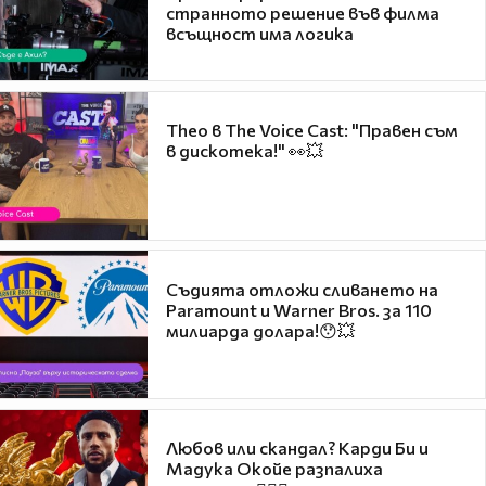
странното решение във филма
всъщност има логика
Theo в The Voice Cast: "Правен съм
в дискотека!" 👀💥
Съдията отложи сливането на
Paramount и Warner Bros. за 110
милиарда долара!😯💥
Любов или скандал? Карди Би и
Мадука Окойе разпалиха