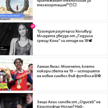
притежават технология за
телепортация!"😯💥
Трагедия разтърси Холивуд:
Младата звезда от „Годзила
срещу Конг“ си отиде на 18🕊️
Ламин Ямал: Момчето, което
покори света на 19 — историята
на новия символ във футбола🤩⚽
Защо Ахил липсва от „Одисей“ на
Кристофър Нолън? Най-