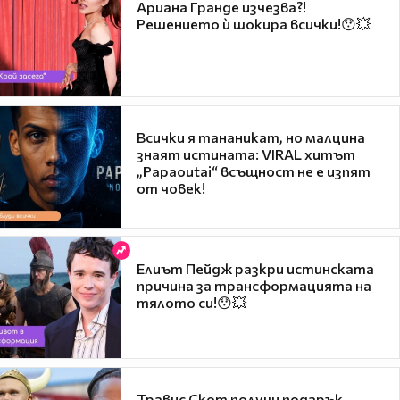
Ариана Гранде изчезва?!
Решението ѝ шокира всички!😯💥
Всички я тананикат, но малцина
знаят истината: VIRAL хитът
„Papaoutai“ всъщност не е изпят
от човек!
Елиът Пейдж разкри истинската
причина за трансформацията на
тялото си!😯💥
Травис Скот получи подарък