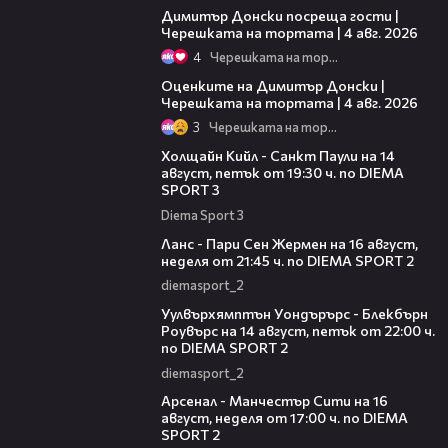
Димитър Донски посреща гости |
Черешката на тортата | 4 авг. 2026
4
Черешката на тортата
16:45
Оценките на Димитър Донски |
Черешката на тортата | 4 авг. 2026
3
Черешката на тортата
00:36
Холщайн Кийл - Санкт Паули на 14
август, петък от 19:30 ч. по DIEMA
SPORT 3
Diema Sport 3
00:45
Ланс - Пари Сен Жермен на 16 август,
неделя от 21:45 ч. по DIEMA SPORT 2
diemasport_2
00:37
Уулвърхямптън Уондърърс - Блекбърн
Роувърс на 14 август, петък от 22:00 ч.
по DIEMA SPORT 2
diemasport_2
00:38
Арсенал - Манчестър Сити на 16
август, неделя от 17:00 ч. по DIEMA
SPORT 2