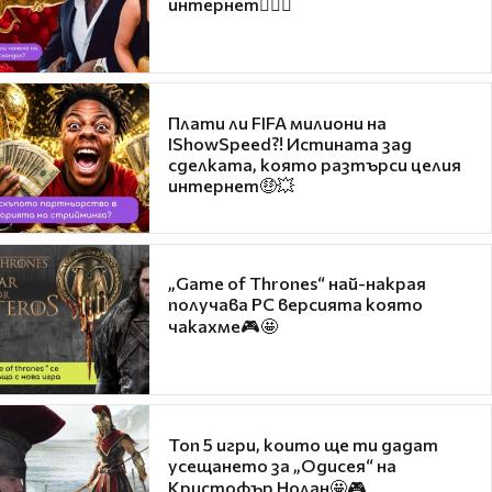
интернет❤️‍🔥🔥
Плати ли FIFA милиони на
IShowSpeed?! Истината зад
сделката, която разтърси целия
интернет🤑💥
„Game of Thrones“ най-накрая
получава PC версията която
чакахме🎮🤩
Топ 5 игри, които ще ти дадат
усещането за „Одисея“ на
Кристофър Нолан🤩🎮