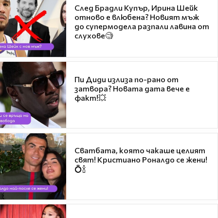
След Брадли Купър, Ирина Шейк
отново е влюбена? Новият мъж
до супермодела разпали лавина от
слухове🧐
Пи Диди излиза по-рано от
затвора? Новата дата вече е
факт!💥
Сватбата, която чакаше целият
свят! Кристиано Роналдо се жени!
💍🍾