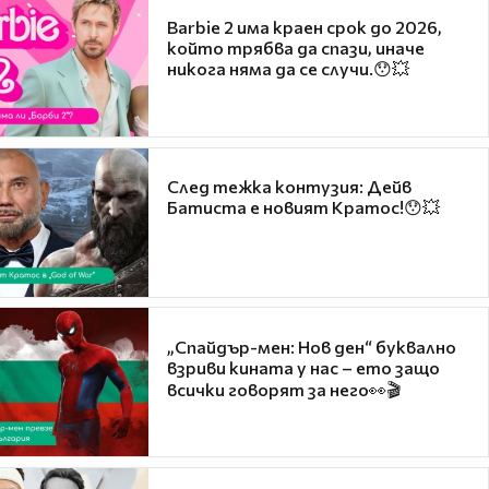
Barbie 2 има краен срок до 2026,
който трябва да спази, иначе
никога няма да се случи.😯💥
След тежка контузия: Дейв
Батиста е новият Кратос!😯💥
„Спайдър-мен: Нов ден“ буквално
взриви кината у нас – ето защо
всички говорят за него👀🎬