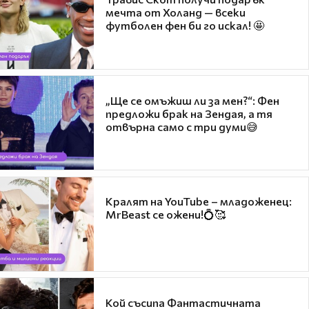
мечта от Холанд — всеки
футболен фен би го искал! 🤩
„Ще се омъжиш ли за мен?“: Фен
предложи брак на Зендая, а тя
отвърна само с три думи😅
Кралят на YouTube – младоженец:
MrBeast се ожени!💍🥰
Кой съсипа Фантастичната