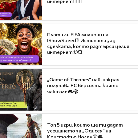
интернет❤️‍🔥🔥
Плати ли FIFA милиони на
IShowSpeed?! Истината зад
сделката, която разтърси целия
интернет🤑💥
„Game of Thrones“ най-накрая
получава PC версията която
чакахме🎮🤩
Топ 5 игри, които ще ти дадат
усещането за „Одисея“ на
Кристофър Нолан🤩🎮