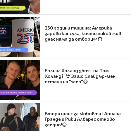
250 години тишина: Америка
зарови капсула, която никой жив
днес няма да отвори👀💥
Ерлинг Холанд ghost-на Том
Холанд?! 💀 Защо Спайдър-мен
остана на "seen"😅
Втори шанс за любовта? Ариана
Гранде и Рики Алварес отново
заедно!😍