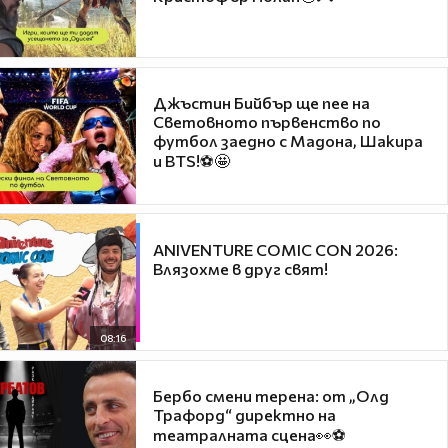
Джъстин Бийбър ще пее на
Световното първенство по
футбол заедно с Мадона, Шакира
и BTS!⚽🤩
ANIVENTURE COMIC CON 2026:
Влязохме в друг свят!
08:16
Бербо смени терена: от „Олд
Трафорд“ директно на
театралната сцена👀⚽