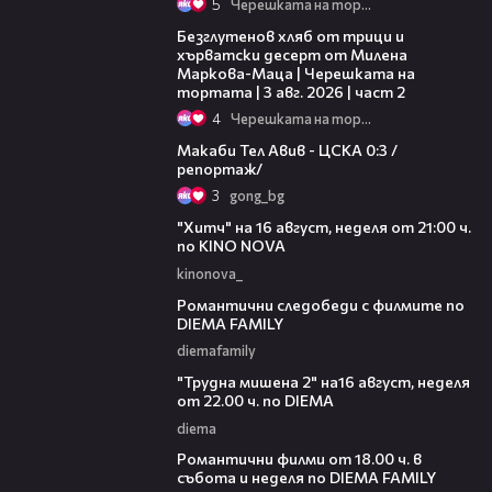
5
Черешката на тортата
15:35
Безглутенов хляб от трици и
хърватски десерт от Милена
Маркова-Маца | Черешката на
тортата | 3 авг. 2026 | част 2
4
Черешката на тортата
09:11
Макаби Тел Авив - ЦСКА 0:3 /
репортаж/
3
gong_bg
00:30
"Хитч" на 16 август, неделя от 21:00 ч.
по KINO NOVA
kinonova_
00:31
Романтични следобеди с филмите по
DIEMA FAMILY
diemafamily
00:31
"Трудна мишена 2" на16 август, неделя
от 22.00 ч. по DIEMA
diema
00:36
Романтични филми от 18.00 ч. в
събота и неделя по DIEMA FAMILY