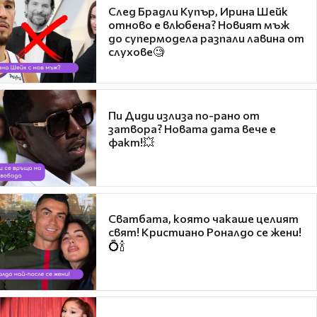
След Брадли Купър, Ирина Шейк
отново е влюбена? Новият мъж
до супермодела разпали лавина от
слухове🧐
Пи Диди излиза по-рано от
затвора? Новата дата вече е
факт!💥
Сватбата, която чакаше целият
свят! Кристиано Роналдо се жени!
💍🍾