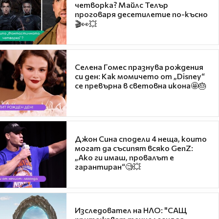
четворка? Майлс Телър
проговаря десетилетие по-късно
🎬👀💥
Селена Гомес празнува рождения
си ден: Как момичето от „Disney“
се превърна в световна икона🤩🎂
Джон Сина сподели 4 неща, които
могат да съсипят всяко GenZ:
„Ако ги имаш, провалът е
гарантиран“🧐💥
Изследовател на НЛО: "САЩ