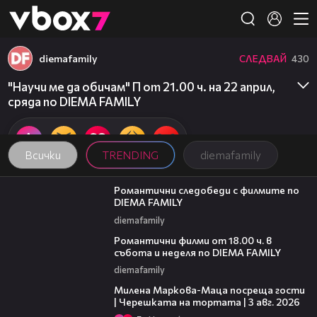
Member of
👾
diemafamily
СЛЕДВАЙ
430
"Научи ме да обичам" П от 21.00 ч. на 22 април,
сряда по DIEMA FAMILY
Всички
TRENDING
diemafamily
00:31
Романтични следобеди с филмите по
DIEMA FAMILY
diemafamily
00:36
Романтични филми от 18.00 ч. в
събота и неделя по DIEMA FAMILY
diemafamily
20:17
Милена Маркова-Маца посреща гости
| Черешката на тортата | 3 авг. 2026