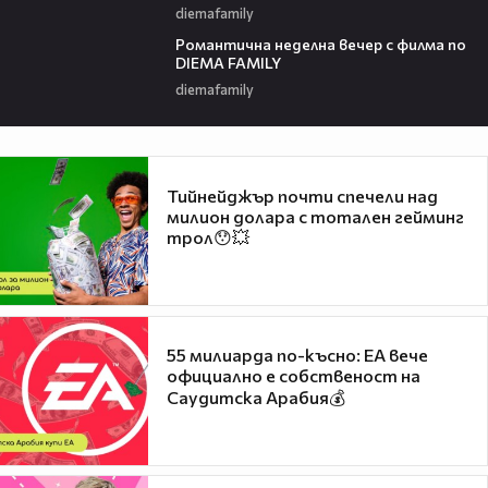
diemafamily
00:21
Романтичнa неделна вечер с филма по
DIEMA FAMILY
diemafamily
Тийнейджър почти спечели над
милион долара с тотален гейминг
трол😯💥
55 милиарда по-късно: EA вече
официално е собственост на
Саудитска Арабия💰