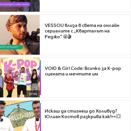
VESSOU влиза в света на онлайн
сериалите с „Кварталът на
Реджо“ 🤩🎬
VOID & Girl Code: Всичко за K-pop
сцената и мечтите им
07:50
Искаш да стигнеш до Холивуд?
Юлиан Костов разкрива как!👀💥