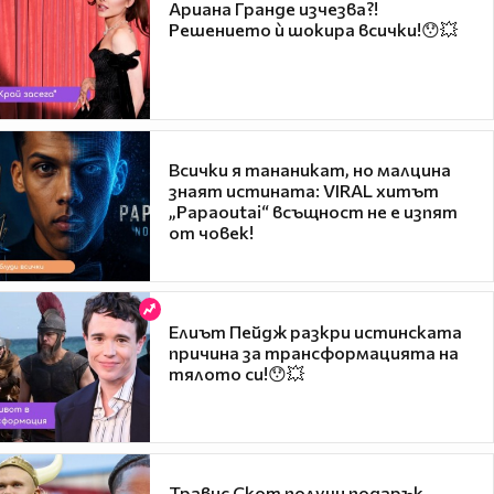
Ариана Гранде изчезва?!
Решението ѝ шокира всички!😯💥
Всички я тананикат, но малцина
знаят истината: VIRAL хитът
„Papaoutai“ всъщност не е изпят
от човек!
Елиът Пейдж разкри истинската
причина за трансформацията на
тялото си!😯💥
Травис Скот получи подарък