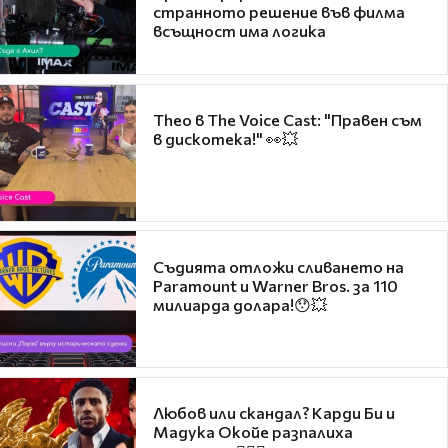
странното решение във филма
всъщност има логика
Theo в The Voice Cast: "Правен съм
в дискотека!" 👀💥
Съдията отложи сливането на
Paramount и Warner Bros. за 110
милиарда долара!😯💥
Любов или скандал? Карди Би и
Мадука Окойе разпалиха