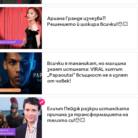
Ариана Гранде изчезва?!
Решението ѝ шокира всички!😯💥
Всички я тананикат, но малцина
знаят истината: VIRAL хитът
„Papaoutai“ всъщност не е изпят
от човек!
Елиът Пейдж разкри истинската
причина за трансформацията на
тялото си!😯💥