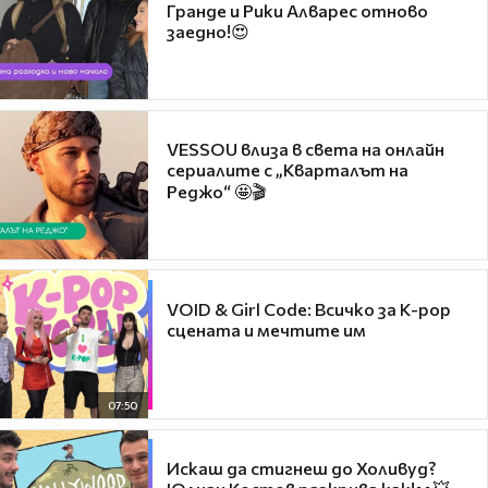
Гранде и Рики Алварес отново
заедно!😍
VESSOU влиза в света на онлайн
сериалите с „Кварталът на
Реджо“ 🤩🎬
VOID & Girl Code: Всичко за K-pop
сцената и мечтите им
07:50
Искаш да стигнеш до Холивуд?