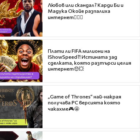
Любов или скандал? Карди Би и
Мадука Окойе разпалиха
интернет❤️‍🔥🔥
Плати ли FIFA милиони на
IShowSpeed?! Истината зад
сделката, която разтърси целия
интернет🤑💥
„Game of Thrones“ най-накрая
получава PC версията която
чакахме🎮🤩