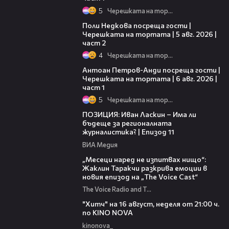
5
Черешката на тортата
13:03
Поли Недкова посреща гости |
Черешката на тортата | 5 авг. 2026 |
част 2
4
Черешката на тортата
19:09
Антоан Петров-Анди посреща гости |
Черешката на тортата | 6 авг. 2026 |
част 1
5
Черешката на тортата
39:29
ПОЗИЦИЯ: Иван Ласкин – Има ли
бъдеще за регионалната
журналистика? | Епизод 11
ВИА Медия
01:13:23
„Месеци наред не изпитвах нищо“:
Жаклин Таракчи разкрива емоции в
новия епизод на „The Voice Cast“
The Voice Radio and TV Bulgaria
00:30
"Хитч" на 16 август, неделя от 21:00 ч.
по KINO NOVA
kinonova_