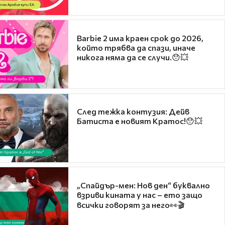
Barbie 2 има краен срок до 2026,
който трябва да спази, иначе
никога няма да се случи.😯💥
След тежка контузия: Дейв
Батиста е новият Кратос!😯💥
„Спайдър-мен: Нов ден“ буквално
взриви кината у нас – ето защо
всички говорят за него👀🎬