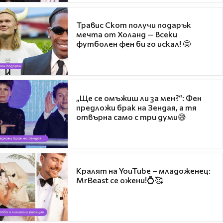
Травис Скот получи подарък
мечта от Холанд — всеки
футболен фен би го искал! 🤩
„Ще се омъжиш ли за мен?“: Фен
предложи брак на Зендая, а тя
отвърна само с три думи😅
Кралят на YouTube – младоженец:
MrBeast се ожени!💍🥰