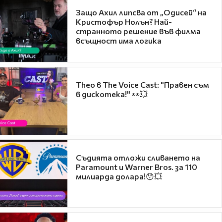
Защо Ахил липсва от „Одисей“ на
Кристофър Нолън? Най-
странното решение във филма
всъщност има логика
Theo в The Voice Cast: "Правен съм
в дискотека!" 👀💥
Съдията отложи сливането на
Paramount и Warner Bros. за 110
милиарда долара!😯💥