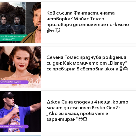
Кой съсипа Фантастичната
четворка? Майлс Телър
проговаря десетилетие по-късно
🎬👀💥
Селена Гомес празнува рождения
си ден: Как момичето от „Disney“
се превърна в световна икона🤩🎂
Джон Сина сподели 4 неща, които
могат да съсипят всяко GenZ:
„Ако ги имаш, провалът е
гарантиран“🧐💥