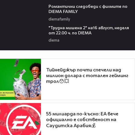
00:31
Романтични следобеди с филмите по
DIEMA FAMILY
diemafamily
00:31
"Трудна мишена 2" на16 август, неделя
от 22.00 ч. по DIEMA
diema
Тийнейджър почти спечели над
милион долара с тотален гейминг
трол😯💥
55 милиарда по-късно: EA вече
официално е собственост на
Саудитска Арабия💰