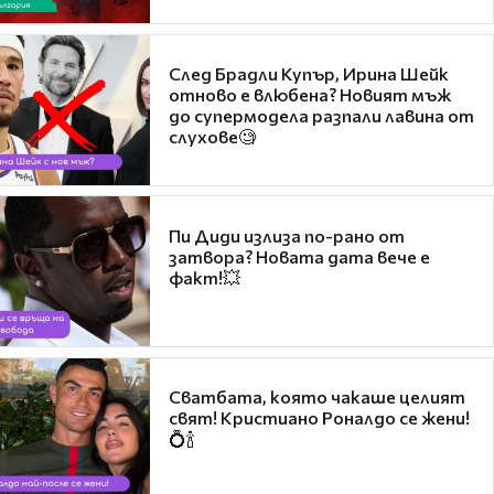
След Брадли Купър, Ирина Шейк
отново е влюбена? Новият мъж
до супермодела разпали лавина от
слухове🧐
Пи Диди излиза по-рано от
затвора? Новата дата вече е
факт!💥
Сватбата, която чакаше целият
свят! Кристиано Роналдо се жени!
💍🍾