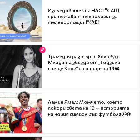
Изследовател на НЛО: "САЩ
притежават технология за
телепортация!"😯💥
Трагедия разтърси Холивуд:
Младата звезда от „Годзила
срещу Конг“ си отиде на 18🕊️
Ламин Ямал: Момчето, което
покори света на 19 — историята
на новия символ във футбола🤩⚽