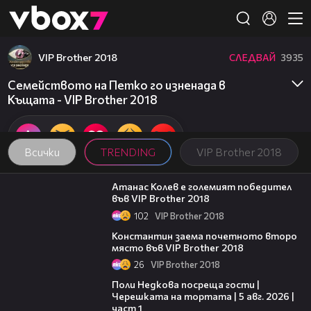
Member of
👾
VIP Brother 2018
СЛЕДВАЙ
3935
Семейството на Петко го изненада в
Къщата - VIP Brother 2018
Всички
TRENDING
VIP Brother 2018
06:03
Атанас Колев е големият победител
във VIP Brother 2018
102
VIP Brother 2018
07:57
Константин заема почетното второ
място във VIP Brother 2018
26
VIP Brother 2018
19:25
Поли Недкова посреща гости |
Черешката на тортата | 5 авг. 2026 |
част 1