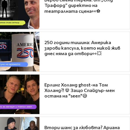
Трафорд“ директно на
театралната сцена👀⚽
250 години тишина: Америка
зарови капсула, която никой жив
днес няма да отвори👀💥
Ерлинг Холанд ghost-на Том
Холанд?! 💀 Защо Спайдър-мен
остана на "seen"😅
Втори шанс за любовта? Ариана