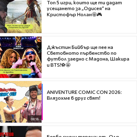
Топ 5 игри, които ще ти дадат
усещането за „Одисея“ на
Кристофър Нолан🤩🎮
Джъстин Бийбър ще пее на
Световното първенство по
футбол заедно с Мадона, Шакира
и BTS!⚽🤩
ANIVENTURE COMIC CON 2026:
Влязохме в друг свят!
08:16
Бербо смени терена: от „Олд