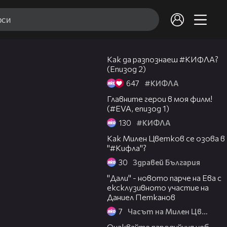
05:27
Как да разпознаеш #КИФЛА?
(Епизод 2)
647
#КИФЛА
05:00
Главните герои в моя филм!
(#EVA, епизод 1)
130
#КИФЛА
08:23
Как Милен Цветков се озова в
"#Кифла"?
30
Здравей България
08:03
"Дали" - новото парче на Ева с
ексклузивното участие на
Даниел Петканов
7
Часът на Милен Цветков
01:32
Очаквайте пародийния уеб