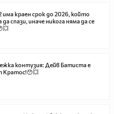
 2 има краен срок до 2026, който
 да спази, иначе никога няма да се
😯💥
ежка контузия: Дейв Батиста е
 Кратос!😯💥