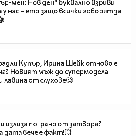
ър-мен: Нов ден“ буквално взриви
 у нас – ето защо всички говорят за
🎬
радли Купър, Ирина Шейк отново е
а? Новият мъж до супермодела
и лавина от слухове🧐
и излиза по-рано от затвора?
 дата вече е факт!💥