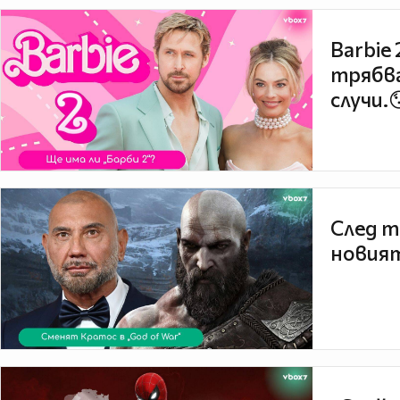
Barbie
трябва
случи.
След т
новият