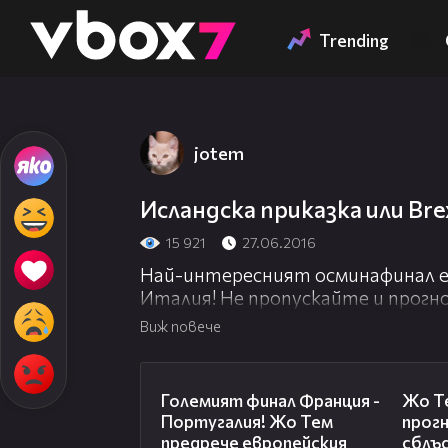
Member of
👾
Trending
jotem
Исландска приказка или Bre
15 921
27.06.2016
Най-интересният осминафинал е 
Италия! Не пропускайте и прогн
Жо Тем обяви победителя без кол
Виж повече
Харесайте страницата ни във Ф
https://www.facebook.com/kiflaoffic
01:21
Последвайте ни и в Instagram:
Големият финал Франция -
Жо Те
https://www.instagram.com/hashtag
Португалия! Жо Тем
прогн
Producer: www.7talents.bg
предрече европейския
сблъ