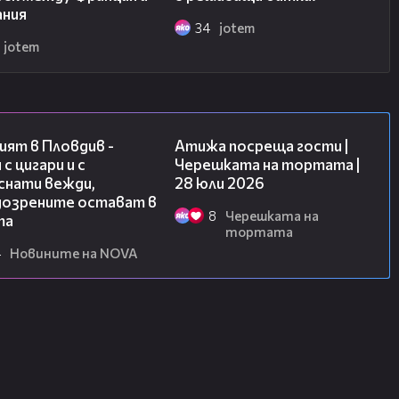
ания
34
jotem
jotem
03:39
23:41
ят в Пловдив -
Атижа посреща гости |
 с цигари и с
Черешката на тортата |
снати вежди,
28 юли 2026
дозрените остават в
8
Черешката на
та
тортата
4
Новините на NOVA