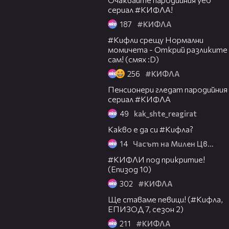
сериал #КИФЛА!
187
#КИФЛА
03:26
#Кифли срещу Нормални
момичета - Открий разликите
сам! (смях :D)
256
#КИФЛА
03:19
Пенсионери гледат пародийния
сериал #КИФЛА
49
kak_shte_reagirat
05:57
Какво е да си #Кифла?
14
Часът на Милен Цветков
05:45
#КИФЛИ под прикритие!
(Епизод 10)
302
#КИФЛА
05:58
Ще ставаме певици! (#Кифла,
ЕПИЗОД 7, сезон 2)
211
#КИФЛА
10:17