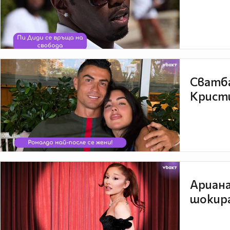
Сватба
Кристи
Ариана
шокира