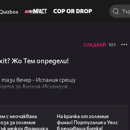
Quizbox
СЛЕДВАЙ
101
xit? Жо Тем определи!
тази вечер - Испания срещу
озата за Англия-Исландия
ебание.
ейсбук:
ial
01:01
00:56
м с неочаквана
На крачка от големия
_kifla/
оза за големия
финал! Португалия и Уелс
сък между Франция и
в решаваща битка!