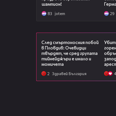
шампион!
Герм
83
jotem
29
09:32
След смъртоносния побой
Убити
в Пловдив: Очевидци
горен
твърдят, че сред групата
обръ
тийнейджъри е имало и
запо
момичета
арес
2
Здравей България