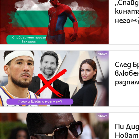
„Спайд
кината
него👀
След Б
влюбен
разпал
Пи Дид
Новата