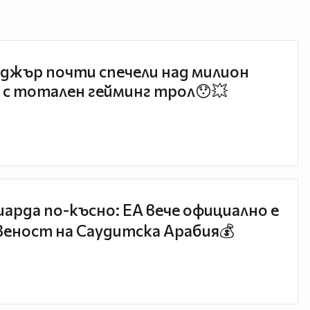
джър почти спечели над милион
 с тотален гейминг трол😯💥
иарда по-късно: EA вече официално е
еност на Саудитска Арабия💰