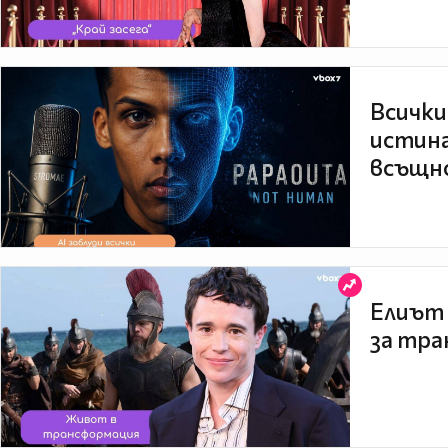
Всички
истина
всъщно
Елиът 
за тра