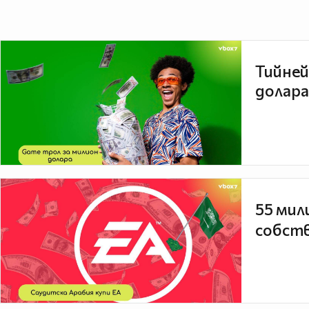
Тийней
долара
55 мил
собств