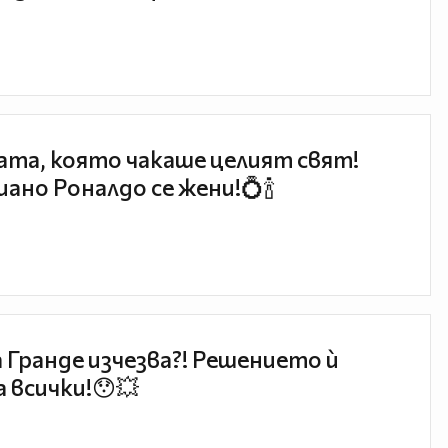
та, която чакаше целият свят!
ано Роналдо се жени!💍🍾
 Гранде изчезва?! Решението ѝ
 всички!😯💥