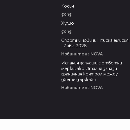
Косич
gong
09:40
Хулио
gong
03:46
Спортни новини | Късна емисия
| 7 авг. 2026
Новините на NOVA
00:51
Испания заплаши с ответни
мерки, ако Италия запази
граничния контрол между
двете държави
Новините на NOVA