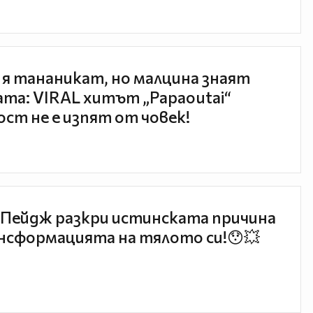
 я тананикат, но малцина знаят
та: VIRAL хитът „Papaoutai“
ст не е изпят от човек!
Пейдж разкри истинската причина
нсформацията на тялото си!😯💥