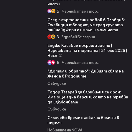
част 1
5
Черешката на тортата
09:32
След смъртоносния побой в Пловдив:
Очевидци твърдят, че сред групата
тийнейджъри е имало и момичета
3
Здравей България
16:45
Енджи Касабие посреща гости |
Черешката на тортата | 31 юли 2026 |
Част 2
6
Черешката на тортата
06:40
"Дотам и обратно": Дивият свят на
Женда в Родопите
Събуди се
15:02
Тодор Тагарев за взривилия се дрон:
Има още една версия, която не трябва
да изключваме
Събуди се
00:56
Слънчево време с локални валежи в
неделя
Новините на NOVA