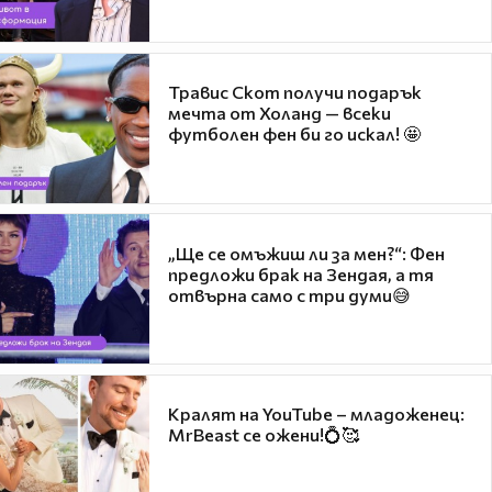
Травис Скот получи подарък
мечта от Холанд — всеки
футболен фен би го искал! 🤩
„Ще се омъжиш ли за мен?“: Фен
предложи брак на Зендая, а тя
отвърна само с три думи😅
Кралят на YouTube – младоженец:
MrBeast се ожени!💍🥰