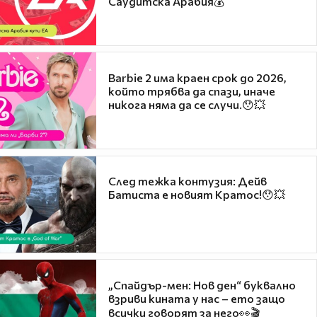
Саудитска Арабия💰
Barbie 2 има краен срок до 2026,
който трябва да спази, иначе
никога няма да се случи.😯💥
След тежка контузия: Дейв
Батиста е новият Кратос!😯💥
„Спайдър-мен: Нов ден“ буквално
взриви кината у нас – ето защо
всички говорят за него👀🎬