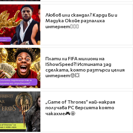
Любов или скандал? Карди Би и
Мадука Окойе разпалиха
интернет❤️‍🔥🔥
Плати ли FIFA милиони на
IShowSpeed?! Истината зад
сделката, която разтърси целия
интернет🤑💥
„Game of Thrones“ най-накрая
получава PC версията която
чакахме🎮🤩