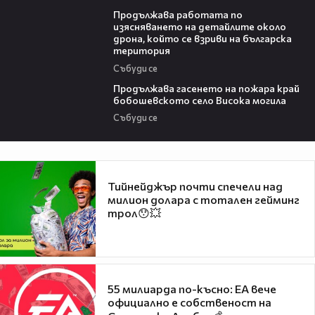
03:59
Продължава работата по
изясняването на детайлите около
дрона, който се взриви на българска
територия
Събуди се
03:41
Продължава гасенето на пожара край
бобошевското село Висока могила
Събуди се
Тийнейджър почти спечели над
милион долара с тотален гейминг
трол😯💥
55 милиарда по-късно: EA вече
официално е собственост на