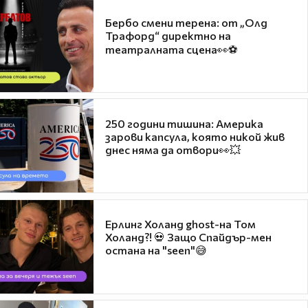
Бербо смени терена: от „Олд
Трафорд“ директно на
театралната сцена👀⚽
250 години тишина: Америка
зарови капсула, която никой жив
днес няма да отвори👀💥
Ерлинг Холанд ghost-на Том
Холанд?! 💀 Защо Спайдър-мен
остана на "seen"😅