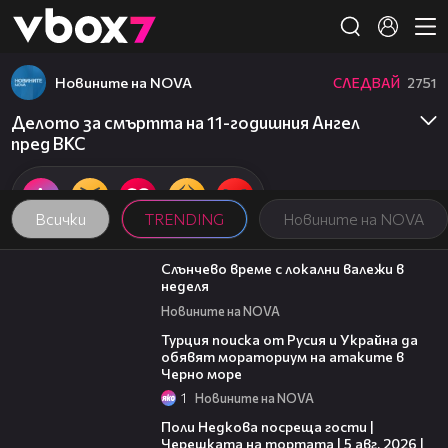
Member of
👾
Новините на NOVA
СЛЕДВАЙ
2751
Делото за смъртта на 11-годишния Ангел
пред ВКС
Всички
TRENDING
Новините на NOVA
00:56
Слънчево време с локални валежи в
неделя
Новините на NOVA
03:02
Турция поиска от Русия и Украйна да
обявят мораториум на атаките в
Черно море
1
Новините на NOVA
19:25
Поли Недкова посреща гости |
Черешката на тортата | 5 авг. 2026 |