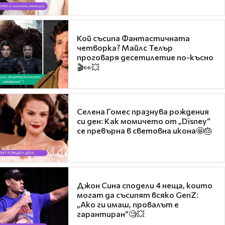
Кой съсипа Фантастичната
четворка? Майлс Телър
проговаря десетилетие по-късно
🎬👀💥
Селена Гомес празнува рождения
си ден: Как момичето от „Disney“
се превърна в световна икона🤩🎂
Джон Сина сподели 4 неща, които
могат да съсипят всяко GenZ:
„Ако ги имаш, провалът е
гарантиран“🧐💥