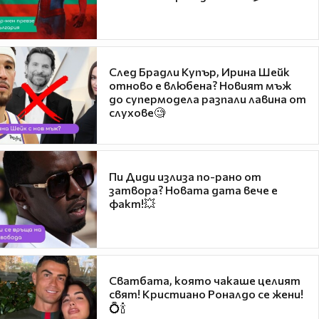
След Брадли Купър, Ирина Шейк
отново е влюбена? Новият мъж
до супермодела разпали лавина от
слухове🧐
Пи Диди излиза по-рано от
затвора? Новата дата вече е
факт!💥
Сватбата, която чакаше целият
свят! Кристиано Роналдо се жени!
💍🍾