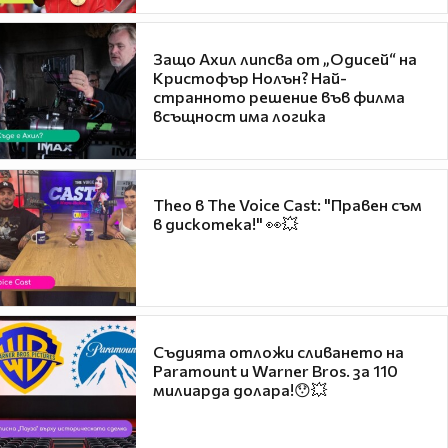
Защо Ахил липсва от „Одисей“ на
Кристофър Нолън? Най-
странното решение във филма
всъщност има логика
Theo в The Voice Cast: "Правен съм
в дискотека!" 👀💥
Съдията отложи сливането на
Paramount и Warner Bros. за 110
милиарда долара!😯💥