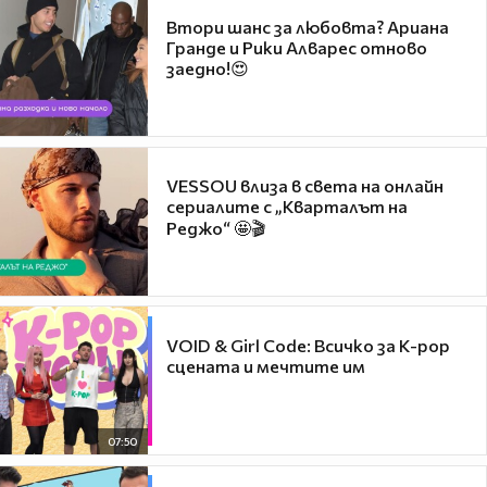
Втори шанс за любовта? Ариана
Гранде и Рики Алварес отново
заедно!😍
VESSOU влиза в света на онлайн
сериалите с „Кварталът на
Реджо“ 🤩🎬
VOID & Girl Code: Всичко за K-pop
сцената и мечтите им
07:50