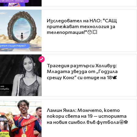
Изследовател на НЛО: "САЩ
притежават технология за
телепортация!"😯💥
Трагедия разтърси Холивуд:
Младата звезда от „Годзила
срещу Конг“ си отиде на 18🕊️
Ламин Ямал: Момчето, което
покори света на 19 — историята
на новия символ във футбола🤩⚽