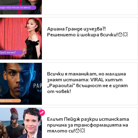
Ариана Гранде изчезва?!
Решението ѝ шокира всички!😯💥
Всички я тананикат, но малцина
знаят истината: VIRAL хитът
„Papaoutai“ всъщност не е изпят
от човек!
Елиът Пейдж разкри истинската
причина за трансформацията на
тялото си!😯💥