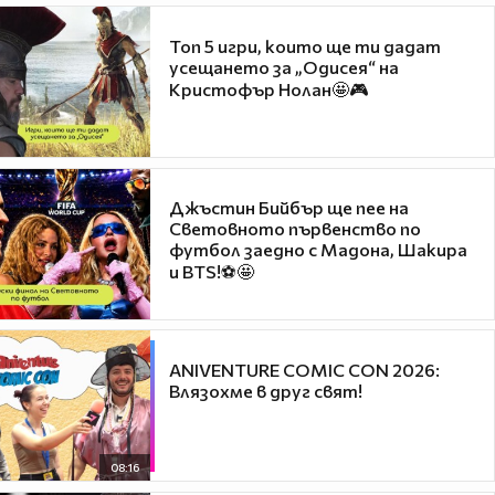
Топ 5 игри, които ще ти дадат
усещането за „Одисея“ на
Кристофър Нолан🤩🎮
Джъстин Бийбър ще пее на
Световното първенство по
футбол заедно с Мадона, Шакира
и BTS!⚽🤩
ANIVENTURE COMIC CON 2026:
Влязохме в друг свят!
08:16