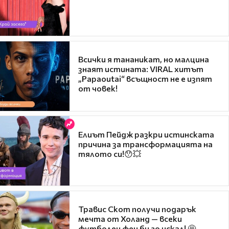
Всички я тананикат, но малцина
знаят истината: VIRAL хитът
„Papaoutai“ всъщност не е изпят
от човек!
Елиът Пейдж разкри истинската
причина за трансформацията на
тялото си!😯💥
Травис Скот получи подарък
мечта от Холанд — всеки
футболен фен би го искал! 🤩