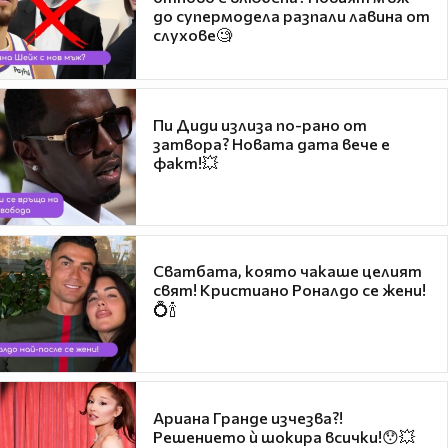
до супермодела разпали лавина от
слухове🧐
Пи Диди излиза по-рано от
затвора? Новата дата вече е
факт!💥
Сватбата, която чакаше целият
свят! Кристиано Роналдо се жени!
💍🍾
Ариана Гранде изчезва?!
Решението ѝ шокира всички!😯💥