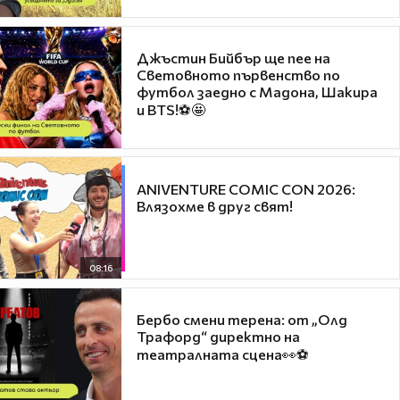
Джъстин Бийбър ще пее на
Световното първенство по
футбол заедно с Мадона, Шакира
и BTS!⚽🤩
ANIVENTURE COMIC CON 2026:
Влязохме в друг свят!
08:16
Бербо смени терена: от „Олд
Трафорд“ директно на
театралната сцена👀⚽