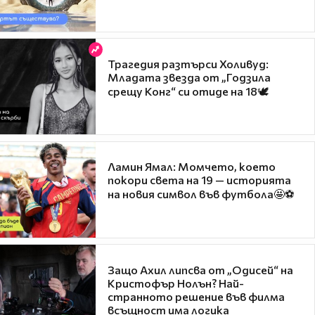
Трагедия разтърси Холивуд:
Младата звезда от „Годзила
срещу Конг“ си отиде на 18🕊️
Ламин Ямал: Момчето, което
покори света на 19 — историята
на новия символ във футбола🤩⚽
Защо Ахил липсва от „Одисей“ на
Кристофър Нолън? Най-
странното решение във филма
всъщност има логика