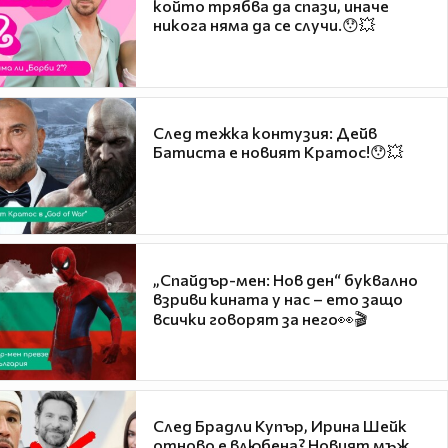
който трябва да спази, иначе
никога няма да се случи.😯💥
След тежка контузия: Дейв
Батиста е новият Кратос!😯💥
„Спайдър-мен: Нов ден“ буквално
взриви кината у нас – ето защо
всички говорят за него👀🎬
След Брадли Купър, Ирина Шейк
отново е влюбена? Новият мъж