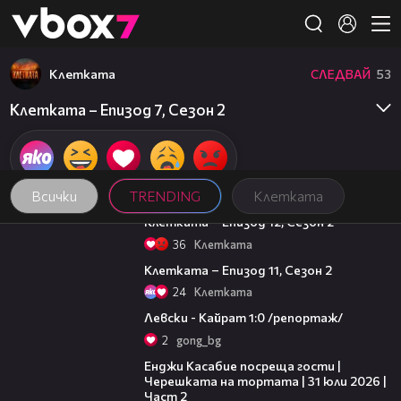
Member of
👾
Клетката
СЛЕДВАЙ
53
Клетката – Епизод 7, Сезон 2
Всички
TRENDING
Клетката
48:24
Клетката – Епизод 12, Сезон 2
36
Клетката
46:50
Клетката – Епизод 11, Сезон 2
24
Клетката
05:57
Левски - Кайрат 1:0 /репортаж/
2
gong_bg
16:45
Енджи Касабие посреща гости |
Черешката на тортата | 31 юли 2026 |
Част 2