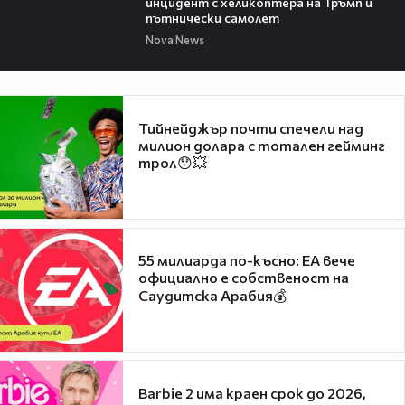
инцидент с хеликоптера на Тръмп и
пътнически самолет
Nova News
Тийнейджър почти спечели над
милион долара с тотален гейминг
трол😯💥
55 милиарда по-късно: EA вече
официално е собственост на
Саудитска Арабия💰
Barbie 2 има краен срок до 2026,