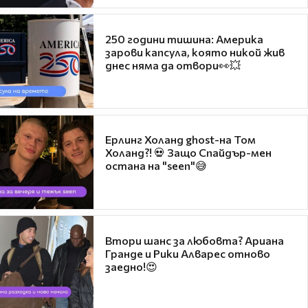
250 години тишина: Америка
зарови капсула, която никой жив
днес няма да отвори👀💥
Ерлинг Холанд ghost-на Том
Холанд?! 💀 Защо Спайдър-мен
остана на "seen"😅
Втори шанс за любовта? Ариана
Гранде и Рики Алварес отново
заедно!😍