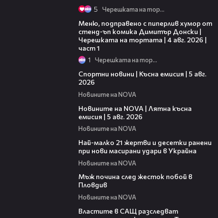
5
Черешката на тортата
16:03
Меню, подправено с пиперлив хумор от
стенд-ъп комика Димитър Донски |
Черешката на тортата | 4 авг. 2026 |
част 1
1
Черешката на тортата
03:37
Спортни новини | Късна емисия | 5 авг.
2026
Новините на NOVA
20:06
Новините на NOVA | Лятна късна
емисия | 5 авг. 2026
Новините на NOVA
01:14
Най-малко 21 жертви и десетки ранени
при нови масирани удари в Украйна
Новините на NOVA
01:06
Мъж почина след жесток побой в
Пловдив
Новините на NOVA
00:39
Властите в САЩ разследват