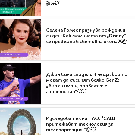
🎬👀💥
Селена Гомес празнува рождения
си ден: Как момичето от „Disney“
се превърна в световна икона🤩🎂
Джон Сина сподели 4 неща, които
могат да съсипят всяко GenZ:
„Ако ги имаш, провалът е
гарантиран“🧐💥
Изследовател на НЛО: "САЩ
притежават технология за
телепортация!"😯💥