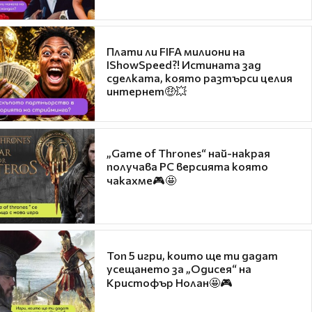
Плати ли FIFA милиони на
IShowSpeed?! Истината зад
сделката, която разтърси целия
интернет🤑💥
„Game of Thrones“ най-накрая
получава PC версията която
чакахме🎮🤩
Топ 5 игри, които ще ти дадат
усещането за „Одисея“ на
Кристофър Нолан🤩🎮