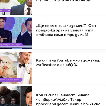
„Ще се омъжиш ли за мен?“: Фен
предложи брак на Зендая, а тя
отвърна само с три думи😅
Кралят на YouTube – младоженец:
MrBeast се ожени!💍🥰
Кой съсипа Фантастичната
четворка? Майлс Телър
проговаря десетилетие по-късно