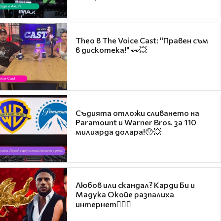
Theo в The Voice Cast: "Правен съм
в дискотека!" 👀💥
Съдията отложи сливането на
Paramount и Warner Bros. за 110
милиарда долара!😯💥
Любов или скандал? Карди Би и
Мадука Окойе разпалиха
интернет❤️‍🔥🔥