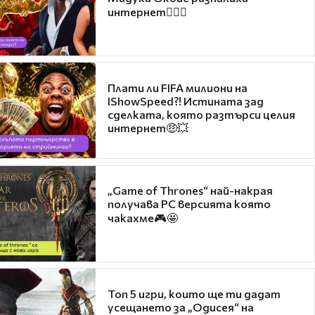
интернет❤️‍🔥🔥
Плати ли FIFA милиони на
IShowSpeed?! Истината зад
сделката, която разтърси целия
интернет🤑💥
„Game of Thrones“ най-накрая
получава PC версията която
чакахме🎮🤩
Топ 5 игри, които ще ти дадат
усещането за „Одисея“ на