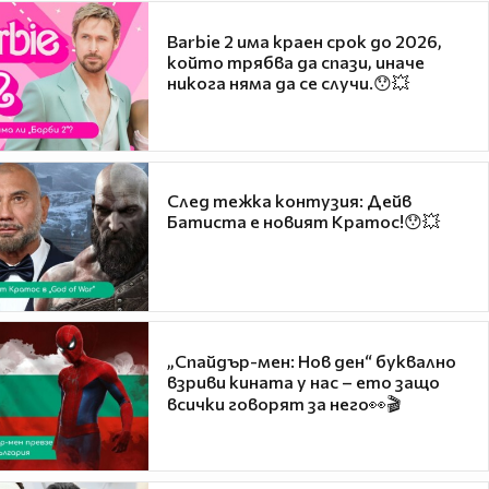
Barbie 2 има краен срок до 2026,
който трябва да спази, иначе
никога няма да се случи.😯💥
След тежка контузия: Дейв
Батиста е новият Кратос!😯💥
„Спайдър-мен: Нов ден“ буквално
взриви кината у нас – ето защо
всички говорят за него👀🎬