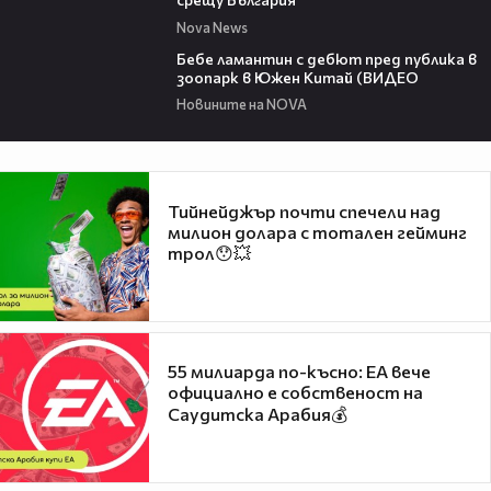
Nova News
00:50
Бебе ламантин с дебют пред публика в
зоопарк в Южен Китай (ВИДЕО
Новините на NOVA
Тийнейджър почти спечели над
милион долара с тотален гейминг
трол😯💥
55 милиарда по-късно: EA вече
официално е собственост на
Саудитска Арабия💰