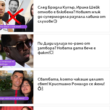
След Брадли Купър, Ирина Шейк
отново е влюбена? Новият мъж
до супермодела разпали лавина от
слухове🧐
Пи Диди излиза по-рано от
затвора? Новата дата вече е
факт!💥
Сватбата, която чакаше целият
свят! Кристиано Роналдо се жени!
💍🍾