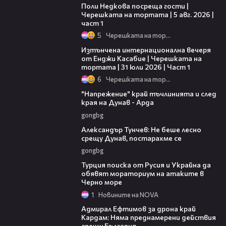
Поли Недкова посреща гости |
Черешката на тортата | 5 авг. 2026 |
част 1
5
Черешката на тортата
18:07
Изтънчена интернационална вечеря
от Енджи Касабие | Черешката на
тортата | 31 юли 2026 | Част 1
6
Черешката на тортата
00:37
"Напрежение" край тъчлинията и след
края на Дунав - Арда
gongbg
02:50
Александър Тунчев: Не беше лесно
срещу Дунав, постарахме се
gongbg
03:02
Турция поиска от Русия и Украйна да
обявят мораториум на атаките в
Черно море
1
Новините на NOVA
01:48
Адмирал Ефтимов за дрона край
Кардам: Няма преднамерени действия
срещу България