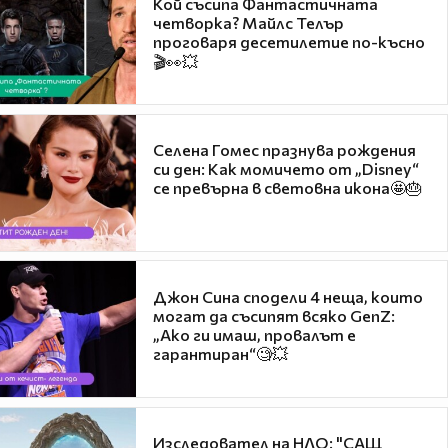
Кой съсипа Фантастичната
четворка? Майлс Телър
проговаря десетилетие по-късно
🎬👀💥
Селена Гомес празнува рождения
си ден: Как момичето от „Disney“
се превърна в световна икона🤩🎂
Джон Сина сподели 4 неща, които
могат да съсипят всяко GenZ:
„Ако ги имаш, провалът е
гарантиран“🧐💥
Изследовател на НЛО: "САЩ