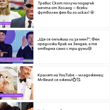
Травис Скот получи подарък
мечта от Холанд — всеки
футболен фен би го искал! 🤩
„Ще се омъжиш ли за мен?“: Фен
предложи брак на Зендая, а тя
отвърна само с три думи😅
Кралят на YouTube – младоженец:
MrBeast се ожени!💍🥰