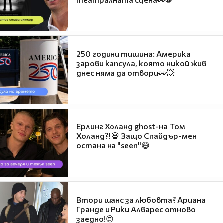
250 години тишина: Америка
зарови капсула, която никой жив
днес няма да отвори👀💥
Ерлинг Холанд ghost-на Том
Холанд?! 💀 Защо Спайдър-мен
остана на "seen"😅
Втори шанс за любовта? Ариана
Гранде и Рики Алварес отново
заедно!😍