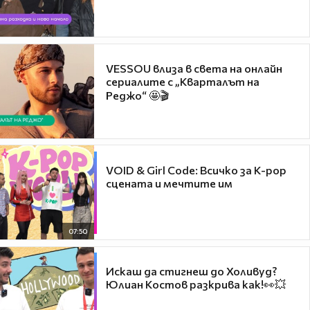
VESSOU влиза в света на онлайн
сериалите с „Кварталът на
Реджо“ 🤩🎬
VOID & Girl Code: Всичко за K-pop
сцената и мечтите им
07:50
Искаш да стигнеш до Холивуд?
Юлиан Костов разкрива как!👀💥