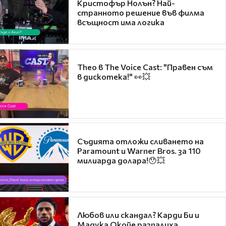
Кристофър Нолън? Най-
странното решение във филма
всъщност има логика
Theo в The Voice Cast: "Правен съм
в дискотека!" 👀💥
Съдията отложи сливането на
Paramount и Warner Bros. за 110
милиарда долара!😯💥
Любов или скандал? Карди Би и
Мадука Окойе разпалиха