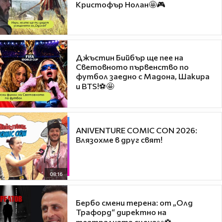
Кристофър Нолан🤩🎮
Джъстин Бийбър ще пее на
Световното първенство по
футбол заедно с Мадона, Шакира
и BTS!⚽🤩
ANIVENTURE COMIC CON 2026:
Влязохме в друг свят!
08:16
Бербо смени терена: от „Олд
Трафорд“ директно на
театралната сцена👀⚽