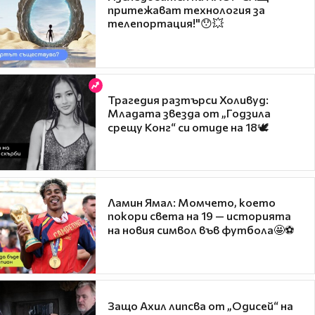
притежават технология за
телепортация!"😯💥
Трагедия разтърси Холивуд:
Младата звезда от „Годзила
срещу Конг“ си отиде на 18🕊️
Ламин Ямал: Момчето, което
покори света на 19 — историята
на новия символ във футбола🤩⚽
Защо Ахил липсва от „Одисей“ на