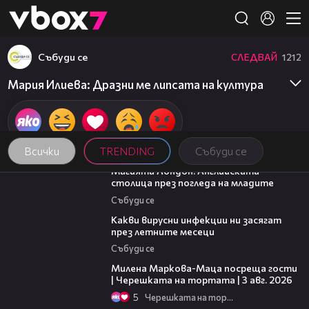
Member of
👾
Събуди се
СЛЕДВАЙ
1212
Мария Илиева: Дразни ме липсата на култура
Всички
TRENDING
Събуди се
05:03
Магията Лондон: Английската
столица през погледа на младите
Събуди се
03:37
Какви вирусни инфекции ни засягат
през летните месеци
Събуди се
20:17
Милена Маркова-Маца посреща гости
| Черешката на тортата | 3 авг. 2026
5
Черешката на тортата
19:25