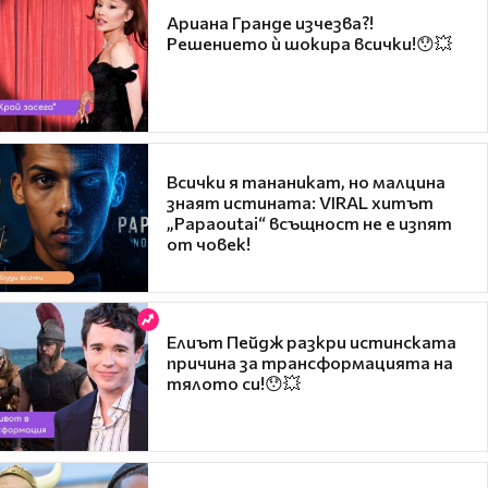
Ариана Гранде изчезва?!
Решението ѝ шокира всички!😯💥
Всички я тананикат, но малцина
знаят истината: VIRAL хитът
„Papaoutai“ всъщност не е изпят
от човек!
Елиът Пейдж разкри истинската
причина за трансформацията на
тялото си!😯💥