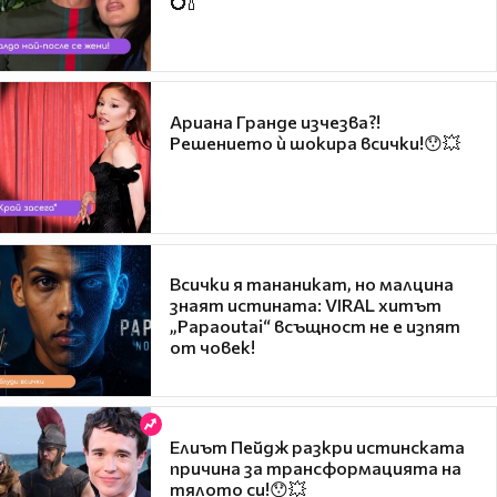
💍🍾
Ариана Гранде изчезва?!
Решението ѝ шокира всички!😯💥
Всички я тананикат, но малцина
знаят истината: VIRAL хитът
„Papaoutai“ всъщност не е изпят
от човек!
Елиът Пейдж разкри истинската
причина за трансформацията на
тялото си!😯💥