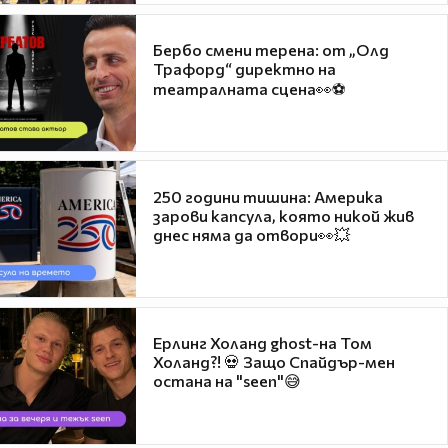
Бербо смени терена: от „Олд
Трафорд“ директно на
театралната сцена👀⚽
250 години тишина: Америка
зарови капсула, която никой жив
днес няма да отвори👀💥
Ерлинг Холанд ghost-на Том
Холанд?! 💀 Защо Спайдър-мен
остана на "seen"😅