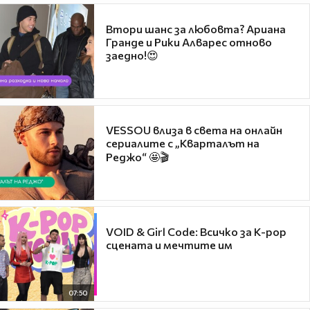
Втори шанс за любовта? Ариана
Гранде и Рики Алварес отново
заедно!😍
VESSOU влиза в света на онлайн
сериалите с „Кварталът на
Реджо“ 🤩🎬
VOID & Girl Code: Всичко за K-pop
сцената и мечтите им
07:50