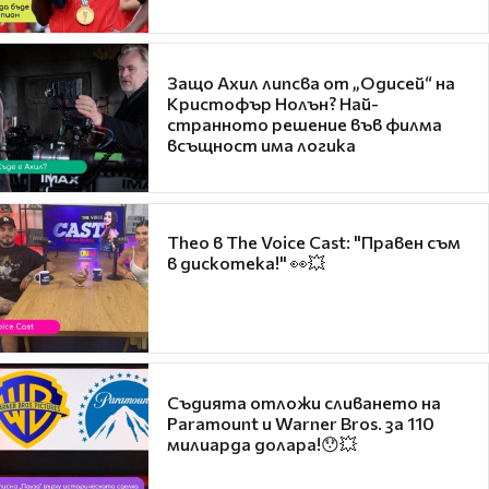
Защо Ахил липсва от „Одисей“ на
Кристофър Нолън? Най-
странното решение във филма
всъщност има логика
Theo в The Voice Cast: "Правен съм
в дискотека!" 👀💥
Съдията отложи сливането на
Paramount и Warner Bros. за 110
милиарда долара!😯💥