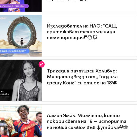
Изследовател на НЛО: "САЩ
притежават технология за
телепортация!"😯💥
Трагедия разтърси Холивуд:
Младата звезда от „Годзила
срещу Конг“ си отиде на 18🕊️
Ламин Ямал: Момчето, което
покори света на 19 — историята
на новия символ във футбола🤩⚽