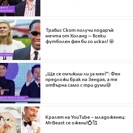
Травис Скот получи подарък
мечта от Холанд — всеки
футболен фен би го искал! 🤩
„Ще се омъжиш ли за мен?“: Фен
предложи брак на Зендая, а тя
отвърна само с три думи😅
Кралят на YouTube – младоженец:
MrBeast се ожени!💍🥰