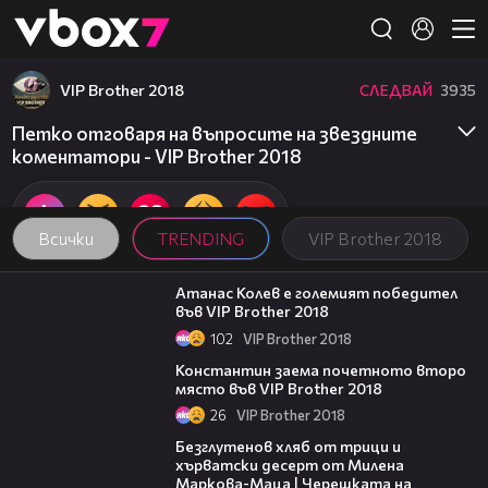
Member of
👾
VIP Brother 2018
СЛЕДВАЙ
3935
Петко отговаря на въпросите на звездните
коментатори - VIP Brother 2018
Всички
TRENDING
VIP Brother 2018
06:03
Атанас Колев е големият победител
във VIP Brother 2018
102
VIP Brother 2018
07:57
Константин заема почетното второ
място във VIP Brother 2018
26
VIP Brother 2018
16:02
Безглутенов хляб от трици и
хърватски десерт от Милена
Маркова-Маца | Черешката на