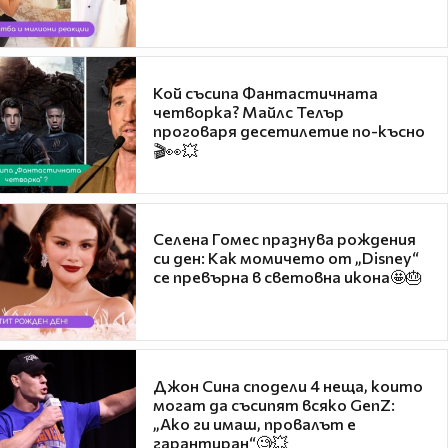
Кой съсипа Фантастичната
четворка? Майлс Телър
проговаря десетилетие по-късно
🎬👀💥
Селена Гомес празнува рождения
си ден: Как момичето от „Disney“
се превърна в световна икона🤩🎂
Джон Сина сподели 4 неща, които
могат да съсипят всяко GenZ:
„Ако ги имаш, провалът е
гарантиран“🧐💥