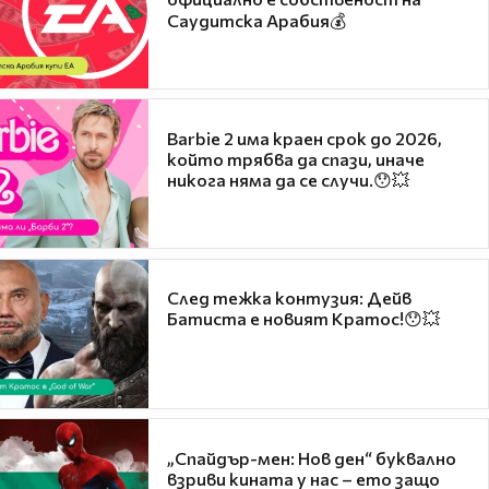
Саудитска Арабия💰
Barbie 2 има краен срок до 2026,
който трябва да спази, иначе
никога няма да се случи.😯💥
След тежка контузия: Дейв
Батиста е новият Кратос!😯💥
„Спайдър-мен: Нов ден“ буквално
взриви кината у нас – ето защо