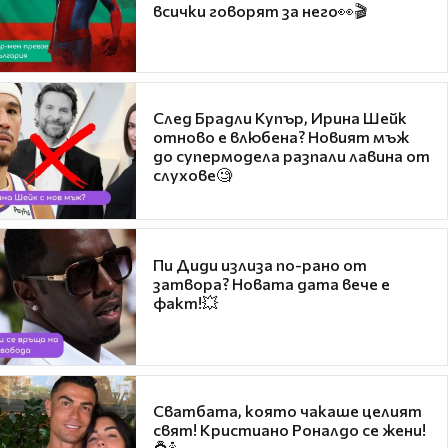
всички говорят за него👀🎬
След Брадли Купър, Ирина Шейк
отново е влюбена? Новият мъж
до супермодела разпали лавина от
слухове🧐
Пи Диди излиза по-рано от
затвора? Новата дата вече е
факт!💥
Сватбата, която чакаше целият
свят! Кристиано Роналдо се жени!