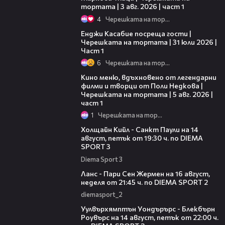
тортата | 3 авг. 2026 | част 1
4
Черешката на тортата
10:44
Енджи Касабие посреща гости |
Черешката на тортата | 31 юли 2026 |
Част 1
6
Черешката на тортата
15:39
Кино меню, вдъхновено от легендарни
филми и творци от Поли Недкова |
Черешката на тортата | 5 авг. 2026 |
част 1
1
Черешката на тортата
00:36
Холщайн Кийл - Санкт Паули на 14
август, петък от 19:30 ч. по DIEMA
SPORT 3
Diema Sport 3
00:45
Ланс - Пари Сен Жермен на 16 август,
неделя от 21:45 ч. по DIEMA SPORT 2
diemasport_2
00:37
Уулвърхямптън Уондърърс - Блекбърн
Роувърс на 14 август, петък от 22:00 ч.