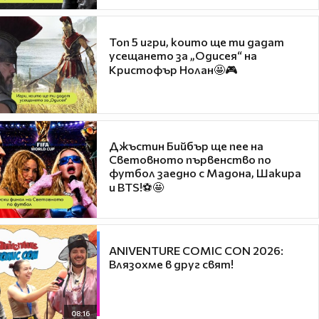
Топ 5 игри, които ще ти дадат
усещането за „Одисея“ на
Кристофър Нолан🤩🎮
Джъстин Бийбър ще пее на
Световното първенство по
футбол заедно с Мадона, Шакира
и BTS!⚽🤩
ANIVENTURE COMIC CON 2026:
Влязохме в друг свят!
08:16