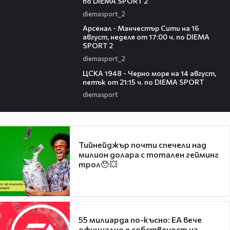
по DIEMA SPORT 2
diemasport_2
00:38
Арсенал - Манчестър Сити на 16
август, неделя от 17:00 ч. по DIEMA
SPORT 2
diemasport_2
00:35
ЦСКА 1948 - Черно море на 14 август,
петък от 21:15 ч. по DIEMA SPORT
diemasport
Тийнейджър почти спечели над
милион долара с тотален гейминг
трол😯💥
55 милиарда по-късно: EA вече
официално е собственост на