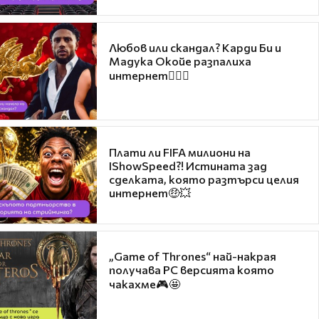
Любов или скандал? Карди Би и
Мадука Окойе разпалиха
интернет❤️‍🔥🔥
Плати ли FIFA милиони на
IShowSpeed?! Истината зад
сделката, която разтърси целия
интернет🤑💥
„Game of Thrones“ най-накрая
получава PC версията която
чакахме🎮🤩