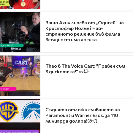
Защо Ахил липсва от „Одисей“ на
Кристофър Нолън? Най-
странното решение във филма
всъщност има логика
Theo в The Voice Cast: "Правен съм
в дискотека!" 👀💥
Съдията отложи сливането на
Paramount и Warner Bros. за 110
милиарда долара!😯💥