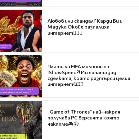
Любов или скандал? Карди Би и
Мадука Окойе разпалиха
интернет❤️‍🔥🔥
Плати ли FIFA милиони на
IShowSpeed?! Истината зад
сделката, която разтърси целия
интернет🤑💥
„Game of Thrones“ най-накрая
получава PC версията която
чакахме🎮🤩