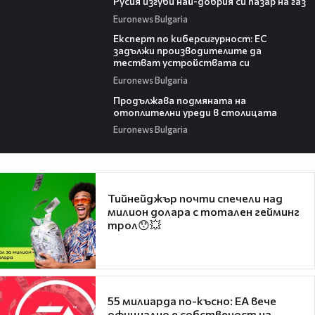
Русия изгуби най-добрия си пазар на газ
Euronews Bulgaria
04:38
Експерт по киберсигурност: ЕС
задължи производителите да
тестват устройствата си
Euronews Bulgaria
01:30
Продължава подмяната на
отоплителни уреди в столицата
Euronews Bulgaria
Тийнейджър почти спечели над
милион долара с тотален гейминг
трол😯💥
55 милиарда по-късно: EA вече
официално е собственост на