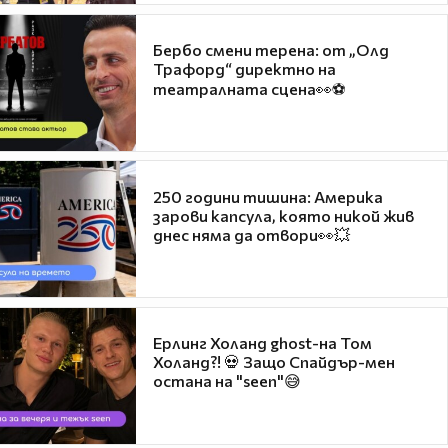
Бербо смени терена: от „Олд
Трафорд“ директно на
театралната сцена👀⚽
250 години тишина: Америка
зарови капсула, която никой жив
днес няма да отвори👀💥
Ерлинг Холанд ghost-на Том
Холанд?! 💀 Защо Спайдър-мен
остана на "seen"😅