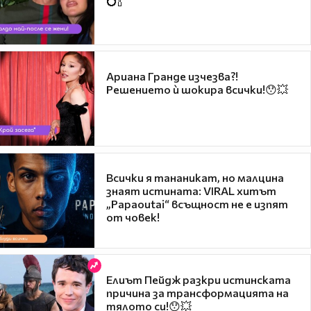
💍🍾
Ариана Гранде изчезва?!
Решението ѝ шокира всички!😯💥
Всички я тананикат, но малцина
знаят истината: VIRAL хитът
„Papaoutai“ всъщност не е изпят
от човек!
Елиът Пейдж разкри истинската
причина за трансформацията на
тялото си!😯💥