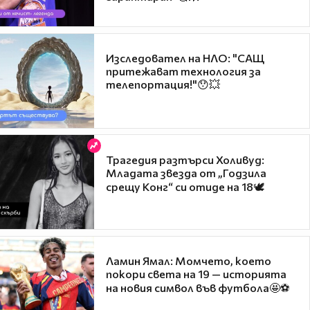
Изследовател на НЛО: "САЩ
притежават технология за
телепортация!"😯💥
Трагедия разтърси Холивуд:
Младата звезда от „Годзила
срещу Конг“ си отиде на 18🕊️
Ламин Ямал: Момчето, което
покори света на 19 — историята
на новия символ във футбола🤩⚽