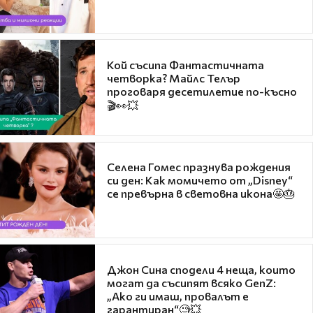
Кой съсипа Фантастичната
четворка? Майлс Телър
проговаря десетилетие по-късно
🎬👀💥
Селена Гомес празнува рождения
си ден: Как момичето от „Disney“
се превърна в световна икона🤩🎂
Джон Сина сподели 4 неща, които
могат да съсипят всяко GenZ:
„Ако ги имаш, провалът е
гарантиран“🧐💥