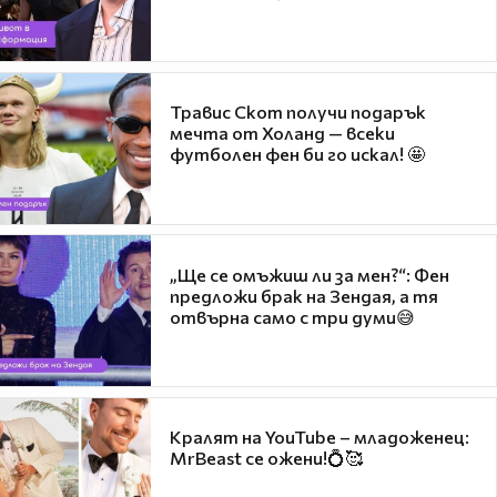
Травис Скот получи подарък
мечта от Холанд — всеки
футболен фен би го искал! 🤩
„Ще се омъжиш ли за мен?“: Фен
предложи брак на Зендая, а тя
отвърна само с три думи😅
Кралят на YouTube – младоженец:
MrBeast се ожени!💍🥰