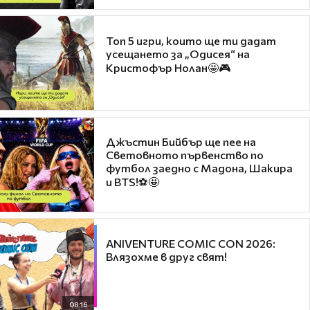
Топ 5 игри, които ще ти дадат
усещането за „Одисея“ на
Кристофър Нолан🤩🎮
Джъстин Бийбър ще пее на
Световното първенство по
футбол заедно с Мадона, Шакира
и BTS!⚽🤩
ANIVENTURE COMIC CON 2026:
Влязохме в друг свят!
08:16