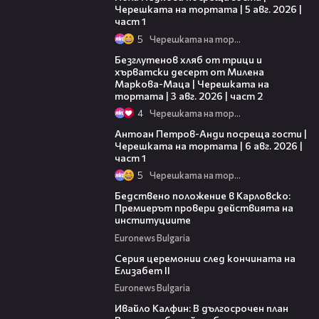
Черешката на тортата | 5 авг. 2026 |
част 1
5
Черешката на тортата
15:35
Безглутенов хляб от трици и
хърватски десерт от Милена
Маркова-Маца | Черешката на
тортата | 3 авг. 2026 | част 2
4
Черешката на тортата
19:09
Антоан Петров-Анди посреща гости |
Черешката на тортата | 6 авг. 2026 |
част 1
5
Черешката на тортата
01:55
Бедствено положение в Карловско:
Премиерът провери действията на
институциите
Euronews Bulgaria
01:43
Серия церемонии след кончината на
Елизабет II
Euronews Bulgaria
15:12
Ивайло Калфин: В дългосрочен план