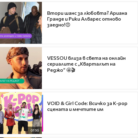
Втори шанс за любовта? Ариана
Гранде и Рики Алварес отново
заедно!😍
VESSOU влиза в света на онлайн
сериалите с „Кварталът на
Реджо“ 🤩🎬
VOID & Girl Code: Всичко за K-pop
сцената и мечтите им
07:50