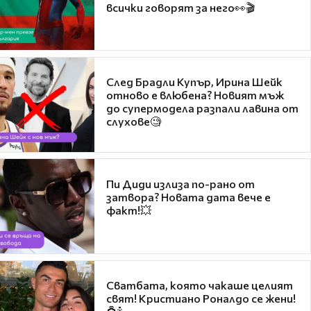
всички говорят за него👀🎬
След Брадли Купър, Ирина Шейк
отново е влюбена? Новият мъж
до супермодела разпали лавина от
слухове🧐
Пи Диди излиза по-рано от
затвора? Новата дата вече е
факт!💥
Сватбата, която чакаше целият
свят! Кристиано Роналдо се жени!