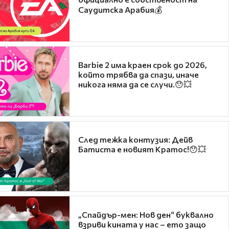
Саудитска Арабия💰
Barbie 2 има краен срок до 2026,
който трябва да спази, иначе
никога няма да се случи.😯💥
След тежка контузия: Дейв
Батиста е новият Кратос!😯💥
„Спайдър-мен: Нов ден“ буквално
взриви кината у нас – ето защо