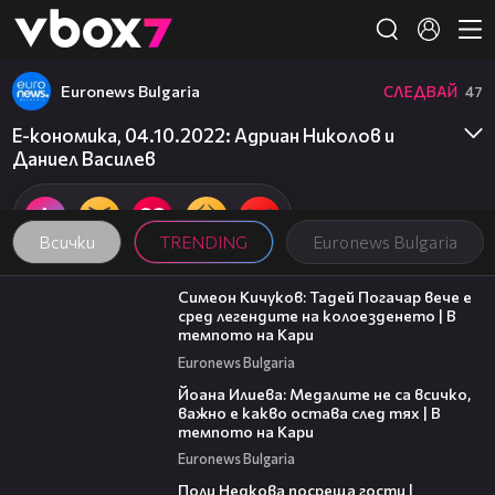
Member of
👾
Euronews Bulgaria
СЛЕДВАЙ
47
Е-кономика, 04.10.2022: Адриан Николов и
Даниел Василев
Всички
TRENDING
Euronews Bulgaria
11:23
Симеон Кичуков: Тадей Погачар вече е
сред легендите на колоезденето | В
темпото на Кари
Euronews Bulgaria
14:33
Йоана Илиева: Медалите не са всичко,
важно е какво остава след тях | В
темпото на Кари
Euronews Bulgaria
19:25
Поли Недкова посреща гости |