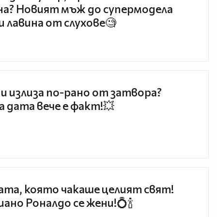
а? Новият мъж до супермодела
и лавина от слухове🧐
и излиза по-рано от затвора?
 дата вече е факт!💥
та, която чакаше целият свят!
ано Роналдо се жени!💍🍾