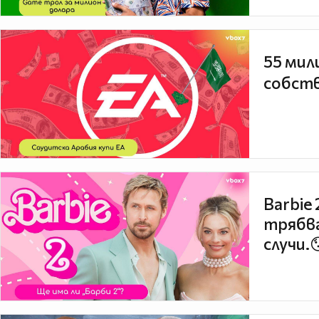
55 мил
собств
Barbie
трябва
случи.