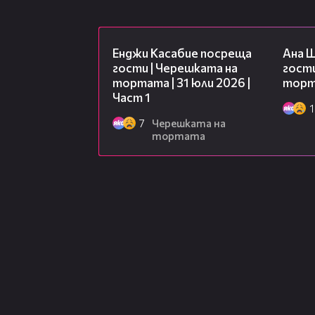
10:44
Енджи Касабие посреща
Ана 
гости | Черешката на
гости
тортата | 31 юли 2026 |
торта
Част 1
1
7
Черешката на
тортата