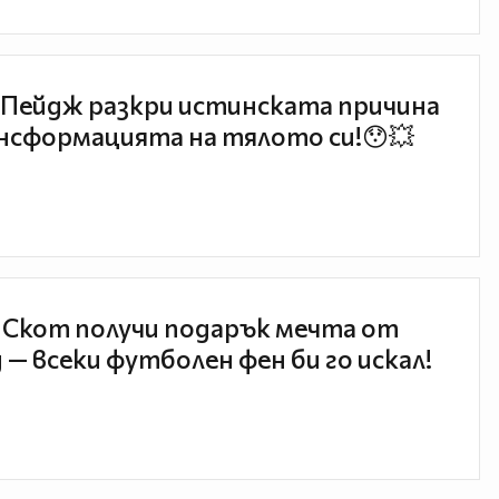
Пейдж разкри истинската причина
нсформацията на тялото си!😯💥
 Скот получи подарък мечта от
 — всеки футболен фен би го искал!