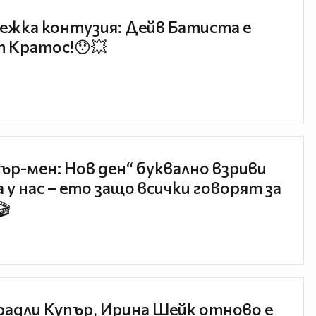
ежка контузия: Дейв Батиста е
 Кратос!😯💥
ър-мен: Нов ден“ буквално взриви
 у нас – ето защо всички говорят за
🎬
радли Купър, Ирина Шейк отново е