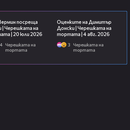
19:47
16:45
Шермин посреща
Оценките на Димитър
 | Черешката на
Донски | Черешката на
та | 20 юли 2026
тортата | 4 авг. 2026
4
Черешката на
3
Черешката на
тортата
тортата