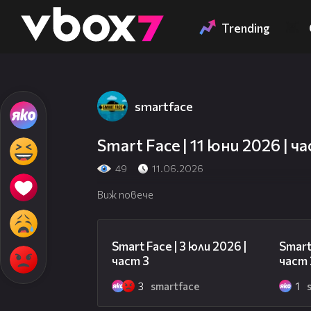
Member of
👾
Trending
smartface
Това съдържание
Smart Face | 11 юни 2026 | ча
49
11.06.2026
Виж повече
22:03
Smart Face | 3 юли 2026 |
Smart
част 3
част 
3
smartface
1