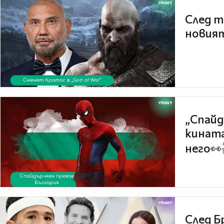
След т
новият
„Спайд
кината
него👀
След Б