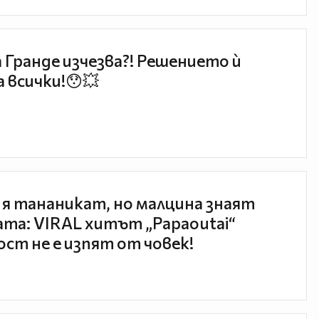
 Гранде изчезва?! Решението ѝ
 всички!😯💥
 я тананикат, но малцина знаят
та: VIRAL хитът „Papaoutai“
ст не е изпят от човек!