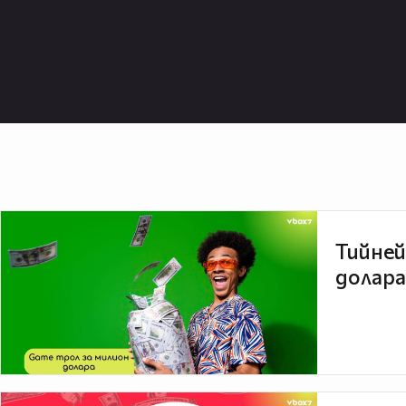
Тийней
долара