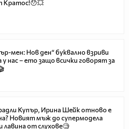
 Кратос!😯💥
ър-мен: Нов ден“ буквално взриви
 у нас – ето защо всички говорят за
🎬
радли Купър, Ирина Шейк отново е
а? Новият мъж до супермодела
и лавина от слухове🧐