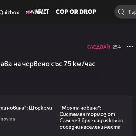
Quizbox
СЛЕДВАЙ
254
а на червено със 75 км/час
00:29
00:16
та новина": Щъркели
"Моята новина":
Системен тормоз от
anovina
Слънчев бряг над няколко
съседни населени места