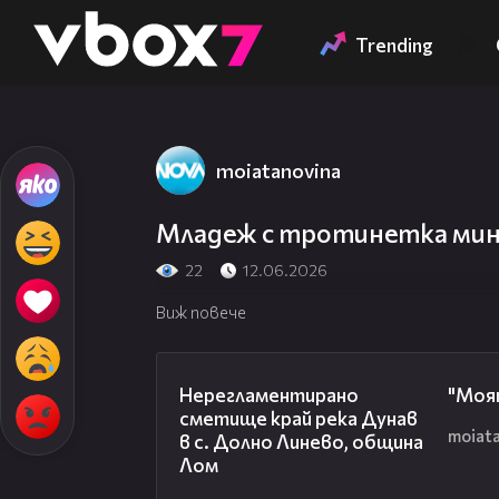
Member of
👾
Trending
moiatanovina
Младеж с тротинетка минав
22
12.06.2026
Виж повече
01:43
Нерегламентирано
"Моя
сметище край река Дунав
moiat
в с. Долно Линево, община
Лом