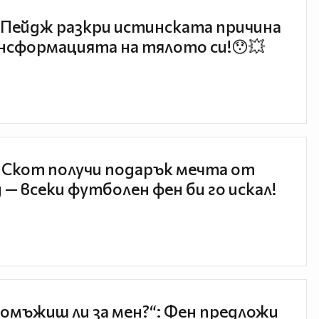
Пейдж разкри истинската причина
нсформацията на тялото си!😯💥
 Скот получи подарък мечта от
 — всеки футболен фен би го искал!
 омъжиш ли за мен?“: Фен предложи