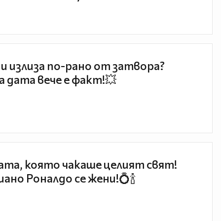
и излиза по-рано от затвора?
 дата вече е факт!💥
та, която чакаше целият свят!
ано Роналдо се жени!💍🍾