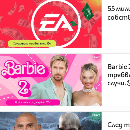
55 мил
собств
Barbie
трябва
случи.
След т