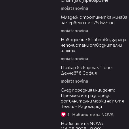
moiatanovina
00:23
Младеж с тротинетка минава
на червено със 75 км/час
moiatanovina
00:15
Наводнение в Габрово, заради
непочистени отводнителни
шахти
moiatanovina
00:19
Пожар в квартал "Гоце
Делчев" в София
moiatanovina
00:44
След поредния инцидент:
Премиерът разпореди
допълнителни мерки на пътя
Телиш - Радомирци
1
Новините на NOVA
06:17
Новините на NOVA
(14.05.2025 - 8.00)