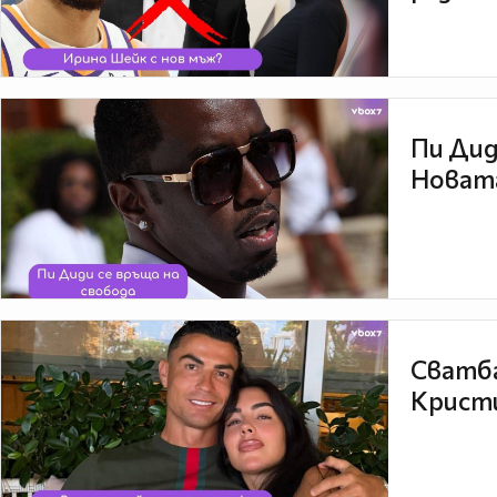
Пи Дид
Новата
Сватба
Кристи