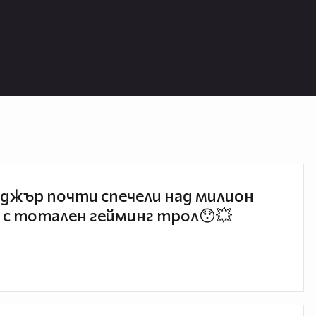
джър почти спечели над милион
 с тотален гейминг трол😯💥