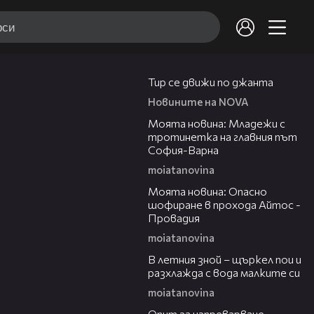
00:40
Тир се движи по джанта
Новините на NOVA
00:14
Моята новина: Младежи с
тротинетка на главния път
София-Варна
moiatanovina
00:10
Моята новина: Опасно
шофиране в прохода Айтос -
Провадия
moiatanovina
02:35
В летния зной – щъркел пои и
разхлажда с вода малките си
moiatanovina
00:14
Опит за изпреварване