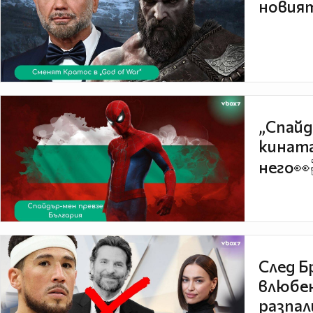
новият
„Спайд
кината
него👀
След Б
влюбен
разпал