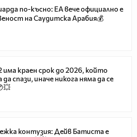
иарда по-късно: EA вече официално е
еност на Саудитска Арабия💰
 2 има краен срок до 2026, който
 да спази, иначе никога няма да се
😯💥
ежка контузия: Дейв Батиста е