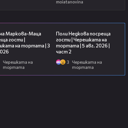
moiatanovina
20:17
13:03
на Маркова-Маца
Поли Недкова посреща
ща гости |
гости | Черешката на
шката на тортата | 3
тортата | 5 авг. 2026 |
2026
част 2
Черешката на
3
Черешката на
тортата
тортата