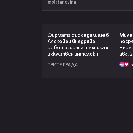
moiatanovina
00:06
Фирмата със седалище в
Миле
Лясковец внедрява
посре
роботизирана техника и
Чере
изкуствен интелект
авг. 
ТРИТЕ ГРАДА
5