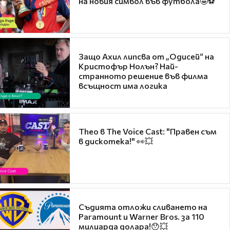
на новия символ във футбола🤩⚽
Защо Ахил липсва от „Одисей“ на
Кристофър Нолън? Най-
странното решение във филма
всъщност има логика
Theo в The Voice Cast: "Правен съм
в дискотека!" 👀💥
Съдията отложи сливането на
Paramount и Warner Bros. за 110
милиарда долара!😯💥