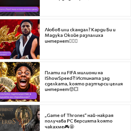
Любов или скандал? Карди Би и
Мадука Окойе разпалиха
интернет❤️‍🔥🔥
Плати ли FIFA милиони на
IShowSpeed?! Истината зад
сделката, която разтърси целия
интернет🤑💥
„Game of Thrones“ най-накрая
получава PC версията която
чакахме🎮🤩