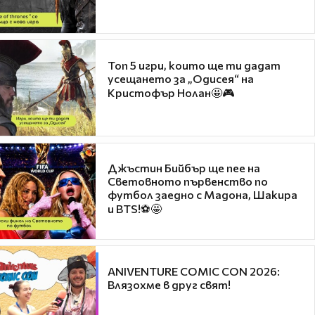
Топ 5 игри, които ще ти дадат
усещането за „Одисея“ на
Кристофър Нолан🤩🎮
Джъстин Бийбър ще пее на
Световното първенство по
футбол заедно с Мадона, Шакира
и BTS!⚽🤩
ANIVENTURE COMIC CON 2026:
Влязохме в друг свят!