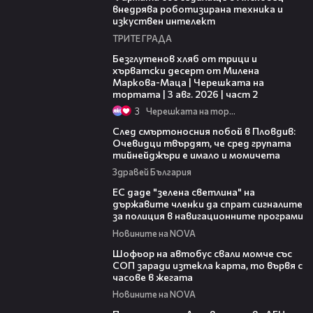
внедрява роботизирана техника и
изкуствен интелект
ТРИТЕ ГРАДА
15:35
Безглутенов хляб от трици и
хърватски десерт от Милена
Маркова-Маца | Черешката на
тортата | 3 авг. 2026 | част 2
3
Черешката на тортата
09:32
След смъртоносния побой в Пловдив:
Очевидци твърдят, че сред групата
тийнейджъри е имало и момичета
Здравей България
03:04
ЕС даде "зелена светлина" на
държавите членки да спрат сигналите
за полиция в навигационните програми
Новините на NOVA
03:35
Шофьор на автобус свали момче със
СОП заради изтекла карта, то вървя с
часове в жегата
Новините на NOVA
03:51