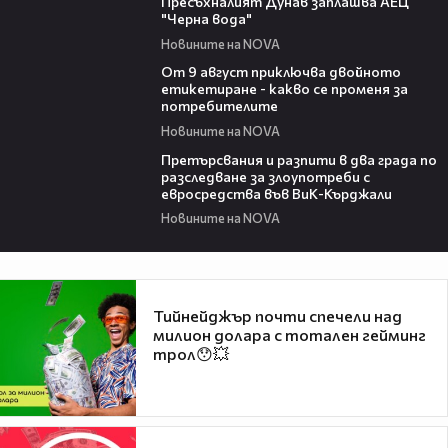
Пресъхналият Дунав заплашва АЕЦ
"Черна вода"
Новините на NOVA
03:32
От 9 август приключва двойното
етикетиране - какво се променя за
потребителите
Новините на NOVA
00:32
Претърсвания и разпити в два града по
разследване за злоупотреби с
евросредства във ВиК-Кърджали
Новините на NOVA
Тийнейджър почти спечели над
милион долара с тотален гейминг
трол😯💥