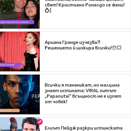
свят! Кристиано Роналдо се жени!
💍🍾
Ариана Гранде изчезва?!
Решението ѝ шокира всички!😯💥
Всички я тананикат, но малцина
знаят истината: VIRAL хитът
„Papaoutai“ всъщност не е изпят
от човек!
Елиът Пейдж разкри истинската