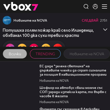
Member of
👾
Новините на NOVA
СЛЕДВАЙ
2751
Потушиха голям пожар край село Илинденци,
обхванал 100 дка сухи треви и храсти
Всички
TRENDING
Новините на NOVA
03:04
ЕС даде "зелена светлина" на
държавите членки да спрат сигналите
за полиция в навигационните програми
Новините на NOVA
03:35
Шофьор на автобус свали момче със
СОП заради изтекла карта, то вървя с
часове в жегата
Новините на NOVA
00:06
Фирмата със седалище в Лясковец