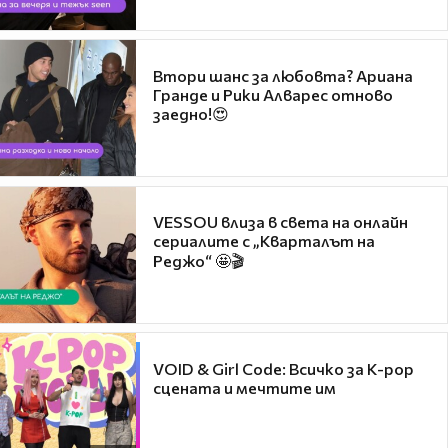
Втори шанс за любовта? Ариана
Гранде и Рики Алварес отново
заедно!😍
VESSOU влиза в света на онлайн
сериалите с „Кварталът на
Реджо“ 🤩🎬
VOID & Girl Code: Всичко за K-pop
сцената и мечтите им