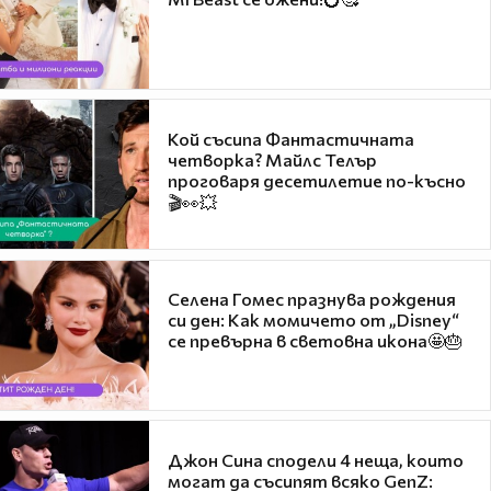
Кой съсипа Фантастичната
четворка? Майлс Телър
проговаря десетилетие по-късно
🎬👀💥
Селена Гомес празнува рождения
си ден: Как момичето от „Disney“
се превърна в световна икона🤩🎂
Джон Сина сподели 4 неща, които
могат да съсипят всяко GenZ: