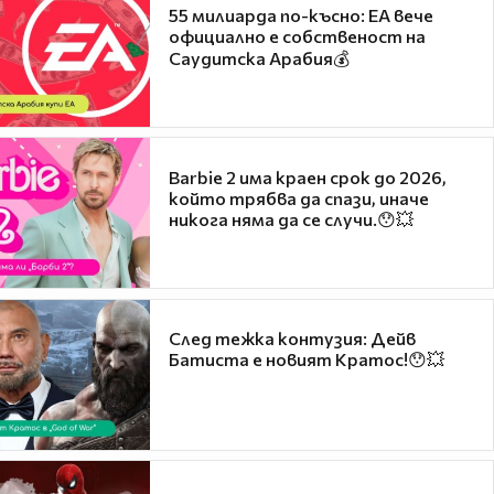
55 милиарда по-късно: EA вече
официално е собственост на
Саудитска Арабия💰
Barbie 2 има краен срок до 2026,
който трябва да спази, иначе
никога няма да се случи.😯💥
След тежка контузия: Дейв
Батиста е новият Кратос!😯💥