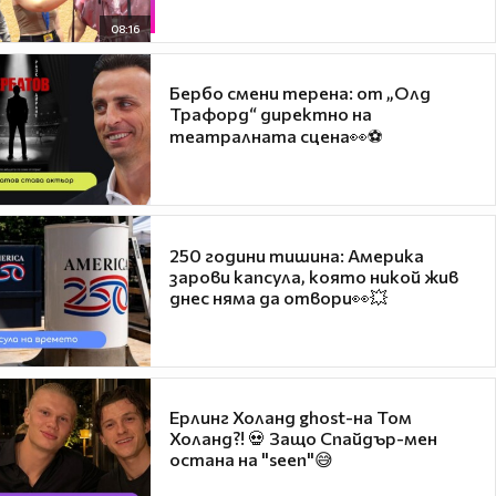
08:16
Бербо смени терена: от „Олд
Трафорд“ директно на
театралната сцена👀⚽
250 години тишина: Америка
зарови капсула, която никой жив
днес няма да отвори👀💥
Ерлинг Холанд ghost-на Том
Холанд?! 💀 Защо Спайдър-мен
остана на "seen"😅