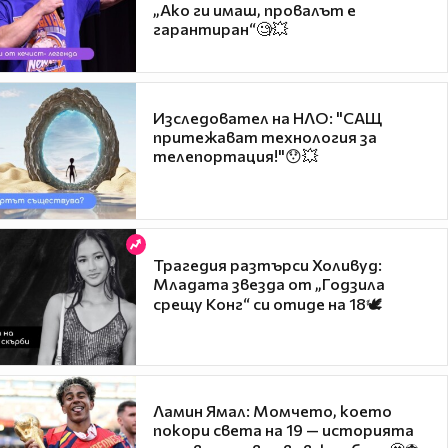
„Ако ги имаш, провалът е
гарантиран“🧐💥
Изследовател на НЛО: "САЩ
притежават технология за
телепортация!"😯💥
Трагедия разтърси Холивуд:
Младата звезда от „Годзила
срещу Конг“ си отиде на 18🕊️
Ламин Ямал: Момчето, което
покори света на 19 — историята