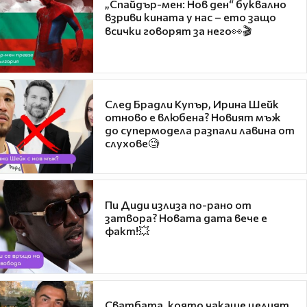
„Спайдър-мен: Нов ден“ буквално
взриви кината у нас – ето защо
всички говорят за него👀🎬
След Брадли Купър, Ирина Шейк
отново е влюбена? Новият мъж
до супермодела разпали лавина от
слухове🧐
Пи Диди излиза по-рано от
затвора? Новата дата вече е
факт!💥
Сватбата, която чакаше целият