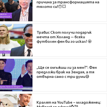
причина за трансформацията на
тялото си!😯💥
Травис Скот получи подарък
мечта от Холанд — всеки
футболен фен би го искал! 🤩
„Ще се омъжиш ли за мен?“: Фен
предложи брак на Зендая, а тя
отвърна само с три думи😅
Кралят на YouTube – младоженец:
MrBeast се ожени!💍🥰