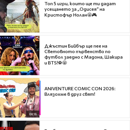
Топ 5 игри, които ще ти дадат
усещането за „Одисея“ на
Кристофър Нолан🤩🎮
Джъстин Бийбър ще пее на
Световното първенство по
футбол заедно с Мадона, Шакира
и BTS!⚽🤩
ANIVENTURE COMIC CON 2026:
Влязохме в друг свят!
08:16