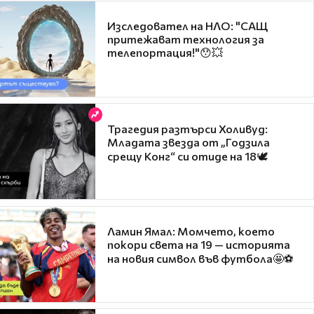
Изследовател на НЛО: "САЩ
притежават технология за
телепортация!"😯💥
Трагедия разтърси Холивуд:
Младата звезда от „Годзила
срещу Конг“ си отиде на 18🕊️
Ламин Ямал: Момчето, което
покори света на 19 — историята
на новия символ във футбола🤩⚽