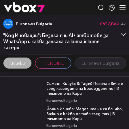
Member of
👾
Euronews Bulgaria
СЛЕДВАЙ
47
"Код Иновации": Безплатни AI чатботове за
WhatsApp и каква заплаха са китайските
хакери
Всички
TRENDING
Euronews Bulgaria
11:23
Симеон Кичуков: Тадей Погачар вече е
сред легендите на колоезденето | В
темпото на Кари
Euronews Bulgaria
14:33
Йоана Илиева: Медалите не са всичко,
важно е какво остава след тях | В
темпото на Кари
Euronews Bulgaria
02:02