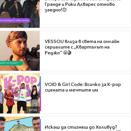
Гранде и Рики Алварес отново
заедно!😍
VESSOU влиза в света на онлайн
сериалите с „Кварталът на
Реджо“ 🤩🎬
VOID & Girl Code: Всичко за K-pop
сцената и мечтите им
07:50
Искаш да стигнеш до Холивуд?