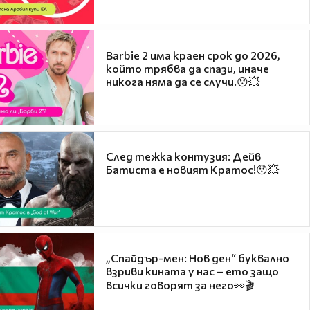
Barbie 2 има краен срок до 2026,
който трябва да спази, иначе
никога няма да се случи.😯💥
След тежка контузия: Дейв
Батиста е новият Кратос!😯💥
„Спайдър-мен: Нов ден“ буквално
взриви кината у нас – ето защо
всички говорят за него👀🎬