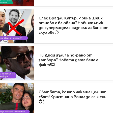
След Брадли Купър, Ирина Шейк
отново е влюбена? Новият мъж
до супермодела разпали лавина от
слухове🧐
Пи Диди излиза по-рано от
затвора? Новата дата вече е
факт!💥
Сватбата, която чакаше целият
свят! Кристиано Роналдо се жени!
💍🍾