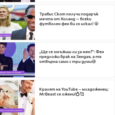
Травис Скот получи подарък
мечта от Холанд — всеки
футболен фен би го искал! 🤩
„Ще се омъжиш ли за мен?“: Фен
предложи брак на Зендая, а тя
отвърна само с три думи😅
Кралят на YouTube – младоженец:
MrBeast се ожени!💍🥰