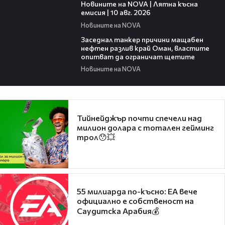
Новините на NOVA | Лятна късна
емисия | 10 авг. 2026
Новините на NOVA
01:01
Заседнал танкер причини мащабен
нефтен разлив край Оман, властите
опитват да ограничат щетите
Новините на NOVA
Тийнейджър почти спечели над
милион долара с тотален гейминг
трол😯💥
55 милиарда по-късно: EA вече
официално е собственост на
Саудитска Арабия💰