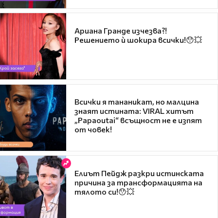
Ариана Гранде изчезва?!
Решението ѝ шокира всички!😯💥
Всички я тананикат, но малцина
знаят истината: VIRAL хитът
„Papaoutai“ всъщност не е изпят
от човек!
Елиът Пейдж разкри истинската
причина за трансформацията на
тялото си!😯💥