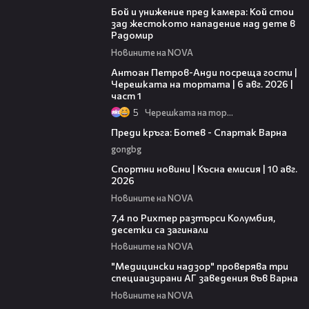
Бой и унижение пред камера: Кой стои
зад жестокото нападение над дете в
Радомир
Новините на NOVA
19:09
Антоан Петров-Анди посреща гости |
Черешката на тортата | 6 авг. 2026 |
част 1
5
Черешката на тортата
05:30
Преди кръга: Ботев - Спартак Варна
gongbg
06:20
Спортни новини | Късна емисия | 10 авг.
2026
Новините на NOVA
00:40
7,4 по Рихтер разтърси Колумбия,
десетки са загинали
Новините на NOVA
00:37
"Медицински надзор" проверява три
специаизирани АГ заведения във Варнa
Новините на NOVA
20:37