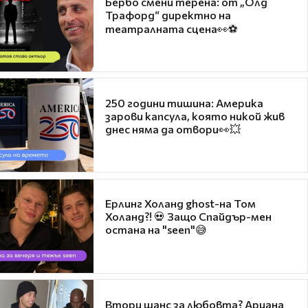
Бербо смени терена: от „Олд
Трафорд“ директно на
театралната сцена👀⚽
250 години тишина: Америка
зарови капсула, която никой жив
днес няма да отвори👀💥
Ерлинг Холанд ghost-на Том
Холанд?! 💀 Защо Спайдър-мен
остана на "seen"😅
Втори шанс за любовта? Ариана