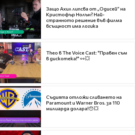
Защо Ахил липсва от „Одисей“ на
Кристофър Нолън? Най-
странното решение във филма
всъщност има логика
Theo в The Voice Cast: "Правен съм
в дискотека!" 👀💥
Съдията отложи сливането на
Paramount и Warner Bros. за 110
милиарда долара!😯💥