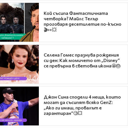
Кой съсипа Фантастичната
четворка? Майлс Телър
проговаря десетилетие по-късно
🎬👀💥
Селена Гомес празнува рождения
си ден: Как момичето от „Disney“
се превърна в световна икона🤩🎂
Джон Сина сподели 4 неща, които
могат да съсипят всяко GenZ:
„Ако ги имаш, провалът е
гарантиран“🧐💥