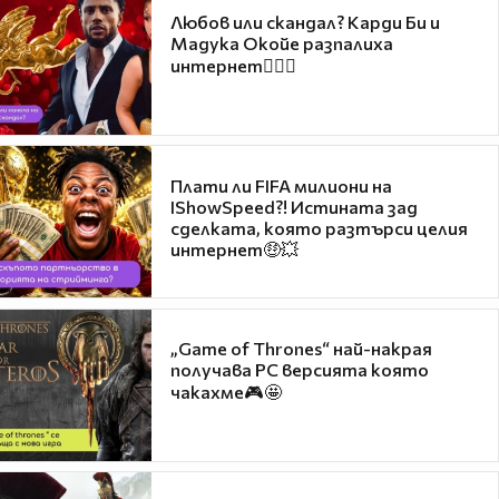
Любов или скандал? Карди Би и
Мадука Окойе разпалиха
интернет❤️‍🔥🔥
Плати ли FIFA милиони на
IShowSpeed?! Истината зад
сделката, която разтърси целия
интернет🤑💥
„Game of Thrones“ най-накрая
получава PC версията която
чакахме🎮🤩