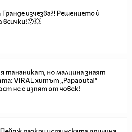
 Гранде изчезва?! Решението ѝ
 всички!😯💥
 я тананикат, но малцина знаят
та: VIRAL хитът „Papaoutai“
ст не е изпят от човек!
Пейдж разкри истинската причина