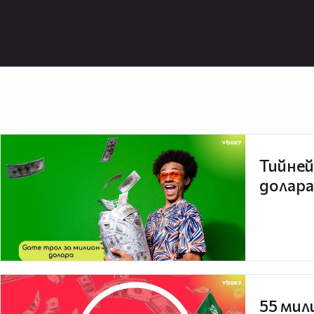
Тийней
долара
55 мил