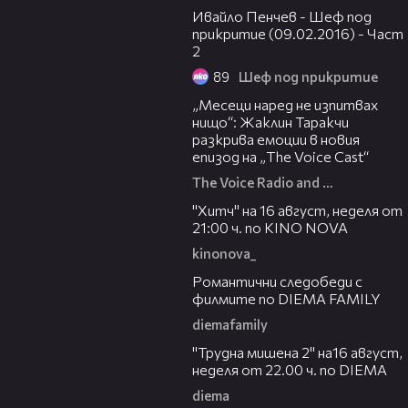
Ивайло Пенчев - Шеф под
прикритие (09.02.2016) - Част
2
89
Шеф под прикритие
01:13:23
„Месеци наред не изпитвах
нищо“: Жаклин Таракчи
разкрива емоции в новия
епизод на „The Voice Cast“
The Voice Radio and TV Bulgaria
00:30
"Хитч" на 16 август, неделя от
21:00 ч. по KINO NOVA
kinonova_
00:31
Романтични следобеди с
филмите по DIEMA FAMILY
diemafamily
00:31
"Трудна мишена 2" на16 август,
неделя от 22.00 ч. по DIEMA
diema