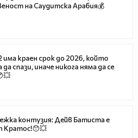
еност на Саудитска Арабия💰
 2 има краен срок до 2026, който
 да спази, иначе никога няма да се
😯💥
ежка контузия: Дейв Батиста е
 Кратос!😯💥