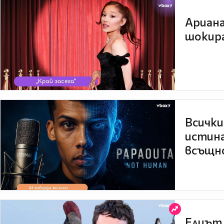
Ариана
шокира
Всички
истина
всъщно
Елиът 