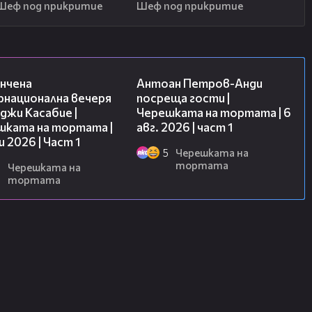
Шеф под прикритие
Шеф под прикритие
18:07
19:09
нчена
Антоан Петров-Анди
рнационална вечеря
посреща гости |
джи Касабие |
Черешката на тортата | 6
шката на тортата |
авг. 2026 | част 1
и 2026 | Част 1
5
Черешката на
тортата
6
Черешката на
тортата