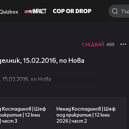
Quizbox
СЛЕДВАЙ
495
лник, 15.02.2016, по Нова
15.02.2016, по Нова
11:32
18:56
д Костадинов | Шеф
Ненад Костадинов | Шеф
рикритие | 12 юни
под прикритие | 12 юни
| част 3
2026 | част 2