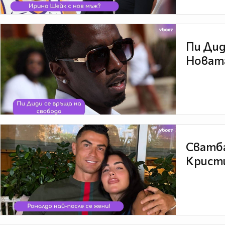
Пи Дид
Новата
Сватба
Кристи