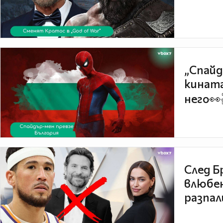
„Спайд
кината
него👀
След Б
влюбен
разпал