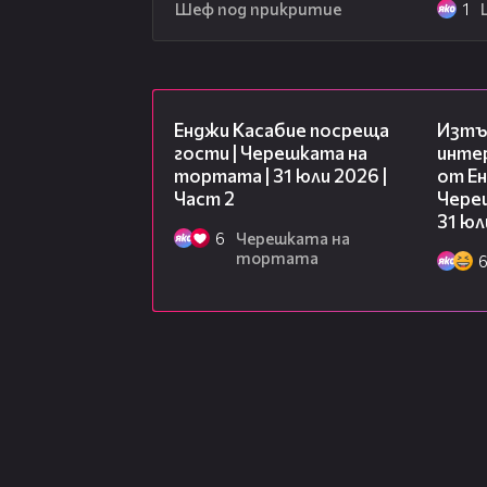
Шеф под прикритие
1
16:45
Енджи Касабие посреща
Изтъ
гости | Черешката на
инте
тортата | 31 юли 2026 |
от Ен
Част 2
Чере
31 юл
6
Черешката на
тортата