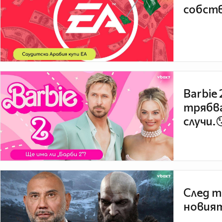
собств
Barbie
трябва
случи.
След т
новият