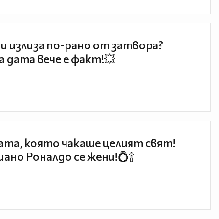
и излиза по-рано от затвора?
 дата вече е факт!💥
та, която чакаше целият свят!
ано Роналдо се жени!💍🍾