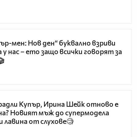
ър-мен: Нов ден“ буквално взриви
 у нас – ето защо всички говорят за
🎬
радли Купър, Ирина Шейк отново е
а? Новият мъж до супермодела
и лавина от слухове🧐