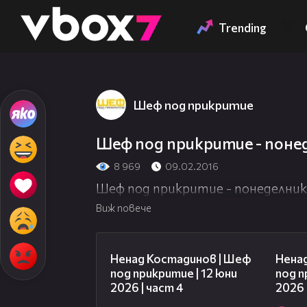
Member of
👾
Trending
Шеф под прикритие
Шеф под прикритие - понеде
8 969
09.02.2016
Шеф под прикритие - понеделник, 
Виж повече
16:45
Ненад Костадинов | Шеф
Нена
под прикритие | 12 юни
под п
2026 | част 4
2026 