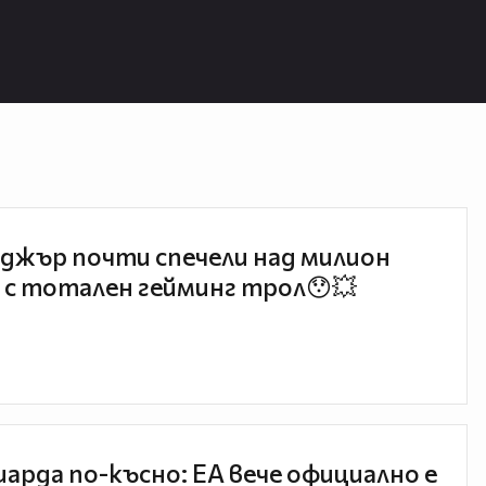
джър почти спечели над милион
 с тотален гейминг трол😯💥
иарда по-късно: EA вече официално е