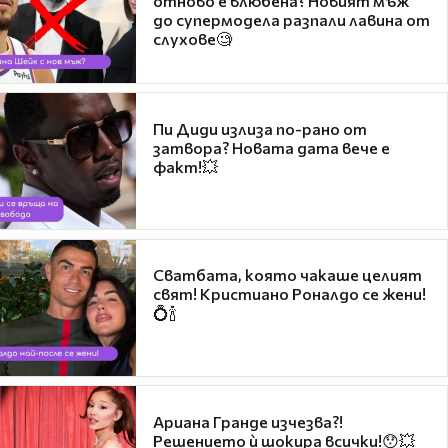
отново е влюбена? Новият мъж
до супермодела разпали лавина от
слухове🧐
Пи Диди излиза по-рано от
затвора? Новата дата вече е
факт!💥
Сватбата, която чакаше целият
свят! Кристиано Роналдо се жени!
💍🍾
Ариана Гранде изчезва?!
Решението ѝ шокира всички!😯💥