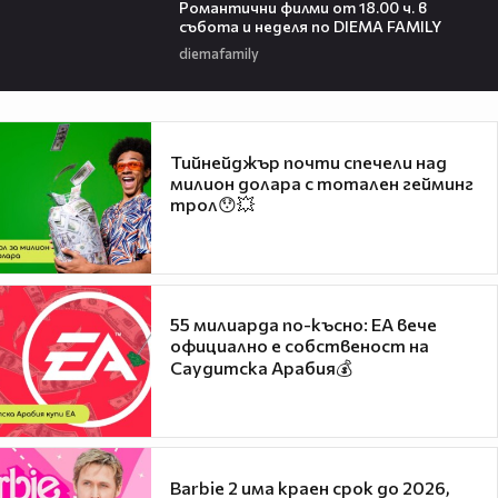
Романтични филми от 18.00 ч. в
събота и неделя по DIEMA FAMILY
diemafamily
Тийнейджър почти спечели над
милион долара с тотален гейминг
трол😯💥
55 милиарда по-късно: EA вече
официално е собственост на
Саудитска Арабия💰
Barbie 2 има краен срок до 2026,