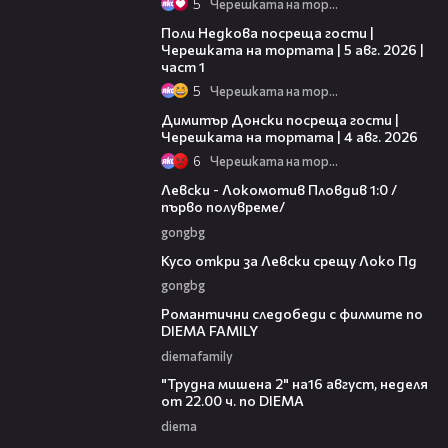
5
Черешката на тортата
19:25
Поли Недкова посреща гости |
Черешката на тортата | 5 авг. 2026 |
част 1
5
Черешката на тортата
17:43
Димитър Донски посреща гости |
Черешката на тортата | 4 авг. 2026
6
Черешката на тортата
02:57
Левски - Локомотив Пловдив 1:0 /
първо полувреме/
gongbg
01:07
Кусо откри за Левски срещу Локо Пд
gongbg
00:31
Романтични следобеди с филмите по
DIEMA FAMILY
diemafamily
00:31
"Трудна мишена 2" на16 август, неделя
от 22.00 ч. по DIEMA
diema
00:36