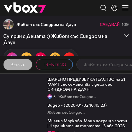
Member of
👾
Живот със Синдром на Даун
СЛЕДВАЙ
109
Сутрин с Децата :) Живот със Синдром на
Даун
Всички
TRENDING
Живот със Синдром н
26:09
ШАРЕНО ПРЕДИЗВИКАТЕЛСТВО на 21
МАРТ със семейства с деца със
СИНДРОМ НА ДАУН
6
Живот със Синдром на Даун
15:09
Видео - (2020-01-02 16:45:23)
Живот със Синдром на Даун
20:17
Милена Маркова-Маца посреща гости
| Черешката на тортата | 3 авг. 2026