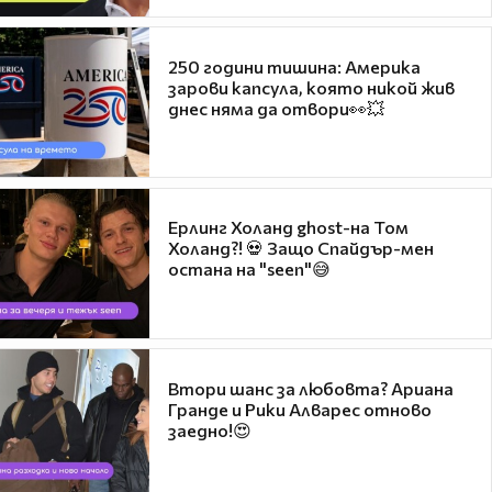
250 години тишина: Америка
зарови капсула, която никой жив
днес няма да отвори👀💥
Ерлинг Холанд ghost-на Том
Холанд?! 💀 Защо Спайдър-мен
остана на "seen"😅
Втори шанс за любовта? Ариана
Гранде и Рики Алварес отново
заедно!😍