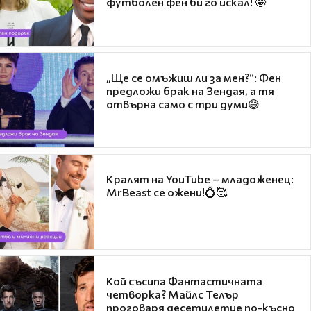
футболен фен би го искал! 🤩
„Ще се омъжиш ли за мен?“: Фен
предложи брак на Зендая, а тя
отвърна само с три думи😅
Кралят на YouTube – младоженец:
MrBeast се ожени!💍🥰
Кой съсипа Фантастичната
четворка? Майлс Телър
проговаря десетилетие по-късно