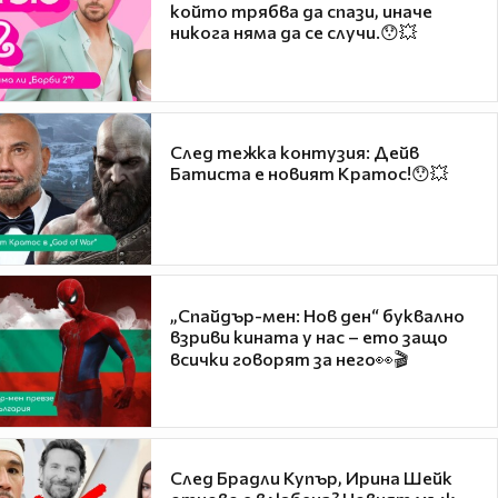
който трябва да спази, иначе
никога няма да се случи.😯💥
След тежка контузия: Дейв
Батиста е новият Кратос!😯💥
„Спайдър-мен: Нов ден“ буквално
взриви кината у нас – ето защо
всички говорят за него👀🎬
След Брадли Купър, Ирина Шейк