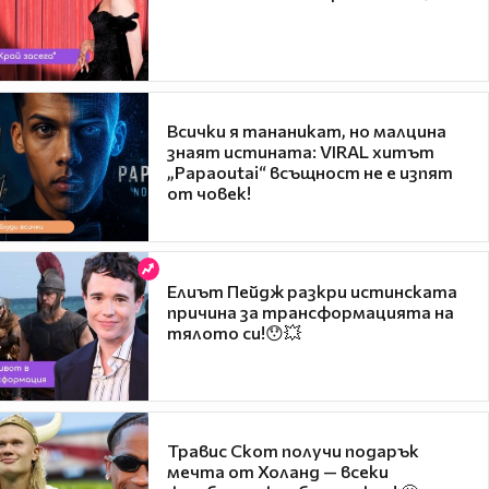
Всички я тананикат, но малцина
знаят истината: VIRAL хитът
„Papaoutai“ всъщност не е изпят
от човек!
Елиът Пейдж разкри истинската
причина за трансформацията на
тялото си!😯💥
Травис Скот получи подарък
мечта от Холанд — всеки