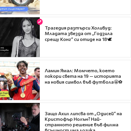
Трагедия разтърси Холивуд:
Младата звезда от „Годзила
срещу Конг“ си отиде на 18🕊️
Ламин Ямал: Момчето, което
покори света на 19 — историята
на новия символ във футбола🤩⚽
Защо Ахил липсва от „Одисей“ на
Кристофър Нолън? Най-
странното решение във филма
всъщност има логика