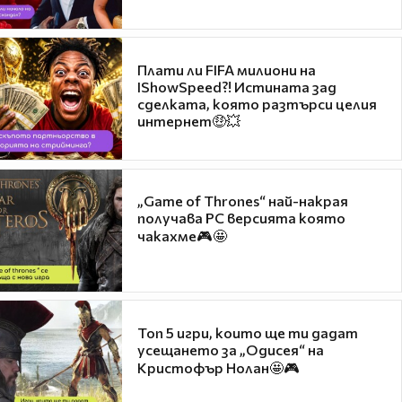
Плати ли FIFA милиони на
IShowSpeed?! Истината зад
сделката, която разтърси целия
интернет🤑💥
„Game of Thrones“ най-накрая
получава PC версията която
чакахме🎮🤩
Топ 5 игри, които ще ти дадат
усещането за „Одисея“ на
Кристофър Нолан🤩🎮