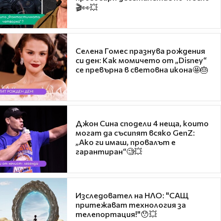
🎬👀💥
Селена Гомес празнува рождения
си ден: Как момичето от „Disney“
се превърна в световна икона🤩🎂
Джон Сина сподели 4 неща, които
могат да съсипят всяко GenZ:
„Ако ги имаш, провалът е
гарантиран“🧐💥
Изследовател на НЛО: "САЩ
притежават технология за
телепортация!"😯💥