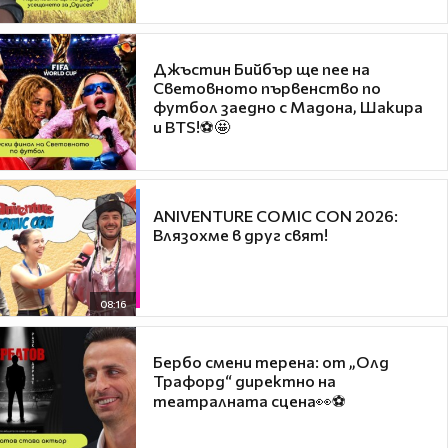
Джъстин Бийбър ще пее на
Световното първенство по
футбол заедно с Мадона, Шакира
и BTS!⚽🤩
ANIVENTURE COMIC CON 2026:
Влязохме в друг свят!
08:16
Бербо смени терена: от „Олд
Трафорд“ директно на
театралната сцена👀⚽