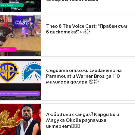
Theo в The Voice Cast: "Правен съм
в дискотека!" 👀💥
Съдията отложи сливането на
Paramount и Warner Bros. за 110
милиарда долара!😯💥
Любов или скандал? Карди Би и
Мадука Окойе разпалиха
интернет❤️‍🔥🔥