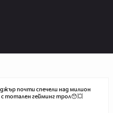
джър почти спечели над милион
 с тотален гейминг трол😯💥