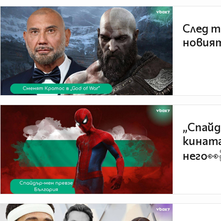
След т
новият
„Спайд
кината
него👀