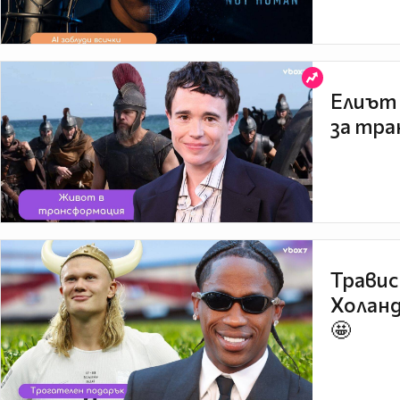
Елиът 
за тра
Травис
Холанд
🤩