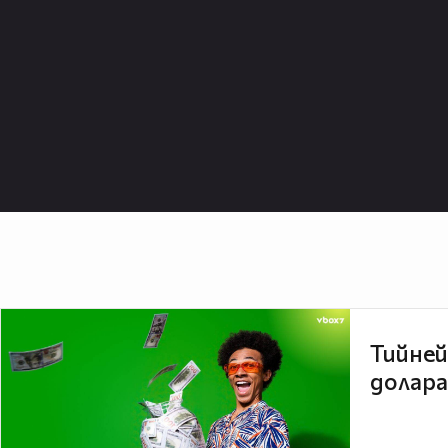
Тийней
долара