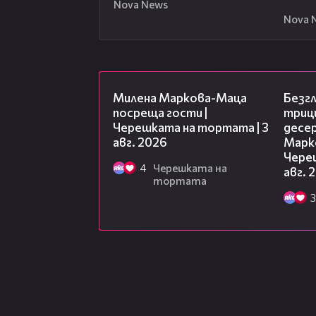
Nova News
Nova 
20:17
Милена Маркова-Маца
Безг
посреща гости |
триц
Черешката на тортата | 3
десе
авг. 2026
Марк
Чере
4
Черешката на
авг. 
тортата
3