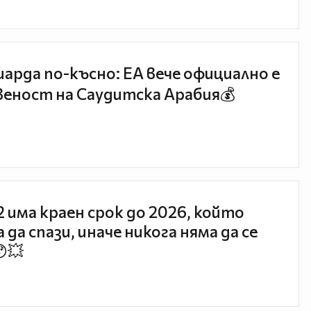
иарда по-късно: EA вече официално е
еност на Саудитска Арабия💰
 2 има краен срок до 2026, който
 да спази, иначе никога няма да се
😯💥