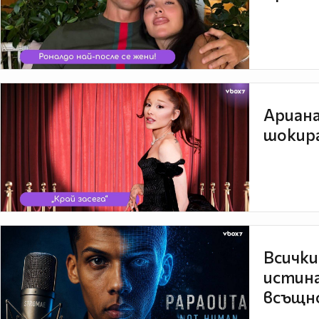
Ариана
шокира
Всички
истина
всъщно