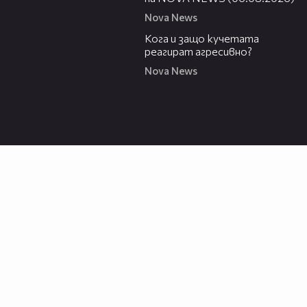
Nova News
13:53
Кога и защо кучетата
реагират агресивно?
Nova News