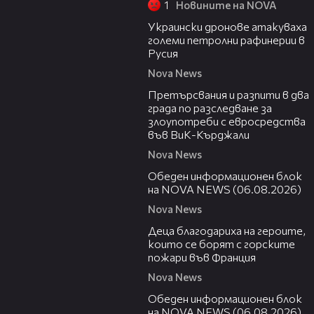
1
Новините на NOVA
00:57
Украински дронове атакуваха
големи петролни рафинерии в
Русия
Nova News
00:27
Претърсвания и разпити в два
града по разследване за
злоупотреби с евросредства
във ВиК-Кърджали
Nova News
27:22
Обеден информационен блок
на NOVA NEWS (06.08.2026)
Nova News
01:50
Деца благодариха на героите,
които се борят с горските
пожари във Франция
Nova News
01:14:28
Обеден информационен блок
на NOVA NEWS (06.08.2026)