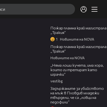
00:20
Пожар пламна край магистрала
„Тракия“
1
Новините на NOVA
00:10
Пожар пламна край магистрала
„Тракия“
Новините на NOVA
36:08
„Няма лоши кучета, има хора,
които ги третират като
играчки“
vestibg
20:30
Задържаните за убийството
на мъж в Пловдив младежи
твърдели, че са „ловци на
педофили”