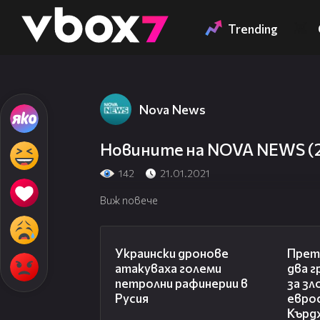
Member of
👾
Trending
Nova News
Новините на NOVA NEWS (21.
142
21.01.2021
Виж повече
00:57
Украински дронове
Претъ
атакуваха големи
два г
петролни рафинерии в
за зл
Русия
евро
Кърд