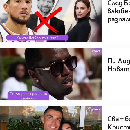
След Б
влюбен
разпал
Пи Дид
Новата
Сватба
Кристи