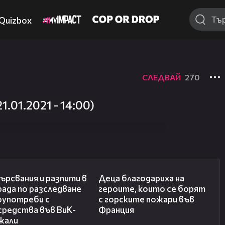
Quizbox
СЛЕДВАЙ
270
01.2021 - 14:00)
00:27
01:50
рсвания и разпити в
Деца благодариха на
рада по разследване
героите, които се борят
оупотреби с
с горските пожари във
средства във ВиК-
Франция
жали