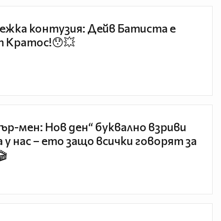
ежка контузия: Дейв Батиста е
 Кратос!😯💥
ър-мен: Нов ден“ буквално взриви
 у нас – ето защо всички говорят за
🎬