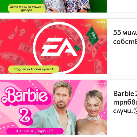
55 мил
собств
Barbie
трябва
случи.