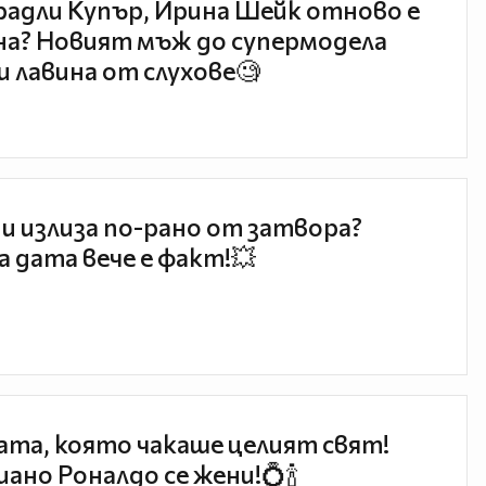
радли Купър, Ирина Шейк отново е
а? Новият мъж до супермодела
и лавина от слухове🧐
и излиза по-рано от затвора?
 дата вече е факт!💥
та, която чакаше целият свят!
ано Роналдо се жени!💍🍾