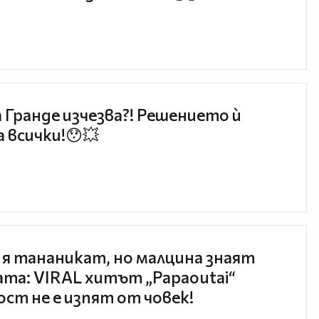
 Гранде изчезва?! Решението ѝ
 всички!😯💥
 я тананикат, но малцина знаят
та: VIRAL хитът „Papaoutai“
ст не е изпят от човек!