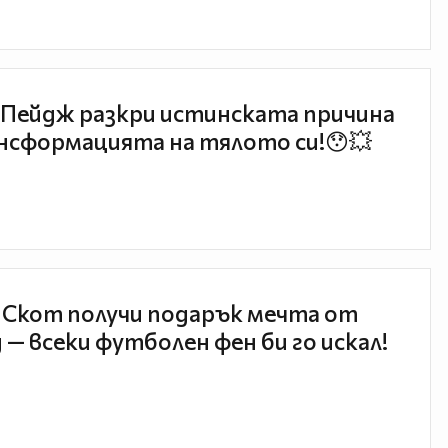
Пейдж разкри истинската причина
нсформацията на тялото си!😯💥
 Скот получи подарък мечта от
 — всеки футболен фен би го искал!