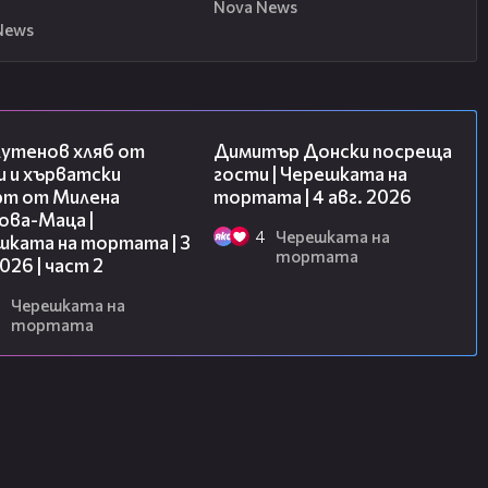
Nova News
News
15:35
17:43
лутенов хляб от
Димитър Донски посреща
и и хърватски
гости | Черешката на
рт от Милена
тортата | 4 авг. 2026
ова-Маца |
4
Черешката на
шката на тортата | 3
тортата
2026 | част 2
Черешката на
тортата