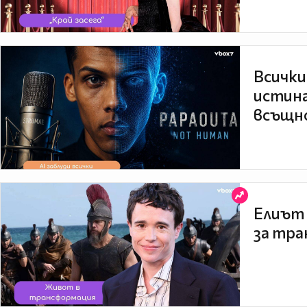
Всички
истина
всъщно
Елиът 
за тра