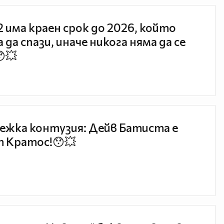
 2 има краен срок до 2026, който
 да спази, иначе никога няма да се
😯💥
ежка контузия: Дейв Батиста е
 Кратос!😯💥