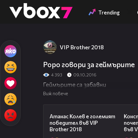
Member of
👾
Trending
VIP Brother 2018
Роро говори за геймърите
4 393
09.10.2016
Геймърите са забавни
Виж повече
06:03
Атанас Колев е големият
Конс
победител във VIP
поче
Brother 2018
във V