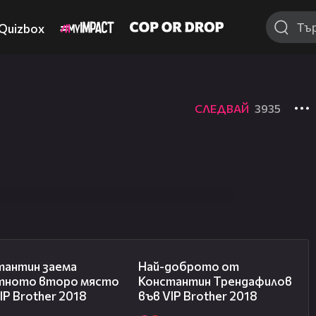
Quizbox
СЛЕДВАЙ
3935
07:57
04:59
тантин заема
Най-доброто от
тното второ място
Константин Трендафилов
IP Brother 2018
във VIP Brother 2018