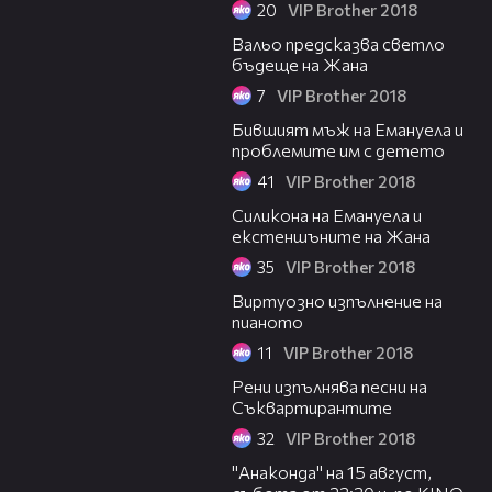
20
VIP Brother 2018
01:29
Вальо предсказва светло
бъдеще на Жана
7
VIP Brother 2018
03:17
Бившият мъж на Емануела и
проблемите им с детето
41
VIP Brother 2018
03:06
Силикона на Емануела и
екстеншъните на Жана
35
VIP Brother 2018
02:31
Виртуозно изпълнение на
пианото
11
VIP Brother 2018
02:00
Рени изпълнява песни на
Съквартирантите
32
VIP Brother 2018
00:30
"Анаконда" на 15 август,