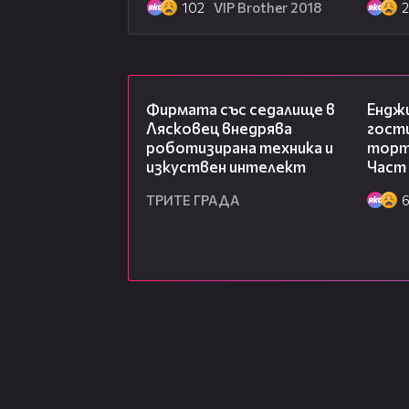
102
VIP Brother 2018
00:06
Фирмата със седалище в
Ендж
Лясковец внедрява
гости
роботизирана техника и
торта
изкуствен интелект
Част 
ТРИТЕ ГРАДА