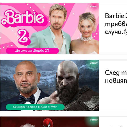
Barbie
трябва
случи.
След т
новият