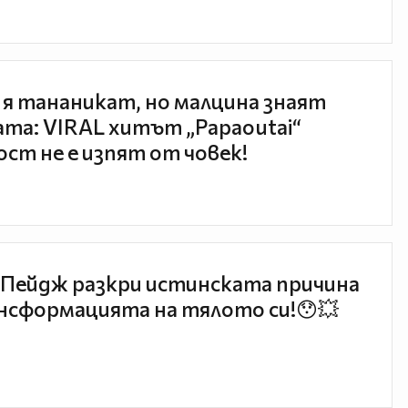
 я тананикат, но малцина знаят
та: VIRAL хитът „Papaoutai“
ст не е изпят от човек!
Пейдж разкри истинската причина
нсформацията на тялото си!😯💥