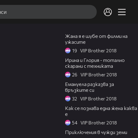
01:00
Жана я е шубе от филми на
ужасите
19
VIP Brother 2018
01:23
Ирина и Глория - тотално
скарани с техниката
26
VIP Brother 2018
01:53
Емануела разказва за
връзките си
32
VIP Brother 2018
01:13
Как се познава една жена каква
е
54
VIP Brother 2018
05:52
Приключения в чужди земи