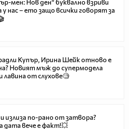
ър-мен: Нов ден“ буквално взриви
 у нас – ето защо всички говорят за
🎬
радли Купър, Ирина Шейк отново е
а? Новият мъж до супермодела
и лавина от слухове🧐
и излиза по-рано от затвора?
 дата вече е факт!💥