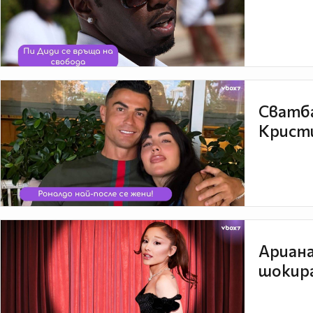
Сватба
Кристи
Ариана
шокира