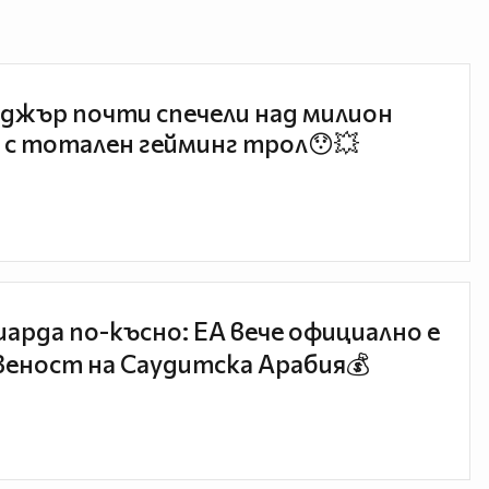
джър почти спечели над милион
 с тотален гейминг трол😯💥
иарда по-късно: EA вече официално е
еност на Саудитска Арабия💰