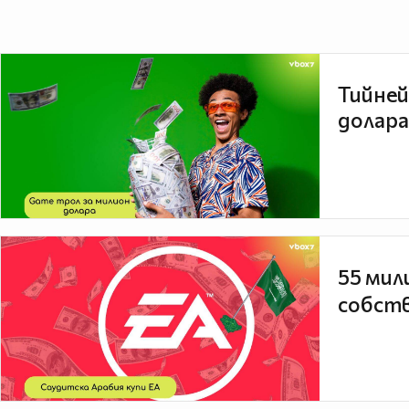
Тийней
долара
55 мил
собств