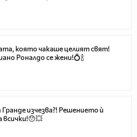
та, която чакаше целият свят!
ано Роналдо се жени!💍🍾
 Гранде изчезва?! Решението ѝ
 всички!😯💥