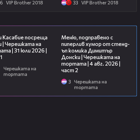
26
VIP Brother 2018
33
VIP Brother 2018
10:44
17:08
и Касабие посреща
Меню, подправено с
 | Черешката на
пиперлив хумор от стенд-
та | 31 юли 2026 |
ъп комика Димитър
1
Донски | Черешката на
тортата | 4 авг. 2026 |
6
Черешката на
част 2
тортата
3
Черешката на
тортата