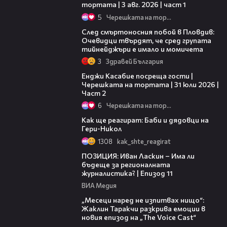
тортата | 3 авг. 2026 | част 1
5
Черешката на тортата
09:32
След смъртоносния побой в Пловдив:
Очевидци твърдят, че сред групата
тийнейджъри е имало и момичета
3
Здравей България
16:45
Енджи Касабие посреща гости |
Черешката на тортата | 31 юли 2026 |
Част 2
6
Черешката на тортата
02:55
Как ще реагират: Баби и дядовци на
Гери-Никол
1308
kak_shte_reagirat
39:29
ПОЗИЦИЯ: Иван Ласкин – Има ли
бъдеще за регионалната
журналистика? | Епизод 11
ВИА Медия
01:13:23
„Месеци наред не изпитвах нищо“:
Жаклин Таракчи разкрива емоции в
новия епизод на „The Voice Cast“