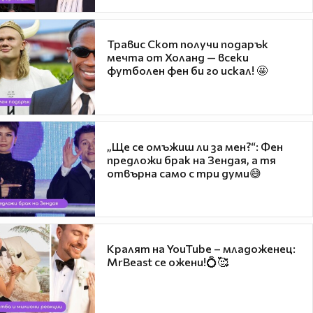
Травис Скот получи подарък
мечта от Холанд — всеки
футболен фен би го искал! 🤩
„Ще се омъжиш ли за мен?“: Фен
предложи брак на Зендая, а тя
отвърна само с три думи😅
Кралят на YouTube – младоженец:
MrBeast се ожени!💍🥰