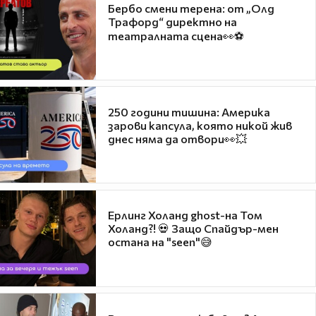
Бербо смени терена: от „Олд
Трафорд“ директно на
театралната сцена👀⚽
250 години тишина: Америка
зарови капсула, която никой жив
днес няма да отвори👀💥
Ерлинг Холанд ghost-на Том
Холанд?! 💀 Защо Спайдър-мен
остана на "seen"😅