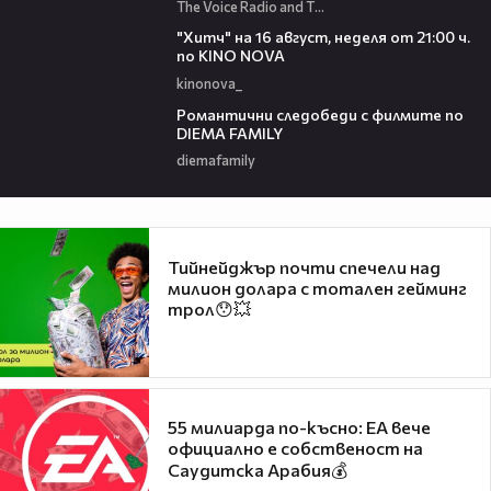
The Voice Radio and TV Bulgaria
00:30
"Хитч" на 16 август, неделя от 21:00 ч.
по KINO NOVA
kinonova_
00:31
Романтични следобеди с филмите по
DIEMA FAMILY
diemafamily
Тийнейджър почти спечели над
милион долара с тотален гейминг
трол😯💥
55 милиарда по-късно: EA вече
официално е собственост на
Саудитска Арабия💰