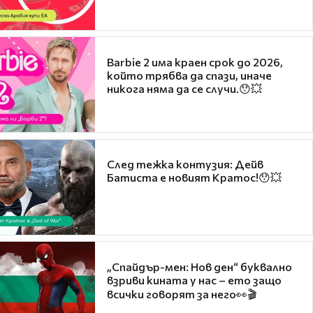
Barbie 2 има краен срок до 2026,
който трябва да спази, иначе
никога няма да се случи.😯💥
След тежка контузия: Дейв
Батиста е новият Кратос!😯💥
„Спайдър-мен: Нов ден“ буквално
взриви кината у нас – ето защо
всички говорят за него👀🎬