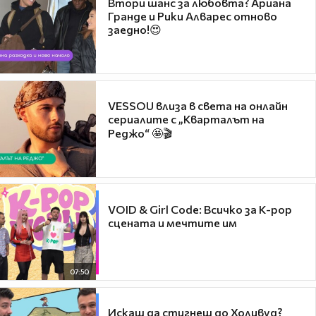
Втори шанс за любовта? Ариана
Гранде и Рики Алварес отново
заедно!😍
VESSOU влиза в света на онлайн
сериалите с „Кварталът на
Реджо“ 🤩🎬
VOID & Girl Code: Всичко за K-pop
сцената и мечтите им
07:50
Искаш да стигнеш до Холивуд?