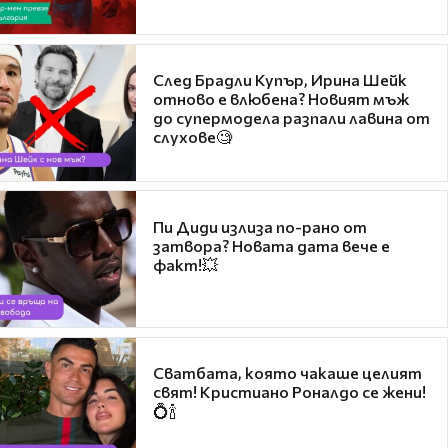
След Брадли Купър, Ирина Шейк
отново е влюбена? Новият мъж
до супермодела разпали лавина от
слухове🧐
Пи Диди излиза по-рано от
затвора? Новата дата вече е
факт!💥
Сватбата, която чакаше целият
свят! Кристиано Роналдо се жени!
💍🍾