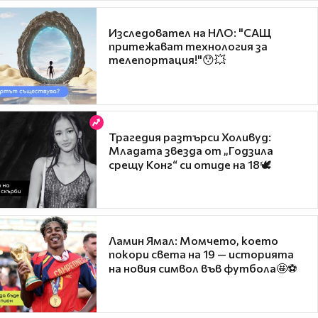
Изследовател на НЛО: "САЩ
притежават технология за
телепортация!"😯💥
Трагедия разтърси Холивуд:
Младата звезда от „Годзила
срещу Конг“ си отиде на 18🕊️
Ламин Ямал: Момчето, което
покори света на 19 — историята
на новия символ във футбола🤩⚽