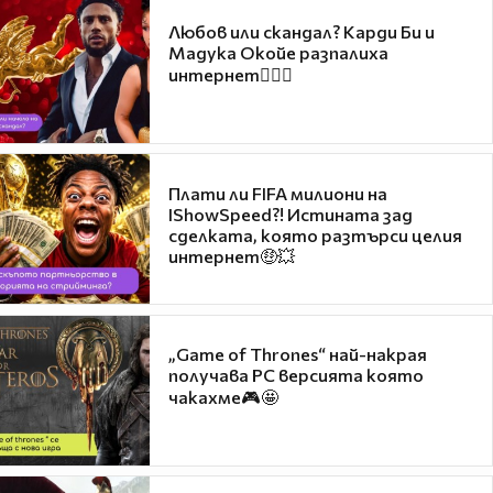
Любов или скандал? Карди Би и
Мадука Окойе разпалиха
интернет❤️‍🔥🔥
Плати ли FIFA милиони на
IShowSpeed?! Истината зад
сделката, която разтърси целия
интернет🤑💥
„Game of Thrones“ най-накрая
получава PC версията която
чакахме🎮🤩