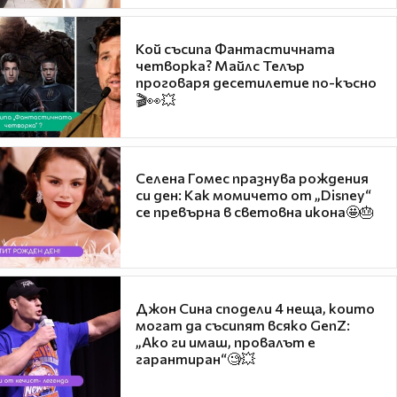
Кой съсипа Фантастичната
четворка? Майлс Телър
проговаря десетилетие по-късно
🎬👀💥
Селена Гомес празнува рождения
си ден: Как момичето от „Disney“
се превърна в световна икона🤩🎂
Джон Сина сподели 4 неща, които
могат да съсипят всяко GenZ:
„Ако ги имаш, провалът е
гарантиран“🧐💥