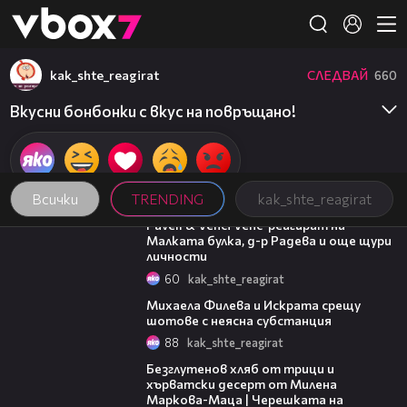
Member of
👾
kak_shte_reagirat
СЛЕДВАЙ
660
Вкусни бонбонки с вкус на повръщано!
Всички
TRENDING
kak_shte_reagirat
03:07
Pavell & Venci Venc' реагират на
Малката булка, д-р Радева и още щури
личности
60
kak_shte_reagirat
05:47
Михаела Филева и Искрата срещу
шотове с неясна субстанция
88
kak_shte_reagirat
16:02
Безглутенов хляб от трици и
хърватски десерт от Милена
Маркова-Маца | Черешката на