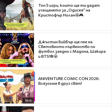
Топ 5 игри, които ще ти дадат
усещането за „Одисея“ на
Кристофър Нолан🤩🎮
Джъстин Бийбър ще пее на
Световното първенство по
футбол заедно с Мадона, Шакира
и BTS!⚽🤩
ANIVENTURE COMIC CON 2026:
Влязохме в друг свят!
08:16