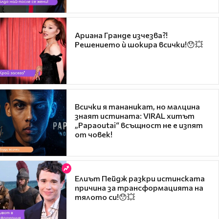
Ариана Гранде изчезва?!
Решението ѝ шокира всички!😯💥
Всички я тананикат, но малцина
знаят истината: VIRAL хитът
„Papaoutai“ всъщност не е изпят
от човек!
Елиът Пейдж разкри истинската
причина за трансформацията на
тялото си!😯💥