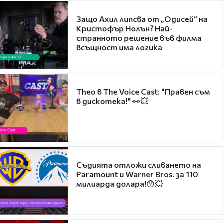
Защо Ахил липсва от „Одисей“ на
Кристофър Нолън? Най-
странното решение във филма
всъщност има логика
Theo в The Voice Cast: "Правен съм
в дискотека!" 👀💥
Съдията отложи сливането на
Paramount и Warner Bros. за 110
милиарда долара!😯💥