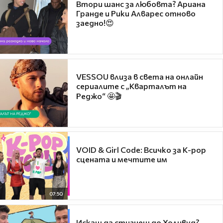
Втори шанс за любовта? Ариана
Гранде и Рики Алварес отново
заедно!😍
VESSOU влиза в света на онлайн
сериалите с „Кварталът на
Реджо“ 🤩🎬
VOID & Girl Code: Всичко за K-pop
сцената и мечтите им
07:50
Искаш да стигнеш до Холивуд?