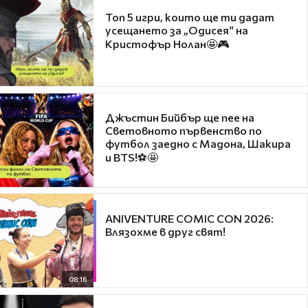
Топ 5 игри, които ще ти дадат
усещането за „Одисея“ на
Кристофър Нолан🤩🎮
Джъстин Бийбър ще пее на
Световното първенство по
футбол заедно с Мадона, Шакира
и BTS!⚽🤩
ANIVENTURE COMIC CON 2026:
Влязохме в друг свят!
08:16