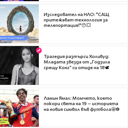
Изследовател на НЛО: "САЩ
притежават технология за
телепортация!"😯💥
Трагедия разтърси Холивуд:
Младата звезда от „Годзила
срещу Конг“ си отиде на 18🕊️
Ламин Ямал: Момчето, което
покори света на 19 — историята
на новия символ във футбола🤩⚽