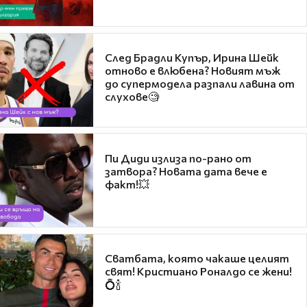
След Брадли Купър, Ирина Шейк
отново е влюбена? Новият мъж
до супермодела разпали лавина от
слухове🧐
Пи Диди излиза по-рано от
затвора? Новата дата вече е
факт!💥
Сватбата, която чакаше целият
свят! Кристиано Роналдо се жени!
💍🍾