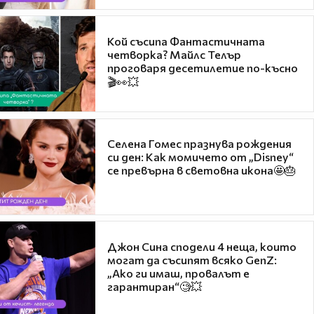
Кой съсипа Фантастичната
четворка? Майлс Телър
проговаря десетилетие по-късно
🎬👀💥
Селена Гомес празнува рождения
си ден: Как момичето от „Disney“
се превърна в световна икона🤩🎂
Джон Сина сподели 4 неща, които
могат да съсипят всяко GenZ:
„Ако ги имаш, провалът е
гарантиран“🧐💥