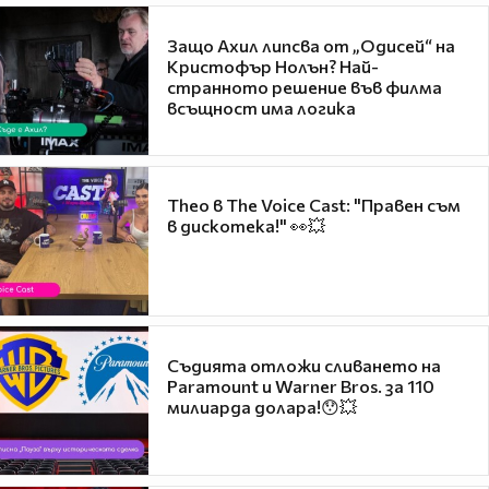
Защо Ахил липсва от „Одисей“ на
Кристофър Нолън? Най-
странното решение във филма
всъщност има логика
Theo в The Voice Cast: "Правен съм
в дискотека!" 👀💥
Съдията отложи сливането на
Paramount и Warner Bros. за 110
милиарда долара!😯💥