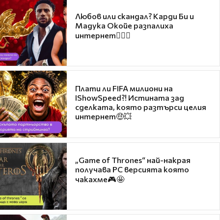
Любов или скандал? Карди Би и
Мадука Окойе разпалиха
интернет❤️‍🔥🔥
Плати ли FIFA милиони на
IShowSpeed?! Истината зад
сделката, която разтърси целия
интернет🤑💥
„Game of Thrones“ най-накрая
получава PC версията която
чакахме🎮🤩