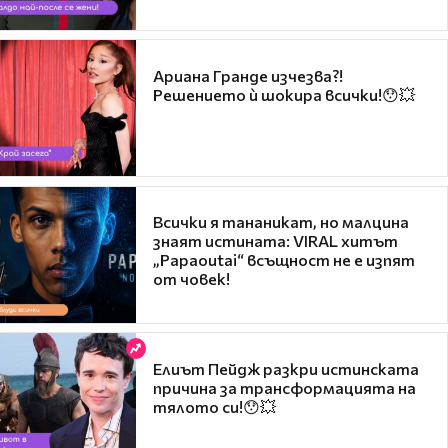
Ариана Гранде изчезва?!
Решението ѝ шокира всички!😯💥
Всички я тананикат, но малцина
знаят истината: VIRAL хитът
„Papaoutai“ всъщност не е изпят
от човек!
Елиът Пейдж разкри истинската
причина за трансформацията на
тялото си!😯💥