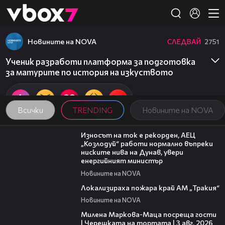
Member of
👾
Новините на NOVA
СЛЕДВАЙ
2751
Ученик разработи платформа за подготовка
за матурите по история на изкуството
Всички
TRENDING
Новините на NOVA
00:59
Износът на ток е рекорден, АЕЦ
„Козлодуй“ работи нормално въпреки
ниските нива на Дунав, увери
енергийният министър
Новините на NOVA
03:03
Локализираха пожара край АМ „Тракия“
Новините на NOVA
20:17
Милена Маркова-Маца посреща гости
| Черешката на тортата | 3 авг. 2026