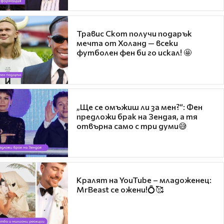
Травис Скот получи подарък
мечта от Холанд — всеки
футболен фен би го искал! 🤩
„Ще се омъжиш ли за мен?“: Фен
предложи брак на Зендая, а тя
отвърна само с три думи😅
Кралят на YouTube – младоженец:
MrBeast се ожени!💍🥰