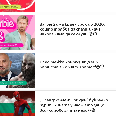
Barbie 2 има краен срок до 2026,
който трябва да спази, иначе
никога няма да се случи.😯💥
След тежка контузия: Дейв
Батиста е новият Кратос!😯💥
„Спайдър-мен: Нов ден“ буквално
взриви кината у нас – ето защо
всички говорят за него👀🎬