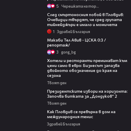
5
Черешката на тортата
09:32
След смъртоносния побой в Пловдив:
Очевидци твърдят, че сред групата
тийнейджъри е имало и момичета
1
Здравей България
09:11
Макаби Тел Авив - ЦСКА 0:3 /
репортаж/
3
gong_bg
05:54
Хотели и ресторанти преминават към
цени само в евро: Бизнесът запазва
двойното обозначение до края на
сезона
Твоят ден
15:44
Президентските избори на хоризонта:
Започва битката за „Дондуков“ 2
Твоят ден
03:09
Как Пловдив се превърна в дом на
международния тенис
Здравей България
13:28