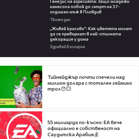
Генезис на агресията: Защо младежи
нанесоха побой до смърт на 37-
годишен мъж в Пловдив
Твоят ден
04:11
„Живей красиво”: Как цветята могат
да се превърнат в най-стилната
декорация у дома
Здравей България
Тийнейджър почти спечели над
милион долара с тотален гейминг
трол😯💥
55 милиарда по-късно: EA вече
официално е собственост на
Саудитска Арабия💰