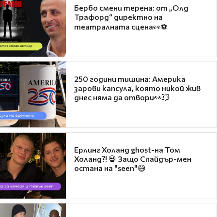
Бербо смени терена: от „Олд
Трафорд“ директно на
театралната сцена👀⚽
250 години тишина: Америка
зарови капсула, която никой жив
днес няма да отвори👀💥
Ерлинг Холанд ghost-на Том
Холанд?! 💀 Защо Спайдър-мен
остана на "seen"😅