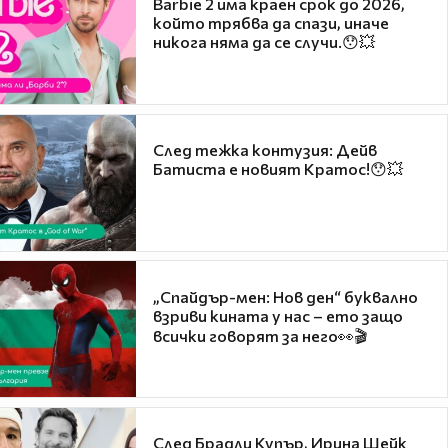
Barbie 2 има краен срок до 2026,
който трябва да спази, иначе
никога няма да се случи.😯💥
След тежка контузия: Дейв
Батиста е новият Кратос!😯💥
„Спайдър-мен: Нов ден“ буквално
взриви кината у нас – ето защо
всички говорят за него👀🎬
След Брадли Купър, Ирина Шейк