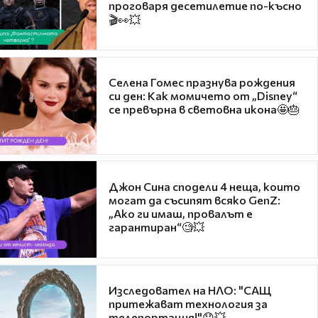
проговаря десетилетие по-късно
🎬👀💥
Селена Гомес празнува рождения
си ден: Как момичето от „Disney“
се превърна в световна икона🤩🎂
Джон Сина сподели 4 неща, които
могат да съсипят всяко GenZ:
„Ако ги имаш, провалът е
гарантиран“🧐💥
Изследовател на НЛО: "САЩ
притежават технология за
телепортация!"😯💥