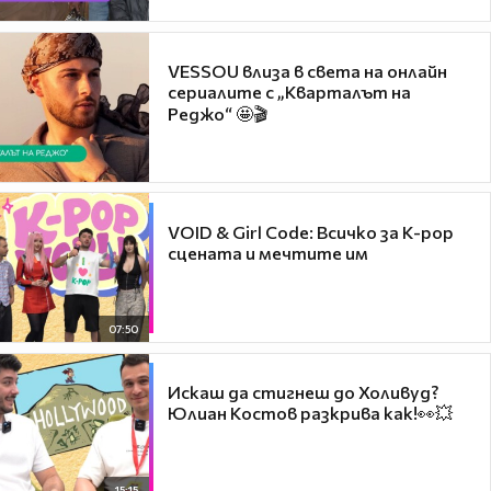
VESSOU влиза в света на онлайн
сериалите с „Кварталът на
Реджо“ 🤩🎬
VOID & Girl Code: Всичко за K-pop
сцената и мечтите им
07:50
Искаш да стигнеш до Холивуд?
Юлиан Костов разкрива как!👀💥
15:15