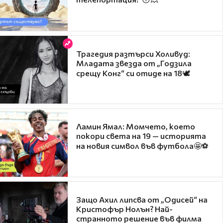
Трагедия разтърси Холивуд:
Младата звезда от „Годзила
срещу Конг“ си отиде на 18🕊️
Ламин Ямал: Момчето, което
покори света на 19 — историята
на новия символ във футбола🤩⚽
Защо Ахил липсва от „Одисей“ на
Кристофър Нолън? Най-
странното решение във филма