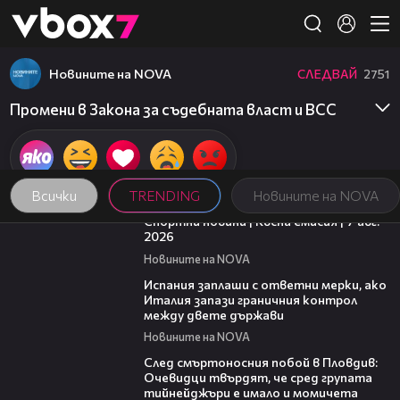
Member of
👾
Новините на NOVA
СЛЕДВАЙ
2751
Промени в Закона за съдебната власт и ВСС
Всички
TRENDING
Новините на NOVA
03:46
Спортни новини | Късна емисия | 7 авг.
2026
Новините на NOVA
00:51
Испания заплаши с ответни мерки, ако
Италия запази граничния контрол
между двете държави
Новините на NOVA
09:32
След смъртоносния побой в Пловдив:
Очевидци твърдят, че сред групата
тийнейджъри е имало и момичета