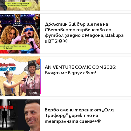
Джъстин Бийбър ще пее на
Световното първенство по
футбол заедно с Мадона, Шакира
и BTS!⚽🤩
ANIVENTURE COMIC CON 2026:
Влязохме в друг свят!
08:16
Бербо смени терена: от „Олд
Трафорд“ директно на
театралната сцена👀⚽