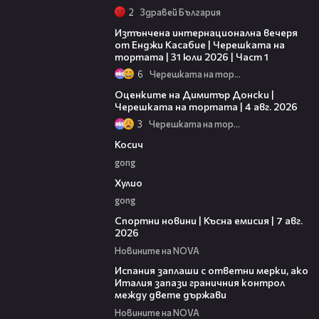
2
Здравей България
18:07
Изтънчена интернационална вечеря
от Енджи Касабие | Черешката на
тортата | 31 юли 2026 | Част 1
6
Черешката на тортата
16:45
Оценките на Димитър Донски |
Черешката на тортата | 4 авг. 2026
3
Черешката на тортата
10:17
Косич
gong
09:40
Хулио
gong
03:46
Спортни новини | Късна емисия | 7 авг.
2026
Новините на NOVA
00:51
Испания заплаши с ответни мерки, ако
Италия запази граничния контрол
между двете държави
Новините на NOVA
21:18