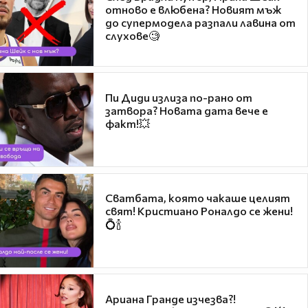
отново е влюбена? Новият мъж
до супермодела разпали лавина от
слухове🧐
Пи Диди излиза по-рано от
затвора? Новата дата вече е
факт!💥
Сватбата, която чакаше целият
свят! Кристиано Роналдо се жени!
💍🍾
Ариана Гранде изчезва?!