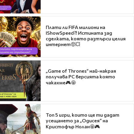
Плати ли FIFA милиони на
IShowSpeed?! Истината зад
сделката, която разтърси целия
интернет🤑💥
„Game of Thrones“ най-накрая
получава PC версията която
чакахме🎮🤩
Топ 5 игри, които ще ти дадат
усещането за „Одисея“ на
Кристофър Нолан🤩🎮