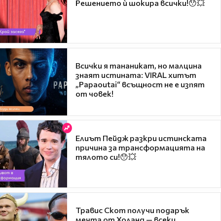
Решението ѝ шокира всички!😯💥
Всички я тананикат, но малцина
знаят истината: VIRAL хитът
„Papaoutai“ всъщност не е изпят
от човек!
Елиът Пейдж разкри истинската
причина за трансформацията на
тялото си!😯💥
Травис Скот получи подарък
мечта от Холанд — всеки