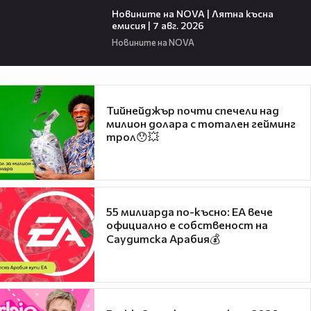
Новините на NOVA | Лятна късна
емисия | 7 авг. 2026
Новините на NOVA
Тийнейджър почти спечели над
милион долара с тотален гейминг
трол😯💥
55 милиарда по-късно: EA вече
официално е собственост на
Саудитска Арабия💰