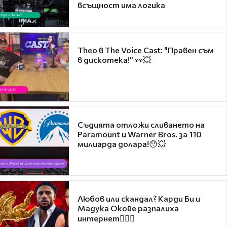
всъщност има логика
Theo в The Voice Cast: "Правен съм
в дискотека!" 👀💥
Съдията отложи сливането на
Paramount и Warner Bros. за 110
милиарда долара!😯💥
Любов или скандал? Карди Би и
Мадука Окойе разпалиха
интернет❤️‍🔥🔥