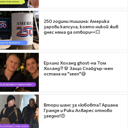
250 години тишина: Америка
зарови капсула, която никой жив
днес няма да отвори👀💥
Ерлинг Холанд ghost-на Том
Холанд?! 💀 Защо Спайдър-мен
остана на "seen"😅
Втори шанс за любовта? Ариана
Гранде и Рики Алварес отново
заедно!😍