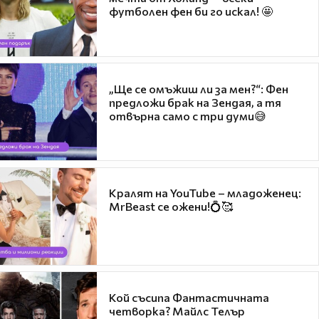
футболен фен би го искал! 🤩
„Ще се омъжиш ли за мен?“: Фен
предложи брак на Зендая, а тя
отвърна само с три думи😅
Кралят на YouTube – младоженец:
MrBeast се ожени!💍🥰
Кой съсипа Фантастичната
четворка? Майлс Телър