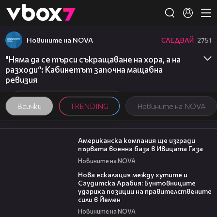
Member of
👾
Новините на NOVA
СЛЕДВАЙ
2751
"Няма да се търси съкращаване на хора, а на
разходи“: Кабинетът започна мащабна
ревизия
Всички
TRENDING
Новините на NOVA
00:53
Американска компания ще изгради
първата военна база в Ивицата Газа
Новините на NOVA
00:47
Нова ескалация между хутите и
Саудитска Арабия: Бунтовниците
удариха позиции на правителствените
сили в Йемен
Новините на NOVA
20:17