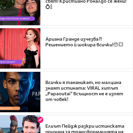
свят! Кристиано Роналдо се жени!
💍🍾
Ариана Гранде изчезва?!
Решението ѝ шокира всички!😯💥
Всички я тананикат, но малцина
знаят истината: VIRAL хитът
„Papaoutai“ всъщност не е изпят
от човек!
Елиът Пейдж разкри истинската
причина за трансформацията на