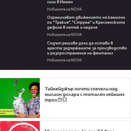
сили в Йемен
Новините на NOVA
00:51
Ограничават движението на камиони
по "Тракия", "Струма" и Кресненското
дефиле в петък и неделя
Новините на NOVA
00:35
Съдът решава дали да остави в
ареста задържаните за производство
и разпространение на фентанил
Новините на NOVA
Тийнейджър почти спечели над
милион долара с тотален гейминг
трол😯💥