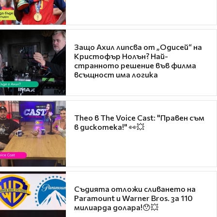
Защо Ахил липсва от „Одисей“ на
Кристофър Нолън? Най-
странното решение във филма
всъщност има логика
Theo в The Voice Cast: "Правен съм
в дискотека!" 👀💥
Съдията отложи сливането на
Paramount и Warner Bros. за 110
милиарда долара!😯💥