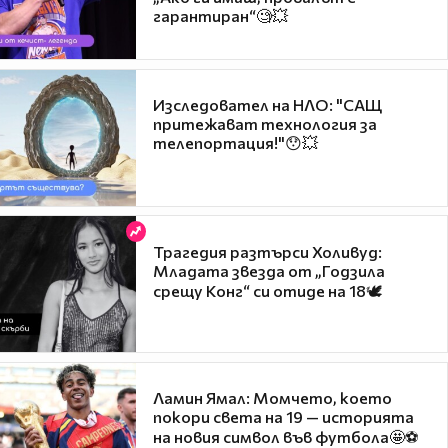
гарантиран“🧐💥
Изследовател на НЛО: "САЩ
притежават технология за
телепортация!"😯💥
Трагедия разтърси Холивуд:
Младата звезда от „Годзила
срещу Конг“ си отиде на 18🕊️
Ламин Ямал: Момчето, което
покори света на 19 — историята
на новия символ във футбола🤩⚽