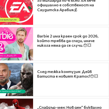
55 милиарда по-късно: EA вече
официално е собственост на
Саудитска Арабия💰
Barbie 2 има краен срок до 2026,
който трябва да спази, иначе
никога няма да се случи.😯💥
След тежка контузия: Дейв
Батиста е новият Кратос!😯💥
„Спайдър-мен: Нов ден“ буквално