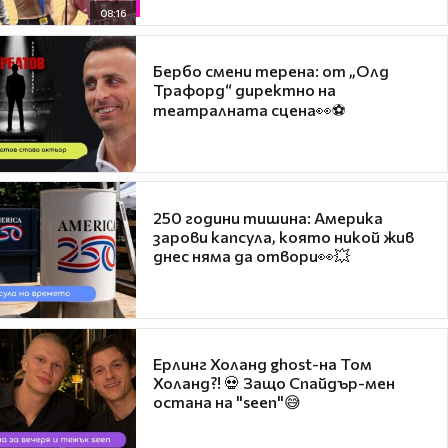
08:16
Бербо смени терена: от „Олд
Трафорд“ директно на
театралната сцена👀⚽
250 години тишина: Америка
зарови капсула, която никой жив
днес няма да отвори👀💥
Ерлинг Холанд ghost-на Том
Холанд?! 💀 Защо Спайдър-мен
остана на "seen"😅