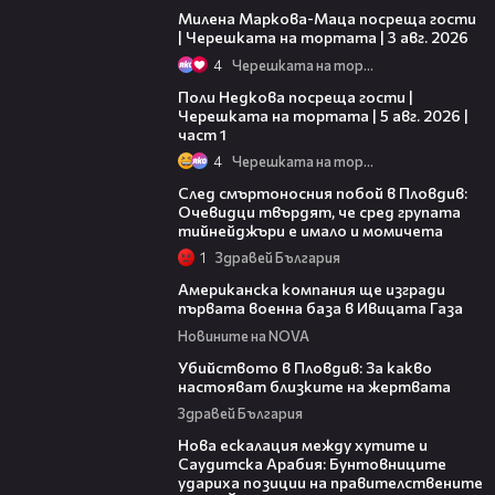
Милена Маркова-Маца посреща гости
| Черешката на тортата | 3 авг. 2026
4
Черешката на тортата
19:25
Поли Недкова посреща гости |
Черешката на тортата | 5 авг. 2026 |
част 1
4
Черешката на тортата
09:32
След смъртоносния побой в Пловдив:
Очевидци твърдят, че сред групата
тийнейджъри е имало и момичета
1
Здравей България
00:53
Американска компания ще изгради
първата военна база в Ивицата Газа
Новините на NOVA
11:38
Убийството в Пловдив: За какво
настояват близките на жертвата
Здравей България
00:47
Нова ескалация между хутите и
Саудитска Арабия: Бунтовниците
удариха позиции на правителствените