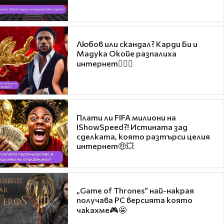
Любов или скандал? Карди Би и
Мадука Окойе разпалиха
интернет❤️‍🔥🔥
Плати ли FIFA милиони на
IShowSpeed?! Истината зад
сделката, която разтърси целия
интернет🤑💥
„Game of Thrones“ най-накрая
получава PC версията която
чакахме🎮🤩