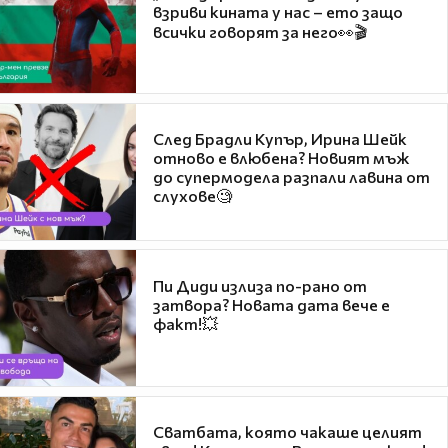
взриви кината у нас – ето защо
всички говорят за него👀🎬
След Брадли Купър, Ирина Шейк
отново е влюбена? Новият мъж
до супермодела разпали лавина от
слухове🧐
Пи Диди излиза по-рано от
затвора? Новата дата вече е
факт!💥
Сватбата, която чакаше целият