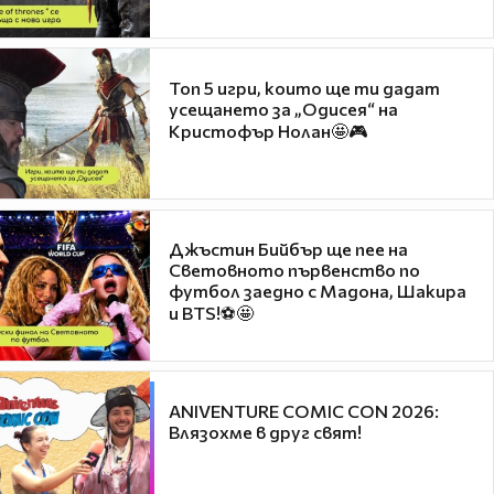
Топ 5 игри, които ще ти дадат
усещането за „Одисея“ на
Кристофър Нолан🤩🎮
Джъстин Бийбър ще пее на
Световното първенство по
футбол заедно с Мадона, Шакира
и BTS!⚽🤩
ANIVENTURE COMIC CON 2026:
Влязохме в друг свят!