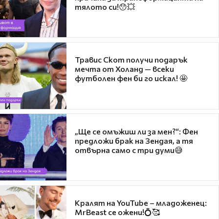
тялото си!😯💥
Травис Скот получи подарък
мечта от Холанд — всеки
футболен фен би го искал! 🤩
„Ще се омъжиш ли за мен?“: Фен
предложи брак на Зендая, а тя
отвърна само с три думи😅
Кралят на YouTube – младоженец:
MrBeast се ожени!💍🥰