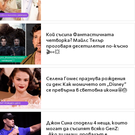
Кой съсипа Фантастичната
четворка? Майлс Телър
проговаря десетилетие по-късно
🎬👀💥
Селена Гомес празнува рождения
си ден: Как момичето от „Disney“
се превърна в световна икона🤩🎂
Джон Сина сподели 4 неща, които
могат да съсипят всяко GenZ:
„Ако ги имаш, провалът е