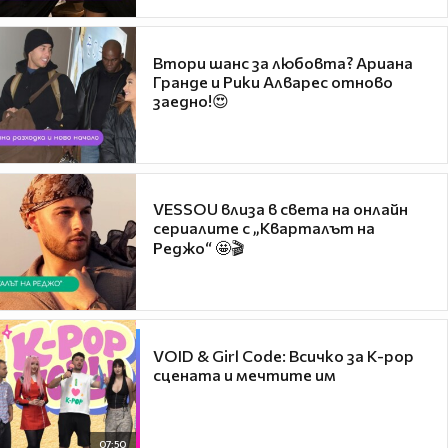
Втори шанс за любовта? Ариана
Гранде и Рики Алварес отново
заедно!😍
VESSOU влиза в света на онлайн
сериалите с „Кварталът на
Реджо“ 🤩🎬
VOID & Girl Code: Всичко за K-pop
сцената и мечтите им
07:50