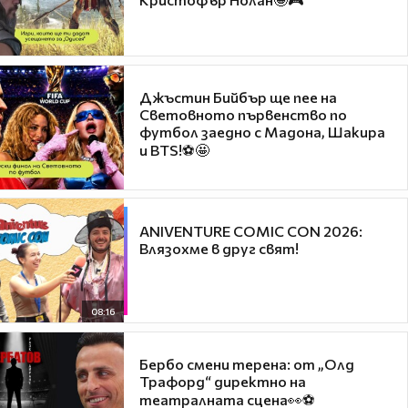
Джъстин Бийбър ще пее на
Световното първенство по
футбол заедно с Мадона, Шакира
и BTS!⚽🤩
ANIVENTURE COMIC CON 2026:
Влязохме в друг свят!
08:16
Бербо смени терена: от „Олд
Трафорд“ директно на
театралната сцена👀⚽