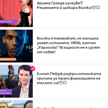
Ариана Гранде изчезва?!
Решението ѝ шокира всички!😯💥
Всички я тананикат, но малцина
знаят истината: VIRAL хитът
„Papaoutai“ всъщност не е изпят
от човек!
Елиът Пейдж разкри истинската
причина за трансформацията на
тялото си!😯💥