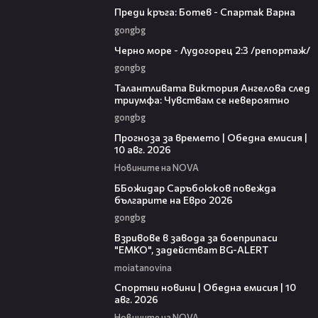
Преди кръга: Ботев - Спартак Варна
gongbg
06:06
Черно море - Лудогорец 2:3 /репортаж/
gongbg
00:39
Талантливата Виктория Ангелова след
триумфа: Чувствам се невероятно
gongbg
01:53
Прогноза за времето | Обедна емисия |
10 авг. 2026
Новините на NOVA
01:18
ББожидар Саръбоюков повежда
българите на Евро 2026
gongbg
00:34
Взривове в завода за боеприпаси
"ЕМКО", задействат BG-ALERT
moiatanovina
04:48
Спортни новини | Обедна емисия | 10
aвг. 2026
Новините на NOVA