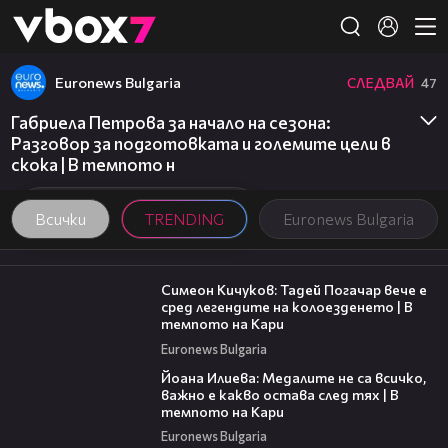
Member of
👾
Euronews Bulgaria
СЛЕДВАЙ
47
Габриела Петрова за начало на сезона:
Разговор за подготовката и големите цели в
скока | В темпото н
Всички
TRENDING
Euronews Bulgaria
11:23
Симеон Кичуков: Тадей Погачар вече е
сред легендите на колоезденето | В
темпото на Кари
Euronews Bulgaria
14:33
Йоана Илиева: Медалите не са всичко,
важно е какво остава след тях | В
темпото на Кари
Euronews Bulgaria
05:30