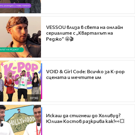
VESSOU влиза в света на онлайн
сериалите с „Кварталът на
Реджо“ 🤩🎬
VOID & Girl Code: Всичко за K-pop
сцената и мечтите им
07:50
Искаш да стигнеш до Холивуд?
Юлиан Костов разкрива как!👀💥