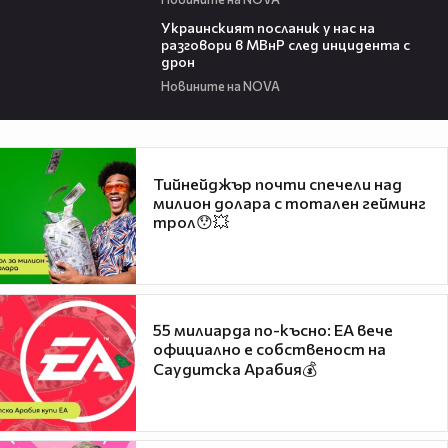
03:04
Украинският посланик у нас на
разговори в МВнР след инцидента с
дрон
Новините на NOVA
Тийнейджър почти спечели над
милион долара с тотален гейминг
трол😯💥
55 милиарда по-късно: EA вече
официално е собственост на
Саудитска Арабия💰