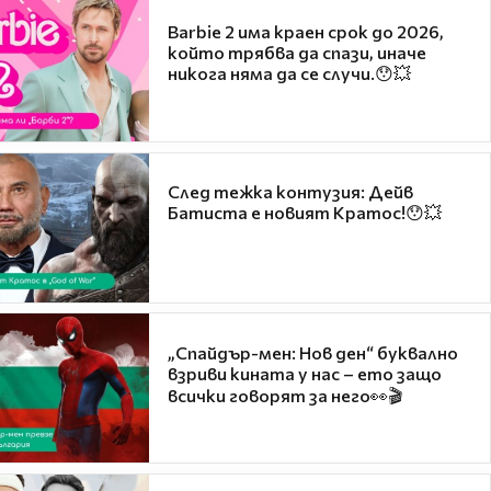
Barbie 2 има краен срок до 2026,
който трябва да спази, иначе
никога няма да се случи.😯💥
След тежка контузия: Дейв
Батиста е новият Кратос!😯💥
„Спайдър-мен: Нов ден“ буквално
взриви кината у нас – ето защо
всички говорят за него👀🎬