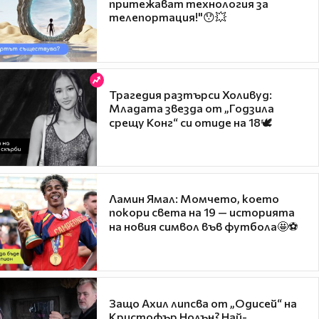
притежават технология за
телепортация!"😯💥
Трагедия разтърси Холивуд:
Младата звезда от „Годзила
срещу Конг“ си отиде на 18🕊️
Ламин Ямал: Момчето, което
покори света на 19 — историята
на новия символ във футбола🤩⚽
Защо Ахил липсва от „Одисей“ на
Кристофър Нолън? Най-