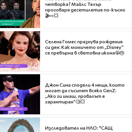
четворка? Майлс Телър
проговаря десетилетие по-късно
🎬👀💥
Селена Гомес празнува рождения
си ден: Как момичето от „Disney“
се превърна в световна икона🤩🎂
Джон Сина сподели 4 неща, които
могат да съсипят всяко GenZ:
„Ако ги имаш, провалът е
гарантиран“🧐💥
Изследовател на НЛО: "САЩ