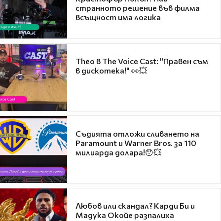
странното решение във филма
всъщност има логика
Theo в The Voice Cast: "Правен съм
в дискотека!" 👀💥
Съдията отложи сливането на
Paramount и Warner Bros. за 110
милиарда долара!😯💥
Любов или скандал? Карди Би и
Мадука Окойе разпалиха