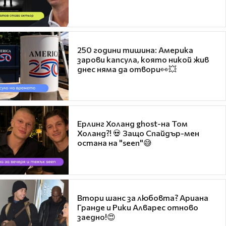
250 години тишина: Америка
зарови капсула, която никой жив
днес няма да отвори👀💥
Ерлинг Холанд ghost-на Том
Холанд?! 💀 Защо Спайдър-мен
остана на "seen"😅
Втори шанс за любовта? Ариана
Гранде и Рики Алварес отново
заедно!😍