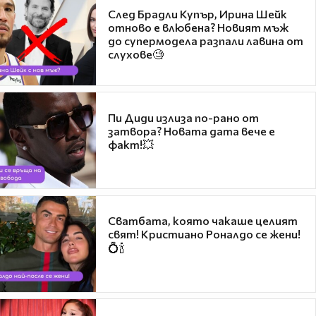
След Брадли Купър, Ирина Шейк
отново е влюбена? Новият мъж
до супермодела разпали лавина от
слухове🧐
Пи Диди излиза по-рано от
затвора? Новата дата вече е
факт!💥
Сватбата, която чакаше целият
свят! Кристиано Роналдо се жени!
💍🍾