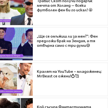
Травис Скот получи подарък
мечта от Холанд — всеки
футболен фен би го искал! 🤩
„Ще се омъжиш ли за мен?“: Фен
предложи брак на Зендая, а тя
отвърна само с три думи😅
Кралят на YouTube – младоженец:
MrBeast се ожени!💍🥰
Кой съсипа Фантастичната