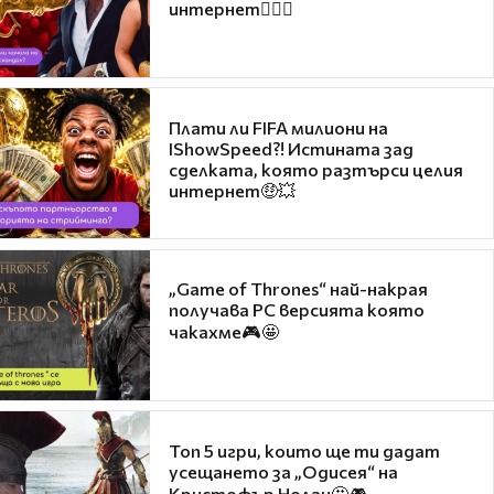
интернет❤️‍🔥🔥
Плати ли FIFA милиони на
IShowSpeed?! Истината зад
сделката, която разтърси целия
интернет🤑💥
„Game of Thrones“ най-накрая
получава PC версията която
чакахме🎮🤩
Топ 5 игри, които ще ти дадат
усещането за „Одисея“ на
Кристофър Нолан🤩🎮