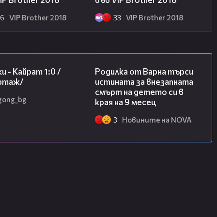
26
VIP Brother 2018
33
VIP Brother 2018
05:57
03:09
и - Кайрат 1:0 /
Родилка от Варна търси
ртаж/
истината за внезапната
смърт на детето си в
gong_bg
края на 9 месец
3
Новините на NOVA