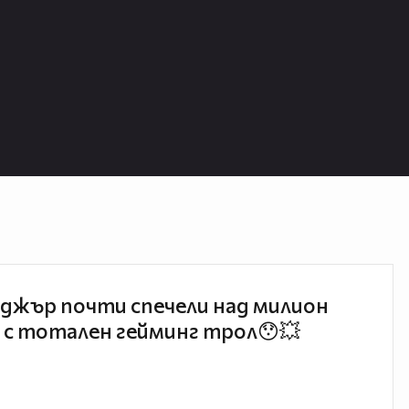
джър почти спечели над милион
 с тотален гейминг трол😯💥