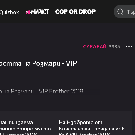
Quizbox
СЛЕДВАЙ
3935
стта на Розмари - VIP
а Розмари - VIP Brother 2018
07:57
04:59
тантин заема
Най-доброто от
тното второ място
Константин Трендафилов
IP Brother 2018
във VIP Brother 2018