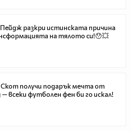
Пейдж разкри истинската причина
нсформацията на тялото си!😯💥
 Скот получи подарък мечта от
 — всеки футболен фен би го искал!