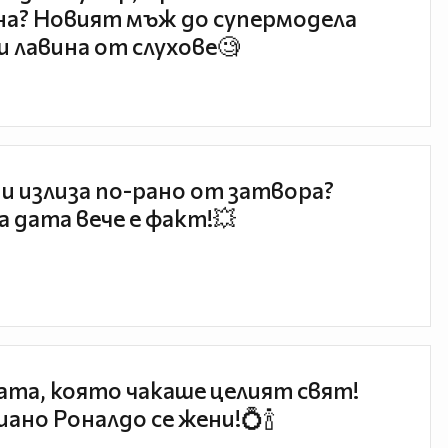
а? Новият мъж до супермодела
и лавина от слухове🧐
и излиза по-рано от затвора?
 дата вече е факт!💥
та, която чакаше целият свят!
ано Роналдо се жени!💍🍾