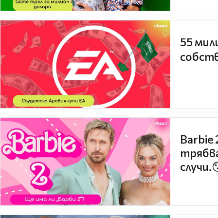
55 мил
собств
Barbie
трябва
случи.