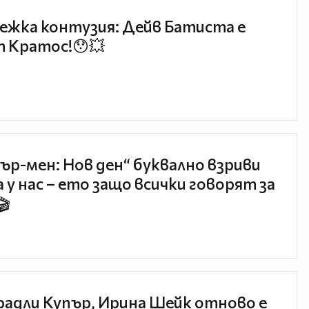
ежка контузия: Дейв Батиста е
 Кратос!😯💥
ър-мен: Нов ден“ буквално взриви
 у нас – ето защо всички говорят за
🎬
радли Купър, Ирина Шейк отново е