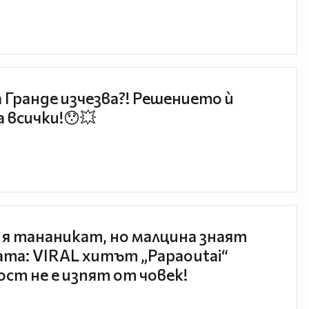
 Гранде изчезва?! Решението ѝ
 всички!😯💥
 я тананикат, но малцина знаят
та: VIRAL хитът „Papaoutai“
ст не е изпят от човек!