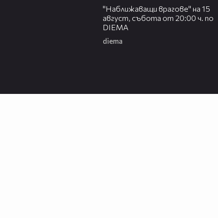
"Наближаващи врагове" на 15
август, събота от 20:00 ч. по
DIEMA
diema