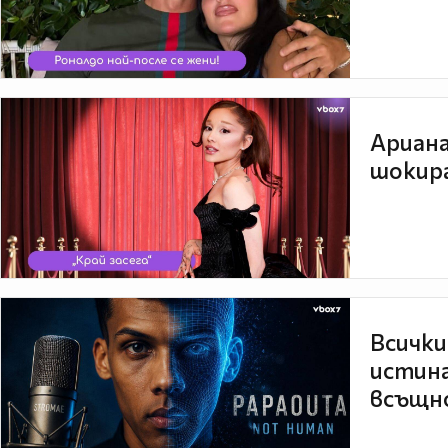
Ариана
шокира
Всички
истина
всъщно