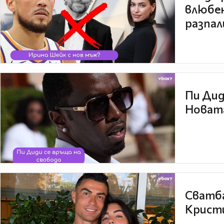
влюбен
разпал
Пи Дид
Новата
Сватба
Кристи