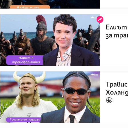
Елиът 
за тра
Травис
Холанд
🤩