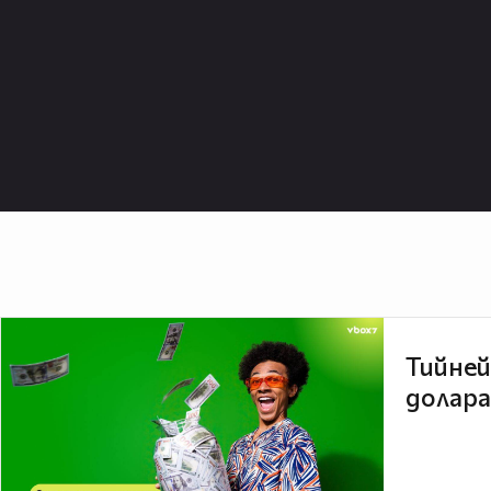
Тийней
долара