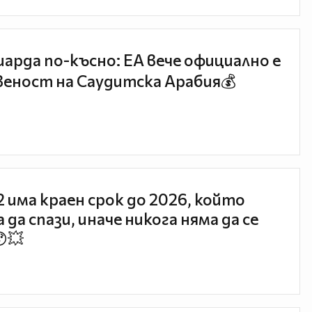
иарда по-късно: EA вече официално е
еност на Саудитска Арабия💰
 2 има краен срок до 2026, който
 да спази, иначе никога няма да се
😯💥