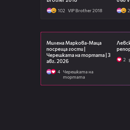
102
VIP Brother 2018
20:17
Милена Маркова-Маца
Левск
посреща гости |
репо
Черешката на тортата | 3
2
авг. 2026
4
Черешката на
тортата