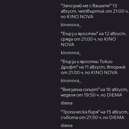
"Запознай ме с вашите" 13
август, четвъртък от 21:00 ч.
по KINO NOVA
kinonova_
00:22
"Бърз и яростен" на 12 август,
сряда от 21:00 ч. по KINO
NOVA
kinonova_
00:31
"Бързи и яростни Токио
Дрифт" на 11 август, вторник
от 21:00 ч. по KINO NOVA
kinonova_
00:33
"Внезапна смърт" на 16 август,
неделя от 19:50 ч. по DIEMA
diema
00:32
"Тропическа буря" на 15 август,
събота от 21:50 ч. по DIEMA
diema
00:30