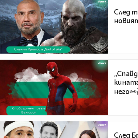
След т
новият
„Спайд
кината
него👀
След Б