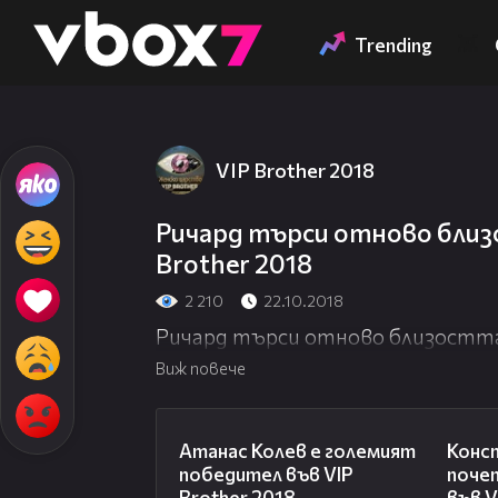
Member of
👾
Trending
VIP Brother 2018
Ричард търси отново близо
Brother 2018
2 210
22.10.2018
Ричард търси отново близостта н
Виж повече
06:03
Атанас Колев е големият
Конс
победител във VIP
поче
Brother 2018
във V