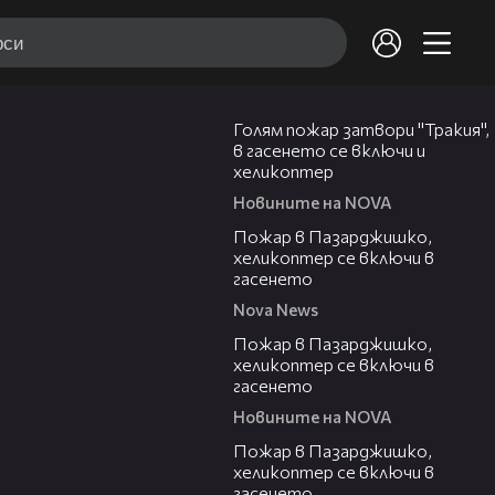
00:33
Голям пожар затвори "Тракия",
в гасенето се включи и
хеликоптер
Новините на NOVA
00:39
Пожар в Пазарджишко,
хеликоптер се включи в
гасенето
Nova News
00:24
Пожар в Пазарджишко,
хеликоптер се включи в
гасенето
Новините на NOVA
00:07
Пожар в Пазарджишко,
хеликоптер се включи в
гасенето