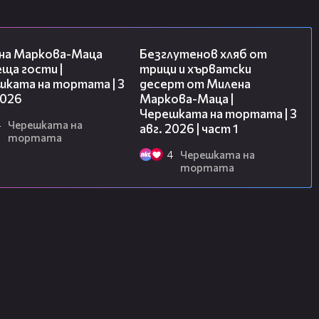
20:17
16:02
на Маркова-Маца
Безглутенов хляб от
ща гости |
трици и хърватски
шката на тортата | 3
десерт от Милена
2026
Маркова-Маца |
Черешката на тортата | 3
4
Черешката на
авг. 2026 | част 1
тортата
4
Черешката на
тортата