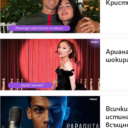
Кристи
Ариана
шокира
Всички
истина
всъщно