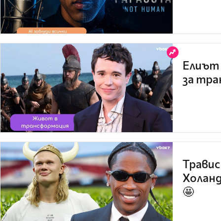
Елиът 
за тра
Травис
Холанд
🤩