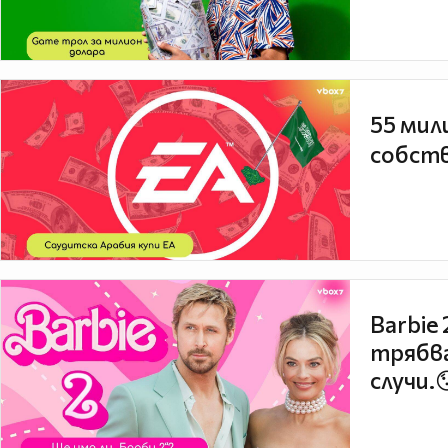
55 мил
собств
Barbie
трябва
случи.