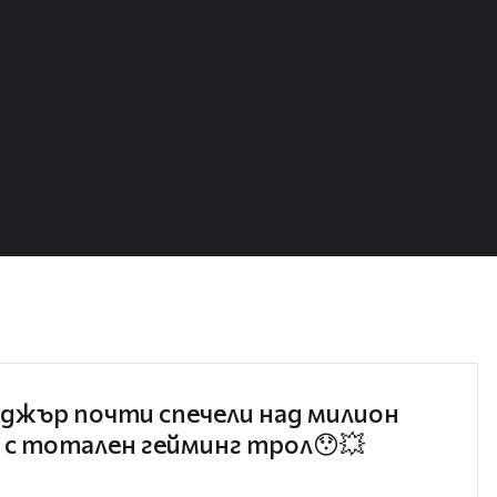
джър почти спечели над милион
 с тотален гейминг трол😯💥