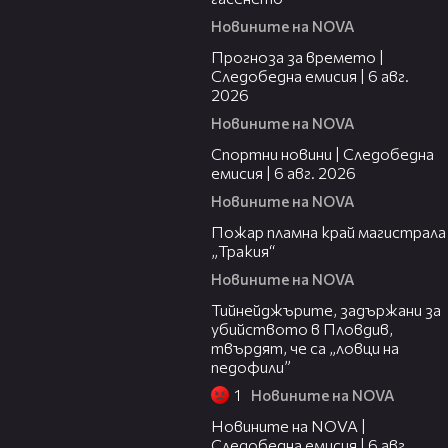
Новините на NOVA
02:19
Прогноза за времето |
Следобедна емисия | 6 авг.
2026
Новините на NOVA
03:49
Спортни новини | Следобедна
емисия | 6 авг. 2026
Новините на NOVA
00:26
Пожар пламна край магистрала
„Тракия“
Новините на NOVA
03:08
Тийнейджърите, задържани за
убийството в Пловдив,
твърдят, че са „ловци на
педофили”
1
Новините на NOVA
12:58
Новините на NOVA |
Следобедна емисия | 6 авг.