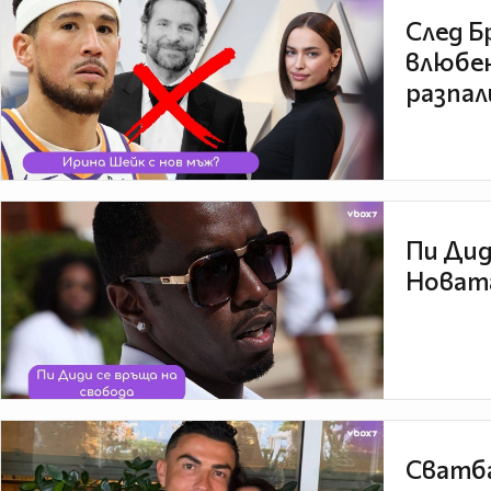
След Б
влюбен
разпал
Пи Дид
Новата
Сватба