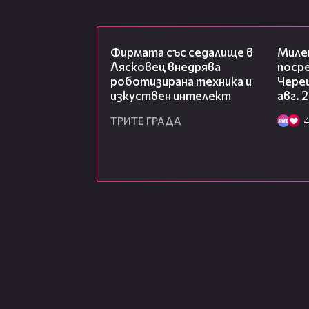
00:06
Фирмата със седалище в
Миле
Лясковец внедрява
посре
роботизирана техника и
Чере
изкуствен интелект
авг. 
ТРИТЕ ГРАДА