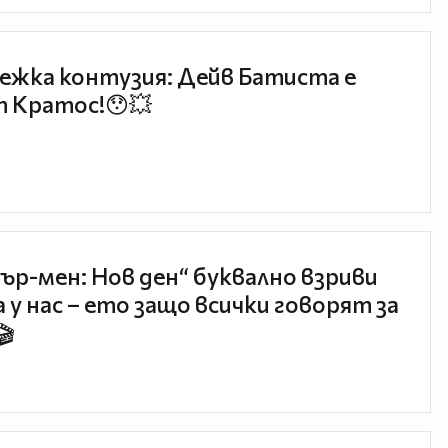
ежка контузия: Дейв Батиста е
 Кратос!😯💥
ър-мен: Нов ден“ буквално взриви
 у нас – ето защо всички говорят за
🎬