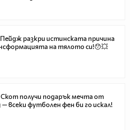
Пейдж разкри истинската причина
нсформацията на тялото си!😯💥
 Скот получи подарък мечта от
 — всеки футболен фен би го искал!