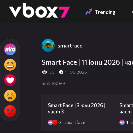
Member of
👾
Trending
smartface
Това съдържание
Smart Face | 11 юни 2026 | ч
36
11.06.2026
Виж повече
22:03
Smart Face | 3 юли 2026 |
Smart
част 3
част 
3
smartface
1