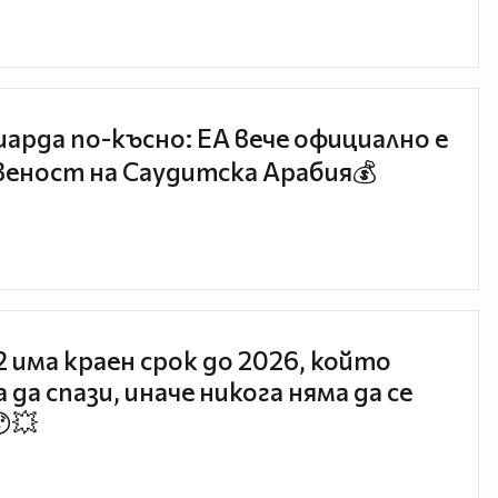
иарда по-късно: EA вече официално е
еност на Саудитска Арабия💰
 2 има краен срок до 2026, който
 да спази, иначе никога няма да се
😯💥