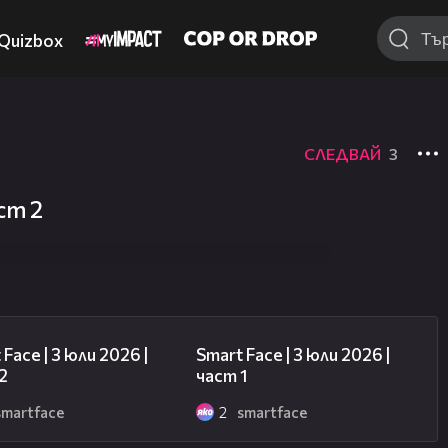
Quizbox
СЛЕДВАЙ
3
 не е достъпно.
аст 2
15:41
12:12
 Face | 3 юли 2026 |
Smart Face | 3 юли 2026 |
2
част 1
smartface
2
smartface