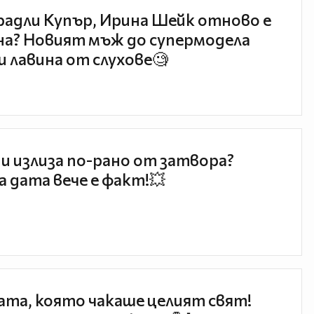
радли Купър, Ирина Шейк отново е
а? Новият мъж до супермодела
и лавина от слухове🧐
и излиза по-рано от затвора?
 дата вече е факт!💥
та, която чакаше целият свят!