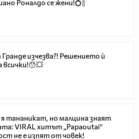
ано Роналдо се жени!💍🍾
 Гранде изчезва?! Решението ѝ
 всички!😯💥
 я тананикат, но малцина знаят
та: VIRAL хитът „Papaoutai“
ст не е изпят от човек!