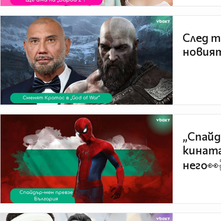
След т
новият
„Спайд
кината
него👀