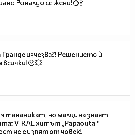
ано Роналдо се жени!💍🍾
 Гранде изчезва?! Решението ѝ
 всички!😯💥
 я тананикат, но малцина знаят
та: VIRAL хитът „Papaoutai“
ст не е изпят от човек!