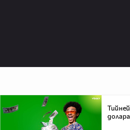
Тийней
долара