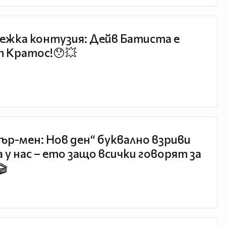
ежка контузия: Дейв Батиста е
 Кратос!😯💥
ър-мен: Нов ден“ буквално взриви
 у нас – ето защо всички говорят за
🎬