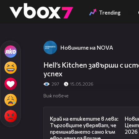
Member of
👾
Trending
Новините на NOVA
Hell‘s Kitchen завърши с и
успех
297
15.05.2026
Виж повече
05:49
Край на етикетите в лева:
Новин
Търговците уверяват, че
Центр
преминаването само към
2026
евро няма да вдигне