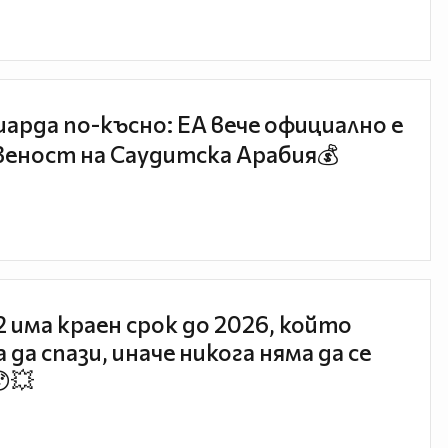
иарда по-късно: EA вече официално е
еност на Саудитска Арабия💰
 2 има краен срок до 2026, който
 да спази, иначе никога няма да се
😯💥