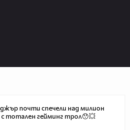
джър почти спечели над милион
 с тотален гейминг трол😯💥