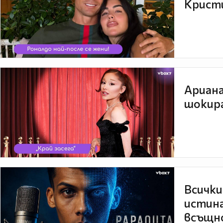
Кристи
Ариана
шокира
Всички
истина
всъщно