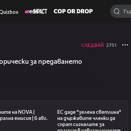
Quizbox
СЛЕДВАЙ
2751
сторически за предаването
47:06
03:04
ите на NOVA |
ЕС даде "зелена светлина"
ална емисия | 6 авг.
на държавите членки да
спрат сигналите за
полиция в навигационните