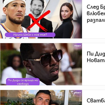
След Б
влюбен
разпал
Пи Дид
Новата
Сватба