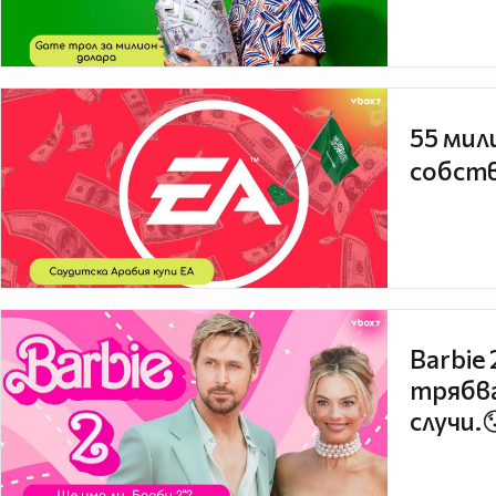
55 мил
собств
Barbie
трябва
случи.