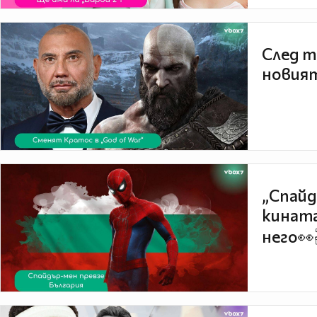
След т
новият
„Спайд
кината
него👀