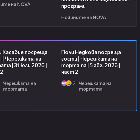
ите на NOVA
програми
Новините на NOVA
16:45
13:03
и Касабие посреща
Поли Недкова посреща
 | Черешката на
гости | Черешката на
та | 31 юли 2026 |
тортата | 5 авг. 2026 |
 2
част 2
Черешката на
2
Черешката на
тортата
тортата