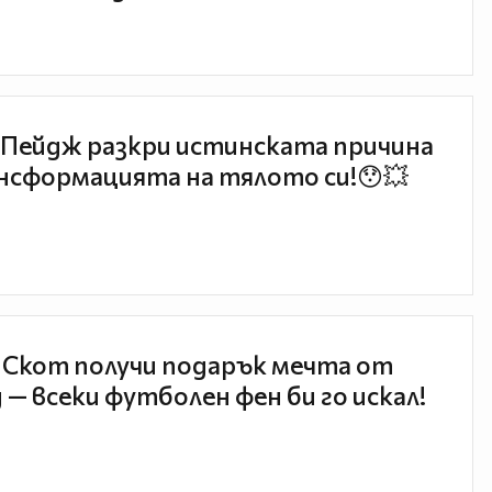
Пейдж разкри истинската причина
нсформацията на тялото си!😯💥
 Скот получи подарък мечта от
 — всеки футболен фен би го искал!