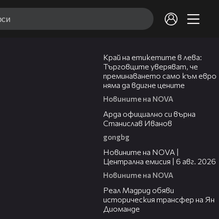
05:49
Край на етикетите в лева:
Търговците уверяват, че
преминаването само към евро
няма да вдигне цените
Новините на NOVA
00:19
Арда официално си върна
Станислав Иванов
gongbg
47:06
Новините на NOVA |
Централна емисия | 6 авг. 2026
Новините на NOVA
00:29
Реал Мадрид обяви
историческия трансфер на Ян
Диоманде