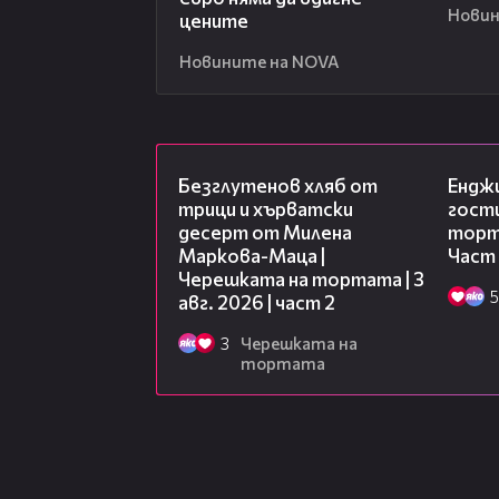
Новин
цените
Новините на NOVA
15:35
Безглутенов хляб от
Ендж
трици и хърватски
гости
десерт от Милена
торта
Маркова-Маца |
Част
Черешката на тортата | 3
5
авг. 2026 | част 2
3
Черешката на
тортата