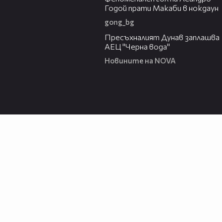
Годой прати Макаби в нокдаун
gong_bg
03:51
Пресъхналият Дунав заплашва
АЕЦ "Черна вода"
Новините на NOVA