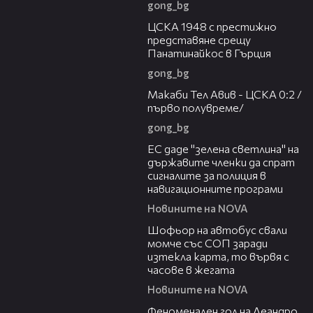
gong_bg
01:28
ЦСКА 1948 с престижно
представяне срещу
Панатинайкос в Гърция
gong_bg
04:36
Макаби Тел Авив - ЦСКА 0:2 /
първо полувреме/
gong_bg
03:04
ЕС даде "зелена светлина" на
държавите членки да спрат
сигналите за полиция в
навигационните програми
Новините на NOVA
03:35
Шофьор на автобус свали
момче със СОП заради
изтекла карта, то вървя с
часове в жегата
Новините на NOVA
01:43
Феноменален гол на Леандро