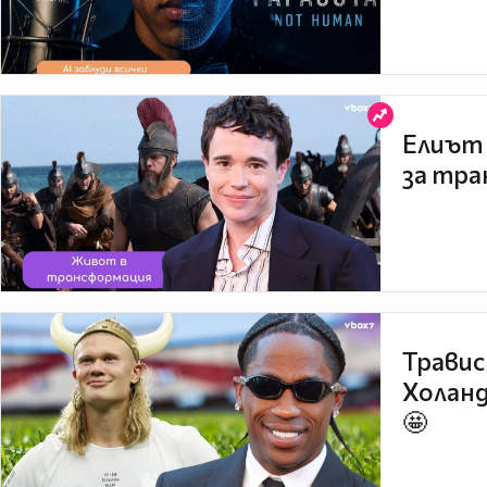
Елиът 
за тра
Травис
Холанд
🤩