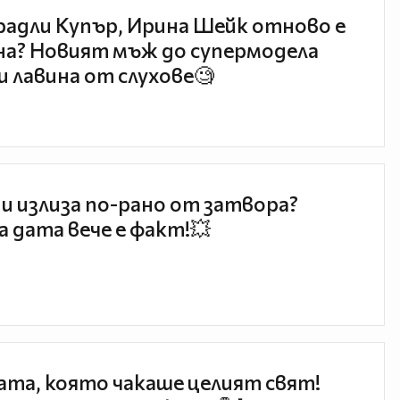
радли Купър, Ирина Шейк отново е
а? Новият мъж до супермодела
и лавина от слухове🧐
и излиза по-рано от затвора?
 дата вече е факт!💥
та, която чакаше целият свят!