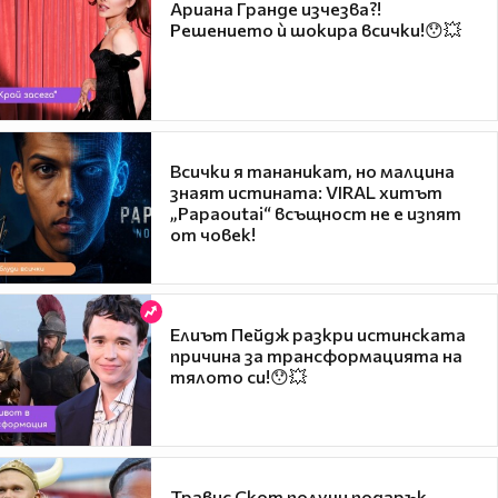
Ариана Гранде изчезва?!
Решението ѝ шокира всички!😯💥
Всички я тананикат, но малцина
знаят истината: VIRAL хитът
„Papaoutai“ всъщност не е изпят
от човек!
Елиът Пейдж разкри истинската
причина за трансформацията на
тялото си!😯💥
Травис Скот получи подарък