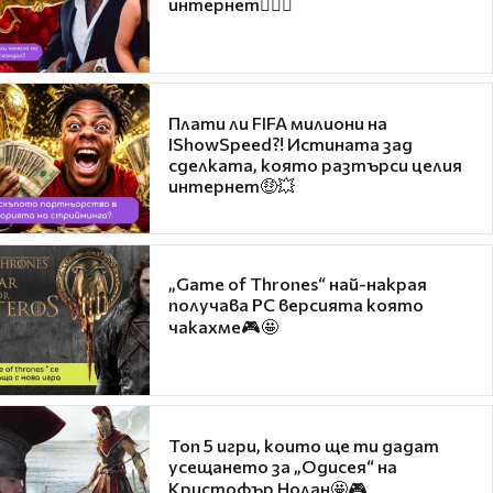
интернет❤️‍🔥🔥
Плати ли FIFA милиони на
IShowSpeed?! Истината зад
сделката, която разтърси целия
интернет🤑💥
„Game of Thrones“ най-накрая
получава PC версията която
чакахме🎮🤩
Топ 5 игри, които ще ти дадат
усещането за „Одисея“ на
Кристофър Нолан🤩🎮