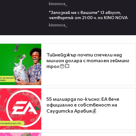
kinonova_
00:23
"Запознай ме с вашите" 13 август,
четвъртък от 21:00 ч. по KINO NOVA
kinonova_
Тийнейджър почти спечели над
милион долара с тотален гейминг
трол😯💥
55 милиарда по-късно: EA вече
официално е собственост на
Саудитска Арабия💰