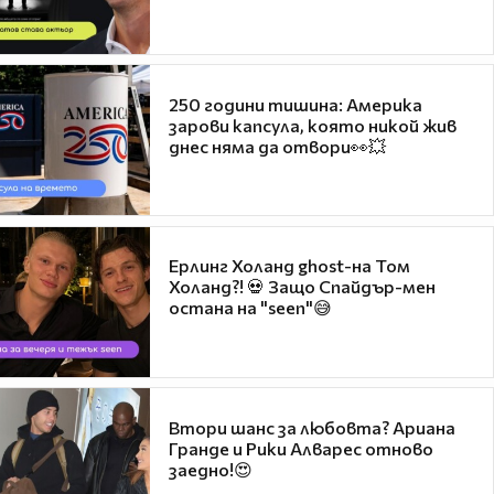
250 години тишина: Америка
зарови капсула, която никой жив
днес няма да отвори👀💥
Ерлинг Холанд ghost-на Том
Холанд?! 💀 Защо Спайдър-мен
остана на "seen"😅
Втори шанс за любовта? Ариана
Гранде и Рики Алварес отново
заедно!😍