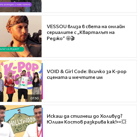
VESSOU влиза в света на онлайн
сериалите с „Кварталът на
Реджо“ 🤩🎬
VOID & Girl Code: Всичко за K-pop
сцената и мечтите им
07:50
Искаш да стигнеш до Холивуд?
Юлиан Костов разкрива как!👀💥