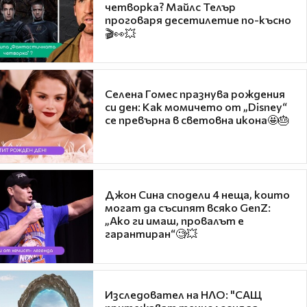
четворка? Майлс Телър
проговаря десетилетие по-късно
🎬👀💥
Селена Гомес празнува рождения
си ден: Как момичето от „Disney“
се превърна в световна икона🤩🎂
Джон Сина сподели 4 неща, които
могат да съсипят всяко GenZ:
„Ако ги имаш, провалът е
гарантиран“🧐💥
Изследовател на НЛО: "САЩ