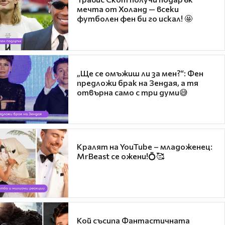
мечта от Холанд — всеки
футболен фен би го искал! 🤩
„Ще се омъжиш ли за мен?“: Фен
предложи брак на Зендая, а тя
отвърна само с три думи😅
Кралят на YouTube – младоженец:
MrBeast се ожени!💍🥰
Кой съсипа Фантастичната