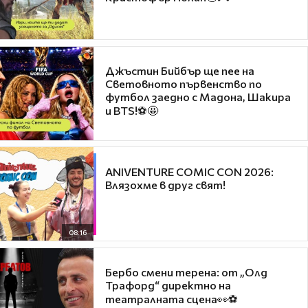
Джъстин Бийбър ще пее на
Световното първенство по
футбол заедно с Мадона, Шакира
и BTS!⚽🤩
ANIVENTURE COMIC CON 2026:
Влязохме в друг свят!
08:16
Бербо смени терена: от „Олд
Трафорд“ директно на
театралната сцена👀⚽