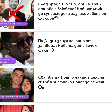
След Брадли Купър, Ирина Шейк
отново е влюбена? Новият мъж
до супермодела разпали лавина от
слухове🧐
Пи Диди излиза по-рано от
затвора? Новата дата вече е
факт!💥
Сватбата, която чакаше целият
свят! Кристиано Роналдо се жени!
💍🍾