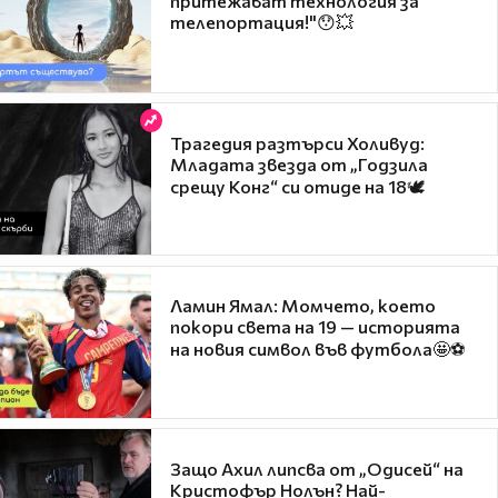
притежават технология за
телепортация!"😯💥
Трагедия разтърси Холивуд:
Младата звезда от „Годзила
срещу Конг“ си отиде на 18🕊️
Ламин Ямал: Момчето, което
покори света на 19 — историята
на новия символ във футбола🤩⚽
Защо Ахил липсва от „Одисей“ на
Кристофър Нолън? Най-