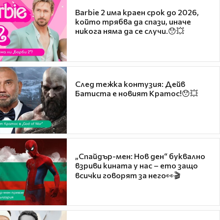
Barbie 2 има краен срок до 2026,
който трябва да спази, иначе
никога няма да се случи.😯💥
След тежка контузия: Дейв
Батиста е новият Кратос!😯💥
„Спайдър-мен: Нов ден“ буквално
взриви кината у нас – ето защо
всички говорят за него👀🎬