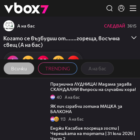
Member of
👾
А на бас
СЛЕДВАЙ
3615
Когато се възбудиш от.......гореща, восъчна
свещ (А на бас)
Всички
TRENDING
А на бас
05:05
Празнична ЛУДНИЦА! Мадама задава
СКАНДАЛНИ въпроси на случайни хора!
40
А на бас
02:54
ЯК пич сграбчи готина МАЦКА за
БАЛКОНА
113
А на бас
16:45
Енджи Касабие посреща гости |
Черешката на тортата | 31 юли 2026 |
Част 2