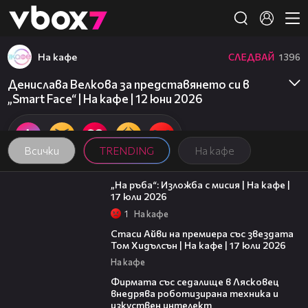
Member of
👾
На кафе
СЛЕДВАЙ
1396
Денислава Велкова за представянето си в
„Smart Face“ | На кафе | 12 юни 2026
Всички
TRENDING
На кафе
09:09
„На ръба“: Изложба с мисия | На кафе |
17 юли 2026
1
На кафе
02:58
Стаси Айви на премиера със звездата
Том Хидълсън | На кафе | 17 юли 2026
На кафе
00:06
Фирмата със седалище в Лясковец
внедрява роботизирана техника и
изкуствен интелект