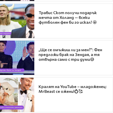
Травис Скот получи подарък
мечта от Холанд — всеки
футболен фен би го искал! 🤩
„Ще се омъжиш ли за мен?“: Фен
предложи брак на Зендая, а тя
отвърна само с три думи😅
Кралят на YouTube – младоженец:
MrBeast се ожени!💍🥰