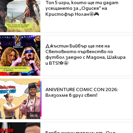
Топ 5 игри, които ще ти дадат
усещането за „Одисея“ на
Кристофър Нолан🤩🎮
Джъстин Бийбър ще пее на
Световното първенство по
футбол заедно с Мадона, Шакира
и BTS!⚽🤩
ANIVENTURE COMIC CON 2026:
Влязохме в друг свят!
08:16
Бербо смени терена: от „Олд