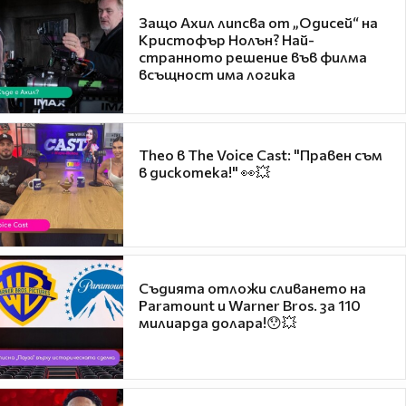
Защо Ахил липсва от „Одисей“ на
Кристофър Нолън? Най-
странното решение във филма
всъщност има логика
Theo в The Voice Cast: "Правен съм
в дискотека!" 👀💥
Съдията отложи сливането на
Paramount и Warner Bros. за 110
милиарда долара!😯💥