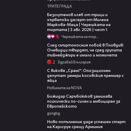
ТРИТЕ ГРАДА
16:02
Безглутенов хляб от трици и
хърватски десерт от Милена
Маркова-Маца | Черешката на
тортата | 3 авг. 2026 | част 1
5
Черешката на тортата
09:32
След смъртоносния побой в Пловдив:
Очевидци твърдят, че сред групата
тийнейджъри е имало и момичета
2
Здравей България
01:24
С викове „Срам!“: Опозиционен
депутат замери косовския премиер с
яйца
Новините на NOVA
03:43
Божидар Саръбоюков заминава
психически по-силен и амбициран за
Европейското
gongbg
03:11
Ново попълнение даде успешен старт
на Карлсруе срещу Арминия