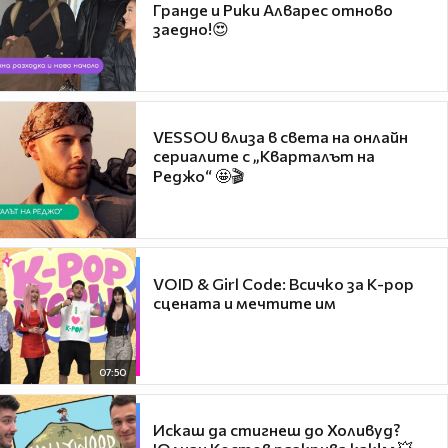
Гранде и Рики Алварес отново
заедно!😍
VESSOU влиза в света на онлайн
сериалите с „Кварталът на
Реджо“ 🤩🎬
VOID & Girl Code: Всичко за K-pop
сцената и мечтите им
07:50
Искаш да стигнеш до Холивуд?