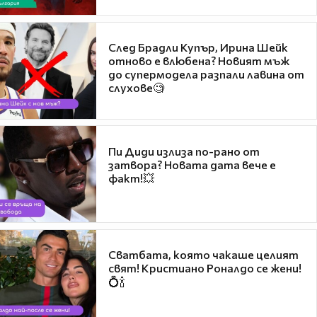
След Брадли Купър, Ирина Шейк
отново е влюбена? Новият мъж
до супермодела разпали лавина от
слухове🧐
Пи Диди излиза по-рано от
затвора? Новата дата вече е
факт!💥
Сватбата, която чакаше целият
свят! Кристиано Роналдо се жени!
💍🍾