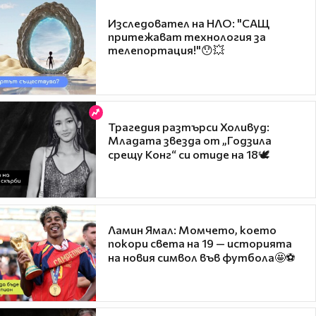
Изследовател на НЛО: "САЩ
притежават технология за
телепортация!"😯💥
Трагедия разтърси Холивуд:
Младата звезда от „Годзила
срещу Конг“ си отиде на 18🕊️
Ламин Ямал: Момчето, което
покори света на 19 — историята
на новия символ във футбола🤩⚽