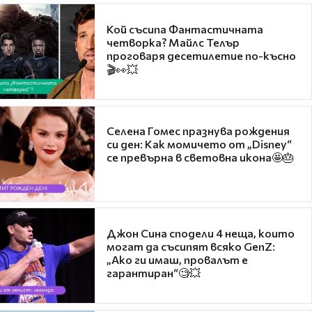
Кой съсипа Фантастичната
четворка? Майлс Телър
проговаря десетилетие по-късно
🎬👀💥
Селена Гомес празнува рождения
си ден: Как момичето от „Disney“
се превърна в световна икона🤩🎂
Джон Сина сподели 4 неща, които
могат да съсипят всяко GenZ:
„Ако ги имаш, провалът е
гарантиран“🧐💥