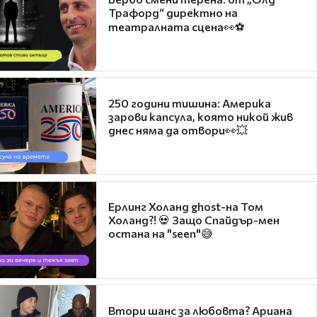
Трафорд“ директно на
театралната сцена👀⚽
250 години тишина: Америка
зарови капсула, която никой жив
днес няма да отвори👀💥
Ерлинг Холанд ghost-на Том
Холанд?! 💀 Защо Спайдър-мен
остана на "seen"😅
Втори шанс за любовта? Ариана