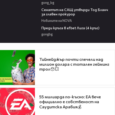
gong_bg
06:32
Сенатът на САЩ утвърди Тод Бланч
за главен прокурор
Новините на NOVA
43:49
Преди кръга в efbet Лига (4 кръг)
gongbg
Тийнейджър почти спечели над
милион долара с тотален гейминг
трол😯💥
55 милиарда по-късно: EA вече
официално е собственост на
Саудитска Арабия💰