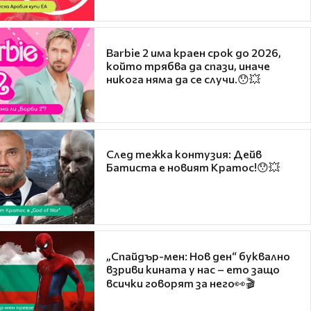
Barbie 2 има краен срок до 2026,
който трябва да спази, иначе
никога няма да се случи.😯💥
След тежка контузия: Дейв
Батиста е новият Кратос!😯💥
„Спайдър-мен: Нов ден“ буквално
взриви кината у нас – ето защо
всички говорят за него👀🎬