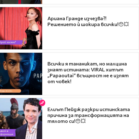
Ариана Гранде изчезва?!
Решението ѝ шокира всички!😯💥
Всички я тананикат, но малцина
знаят истината: VIRAL хитът
„Papaoutai“ всъщност не е изпят
от човек!
Елиът Пейдж разкри истинската
причина за трансформацията на
тялото си!😯💥