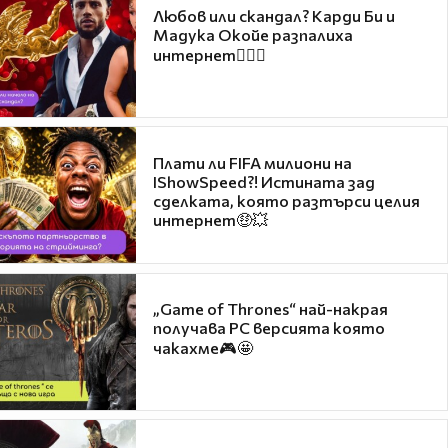
Любов или скандал? Карди Би и
Мадука Окойе разпалиха
интернет❤️‍🔥🔥
Плати ли FIFA милиони на
IShowSpeed?! Истината зад
сделката, която разтърси целия
интернет🤑💥
„Game of Thrones“ най-накрая
получава PC версията която
чакахме🎮🤩