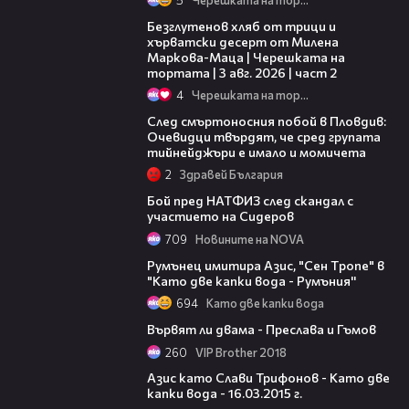
15:35
Безглутенов хляб от трици и
хърватски десерт от Милена
Маркова-Маца | Черешката на
тортата | 3 авг. 2026 | част 2
4
Черешката на тортата
09:32
След смъртоносния побой в Пловдив:
Очевидци твърдят, че сред групата
тийнейджъри е имало и момичета
2
Здравей България
08:52
Бой пред НАТФИЗ след скандал с
участието на Сидеров
709
Новините на NOVA
02:40
Румънец имитира Азис, "Сен Tропе" в
"Като две капки вода - Румъния''
694
Като две капки вода
01:51
Вървят ли двама - Преслава и Гъмов
260
VIP Brother 2018
11:01
Азис като Слави Трифонов - Като две
капки вода - 16.03.2015 г.