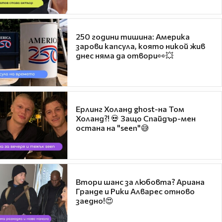
250 години тишина: Америка
зарови капсула, която никой жив
днес няма да отвори👀💥
Ерлинг Холанд ghost-на Том
Холанд?! 💀 Защо Спайдър-мен
остана на "seen"😅
Втори шанс за любовта? Ариана
Гранде и Рики Алварес отново
заедно!😍