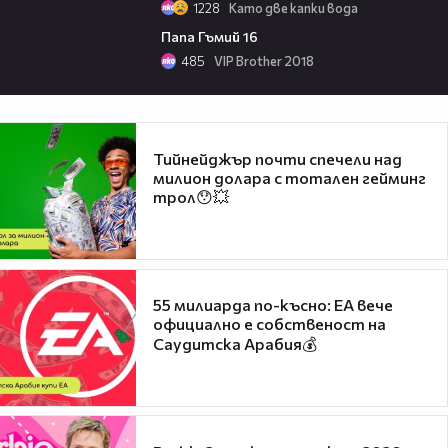
1228
Като две капки вода
01:27
Папа Гъмий 16
485
VIP Brother 2018
Тийнейджър почти спечели над
милион долара с тотален гейминг
трол😯💥
55 милиарда по-късно: EA вече
официално е собственост на
Саудитска Арабия💰