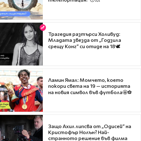
Трагедия разтърси Холивуд:
Младата звезда от „Годзила
срещу Конг“ си отиде на 18🕊️
Ламин Ямал: Момчето, което
покори света на 19 — историята
на новия символ във футбола🤩⚽
Защо Ахил липсва от „Одисей“ на
Кристофър Нолън? Най-
странното решение във филма