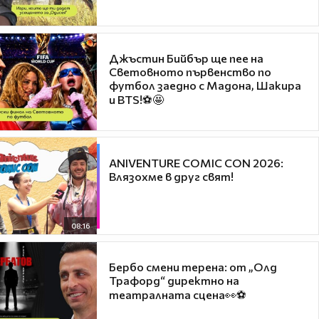
Джъстин Бийбър ще пее на
Световното първенство по
футбол заедно с Мадона, Шакира
и BTS!⚽🤩
ANIVENTURE COMIC CON 2026:
Влязохме в друг свят!
08:16
Бербо смени терена: от „Олд
Трафорд“ директно на
театралната сцена👀⚽