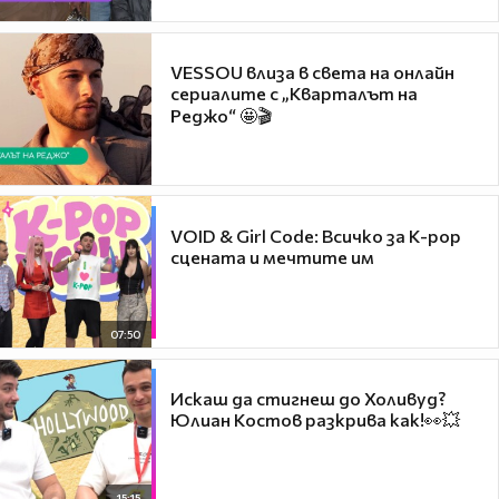
VESSOU влиза в света на онлайн
сериалите с „Кварталът на
Реджо“ 🤩🎬
VOID & Girl Code: Всичко за K-pop
сцената и мечтите им
07:50
Искаш да стигнеш до Холивуд?
Юлиан Костов разкрива как!👀💥
15:15