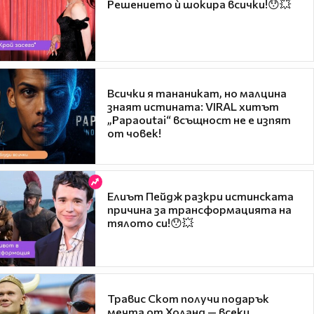
Решението ѝ шокира всички!😯💥
Всички я тананикат, но малцина
знаят истината: VIRAL хитът
„Papaoutai“ всъщност не е изпят
от човек!
Елиът Пейдж разкри истинската
причина за трансформацията на
тялото си!😯💥
Травис Скот получи подарък
мечта от Холанд — всеки