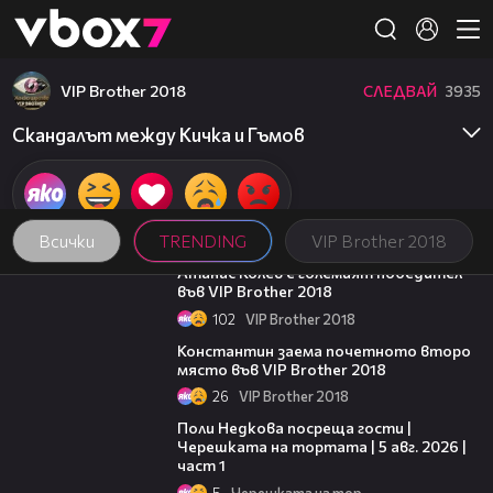
Member of
👾
VIP Brother 2018
СЛЕДВАЙ
3935
Скандалът между Кичка и Гъмов
Всички
TRENDING
VIP Brother 2018
06:03
Атанас Колев е големият победител
във VIP Brother 2018
102
VIP Brother 2018
07:57
Константин заема почетното второ
място във VIP Brother 2018
26
VIP Brother 2018
19:25
Поли Недкова посреща гости |
Черешката на тортата | 5 авг. 2026 |
част 1
5
Черешката на тортата