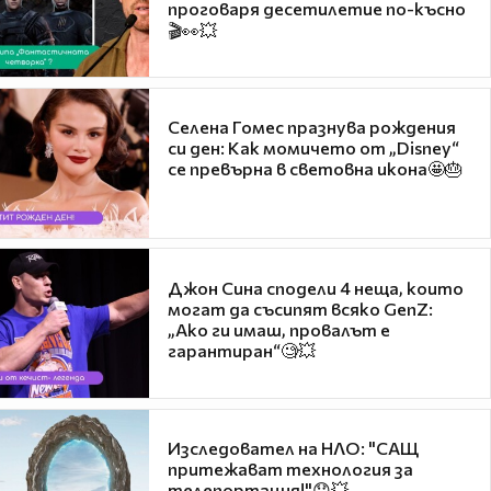
проговаря десетилетие по-късно
🎬👀💥
Селена Гомес празнува рождения
си ден: Как момичето от „Disney“
се превърна в световна икона🤩🎂
Джон Сина сподели 4 неща, които
могат да съсипят всяко GenZ:
„Ако ги имаш, провалът е
гарантиран“🧐💥
Изследовател на НЛО: "САЩ
притежават технология за
телепортация!"😯💥