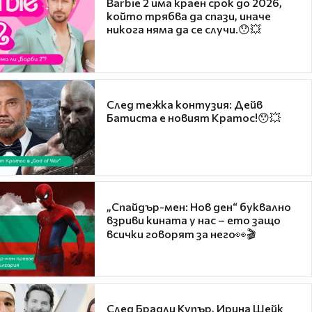
Barbie 2 има краен срок до 2026,
който трябва да спази, иначе
никога няма да се случи.😯💥
След тежка контузия: Дейв
Батиста е новият Кратос!😯💥
„Спайдър-мен: Нов ден“ буквално
взриви кината у нас – ето защо
всички говорят за него👀🎬
След Брадли Купър, Ирина Шейк