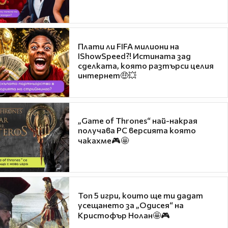
Плати ли FIFA милиони на
IShowSpeed?! Истината зад
сделката, която разтърси целия
интернет🤑💥
„Game of Thrones“ най-накрая
получава PC версията която
чакахме🎮🤩
Топ 5 игри, които ще ти дадат
усещането за „Одисея“ на
Кристофър Нолан🤩🎮