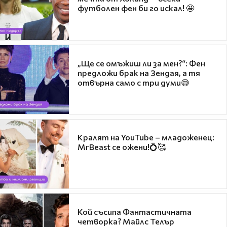
футболен фен би го искал! 🤩
„Ще се омъжиш ли за мен?“: Фен
предложи брак на Зендая, а тя
отвърна само с три думи😅
Кралят на YouTube – младоженец:
MrBeast се ожени!💍🥰
Кой съсипа Фантастичната
четворка? Майлс Телър