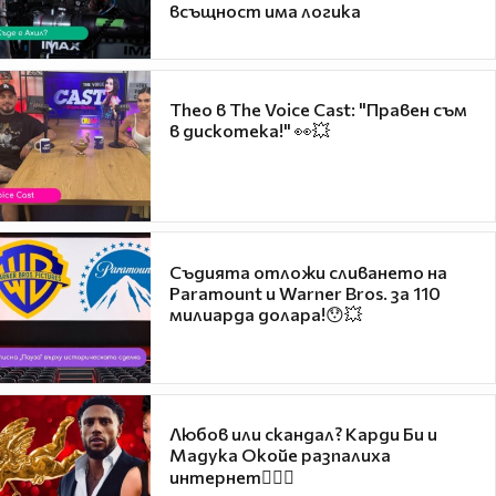
всъщност има логика
Theo в The Voice Cast: "Правен съм
в дискотека!" 👀💥
Съдията отложи сливането на
Paramount и Warner Bros. за 110
милиарда долара!😯💥
Любов или скандал? Карди Би и
Мадука Окойе разпалиха
интернет❤️‍🔥🔥