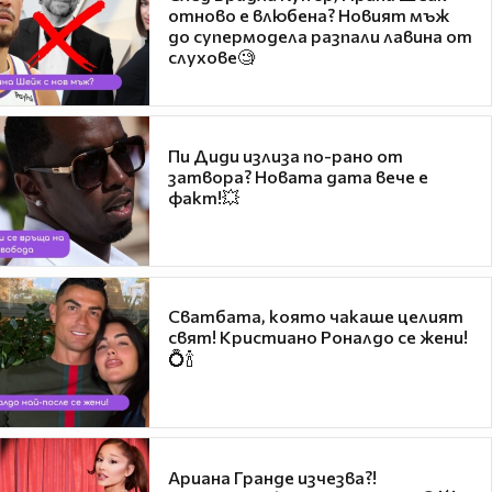
отново е влюбена? Новият мъж
до супермодела разпали лавина от
слухове🧐
Пи Диди излиза по-рано от
затвора? Новата дата вече е
факт!💥
Сватбата, която чакаше целият
свят! Кристиано Роналдо се жени!
💍🍾
Ариана Гранде изчезва?!