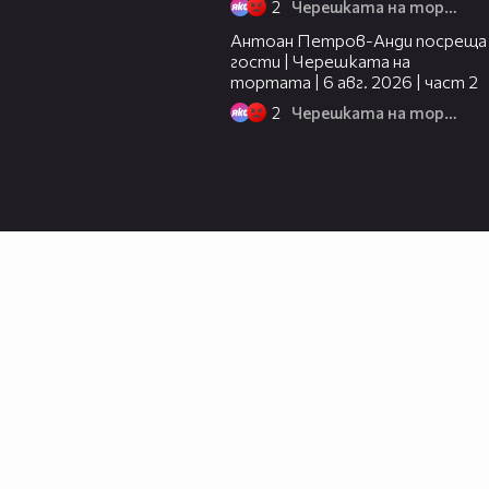
2
Черешката на тортата
11:00
Антоан Петров-Анди посреща
гости | Черешката на
тортата | 6 авг. 2026 | част 2
2
Черешката на тортата