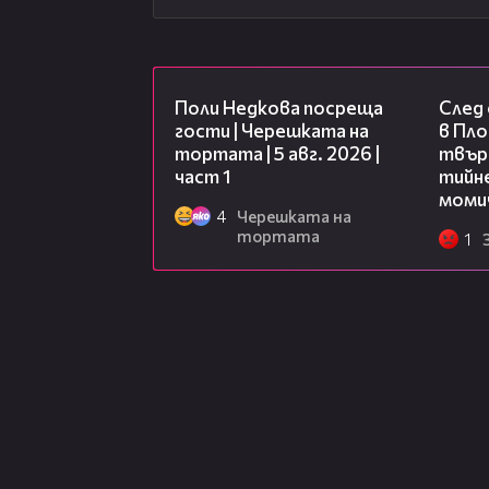
19:25
Поли Недкова посреща
След
гости | Черешката на
в Пло
тортата | 5 авг. 2026 |
твърд
част 1
тийне
моми
4
Черешката на
тортата
1