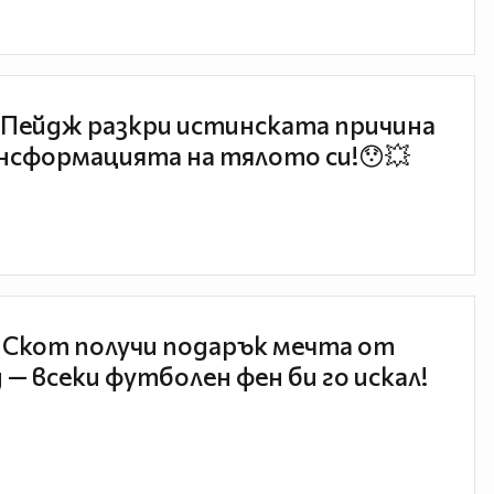
Пейдж разкри истинската причина
нсформацията на тялото си!😯💥
 Скот получи подарък мечта от
 — всеки футболен фен би го искал!