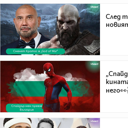
След т
новият
„Спайд
кината
него👀