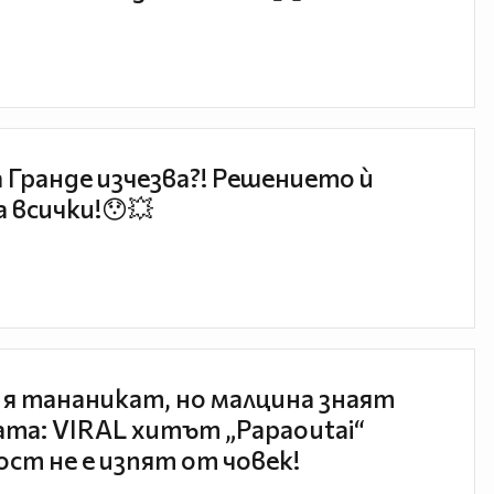
 Гранде изчезва?! Решението ѝ
 всички!😯💥
 я тананикат, но малцина знаят
та: VIRAL хитът „Papaoutai“
ст не е изпят от човек!