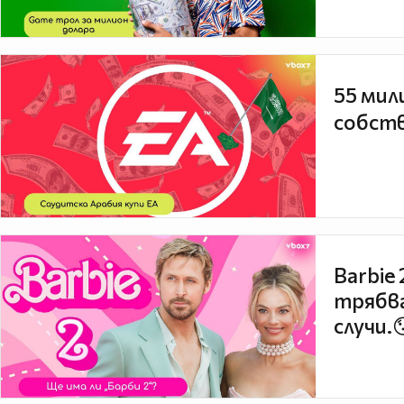
55 мил
собств
Barbie
трябва
случи.