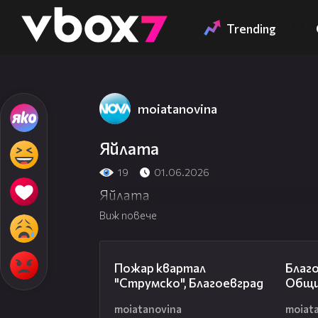
Member of
👾
Trending
moiatanovina
Яйлата
19
01.06.2026
Яйлата
Виж повече
05:01
Пожар квартал
Благ
"Струмско", Благоевград
Общи
moiatanovina
moiat