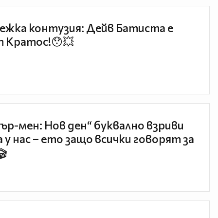
ежка контузия: Дейв Батиста е
 Кратос!😯💥
ър-мен: Нов ден“ буквално взриви
 у нас – ето защо всички говорят за
🎬