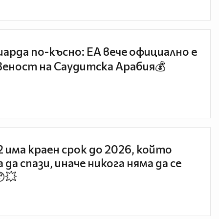
иарда по-късно: EA вече официално е
еност на Саудитска Арабия💰
 2 има краен срок до 2026, който
 да спази, иначе никога няма да се
😯💥