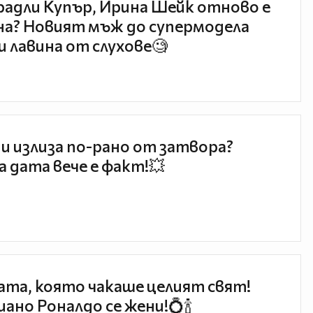
радли Купър, Ирина Шейк отново е
а? Новият мъж до супермодела
и лавина от слухове🧐
и излиза по-рано от затвора?
 дата вече е факт!💥
та, която чакаше целият свят!
ано Роналдо се жени!💍🍾