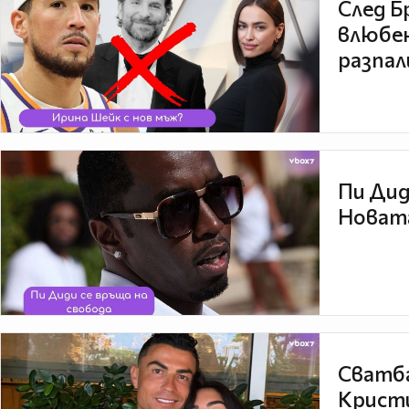
След Б
влюбен
разпал
Пи Дид
Новата
Сватба
Кристи