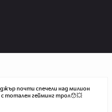
джър почти спечели над милион
 с тотален гейминг трол😯💥