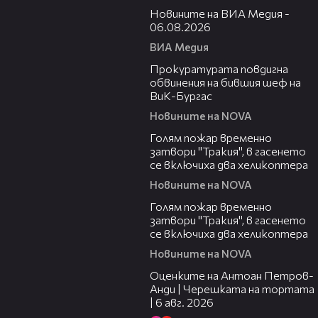
Новините на ВИА Медия -
06.08.2026
ВИА Медия
00:32
Прокуратурата повдигна
обвинения на бившия шеф на
ВиК-Бургас
Новините на NOVA
03:06
Голям пожар временно
затвори "Тракия", в гасенето
се включиха два хеликоптера
Новините на NOVA
03:39
Голям пожар временно
затвори "Тракия", в гасенето
се включиха два хеликоптера
Новините на NOVA
02:47
Оценките на Антоан Петров-
Анди | Черешката на тортата
| 6 авг. 2026