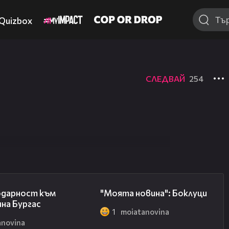
Quizbox
СЛЕДВАЙ
254
00:17
00:19
одарност към
"Моята новина": Боклуци
на Бургас
1
moiatanovina
anovina