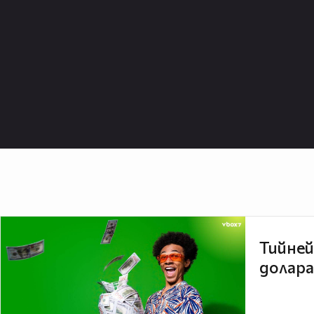
Тийней
долара