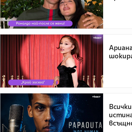
Ариана
шокира
Всички
истина
всъщно