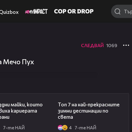
Quizbox
СЛЕДВАЙ
1069
а Мечо Пух
02:15
02:15
здни майки, които
Топ 7 на най-прекрасните
виха кариерата
зимни дестинации по
рани
света
3
7-те НАЙ
4
7-те НАЙ