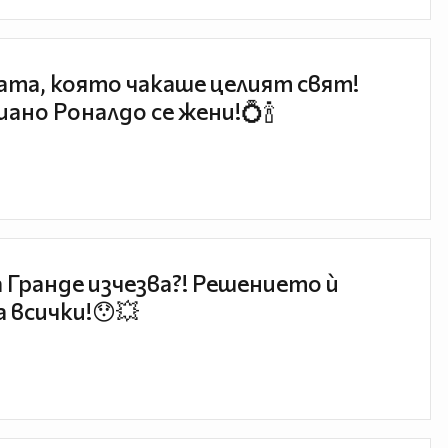
та, която чакаше целият свят!
ано Роналдо се жени!💍🍾
 Гранде изчезва?! Решението ѝ
 всички!😯💥