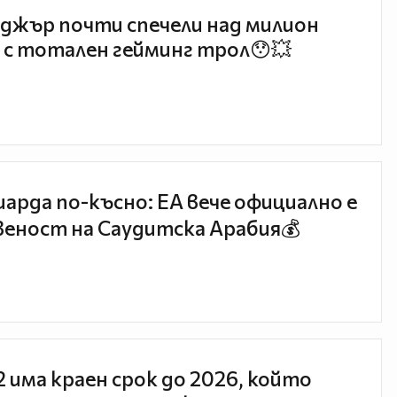
джър почти спечели над милион
 с тотален гейминг трол😯💥
иарда по-късно: EA вече официално е
еност на Саудитска Арабия💰
 2 има краен срок до 2026, който