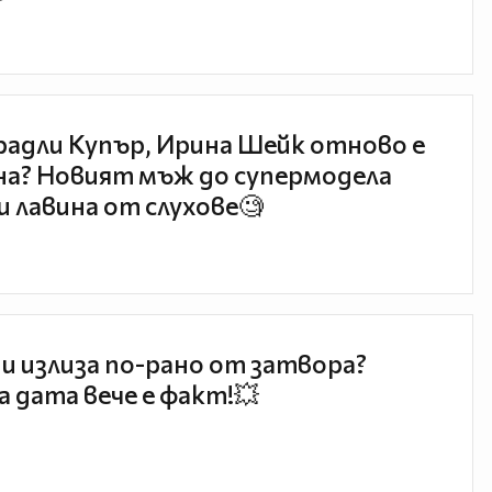
радли Купър, Ирина Шейк отново е
а? Новият мъж до супермодела
и лавина от слухове🧐
и излиза по-рано от затвора?
 дата вече е факт!💥