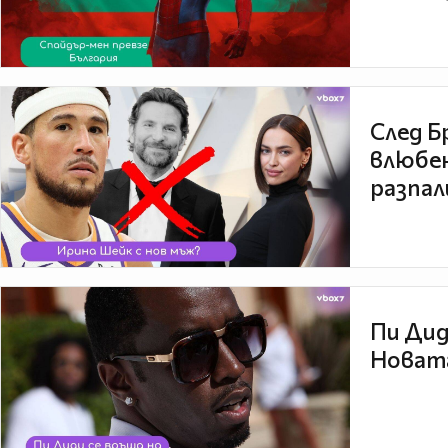
След Б
влюбен
разпал
Пи Дид
Новата