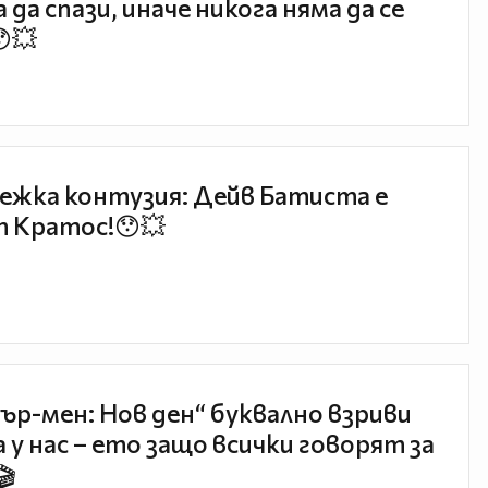
 да спази, иначе никога няма да се
😯💥
ежка контузия: Дейв Батиста е
 Кратос!😯💥
ър-мен: Нов ден“ буквално взриви
 у нас – ето защо всички говорят за
🎬