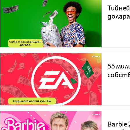
Тийней
долара
55 мил
собств
Barbie