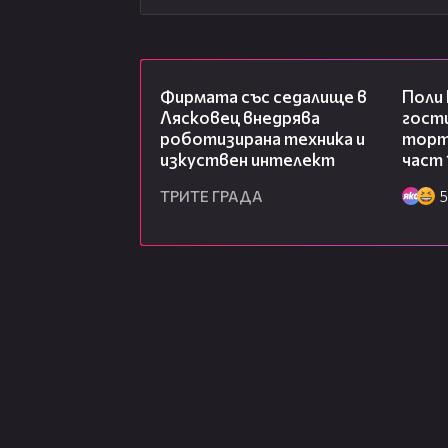
00:06
Фирмата със седалище в
Поли
Лясковец внедрява
гости
роботизирана техника и
торта
изкуствен интелект
част 
ТРИТЕ ГРАДА
5