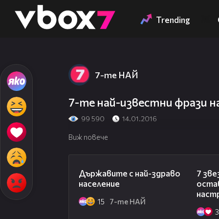
Member of
👾
Trending
7-те НАЙ
7-те най-известни фрази н
99 590
14.01.2016
Виж повече
02:25
Държавите с най-здраво
7 зве
население
оста
наст
15
7-те НАЙ