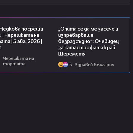
19:25
06:38
 Недкова посреща
„Опита се да ме засече и
 | Черешката на
изпреварваше
та | 5 авг. 2026 |
безразсъдно“: Очевидец
1
за катастрофата край
Шереметя
Черешката на
тортата
5
Здравей България