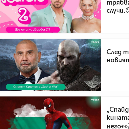
трябва
случи.
След т
новият
„Спайд
кината
него👀