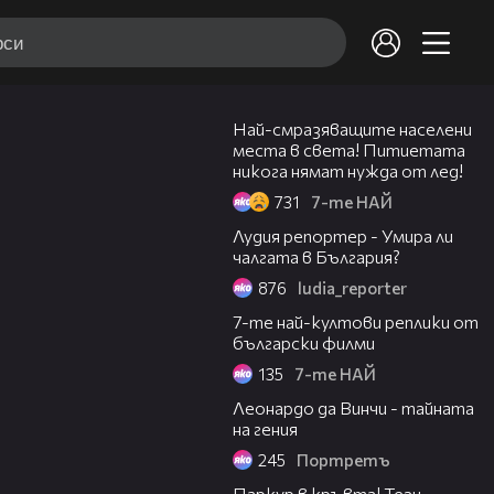
07:37
Най-смразяващите населени
места в света! Питиетата
никога нямат нужда от лед!
731
7-те НАЙ
08:38
Лудия репортер - Умира ли
чалгата в България?
876
ludia_reporter
02:04
7-те най-култови реплики от
български филми
135
7-те НАЙ
06:08
Леонардо да Винчи - тайната
на гения
245
Портретъ
03:02
Паркур в кръвта! Тези