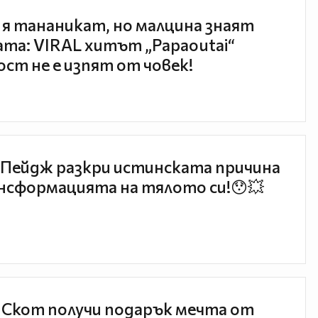
 я тананикат, но малцина знаят
та: VIRAL хитът „Papaoutai“
ст не е изпят от човек!
Пейдж разкри истинската причина
нсформацията на тялото си!😯💥
 Скот получи подарък мечта от