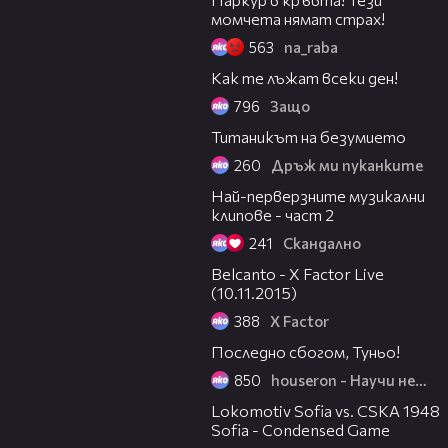
момчета нямат страх!
563
na_raba
04:33
Как те лъжат всеки ден!
796
Защо
05:00
Титаникът на безумието
260
Дръж ми пуканките
02:46
Най-перверзните музикални
клипове - част 2
241
Скандално
04:49
Belcanto - X Factor Live
(10.11.2015)
388
X Factor
02:16
Последно сбогом, Туньо!
850
houseron - Научи нещо ново
20:07
Lokomotiv Sofia vs. CSKA 1948
Sofia - Condensed Game