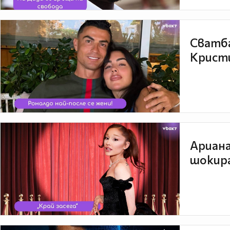
Сватба
Кристи
Ариана
шокира