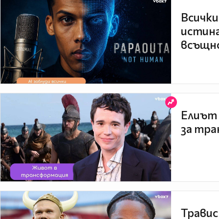
Всички
истина
всъщно
Елиът 
за тра
Травис