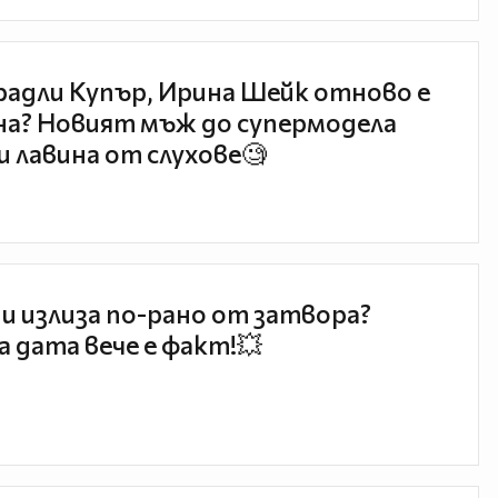
радли Купър, Ирина Шейк отново е
а? Новият мъж до супермодела
и лавина от слухове🧐
и излиза по-рано от затвора?
 дата вече е факт!💥