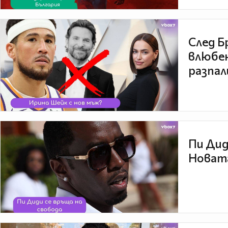
След Б
влюбен
разпал
Пи Дид
Новата