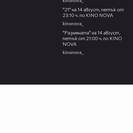
kinonova_
00:29
"21" на 14 август, петък от
23:10 ч. по KINO NOVA
kinonova_
00:29
"Размянaта" на 14 август,
петък от 21:00 ч. по KINO
NOVA
kinonova_