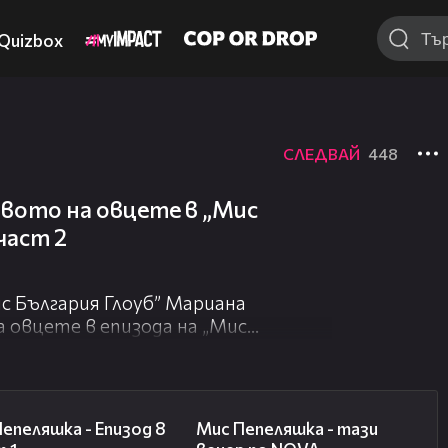
Quizbox
СЛЕДВАЙ
448
вото на овцете в „Мис
 част 2
 България Глоуб” Мариана
 овцете в епизода на „Мис
ай, от 22.00 ч. по Нова.
онкурса „Мис Силикон”, ще се
21:16
00:30
ето ще я посрещнат над 200 овце.
епеляшка - Епизод 8
Мис Пепеляшка - тази
твянето на празнична гергьовска