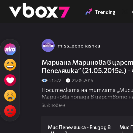
Member of
👾
Trending
miss_pepeliashka
Мариана Маринова в царст
Пепеляшка” (21.05.2015г.) -
21 572
21.05.2015
Носителката на титлата „Мисис
Маринова попада в царството на
Пепеляшка” този четвъртък, 21 м
Виж повече
Блондинката, която организира к
23:57
отправи към село Любеново, къд
Мис Пепеляшка - Епизод 8
Мис П
Тя ще запретне ръкави за приго