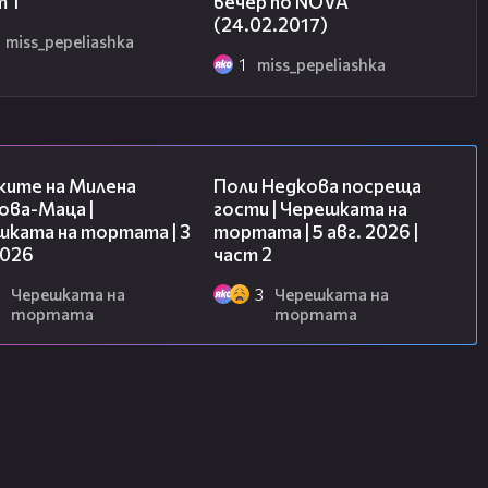
т 1
вечер по NOVA
 окаже лесна работа. Миската ще
(24.02.2017)
адачи, някои от които толкова
miss_pepeliashka
а изплашили доста мъже. За три
1
miss_pepeliashka
върне в истинска господарка на
ска не плаши.
14:06
13:03
ките на Милена
Поли Недкова посреща
ова-Маца |
гости | Черешката на
шката на тортата | 3
тортата | 5 авг. 2026 |
2026
част 2
Черешката на
3
Черешката на
тортата
тортата