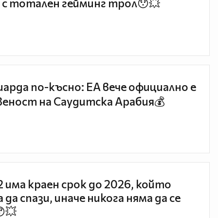
 с тотален гейминг трол😯💥
иарда по-късно: EA вече официално е
еност на Саудитска Арабия💰
 2 има краен срок до 2026, който
 да спази, иначе никога няма да се
😯💥