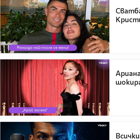
Сватба
Кристи
Ариана
шокира
Всички