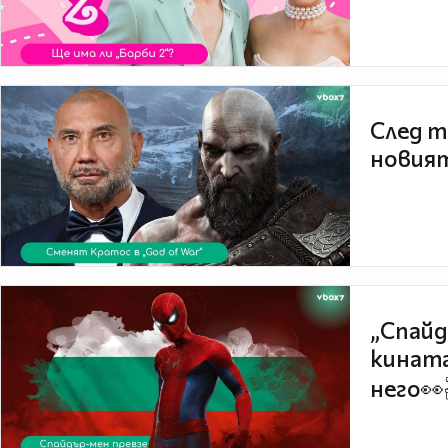
След т
новият
„Спайд
кината
него👀