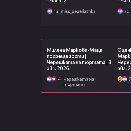
- Част 2
- Час
трапеза, което обаче няма да се
трябва да усвои куп фермерски з
13
miss_pepeliashka
20
екстремни, че със сигурност бих
дни Мариана Маринова ще се пре
стадото и ще докаже, че овца ми
20:17
Милена Маркова-Маца
Оцен
посреща гости |
Марк
Черешката на тортата | 3
Чере
авг. 2026
авг. 
4
Черешката на
7
тортата