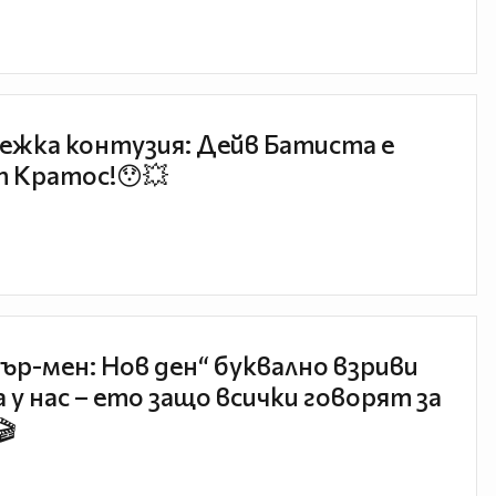
ежка контузия: Дейв Батиста е
 Кратос!😯💥
ър-мен: Нов ден“ буквално взриви
 у нас – ето защо всички говорят за
🎬