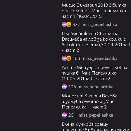
Мисис България 2013 в битка
със селото - Мис Пепеляшка -
част 1 (16.04.2015)
337
miss_pepeliashka
21:57
Плеймейтката Светлана
Василева на лов за кокошки с
високи токчета (30.04.2015г.)
- част 2
188
miss_pepeliashka
23:41
Анита Мейзер стреля с ловна
пушка в „Мис Пепеляшка”
(14.05.2015г.) - част 2
106
miss_pepeliashka
23:35
Моделът Катрин Вачева
щурмува селото в „Мис
Пепеляшка” - част 2
201
miss_pepeliashka
22:22
Елена Кучкова срещу
щраусите във финалния епизод