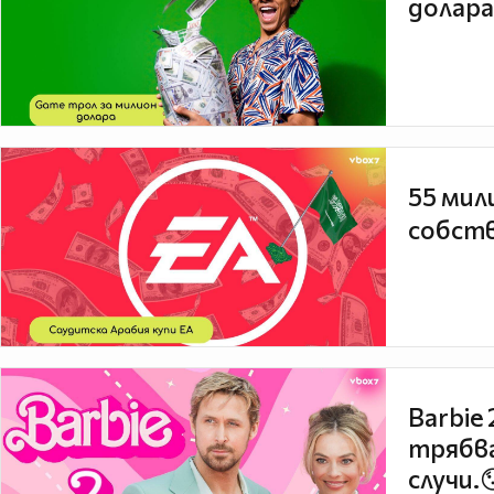
долара
55 мил
собств
Barbie
трябва
случи.