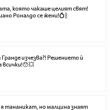
та, която чакаше целият свят!
ано Роналдо се жени!💍🍾
 Гранде изчезва?! Решението ѝ
 всички!😯💥
 я тананикат, но малцина знаят