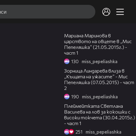
19:55
Мариана Маринова в
царството на овцете в „Мис
Пепеляшка” (21.05.2015г.) -
част 1
130
miss_pepeliashka
24:07
Зорница Линдарева влиза в
„Къщата на ужасите” - Мис
Пепеляшка (07.05.2015) - част
2
190
miss_pepeliashka
24:04
Плеймейтката Светлана
Василева на лов за кокошки с
високи токчета (30.04.2015г.)
- част 1
251
miss_pepeliashka
23:12