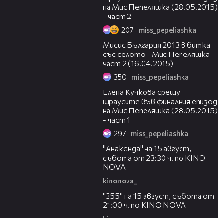
на Мис Пепеляшка (28.05.2015)
- част 2
207
miss_pepeliashka
23:52
Мисис България 2013 в битка
със селото - Мис Пепеляшка -
част 2 (16.04.2015)
350
miss_pepeliashka
23:33
Елена Кучкова срещу
щраусите във финалния епизод
на Мис Пепеляшка (28.05.2015)
- част 1
297
miss_pepeliashka
00:30
"Анаконда" на 15 август,
събота от 23:30 ч. по KINO
NOVA
kinonova_
00:31
"355" на 15 август, събота от
21:00 ч. по KINO NOVA