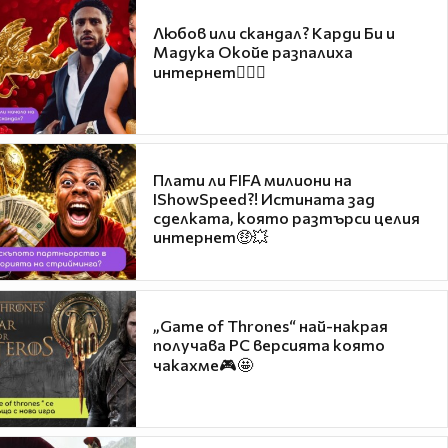
Любов или скандал? Карди Би и
Мадука Окойе разпалиха
интернет❤️‍🔥🔥
Плати ли FIFA милиони на
IShowSpeed?! Истината зад
сделката, която разтърси целия
интернет🤑💥
„Game of Thrones“ най-накрая
получава PC версията която
чакахме🎮🤩