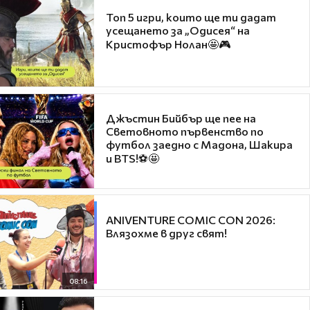
Топ 5 игри, които ще ти дадат
усещането за „Одисея“ на
Кристофър Нолан🤩🎮
Джъстин Бийбър ще пее на
Световното първенство по
футбол заедно с Мадона, Шакира
и BTS!⚽🤩
ANIVENTURE COMIC CON 2026:
Влязохме в друг свят!
08:16