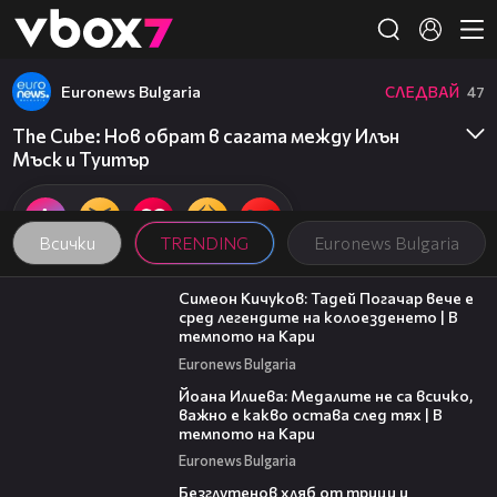
Member of
👾
Euronews Bulgaria
СЛЕДВАЙ
47
The Cube: Нов обрат в сагата между Илън
Мъск и Туитър
Всички
TRENDING
Euronews Bulgaria
11:23
Симеон Кичуков: Тадей Погачар вече е
сред легендите на колоезденето | В
темпото на Кари
Euronews Bulgaria
14:33
Йоана Илиева: Медалите не са всичко,
важно е какво остава след тях | В
темпото на Кари
Euronews Bulgaria
16:02
Безглутенов хляб от трици и