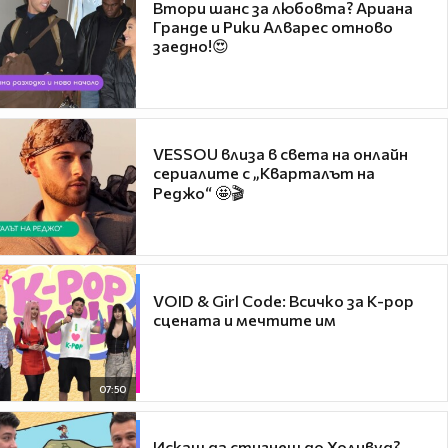
Втори шанс за любовта? Ариана
Гранде и Рики Алварес отново
заедно!😍
VESSOU влиза в света на онлайн
сериалите с „Кварталът на
Реджо“ 🤩🎬
VOID & Girl Code: Всичко за K-pop
сцената и мечтите им
07:50
Искаш да стигнеш до Холивуд?