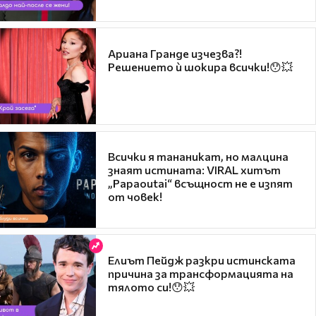
Ариана Гранде изчезва?!
Решението ѝ шокира всички!😯💥
Всички я тананикат, но малцина
знаят истината: VIRAL хитът
„Papaoutai“ всъщност не е изпят
от човек!
Елиът Пейдж разкри истинската
причина за трансформацията на
тялото си!😯💥