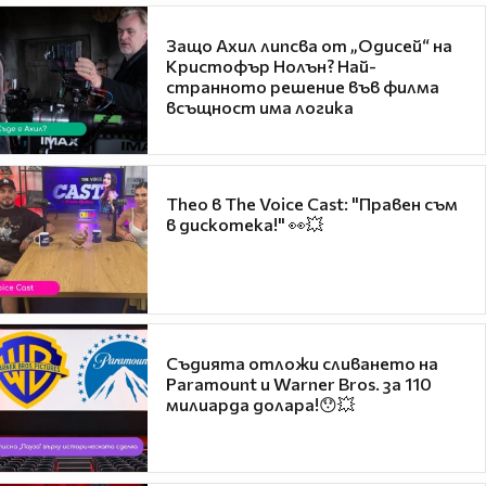
Защо Ахил липсва от „Одисей“ на
Кристофър Нолън? Най-
странното решение във филма
всъщност има логика
Theo в The Voice Cast: "Правен съм
в дискотека!" 👀💥
Съдията отложи сливането на
Paramount и Warner Bros. за 110
милиарда долара!😯💥