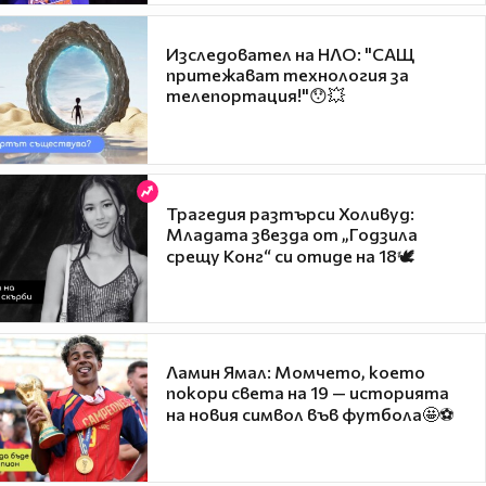
Изследовател на НЛО: "САЩ
притежават технология за
телепортация!"😯💥
Трагедия разтърси Холивуд:
Младата звезда от „Годзила
срещу Конг“ си отиде на 18🕊️
Ламин Ямал: Момчето, което
покори света на 19 — историята
на новия символ във футбола🤩⚽