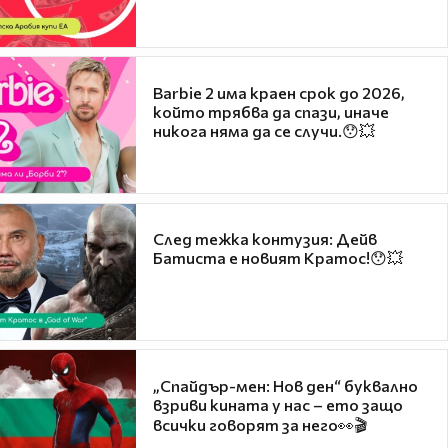
Barbie 2 има краен срок до 2026,
който трябва да спази, иначе
никога няма да се случи.😯💥
След тежка контузия: Дейв
Батиста е новият Кратос!😯💥
„Спайдър-мен: Нов ден“ буквално
взриви кината у нас – ето защо
всички говорят за него👀🎬