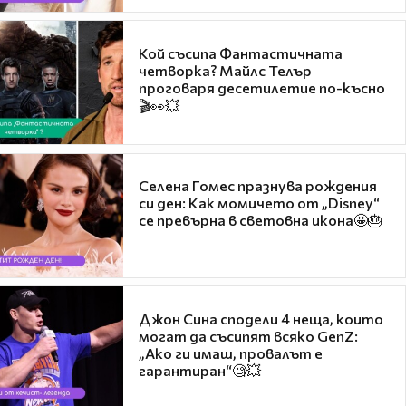
Кой съсипа Фантастичната
четворка? Майлс Телър
проговаря десетилетие по-късно
🎬👀💥
Селена Гомес празнува рождения
си ден: Как момичето от „Disney“
се превърна в световна икона🤩🎂
Джон Сина сподели 4 неща, които
могат да съсипят всяко GenZ:
„Ако ги имаш, провалът е
гарантиран“🧐💥