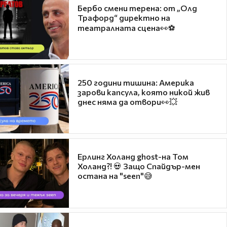
Бербо смени терена: от „Олд
Трафорд“ директно на
театралната сцена👀⚽
250 години тишина: Америка
зарови капсула, която никой жив
днес няма да отвори👀💥
Ерлинг Холанд ghost-на Том
Холанд?! 💀 Защо Спайдър-мен
остана на "seen"😅