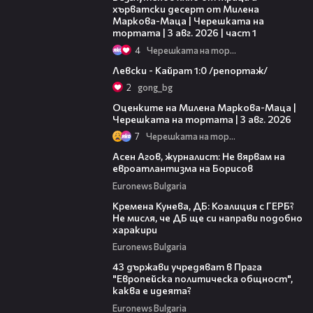
хърватски десерт от Милена
Маркова-Маца | Черешката на
тортата | 3 авг. 2026 | част 1
4
Черешката на тортата
05:57
Левски - Кайрат 1:0 /репортаж/
2
gong_bg
14:06
Оценките на Милена Маркова-Маца |
Черешката на тортата | 3 авг. 2026
7
Черешката на тортата
11:43
Асен Агов, журналист: Не вярвам на
евроатлантизма на Борисов
Euronews Bulgaria
13:28
Кремена Кунева, ДБ: Коалиция с ГЕРБ?
Не мисля, че ДБ ще си направи подобно
харакири
Euronews Bulgaria
07:19
43 държави учредяват в Прага
"Европейска политическа общност",
каква е идеята?
Euronews Bulgaria