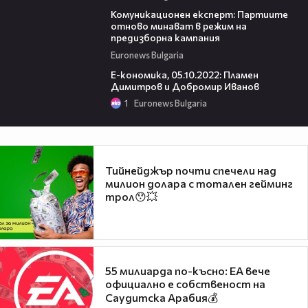
10:53
Комуникационен експерт: Партиите
отново минават в режим на
предизборна кампания
Euronews Bulgaria
21:35
Е-кономика, 05.10.2022: Пламен
Димитров и Добромир Иванов
1
Euronews Bulgaria
Тийнейджър почти спечели над
милион долара с тотален гейминг
трол😯💥
55 милиарда по-късно: EA вече
официално е собственост на
Саудитска Арабия💰