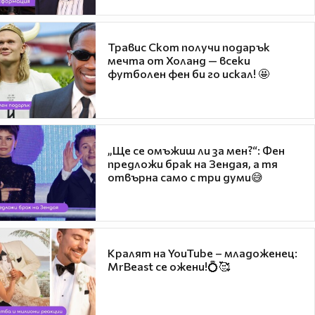
Травис Скот получи подарък
мечта от Холанд — всеки
футболен фен би го искал! 🤩
„Ще се омъжиш ли за мен?“: Фен
предложи брак на Зендая, а тя
отвърна само с три думи😅
Кралят на YouTube – младоженец:
MrBeast се ожени!💍🥰