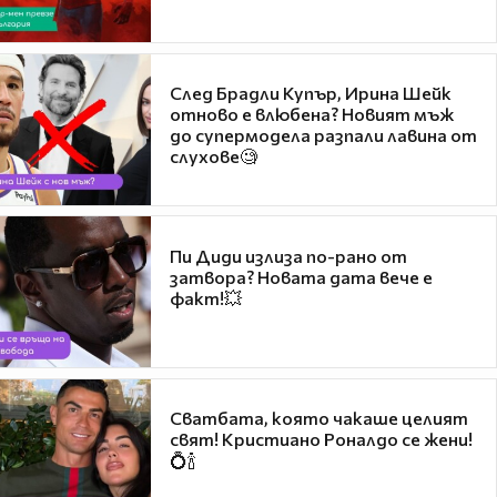
След Брадли Купър, Ирина Шейк
отново е влюбена? Новият мъж
до супермодела разпали лавина от
слухове🧐
Пи Диди излиза по-рано от
затвора? Новата дата вече е
факт!💥
Сватбата, която чакаше целият
свят! Кристиано Роналдо се жени!
💍🍾