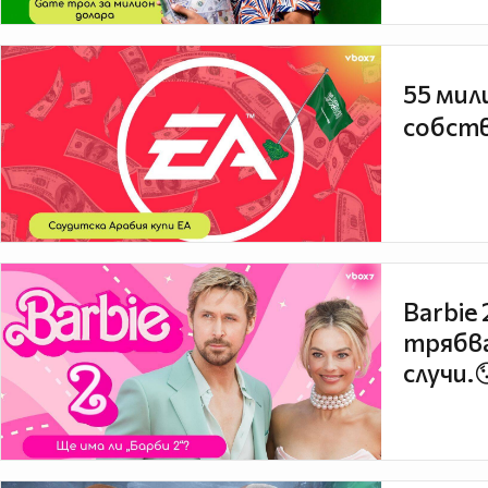
55 мил
собств
Barbie
трябва
случи.