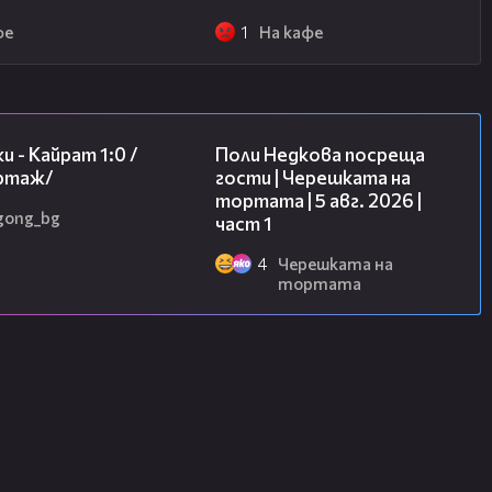
фе
1
На кафе
05:57
19:25
и - Кайрат 1:0 /
Поли Недкова посреща
ртаж/
гости | Черешката на
тортата | 5 авг. 2026 |
gong_bg
част 1
4
Черешката на
тортата