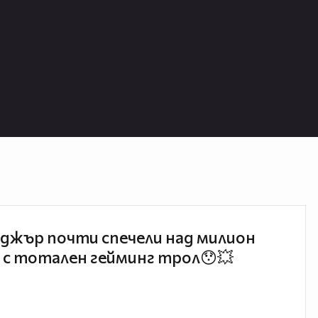
джър почти спечели над милион
 с тотален гейминг трол😯💥