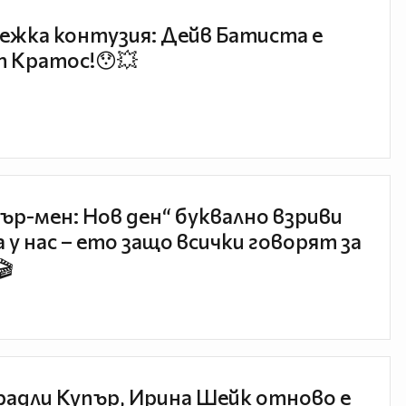
ежка контузия: Дейв Батиста е
 Кратос!😯💥
ър-мен: Нов ден“ буквално взриви
 у нас – ето защо всички говорят за
🎬
радли Купър, Ирина Шейк отново е