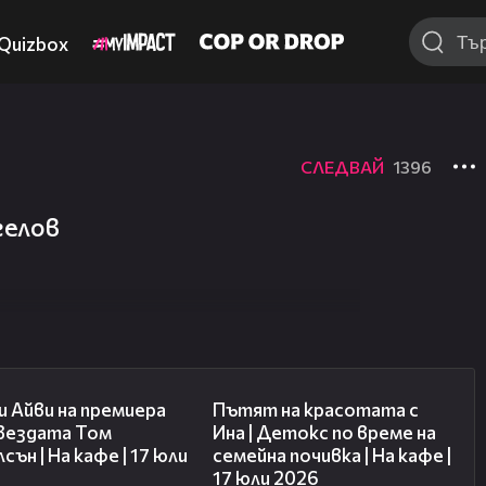
Quizbox
СЛЕДВАЙ
1396
гелов
02:58
17:40
 Айви на премиера
Пътят на красотата с
звездата Том
Ина | Детокс по време на
сън | На кафе | 17 юли
семейна почивка | На кафе |
17 юли 2026