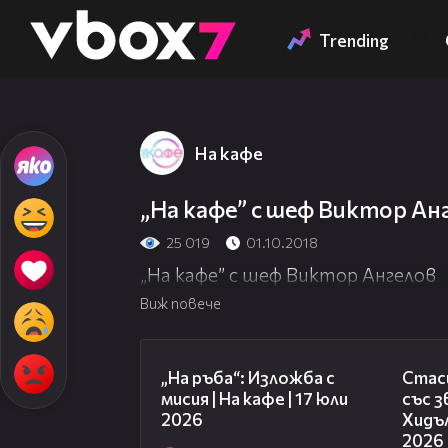
Member of
👾
Trending
На кафе
„На кафе” с шеф Виктор Ан
25 019
01.10.2018
„На кафе” с шеф Виктор Ангелов
Виж повече
09:09
„На ръба“: Изложба с
Стаси
мисия | На кафе | 17 юли
със 
2026
Хидъл
2026