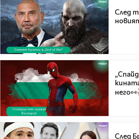
След т
новият
„Спайд
кината
него👀
След Б