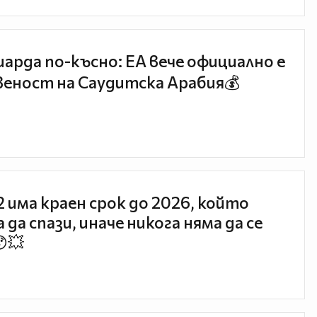
иарда по-късно: EA вече официално е
еност на Саудитска Арабия💰
 2 има краен срок до 2026, който
 да спази, иначе никога няма да се
😯💥