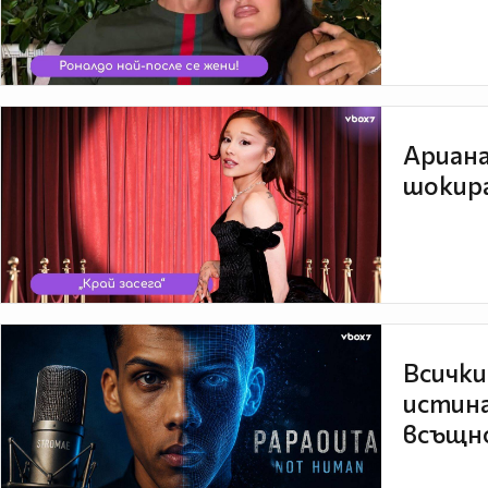
Ариана
шокира
Всички
истина
всъщно