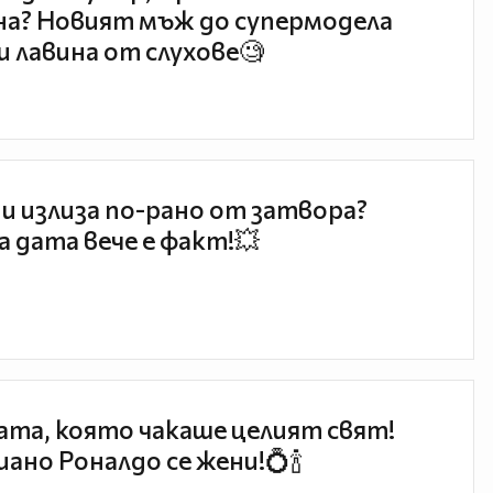
а? Новият мъж до супермодела
и лавина от слухове🧐
и излиза по-рано от затвора?
 дата вече е факт!💥
та, която чакаше целият свят!
ано Роналдо се жени!💍🍾