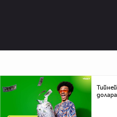
Тийней
долара