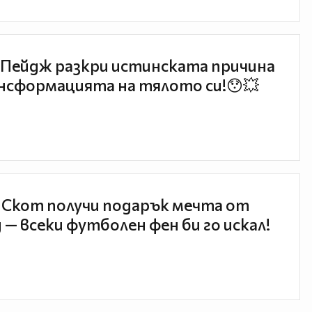
Пейдж разкри истинската причина
нсформацията на тялото си!😯💥
 Скот получи подарък мечта от
 — всеки футболен фен би го искал!