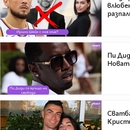
влюбен
разпал
Пи Дид
Новата
Сватба
Кристи