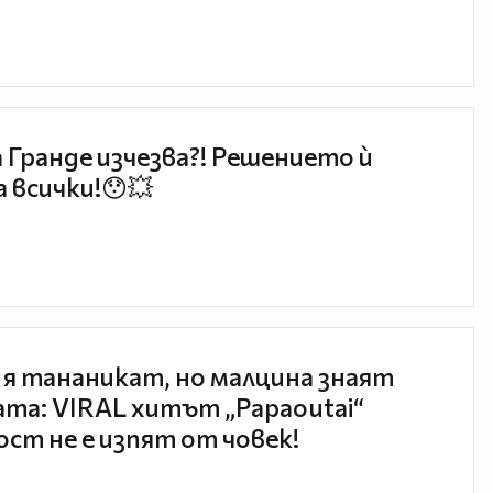
 Гранде изчезва?! Решението ѝ
 всички!😯💥
 я тананикат, но малцина знаят
та: VIRAL хитът „Papaoutai“
ст не е изпят от човек!