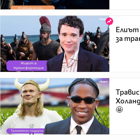
Елиът 
за тра
Травис
Холанд
🤩