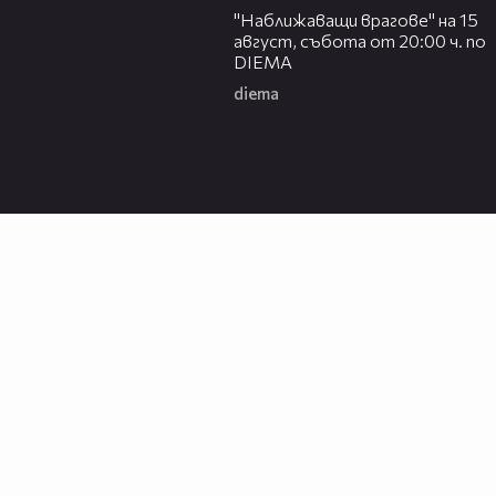
"Наближаващи врагове" на 15
август, събота от 20:00 ч. по
DIEMA
diema