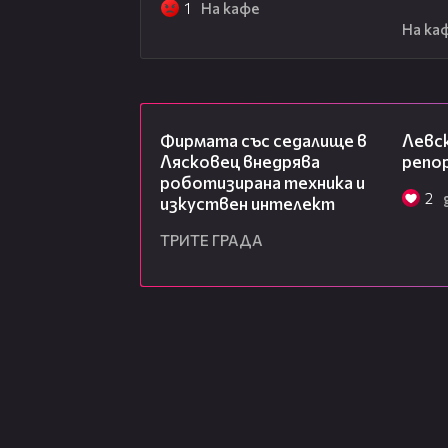
1
На кафе
На ка
00:06
Фирмата със седалище в
Левск
Лясковец внедрява
репо
роботизирана техника и
2
изкуствен интелект
ТРИТЕ ГРАДА