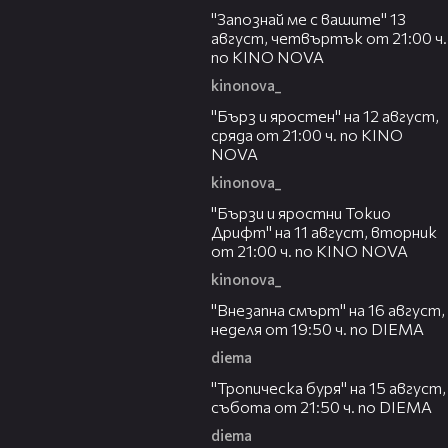
"Запознай ме с вашите" 13
август, четвъртък от 21:00 ч.
по KINO NOVA
kinonova_
00:22
"Бърз и яростен" на 12 август,
сряда от 21:00 ч. по KINO
NOVA
kinonova_
00:31
"Бързи и яростни Токио
Дрифт" на 11 август, вторник
от 21:00 ч. по KINO NOVA
kinonova_
00:33
"Внезапна смърт" на 16 август,
неделя от 19:50 ч. по DIEMA
diema
00:32
"Тропическа буря" на 15 август,
събота от 21:50 ч. по DIEMA
diema
00:30