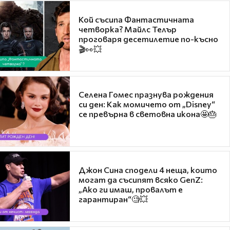
Кой съсипа Фантастичната
четворка? Майлс Телър
проговаря десетилетие по-късно
🎬👀💥
Селена Гомес празнува рождения
си ден: Как момичето от „Disney“
се превърна в световна икона🤩🎂
Джон Сина сподели 4 неща, които
могат да съсипят всяко GenZ:
„Ако ги имаш, провалът е
гарантиран“🧐💥