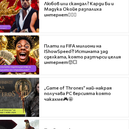
Любов или скандал? Карди Би и
Мадука Окойе разпалиха
интернет❤️‍🔥🔥
Плати ли FIFA милиони на
IShowSpeed?! Истината зад
сделката, която разтърси целия
интернет🤑💥
„Game of Thrones“ най-накрая
получава PC версията която
чакахме🎮🤩