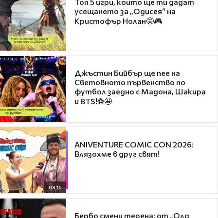
Топ 5 игри, които ще ти дадат
усещането за „Одисея“ на
Кристофър Нолан🤩🎮
Джъстин Бийбър ще пее на
Световното първенство по
футбол заедно с Мадона, Шакира
и BTS!⚽🤩
ANIVENTURE COMIC CON 2026:
Влязохме в друг свят!
08:16
Бербо смени терена: от „Олд