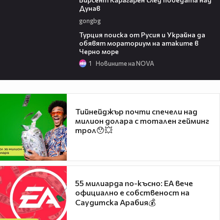
Дунав
gongbg
03:02
Турция поиска от Русия и Украйна да
обявят мораториум на атаките в
Черно море
1
Новините на NOVA
Тийнейджър почти спечели над
милион долара с тотален гейминг
трол😯💥
55 милиарда по-късно: EA вече
официално е собственост на
Саудитска Арабия💰