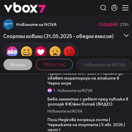
Member of
👾
Новините на NOVA
СЛЕДВАЙ
2751
Спортни новини (31.05.2025 - обедна емисия)
Всички
TRENDING
Новините на NOVA
03:02
Турция поиска от Русия и Украйна да
обявят мораториум на атаките в
Черно море
1
Новините на NOVA
00:50
Бебе ламантин с дебют пред публика в
зоопарк в Южен Китай (ВИДЕО
Новините на NOVA
19:25
Поли Недкова посреща гости |
Черешката на тортата | 5 авг. 2026 |
част 1