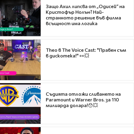
Защо Ахил липсва от „Одисей“ на
Кристофър Нолън? Най-
странното решение във филма
всъщност има логика
Theo в The Voice Cast: "Правен съм
в дискотека!" 👀💥
Съдията отложи сливането на
Paramount и Warner Bros. за 110
милиарда долара!😯💥