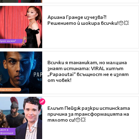
Ариана Гранде изчезва?!
Решението ѝ шокира всички!😯💥
Всички я тананикат, но малцина
знаят истината: VIRAL хитът
„Papaoutai“ всъщност не е изпят
от човек!
Елиът Пейдж разкри истинската
причина за трансформацията на
тялото си!😯💥