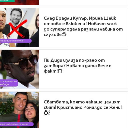
След Брадли Купър, Ирина Шейк
отново е влюбена? Новият мъж
до супермодела разпали лавина от
слухове🧐
Пи Диди излиза по-рано от
затвора? Новата дата вече е
факт!💥
Сватбата, която чакаше целият
свят! Кристиано Роналдо се жени!
💍🍾