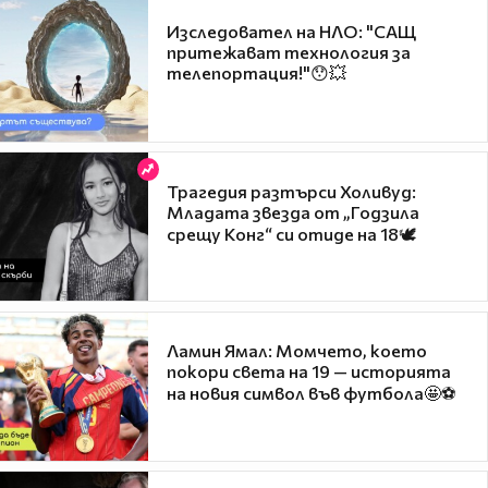
Изследовател на НЛО: "САЩ
притежават технология за
телепортация!"😯💥
Трагедия разтърси Холивуд:
Младата звезда от „Годзила
срещу Конг“ си отиде на 18🕊️
Ламин Ямал: Момчето, което
покори света на 19 — историята
на новия символ във футбола🤩⚽