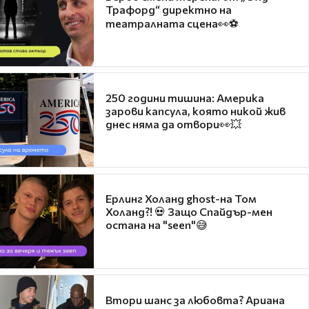
Трафорд“ директно на
театралната сцена👀⚽
250 години тишина: Америка
зарови капсула, която никой жив
днес няма да отвори👀💥
Ерлинг Холанд ghost-на Том
Холанд?! 💀 Защо Спайдър-мен
остана на "seen"😅
Втори шанс за любовта? Ариана