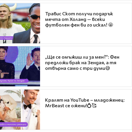
Травис Скот получи подарък
мечта от Холанд — всеки
футболен фен би го искал! 🤩
„Ще се омъжиш ли за мен?“: Фен
предложи брак на Зендая, а тя
отвърна само с три думи😅
Кралят на YouTube – младоженец:
MrBeast се ожени!💍🥰