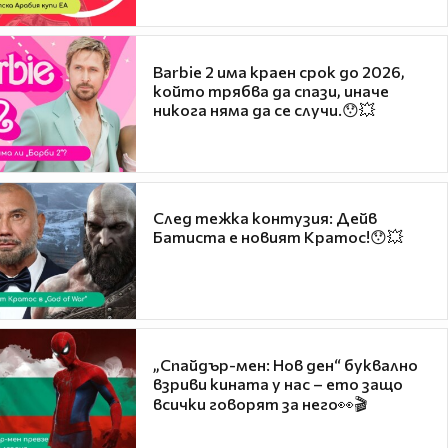
Barbie 2 има краен срок до 2026,
който трябва да спази, иначе
никога няма да се случи.😯💥
След тежка контузия: Дейв
Батиста е новият Кратос!😯💥
„Спайдър-мен: Нов ден“ буквално
взриви кината у нас – ето защо
всички говорят за него👀🎬