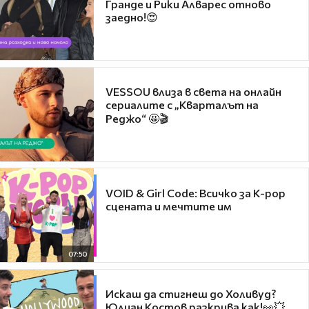
Гранде и Рики Алварес отново
заедно!😍
VESSOU влиза в света на онлайн
сериалите с „Кварталът на
Реджо“ 🤩🎬
VOID & Girl Code: Всичко за K-pop
сцената и мечтите им
07:50
Искаш да стигнеш до Холивуд?
Юлиан Костов разкрива как!👀💥