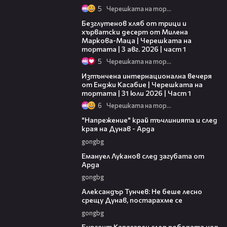
5
Черешката на тортата
16:02
Безглутенов хляб от трици и
хърватски десерт от Милена
Маркова-Маца | Черешката на
тортата | 3 авг. 2026 | част 1
5
Черешката на тортата
18:07
Изтънчена интернационална вечеря
от Енджи Касабие | Черешката на
тортата | 31 юли 2026 | Част 1
6
Черешката на тортата
00:37
"Напрежение" край тъчлинията и след
края на Дунав - Арда
gongbg
03:53
Емануел Луканов след загубата от
Арда
gongbg
02:50
Александър Тунчев: Не беше лесно
срещу Дунав, постарахме се
gongbg
02:39
Бирсент Карагарен след победата над