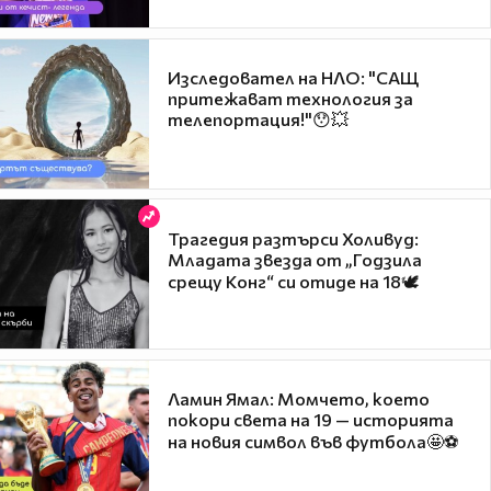
Изследовател на НЛО: "САЩ
притежават технология за
телепортация!"😯💥
Трагедия разтърси Холивуд:
Младата звезда от „Годзила
срещу Конг“ си отиде на 18🕊️
Ламин Ямал: Момчето, което
покори света на 19 — историята
на новия символ във футбола🤩⚽