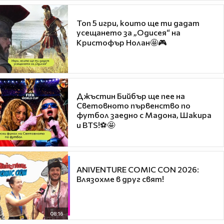
Топ 5 игри, които ще ти дадат
усещането за „Одисея“ на
Кристофър Нолан🤩🎮
Джъстин Бийбър ще пее на
Световното първенство по
футбол заедно с Мадона, Шакира
и BTS!⚽🤩
ANIVENTURE COMIC CON 2026:
Влязохме в друг свят!
08:16