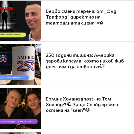
Бербо смени терена: от „Олд
Трафорд“ директно на
театралната сцена👀⚽
250 години тишина: Америка
зарови капсула, която никой жив
днес няма да отвори👀💥
Ерлинг Холанд ghost-на Том
Холанд?! 💀 Защо Спайдър-мен
остана на "seen"😅