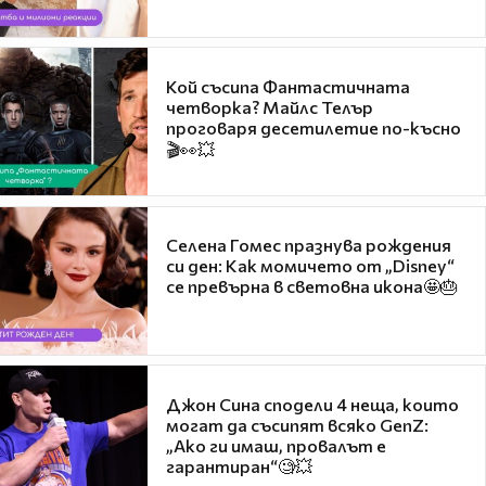
Кой съсипа Фантастичната
четворка? Майлс Телър
проговаря десетилетие по-късно
🎬👀💥
Селена Гомес празнува рождения
си ден: Как момичето от „Disney“
се превърна в световна икона🤩🎂
Джон Сина сподели 4 неща, които
могат да съсипят всяко GenZ:
„Ако ги имаш, провалът е
гарантиран“🧐💥