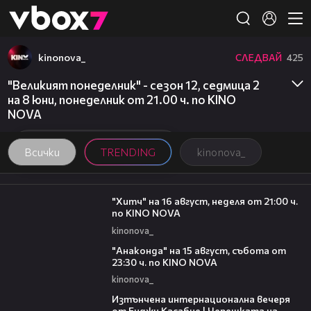
Member of
👾
kinonova_
СЛЕДВАЙ
425
"Великият понеделник" - сезон 12, седмица 2
на 8 юни, понеделник от 21.00 ч. по KINO
NOVA
Всички
TRENDING
kinonova_
00:30
"Хитч" на 16 август, неделя от 21:00 ч.
по KINO NOVA
kinonova_
00:30
"Анаконда" на 15 август, събота от
23:30 ч. по KINO NOVA
kinonova_
18:07
Изтънчена интернационална вечеря
от Енджи Касабие | Черешката на