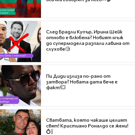
След Брадли Купър, Ирина Шейк
отново е влюбена? Новият мъж
до супермодела разпали лавина от
слухове🧐
Пи Диди излиза по-рано от
затвора? Новата дата вече е
факт!💥
Сватбата, която чакаше целият
свят! Кристиано Роналдо се жени!
💍🍾