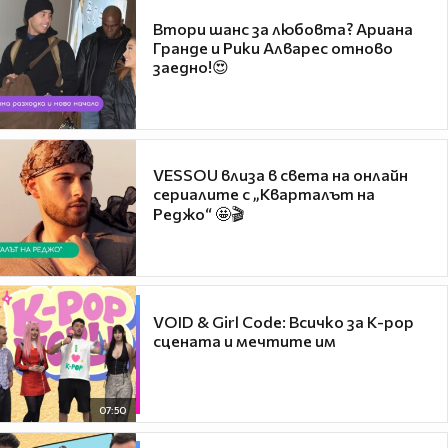
Втори шанс за любовта? Ариана
Гранде и Рики Алварес отново
заедно!😍
VESSOU влиза в света на онлайн
сериалите с „Кварталът на
Реджо“ 🤩🎬
VOID & Girl Code: Всичко за K-pop
сцената и мечтите им
07:50