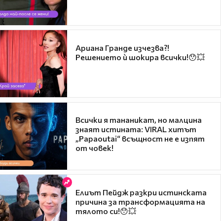
Ариана Гранде изчезва?!
Решението ѝ шокира всички!😯💥
Всички я тананикат, но малцина
знаят истината: VIRAL хитът
„Papaoutai“ всъщност не е изпят
от човек!
Елиът Пейдж разкри истинската
причина за трансформацията на
тялото си!😯💥