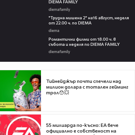
DIEMA FAMILY
diemafamily
00:31
"Трудна мишена 2" на16 август, неделя
от 22.00 ч. по DIEMA
diema
00:36
Романтични филми от 18.00 ч. в
събота и неделя по DIEMA FAMILY
diemafamily
Тийнейджър почти спечели над
милион долара с тотален гейминг
трол😯💥
55 милиарда по-късно: EA вече
официално е собственост на