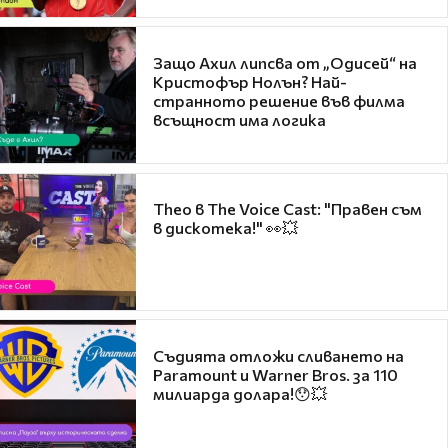
Защо Ахил липсва от „Одисей“ на
Кристофър Нолън? Най-
странното решение във филма
всъщност има логика
Theo в The Voice Cast: "Правен съм
в дискотека!" 👀💥
Съдията отложи сливането на
Paramount и Warner Bros. за 110
милиарда долара!😯💥