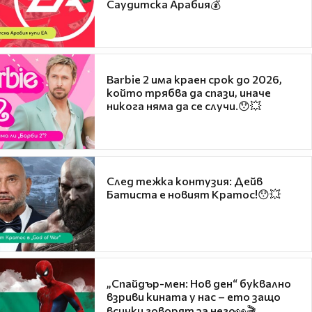
Саудитска Арабия💰
Barbie 2 има краен срок до 2026,
който трябва да спази, иначе
никога няма да се случи.😯💥
След тежка контузия: Дейв
Батиста е новият Кратос!😯💥
„Спайдър-мен: Нов ден“ буквално
взриви кината у нас – ето защо
всички говорят за него👀🎬