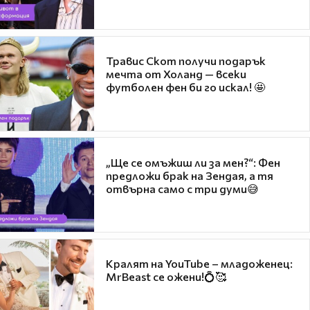
Травис Скот получи подарък
мечта от Холанд — всеки
футболен фен би го искал! 🤩
„Ще се омъжиш ли за мен?“: Фен
предложи брак на Зендая, а тя
отвърна само с три думи😅
Кралят на YouTube – младоженец:
MrBeast се ожени!💍🥰