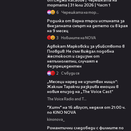
тортата | 31 юли 2026 | Част 1
6
Черешката на тортата
03:09
Родилка от Варна търси истината за
внезапната смърт на детето си в края
на 9 месец
3
Новините на NOVA
11:09
Адвокат Марковски за убийството в
Пловдив: Не съм виждал подобна
жестокост и садизъм от
непълнолетни, случаят е
безпрецедентен
2
Събуди се
01:13:23
„Месеци наред не изпитвах нищо“:
Жаклин Таракчи разкрива емоции в
новия епизод на „The Voice Cast“
The Voice Radio and TV Bulgaria
00:30
"Хитч" на 16 август, неделя от 21:00 ч.
по KINO NOVA
kinonova_
00:31
Романтични следобеди с филмите по