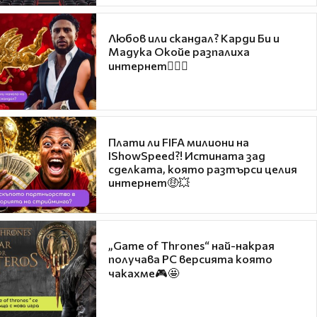
Любов или скандал? Карди Би и
Мадука Окойе разпалиха
интернет❤️‍🔥🔥
Плати ли FIFA милиони на
IShowSpeed?! Истината зад
сделката, която разтърси целия
интернет🤑💥
„Game of Thrones“ най-накрая
получава PC версията която
чакахме🎮🤩