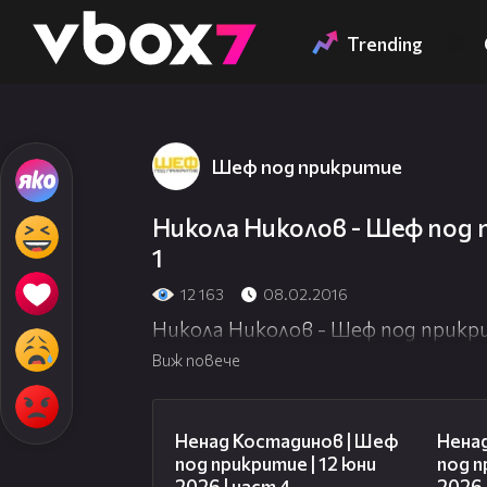
Member of
👾
Trending
Шеф под прикритие
Никола Николов - Шеф под п
1
12 163
08.02.2016
Никола Николов - Шеф под прикрит
Виж повече
16:45
Ненад Костадинов | Шеф
Нена
под прикритие | 12 юни
под п
2026 | част 4
2026 