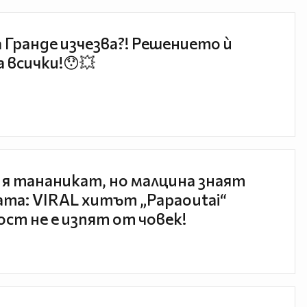
 Гранде изчезва?! Решението ѝ
 всички!😯💥
 я тананикат, но малцина знаят
та: VIRAL хитът „Papaoutai“
ст не е изпят от човек!