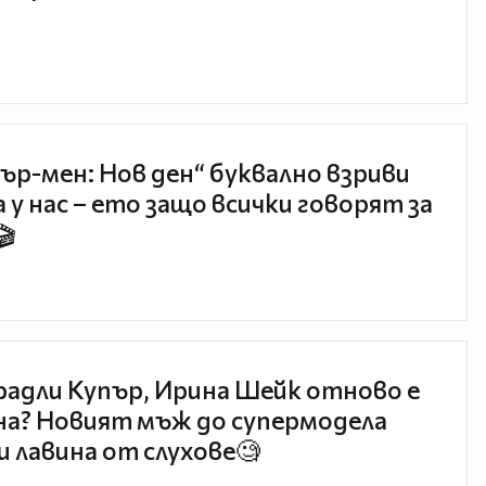
ър-мен: Нов ден“ буквално взриви
 у нас – ето защо всички говорят за
🎬
радли Купър, Ирина Шейк отново е
а? Новият мъж до супермодела
и лавина от слухове🧐