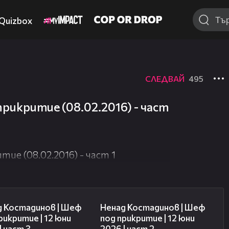
Quizbox
СЛЕДВАЙ
495
рикритие (08.02.2016) - част
ие (08.02.2016) - част 1
11:32
18:56
д Костадинов | Шеф
Ненад Костадинов | Шеф
рикритие | 12 юни
под прикритие | 12 юни
| част 3
2026 | част 2