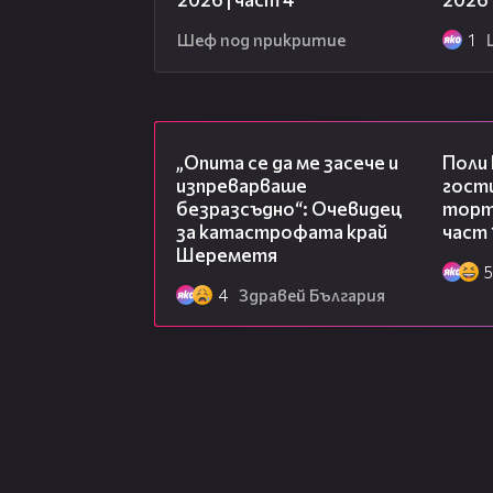
Шеф под прикритие
1
06:38
„Опита се да ме засече и
Поли
изпреварваше
гости
безразсъдно“: Очевидец
торта
за катастрофата край
част 
Шереметя
5
4
Здравей България