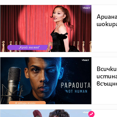
Ариана
шокира
Всички
истина
всъщно