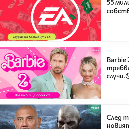
55 мил
собств
Barbie
трябва
случи.
След т
новият