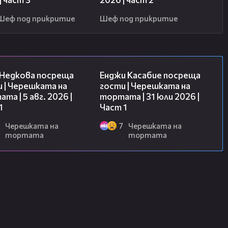
Шеф под прикритие
Шеф под прикритие
19:25
10:44
 Недкова посреща
Енджи Касабие посреща
 | Черешката на
гости | Черешката на
та | 5 авг. 2026 |
тортата | 31 юли 2026 |
1
Част 1
Черешката на
7
Черешката на
тортата
тортата