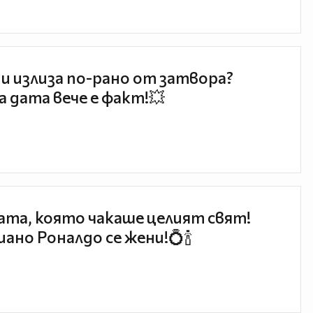
и излиза по-рано от затвора?
 дата вече е факт!💥
та, която чакаше целият свят!
ано Роналдо се жени!💍🍾