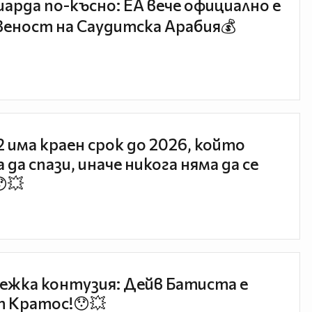
иарда по-късно: EA вече официално е
еност на Саудитска Арабия💰
 2 има краен срок до 2026, който
 да спази, иначе никога няма да се
😯💥
ежка контузия: Дейв Батиста е
 Кратос!😯💥