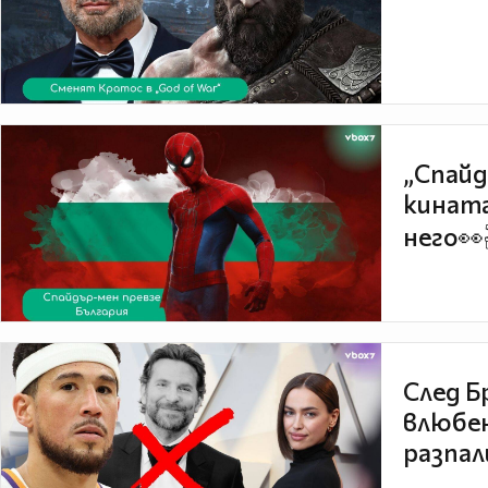
„Спайд
кината
него👀
След Б
влюбен
разпал