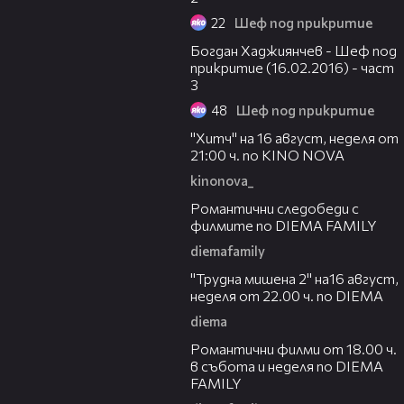
22
Шеф под прикритие
13:16
Богдан Хаджиянчев - Шеф под
прикритие (16.02.2016) - част
3
48
Шеф под прикритие
00:30
"Хитч" на 16 август, неделя от
21:00 ч. по KINO NOVA
kinonova_
00:31
Романтични следобеди с
филмите по DIEMA FAMILY
diemafamily
00:31
"Трудна мишена 2" на16 август,
неделя от 22.00 ч. по DIEMA
diema
00:36
Романтични филми от 18.00 ч.
в събота и неделя по DIEMA
FAMILY