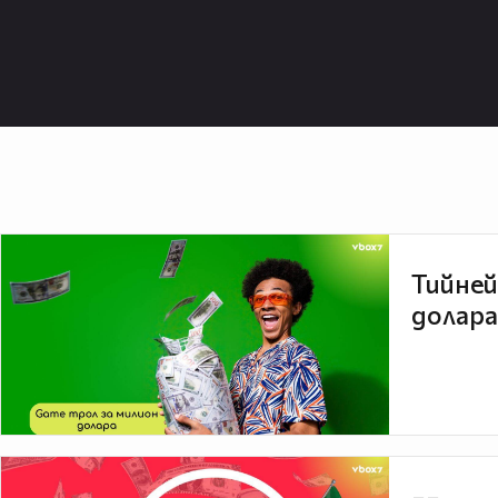
Тийней
долара