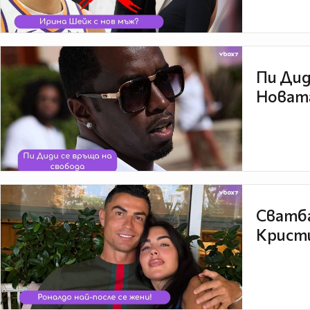
Пи Дид
Новата
Сватба
Кристи