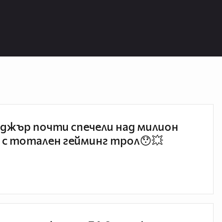
джър почти спечели над милион
 с тотален гейминг трол😯💥