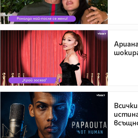
Ариана
шокира
Всички
истина
всъщно