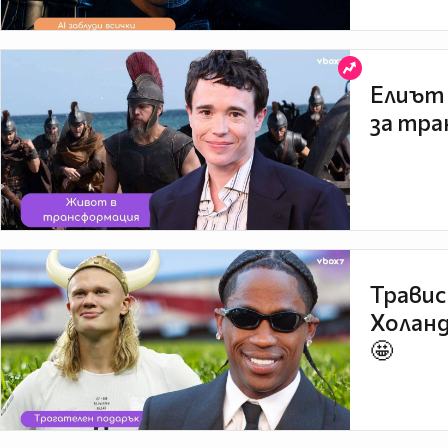
Елиът 
за тра
Травис
Холанд
🤩