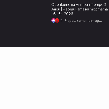
Оценките на Антоан Петров-
Анди | Черешката на тортата
| 6 авг. 2026
2
Черешката на тортата