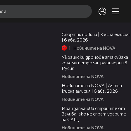
04:51
Спортни новини | Късна емисия
| 6 авг. 2026
1
Новините на NOVA
00:41
Украински дронове атакуваха
големи петролни рафинерии в
Русия
Новините на NOVA
20:26
Новините на NOVA | Лятна
късна емисия | 6 авг. 2026
Новините на NOVA
00:41
Иран заплашва страните от
Залива, ако не спрат ударите
на САЩ
Новините на NOVA
22:43