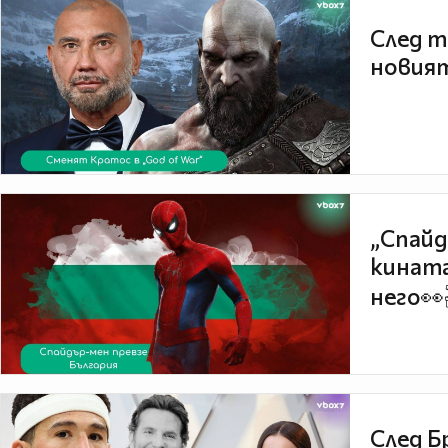
След т
новият
„Спайд
кината
него👀
След Б