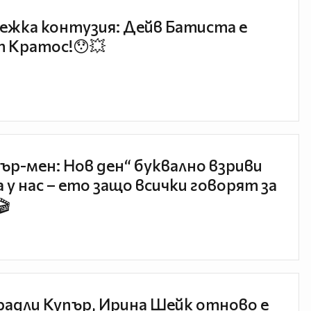
ежка контузия: Дейв Батиста е
 Кратос!😯💥
ър-мен: Нов ден“ буквално взриви
 у нас – ето защо всички говорят за
🎬
радли Купър, Ирина Шейк отново е