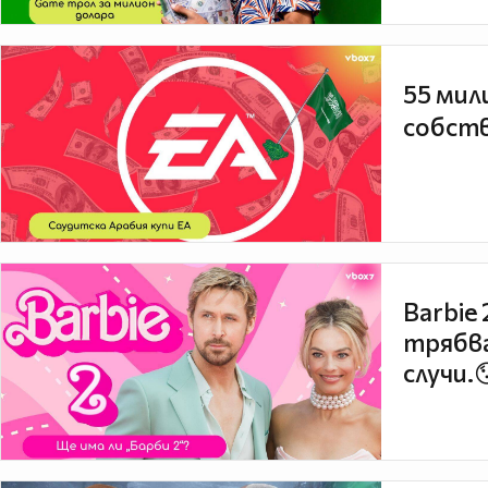
55 мил
собств
Barbie
трябва
случи.