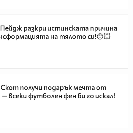
Пейдж разкри истинската причина
нсформацията на тялото си!😯💥
 Скот получи подарък мечта от
 — всеки футболен фен би го искал!