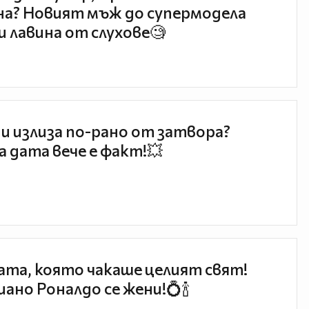
а? Новият мъж до супермодела
и лавина от слухове🧐
и излиза по-рано от затвора?
 дата вече е факт!💥
та, която чакаше целият свят!
ано Роналдо се жени!💍🍾