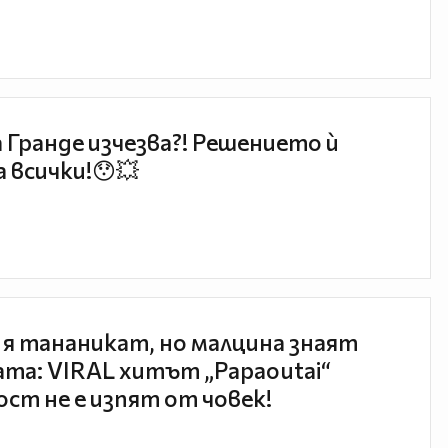
 Гранде изчезва?! Решението ѝ
 всички!😯💥
 я тананикат, но малцина знаят
та: VIRAL хитът „Papaoutai“
ст не е изпят от човек!