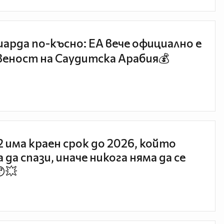
иарда по-късно: EA вече официално е
еност на Саудитска Арабия💰
 2 има краен срок до 2026, който
 да спази, иначе никога няма да се
😯💥