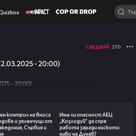
Quizbox
СЛЕДВАЙ
270
.03.2025 - 20:00)
25 - 20:00)
01:53
10:12
ен контрол на вноса
Има ли опасност АЕЦ
одове и зеленчуци от
„Козлодуй” да спре
кедония, Сърбия и
работа заради ниското
ия
ниво на Дунав?