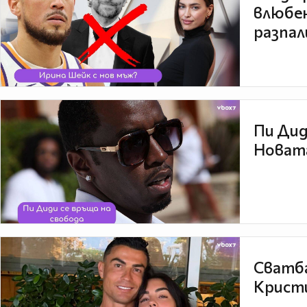
влюбен
разпал
Пи Дид
Новата
Сватба
Кристи