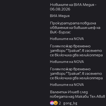
Новините на ВИА Медия -
06.08.2026
ВИА Медия
00:32
Прокуратурата повдигна
обвинения на бившия шеф на
ВиК-Бургас
Новините на NOVA
03:06
Голям пожар временно
затвори "Тракия", в гасенето
се включиха два хеликоптера
Новините на NOVA
03:39
Голям пожар временно
затвори "Тракия", в гасенето
се включиха два хеликоптера
Новините на NOVA
06:38
Валентин Илиев след
победата над Макаби Тел Авив
2
gong_bg
02:47