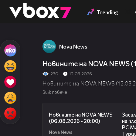
Member of
👾
Trending
Nova News
Новините на NOVA NEWS (12
230
12.03.2026
Новините на NOVA NEWS (12.03.20
Виж повече
23:12
Новините на NOVA NEWS
Засил
(06.08.2026 - 20:00)
на пл
РС Ма
Nova News
Турц