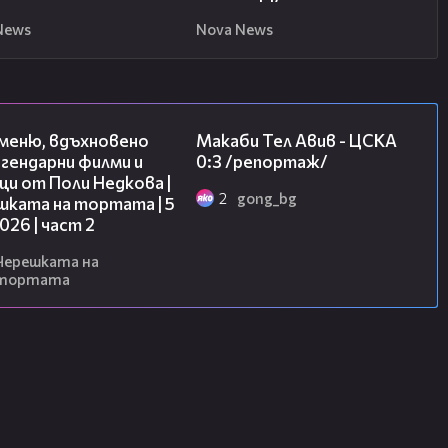
News
Nova News
15:31
09:11
 меню, вдъхновено
Макаби Тел Авив - ЦСКА
гендарни филми и
0:3 /репортаж/
и от Поли Недкова |
2
gong_bg
шката на тортата | 5
2026 | част 2
Черешката на
тортата