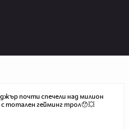
джър почти спечели над милион
 с тотален гейминг трол😯💥