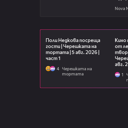
Nova 
19:25
Поли Недкова посреща
Кино
гости | Черешката на
от ле
тортата | 5 авг. 2026 |
творц
част 1
Чере
авг. 
4
Черешката на
тортата
1