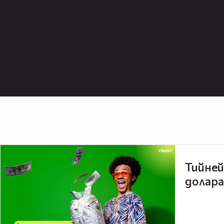
Тийней
долара